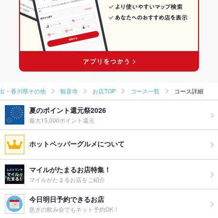
出・香川県その他
観音寺
お店TOP
コース一覧
コース詳細
夏のポイント還元祭2026
最大15,000ポイント還元
ホットペッパーグルメについて
マイルがたまるお店特集！
マイルがたまるお店をご紹介
今日明日予約できるお店
急ぎの飲み会でもネット予約OK！