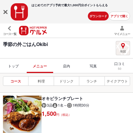
はじめてのアプリ予約で最大
1,000円分ポイントもらえる
ダウンロード
アプリで開く
コース一覧
マイメニュー
季節の外ごはんOkibi
口コミ
トップ
メニュー
店内
写真
50
コース
料理
ドリンク
ランチ
テイクアウト
オキビランチプレート
3品
1名～
1時間30分
1,500
円（税込）