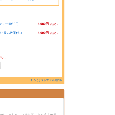
ィー4980円
4,980円
（税込）
５h飲み放題付コ
4,000円
（税込）
さい。
しろくまストア 大山南口店