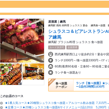
居酒屋｜練馬
練馬駅 焼肉 肉料理 シュラスコ 宴会 練馬食べ放題 
シュラスコ＆ビアレストランALEG
ア練馬
練馬駅 ブラジル料理 シェラスコ 食べ放題
カード決済可
全面禁煙
ランチ1000円～/食べ放題3300円～/デ
60席(着席60名様・立食60～80名様ご
ランチ食べ放題あり
ランチ【食べ放題】★シ
食べ放題
ー2品付2時間3,630円
クーポン
このお店のコース
★1番人気コース★20種類シュラスコ食べ放題＋アルコール飲み放題 7,315円→6
★定番コース★20種シュラスコ食べ放題&サイドメニュー2品120分 5,280円