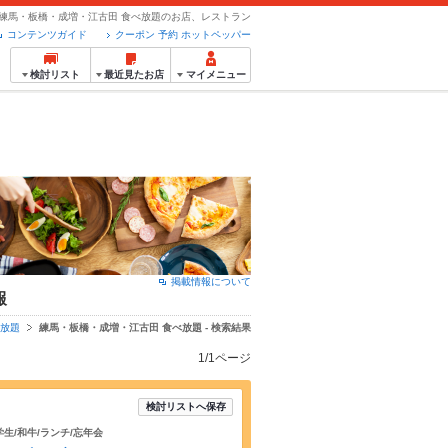
練馬・板橋・成増・江古田 食べ放題のお店、レストラン
コンテンツガイド
クーポン 予約 ホットペッパー
検討リスト
最近見たお店
マイメニュー
掲載情報について
報
べ放題
練馬・板橋・成増・江古田 食べ放題 - 検索結果
1/1ページ
検討リストへ保存
学生/和牛/ランチ/忘年会