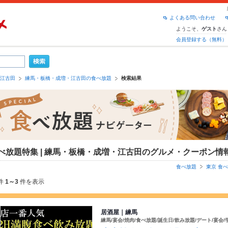
よくある問い合わせ
ようこそ、
さん
ゲスト
会員登録する（無料）
江古田
練馬・板橋・成増・江古田の食べ放題
検索結果
べ放題特集 | 練馬・板橋・成増・江古田のグルメ・クーポン情
食べ放題
東京 食
件
1～3
件を表示
居酒屋｜練馬
練馬/宴会/焼肉/食べ放題/誕生日/飲み放題/デート/宴会/