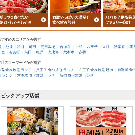
おすすめのエリアから探す
宿
｜
池袋
｜
渋谷
｜
町田
｜
高田馬場
｜
吉祥寺
｜
上野
｜
八王子
｜
立川
｜
秋葉原
｜
新
千住
｜
有楽町
｜
蒲田
｜
亀戸
｜
恵比寿
｜
六本木
｜
赤羽
注目のキーワードから探す
寿 食べ放題 ランチ
｜
八王子 食べ放題 ランチ
｜
八王子 食べ放題 焼肉
｜
有楽町 食
 ランチ
｜
六本木 食べ放題 ランチ
｜
新宿 食べ放題 ランチ
ピックアップ店舗