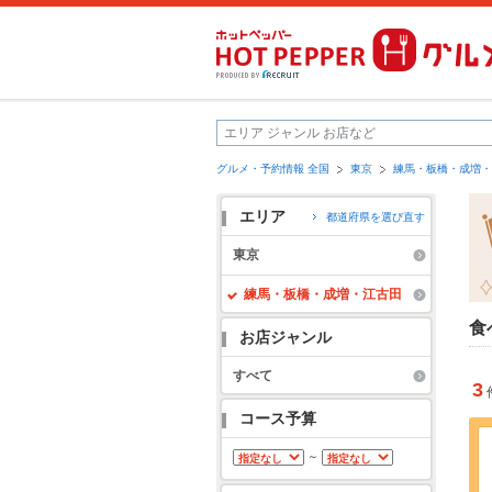
グルメ・予約情報 全国
東京
練馬・板橋・成増・
エリア
都道府県を選び直す
東京
練馬・板橋・成増・江古田
食
お店ジャンル
すべて
3
コース予算
～