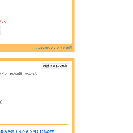
さい。
ALEGRIA アレグリア 練馬
検討リストへ保存
子 ワイン 飲み放題 せんべろ
山】
べ飲み放題！４９８０円を10%OFF