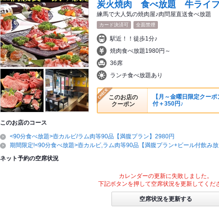
炭火焼肉 食べ放題 牛ライ
練馬で大人気の焼肉屋♪肉問屋直送食べ放題
カード決済可
全面禁煙
駅近！！徒歩1分♪
焼肉食べ放題1980円～
36席
ランチ食べ放題あり
【月～金曜日限定クーポ
このお店の
付＋350円♪
クーポン
このお店のコース
<90分食べ放題>壺カルビ/ラム肉等90品【満腹プラン】2980円
期間限定!<90分食べ放題>壺カルビ,ラム肉等90品【満腹プラン+ビール付飲み放
ネット予約の空席状況
カレンダーの更新に失敗しました。
下記ボタンを押して空席状況を更新してくだ
空席状況を更新する