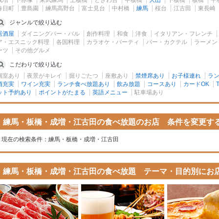
成増
下赤塚
東武練馬
上板橋
ときわ台
中板橋
大山
下板橋
板橋
平
春日町
豊島園
練馬高野台
富士見台
中村橋
練馬
桜台
江古田
東長崎
ジャンルで絞り込む
居酒屋
ダイニングバー・バル
創作料理
和食
洋食
イタリアン・フレンチ
ア・エスニック料理
各国料理
カラオケ・パーティ
バー・カクテル
ラーメン
ーツ
その他グルメ
こだわりで絞り込む
個室あり
夜景がキレイ
掘りごたつ
座敷あり
禁煙席あり
お子様連れ
ラ
酒充実
ワイン充実
ランチ食べ放題あり
飲み放題
コースあり
カードOK
ット予約あり
ポイントがたまる
英語メニュー
駐車場あり
練馬・板橋・成増・江古田の食べ放題のお店 条件を変更す
現在の検索条件：
練馬・板橋・成増・江古田
練馬・板橋・成増・江古田の食べ放題 テーマ・目的別にお