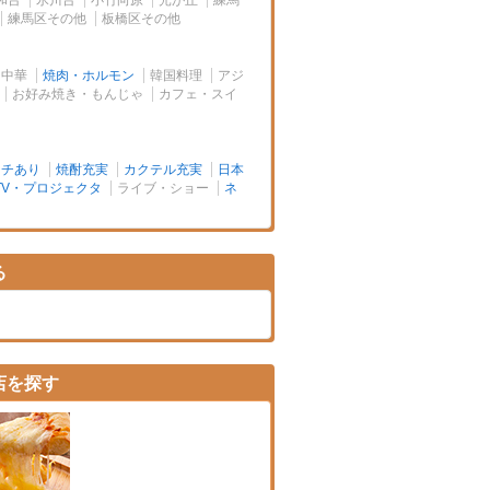
和台
氷川台
小竹向原
光が丘
練馬
練馬区その他
板橋区その他
中華
焼肉・ホルモン
韓国料理
アジ
お好み焼き・もんじゃ
カフェ・スイ
ンチあり
焼酎充実
カクテル充実
日本
TV・プロジェクタ
ライブ・ショー
ネ
る
店を探す