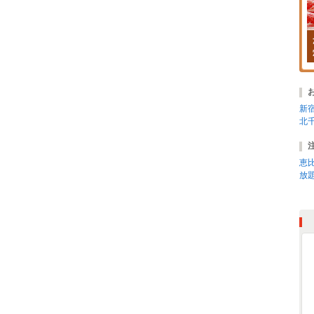
新
北
恵比
放題