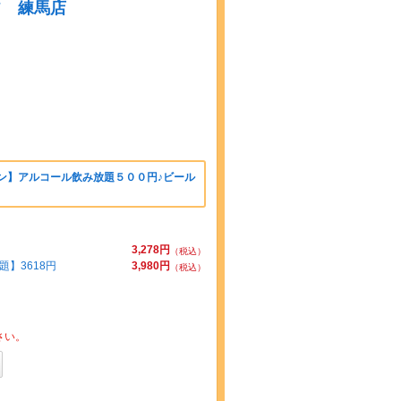
フ 練馬店
ン】アルコール飲み放題５００円♪ビール
3,278円
（税込）
題】3618円
3,980円
（税込）
さい。