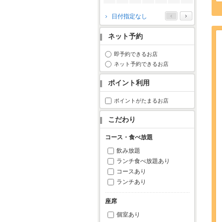
2026年10月
日付指定なし
月
火
水
木
金
土
日
ネット予約
1
2
3
4
5
6
7
8
9
10
11
即予約できるお店
ネット予約できるお店
12
13
14
15
16
17
18
19
20
21
22
23
24
25
ポイント利用
26
27
28
29
30
31
ポイントがたまるお店
こだわり
コース・食べ放題
飲み放題
ランチ食べ放題あり
コースあり
ランチあり
座席
個室あり