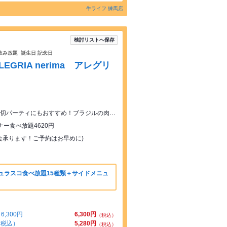
牛ライフ 練馬店
検討リストへ保存
飲み放題 誕生日 記念日
RIA nerima アレグリ
西武練馬駅西口より徒歩約2分！宴会や貸切パーティにもおすすめ！ブラジルの肉料理シェラスコが堪能できます！
ィナー食べ放題4620円
宴会承ります！ご予約はお早めに)
ュラスコ食べ放題15種類＋サイドメニュ
,300円
6,300円
（税込）
（税込）
5,280円
（税込）