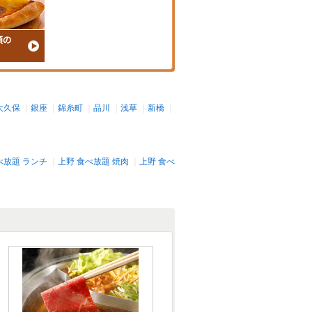
大久保
｜
銀座
｜
錦糸町
｜
品川
｜
浅草
｜
新橋
｜
べ放題 ランチ
｜
上野 食べ放題 焼肉
｜
上野 食べ