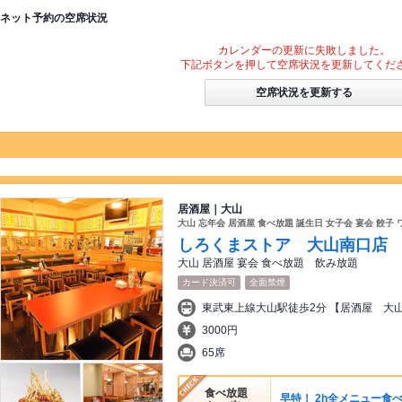
ネット予約の空席状況
カレンダーの更新に失敗しました。
下記ボタンを押して空席状況を更新してくだ
空席状況を更新する
居酒屋｜大山
大山 忘年会 居酒屋 食べ放題 誕生日 女子会 宴会 餃
しろくまストア 大山南口店
大山 居酒屋 宴会 食べ放題 飲み放題
カード決済可
全面禁煙
東武東上線大山駅徒歩2分 【居酒屋 大
3000円
65席
食べ放題
早特！ 2h全メニュー食