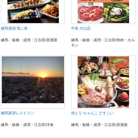
練馬酒場 兎に角
牛角 大山店
練馬・板橋・成増・江古田/居酒屋
練馬・板橋・成増・江古田/焼肉・ホル
モン
練馬展望レストラン
焼とり ちゃんこ どすこい
練馬・板橋・成増・江古田/洋食
練馬・板橋・成増・江古田/居酒屋