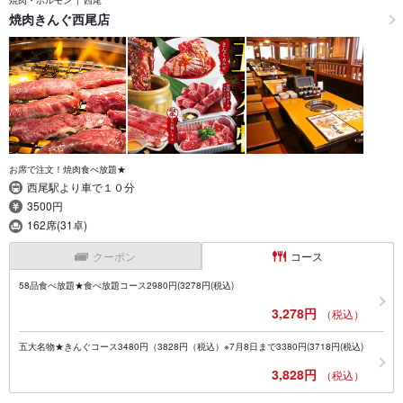
焼肉きんぐ西尾店
お席で注文！焼肉食べ放題★
西尾駅より車で１０分
3500円
162席(31卓)
クーポン
コース
58品食べ放題★食べ放題コース2980円(3278円(税込)
3,278円
（税込）
五大名物★きんぐコース3480円（3828円（税込）※7月8日まで3380円(3718円(税込)
3,828円
（税込）