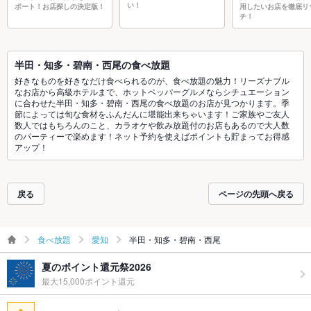
い！
ポート！お店探しの決定版！
用したいお店を徹底リ
チ！
半田・知多・碧南・西尾の食べ放題
好きなものを好きなだけ食べられるのが、食べ放題の魅力！リーズナブル
なお店から高級ホテルまで、ホットペッパーグルメならシチュエーション
に合わせた半田・知多・碧南・西尾の食べ放題のお店が見つかります。季
節によっては旬な食材をふんだんに堪能出来ちゃいます！ご家族やご友人
数人ではもちろんのこと、カラオケや飲み放題付のお店もあるので大人数
のパーティーで楽めます！ネット予約を使えばポイントも貯まってお得感
アップ！
戻る
ページの先頭へ戻る
食べ放題
愛知
半田・知多・碧南・西尾
夏のポイント還元祭2026
最大15,000ポイント還元