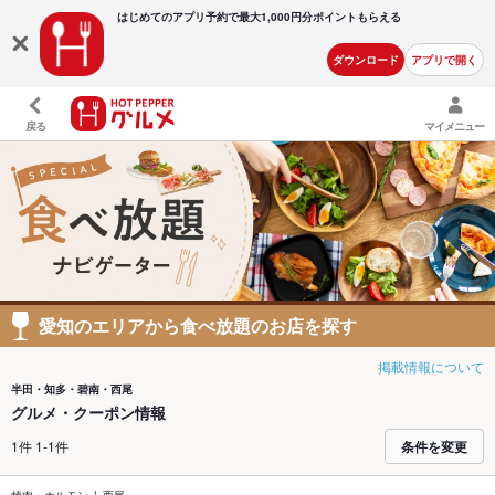
はじめてのアプリ予約で最大
1,000円分ポイントもらえる
ダウンロード
アプリで開く
戻る
マイメニュー
愛知のエリアから食べ放題のお店を探す
掲載情報について
半田・知多・碧南・西尾
グルメ・クーポン情報
1件 1-1件
条件を変更
焼肉・ホルモン
西尾