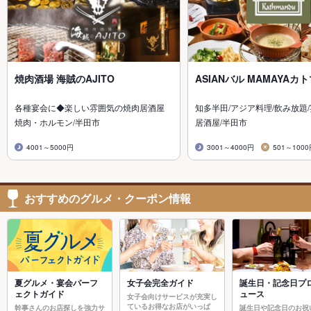
焼肉酒場 海賊のAJITO
ASIANバル MAMAYAカ
各種宴会に◆楽しい雰囲気の焼肉居酒屋
知多半田/アジア料理/飲み放題
焼肉・ホルモン/半田市
居酒屋/半田市
4001～5000円
3001～4000円
501～100
おすすめのグルメ・クーポン情報
夏グルメ・宴会パーフ
女子会完全ガイド
誕生日・記念日プ
ェクトガイド
ュース
女子会向けサービスが充実し
ているお得なお店がいっぱ
幹事さんのお店探しを強力サ
誕生日や記念日のお祝