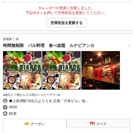
カレンダーの更新に失敗しました。
下記ボタンを押して空席状況を更新してください。
空席状況を更新する
居酒屋
栄
時間無制限 バル料理 食べ放題 ルナビアンカ
●毎日１７時から２０時がハッピーアワー●
◆上前津駅10出口より１分 正面『川本ビル』地…
4500
85席
クーポン
コース