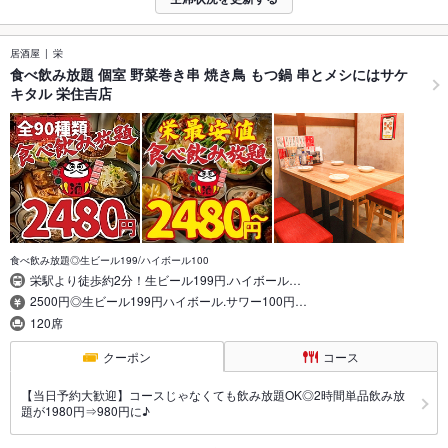
居酒屋
栄
食べ飲み放題 個室 野菜巻き串 焼き鳥 もつ鍋 串とメシにはサケ
キタル 栄住吉店
食べ飲み放題◎生ビール199/ハイボール100
栄駅より徒歩約2分！生ビール199円.ハイボール…
2500円◎生ビール199円ハイボール.サワー100円…
120席
クーポン
コース
【当日予約大歓迎】コースじゃなくても飲み放題OK◎2時間単品飲み放
題が1980円⇒980円に♪