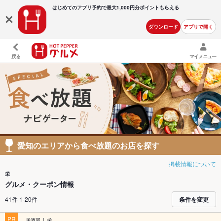
はじめてのアプリ予約で最大
1,000円分ポイントもらえる
ダウンロード
アプリで開く
戻る
マイメニュー
愛知のエリアから食べ放題のお店を探す
掲載情報について
栄
グルメ・クーポン情報
41件 1-20件
条件を変更
PR
居酒屋
栄