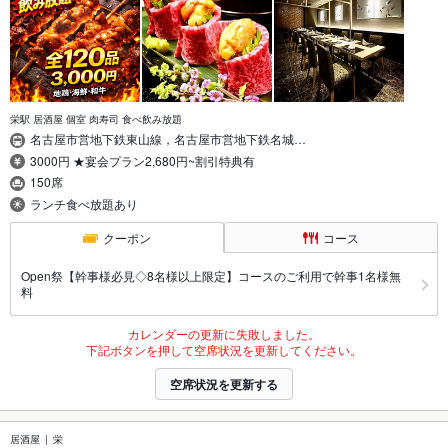
栄駅 居酒屋 個室 肉寿司 食べ飲み放題
名古屋市営地下鉄東山線，名古屋市営地下鉄名城…
3000円 ★宴会プラン2,680円~割引特典有
150席
ランチ食べ放題あり
クーポン
コース
Open祭【幹事様必見◇8名様以上限定】コースのご利用で幹事1名様無
料
カレンダーの更新に失敗しました。
下記ボタンを押して空席状況を更新してください。
空席状況を更新する
居酒屋
栄