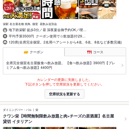
栄駅 名古屋名物 焼鳥 個室 昼飲み送別会
地下鉄栄駅 徒歩3分／昼 深夜宴会御予約OK／喫…
平均予算3500円 クーポン使用で☆飲放題付\29…
120席(全席完全個室。2名用ペアシートから4名、6名、8名など多数完備)
クーポン
コース
全席完全個室名古屋飯食べ飲み放題。 【食べ飲み放題】3900円【プレ
ミアム食べ飲み放題】4400円
カレンダーの更新に失敗しました。
下記ボタンを押して空席状況を更新してください。
空席状況を更新する
ダイニングバー・バル
栄
クワン栄【時間無制限飲み放題と肉×チーズの居酒屋】名古屋
貸切 イタリアン