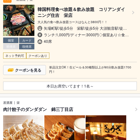
韓国料理食べ放題＆飲み放題 コリアンダイ
ニング住吉 栄店
大人気の食べ飲み放題コースはなんと3800円！！
矢場町駅/徒歩5分 栄駅/徒歩5分 大須観音駅/徒…
ランチ:1,000円/ディナー:3000円◇個室あり☆食…
個室
カード
40席
禁煙席
喫煙席
ネット予約可
クーポンあり
単品注文OK！生ビール＆30種類以上が90分飲み放題1700
クーポンを見る
円！
本日お席空いてます！
1
名～
居酒屋
栄
肉汁餃子のダンダダン 錦三丁目店