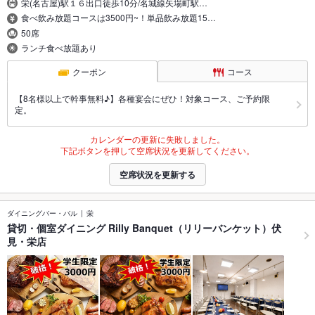
栄(名古屋)駅１６出口徒歩10分/名城線矢場町駅…
食べ飲み放題コースは3500円~！単品飲み放題15…
50席
ランチ食べ放題あり
クーポン
コース
【8名様以上で幹事無料♪】各種宴会にぜひ！対象コース、ご予約限
定。
カレンダーの更新に失敗しました。
下記ボタンを押して空席状況を更新してください。
空席状況を更新する
ダイニングバー・バル
栄
貸切・個室ダイニング Rilly Banquet（リリーバンケット）伏
見・栄店