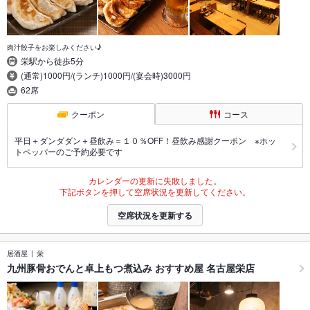
肉汁餃子をお楽しみください♪
栄駅から徒歩5分
(通常)1000円/(ランチ)1000円/(宴会時)3000円
62席
クーポン
コース
平日＋ダンダダン＋昼飲み＝１０％OFF！昼飲み感謝クーポン ※ホッ
トペッパーのご予約必要です
カレンダーの更新に失敗しました。
下記ボタンを押して空席状況を更新してください。
空席状況を更新する
居酒屋
栄
九州豚骨おでんと卓上もつ煮込み おすすめ屋 名古屋栄店