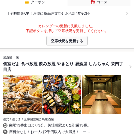
クーポン
コース
【全時間帯OK！お得に単品注文◎】お会計10%OFF
カレンダーの更新に失敗しました。
下記ボタンを押して空席状況を更新してください。
空席状況を更新する
居酒屋
栄
個室だよ 食べ放題 飲み放題 やきとり 居酒屋 しんちゃん 栄四丁
目店
激安！激うま！全席個室焼き鳥居酒屋
栄駅13番出口より3分、矢場町駅より2分!栄13番…
席料金なし！お一人様2千円以内で大満足！コー…