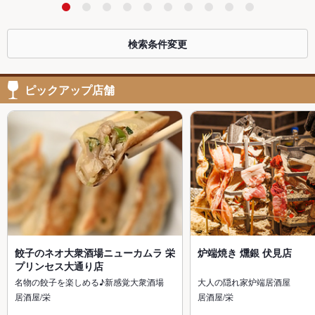
検索条件変更
ピックアップ店舗
餃子のネオ大衆酒場ニューカムラ 栄
炉端焼き 燻銀 伏見店
プリンセス大通り店
名物の餃子を楽しめる♪新感覚大衆酒場
大人の隠れ家炉端居酒屋
居酒屋/栄
居酒屋/栄