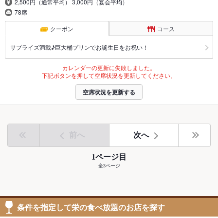
2,500円（通常平均） 3,000円（宴会平均）
78席
クーポン
コース
サプライズ満載♪巨大桶プリンでお誕生日をお祝い！
カレンダーの更新に失敗しました。
下記ボタンを押して空席状況を更新してください。
空席状況を更新する
前へ
次へ
1ページ目
全3ページ
条件を指定して栄の食べ放題のお店を探す