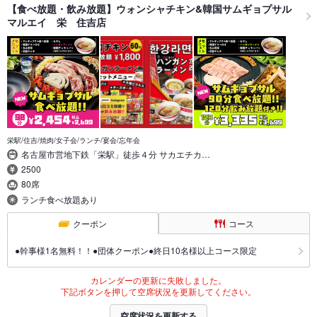
【食べ放題・飲み放題】ウォンシャチキン&韓国サムギョプサル
マルエイ 栄 住吉店
栄駅/住吉/焼肉/女子会/ランチ/宴会/忘年会
名古屋市営地下鉄「栄駅」徒歩４分 サカエチカ…
2500
80席
ランチ食べ放題あり
クーポン
コース
●幹事様1名無料！！●団体クーポン●終日10名様以上コース限定
カレンダーの更新に失敗しました。
下記ボタンを押して空席状況を更新してください。
空席状況を更新する