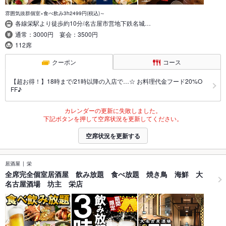
雰囲気抜群個室×食べ飲み3h2499円(税込)～
各線栄駅より徒歩約10分/名古屋市営地下鉄名城…
通常：3000円 宴会：3500円
112席
クーポン
コース
【超お得！】18時まで/21時以降の入店で…☆ お料理代金フード20%O
FF♪
カレンダーの更新に失敗しました。
下記ボタンを押して空席状況を更新してください。
空席状況を更新する
居酒屋
栄
全席完全個室居酒屋 飲み放題 食べ放題 焼き鳥 海鮮 大
名古屋酒場 坊主 栄店