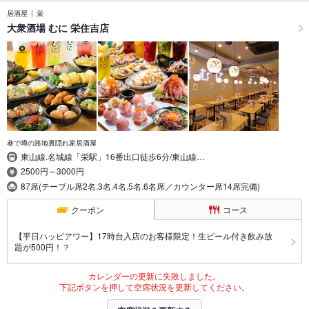
居酒屋
栄
大衆酒場 むに 栄住吉店
巷で噂の路地裏隠れ家居酒屋
東山線.名城線「栄駅」16番出口徒歩6分/東山線…
2500円～3000円
87席(テーブル席2名.3名.4名.5名.6名席／カウンター席14席完備)
クーポン
コース
【平日ハッピアワー】17時台入店のお客様限定！生ビール付き飲み放
題が500円！？
カレンダーの更新に失敗しました。
下記ボタンを押して空席状況を更新してください。