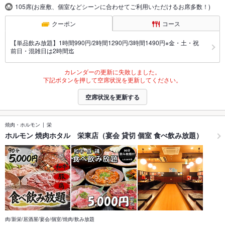
105席(お座敷、個室などシーンに合わせてご利用いただけるお席多数！)
クーポン
コース
【単品飲み放題】1時間990円/2時間1290円/3時間1490円※金・土・祝
前日・混雑日は2時間迄
カレンダーの更新に失敗しました。
下記ボタンを押して空席状況を更新してください。
空席状況を更新する
焼肉・ホルモン
栄
ホルモン 焼肉ホタル 栄東店（宴会 貸切 個室 食べ飲み放題）
肉/新栄/居酒屋/宴会/個室/焼肉/飲み放題