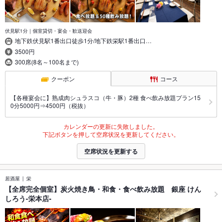
伏見駅1分｜個室貸切・宴会・歓送迎会
地下鉄伏見駅1番出口徒歩1分/地下鉄栄駅1番出口…
3500円
300席(8名～100名まで)
クーポン
コース
【各種宴会に】熟成肉シュラスコ（牛・豚）2種 食べ飲み放題プラン15
0分5000円⇒4500円（税抜）
カレンダーの更新に失敗しました。
下記ボタンを押して空席状況を更新してください。
空席状況を更新する
居酒屋
栄
【全席完全個室】炭火焼き鳥・和食・食べ飲み放題 銀座 けん
しろう-栄本店-