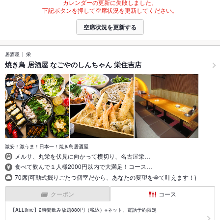
カレンダーの更新に失敗しました。
下記ボタンを押して空席状況を更新してください。
空席状況を更新する
居酒屋
栄
焼き鳥 居酒屋 なごやのしんちゃん 栄住吉店
激安！激うま！日本一！焼き鳥居酒屋
メルサ、丸栄を伏見に向かって横切り、名古屋栄…
食べて飲んで１人様2000円以内で大満足！コース…
70席(可動式掘りごたつ個室だから、あなたの要望を全て叶えます！)
クーポン
コース
【ALLtime】2時間飲み放題880円（税込）※ネット、電話予約限定