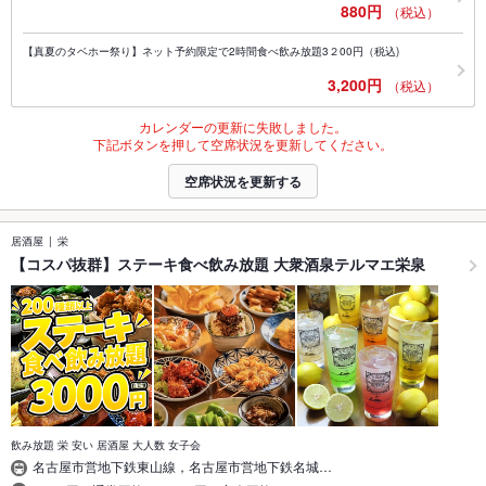
880円
（税込）
【真夏のタベホー祭り】ネット予約限定で2時間食べ飲み放題3２00円（税込)
3,200円
（税込）
カレンダーの更新に失敗しました。
下記ボタンを押して空席状況を更新してください。
空席状況を更新する
居酒屋
栄
【コスパ抜群】ステーキ食べ飲み放題 大衆酒泉テルマエ栄泉
飲み放題 栄 安い 居酒屋 大人数 女子会
名古屋市営地下鉄東山線，名古屋市営地下鉄名城…