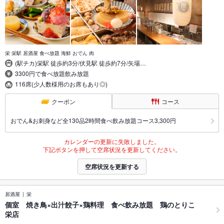
栄 栄駅 居酒屋 食べ放題 海鮮 おでん 肉
(駅チカ)栄駅 徒歩約3分/伏見駅 徒歩約7分/矢場…
3300円で食べ放題飲み放題
116席(少人数様用のお席もあり◎)
クーポン
コース
おでん&お刺身など全130品2時間食べ飲み放題コース3,300円
カレンダーの更新に失敗しました。
下記ボタンを押して空席状況を更新してください。
空席状況を更新する
居酒屋
栄
個室 焼き鳥×出汁餃子×鶏料理 食べ飲み放題 鶏のとりこ
栄店