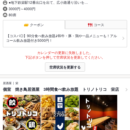
●地下鉄栄駅12番出口を出て、広小路通り沿いを…
3000円～4000円
80席
クーポン
コース
【コスパ◎】90分食べ飲み放題♪和牛・豚・鶏や一品メニューも！アル
コール飲み放題付き5000円！
カレンダーの更新に失敗しました。
下記ボタンを押して空席状況を更新してください。
空席状況を更新する
居酒屋
栄
個室 焼き鳥居酒屋 3時間食べ飲み放題 トリノトリコ 栄店