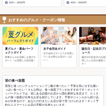
2001～3000円
4001～5000円
おすすめのグルメ・クーポン情報
夏グルメ・宴会パーフ
女子会完全ガイド
誕生日・記念日プ
ェクトガイド
ュース
女子会向けサービスが充実し
ているお得なお店がいっぱ
幹事さんのお店探しを強力サ
誕生日や記念日のお祝
い！
ポート！お店探しの決定版！
用したいお店を徹底リ
チ！
栄の食べ放題
普段と違ったシチュエーションでご飯が食べたい！予算を気にせずお腹い
っぱい食べたい！そんな時は、食べ放題プランがおすすめです！ホットペ
ッパーグルメでは、栄にある話題のお店から隠れ家的な名店まで、たくさ
んの食べ放題が出来るお店を紹介しています。予算やジャンルから絞り込
みが出来るので、あなたの行きたいお店が栄で見つけられます！ネット予
約ならスマートにお店の手配が出来ちゃいます。