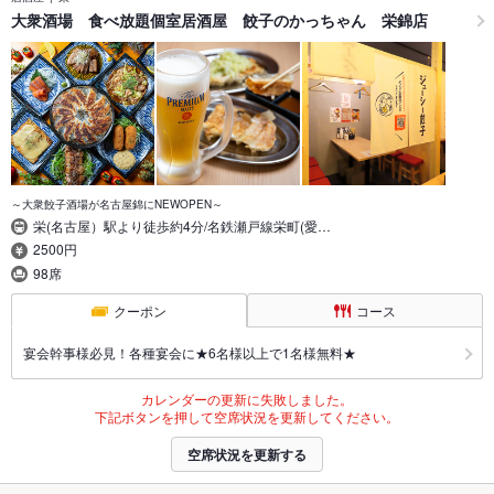
大衆酒場 食べ放題個室居酒屋 餃子のかっちゃん 栄錦店
～大衆餃子酒場が名古屋錦にNEWOPEN～
栄(名古屋）駅より徒歩約4分/名鉄瀬戸線栄町(愛…
2500円
98席
クーポン
コース
宴会幹事様必見！各種宴会に★6名様以上で1名様無料★
カレンダーの更新に失敗しました。
下記ボタンを押して空席状況を更新してください。
空席状況を更新する