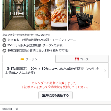
上質な個室で時間無制限!食べ飲み放題が◎
完全個室・時間無制限飲み放題・チーズフォンデ…
3500円☆飲み放題無制限×チーズ×肉満載
80席(個室完備☆貸切は最大130名様対応可能)
クーポン
コース
【NET対応限定】120分→180分にコース飲み放題無料延長（ただし金
土祝前は4人以上必要）
カレンダーの更新に失敗しました。
下記ボタンを押して空席状況を更新してください。
空席状況を更新する
韓国料理
栄