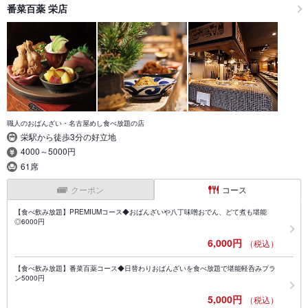
番菜百薬 栄店
職人のおばんざい・名古屋めし食べ放題の店
栄駅から徒歩3分の好立地
4000～5000円
61席
クーポン
コース
【食べ飲み放題】PREMIUMコース◆おばんざいや八丁味噌おでん、どて煮も堪能
◎6000円
6,000円
（税込）
【食べ飲み放題】番菜百薬コース◆日替わりおばんざいを食べ放題で堪能軽呑みプラ
ン5000円
5,000円
（税込）