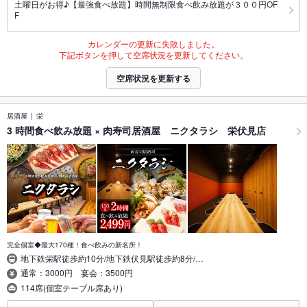
土曜日がお得♪【最強食べ放題】時間無制限食べ飲み放題が３００円OF
F
カレンダーの更新に失敗しました。
下記ボタンを押して空席状況を更新してください。
空席状況を更新する
居酒屋
栄
3 時間食べ飲み放題 × 肉寿司居酒屋 ニクタラシ 栄伏見店
完全個室◆最大170種！食べ飲みの新名所！
地下鉄栄駅徒歩約10分/地下鉄伏見駅徒歩約8分/…
通常：3000円 宴会：3500円
114席(個室テーブル席あり)