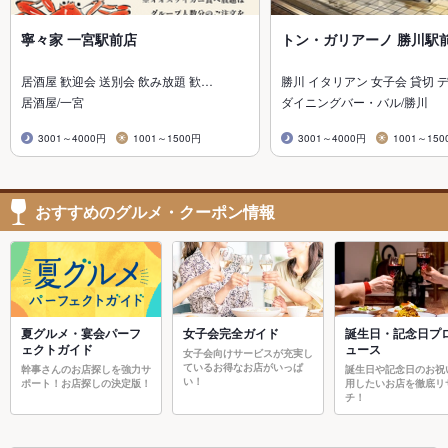
寧々家 一宮駅前店
トン・ガリアーノ 勝川駅
居酒屋 歓迎会 送別会 飲み放題 歓…
勝川 イタリアン 女子会 貸切 
居酒屋/一宮
ダイニングバー・バル/勝川
3001～4000円
1001～1500円
3001～4000円
1001～150
おすすめのグルメ・クーポン情報
夏グルメ・宴会パーフ
女子会完全ガイド
誕生日・記念日プ
ェクトガイド
ュース
女子会向けサービスが充実し
ているお得なお店がいっぱ
幹事さんのお店探しを強力サ
誕生日や記念日のお祝
い！
ポート！お店探しの決定版！
用したいお店を徹底リ
チ！