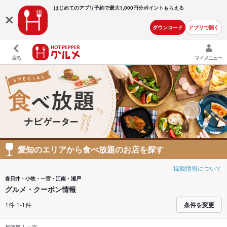
はじめてのアプリ予約で最大
1,000円分ポイントもらえる
ダウンロード
アプリで開く
戻る
マイメニュー
愛知のエリアから食べ放題のお店を探す
掲載情報について
春日井・小牧・一宮・江南・瀬戸
グルメ・クーポン情報
1件 1-1件
条件を変更
居酒屋
一宮