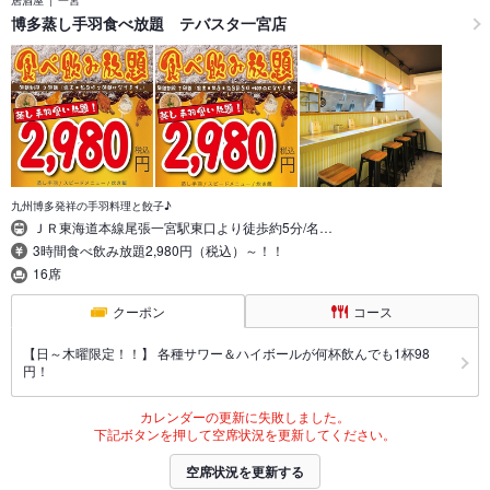
博多蒸し手羽食べ放題 テバスタ一宮店
九州博多発祥の手羽料理と餃子♪
ＪＲ東海道本線尾張一宮駅東口より徒歩約5分/名…
3時間食べ飲み放題2,980円（税込）～！！
16席
クーポン
コース
【日～木曜限定！！】 各種サワー＆ハイボールが何杯飲んでも1杯98
円！
カレンダーの更新に失敗しました。
下記ボタンを押して空席状況を更新してください。
空席状況を更新する