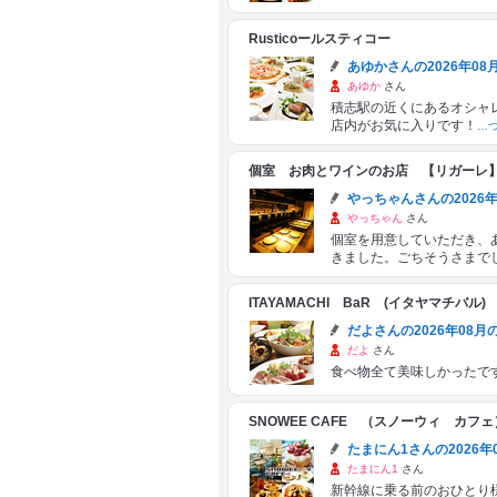
Rusticoールスティコー
あゆかさんの2026年08
あゆか
さん
積志駅の近くにあるオシャレ
店内がお気に入りです！
…
個室 お肉とワインのお店 【リガーレ
やっちゃんさんの2026
やっちゃん
さん
個室を用意していただき、
きました。ごちそうさまで
ITAYAMACHI BaR (イタヤマチバル)
だよさんの2026年08月
だよ
さん
食べ物全て美味しかったで
SNOWEE CAFE （スノーウィ カフェ
たまにん1さんの2026年
たまにん1
さん
新幹線に乗る前のおひとり