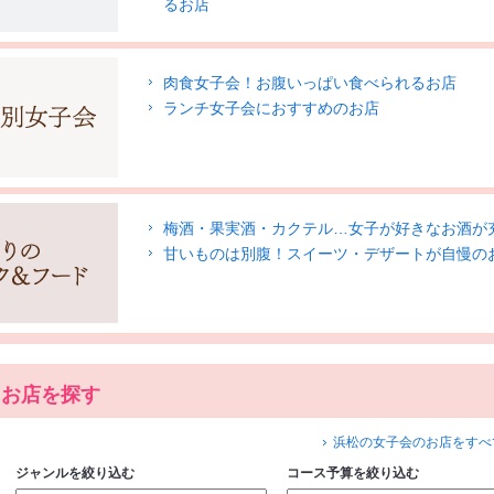
るお店
肉食女子会！お腹いっぱい食べられるお店
ランチ女子会におすすめのお店
梅酒・果実酒・カクテル…女子が好きなお酒が
甘いものは別腹！スイーツ・デザートが自慢の
らお店を探す
浜松の女子会のお店をすべ
ジャンルを絞り込む
コース予算を絞り込む