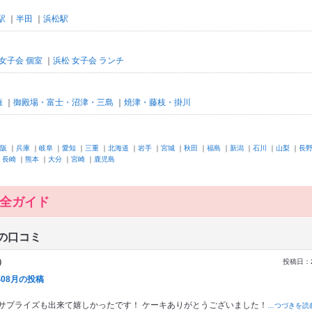
駅
｜
半田
｜
浜松駅
 女子会 個室
｜
浜松 女子会 ランチ
薙
｜
御殿場・富士・沼津・三島
｜
焼津・藤枝・掛川
阪
｜
兵庫
｜
岐阜
｜
愛知
｜
三重
｜
北海道
｜
岩手
｜
宮城
｜
秋田
｜
福島
｜
新潟
｜
石川
｜
山梨
｜
長
｜
長崎
｜
熊本
｜
大分
｜
宮崎
｜
鹿児島
全ガイド
の口コミ
）
投稿日：26
年08月の投稿
 サプライズも出来て嬉しかったです！ ケーキありがとうございました！
…つづきを読