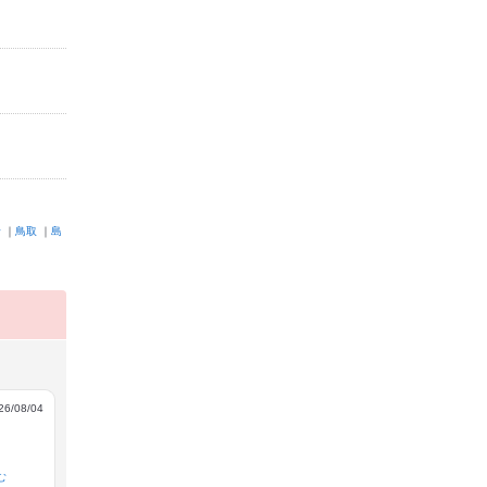
野
｜
鳥取
｜
島
/08/04
む