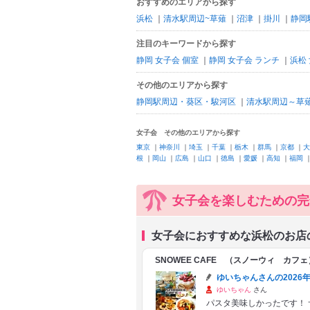
おすすめのエリアから探す
浜松
｜
清水駅周辺~草薙
｜
沼津
｜
掛川
｜
静岡
注目のキーワードから探す
静岡 女子会 個室
｜
静岡 女子会 ランチ
｜
浜松
その他のエリアから探す
静岡駅周辺・葵区・駿河区
｜
清水駅周辺～草
女子会 その他のエリアから探す
東京
｜
神奈川
｜
埼玉
｜
千葉
｜
栃木
｜
群馬
｜
京都
｜
大
根
｜
岡山
｜
広島
｜
山口
｜
徳島
｜
愛媛
｜
高知
｜
福岡
女子会を楽しむための完
女子会におすすめな浜松のお店
SNOWEE CAFE （スノーウィ カフェ
ゆいちゃんさんの2026
ゆいちゃん
さん
パスタ美味しかったです！