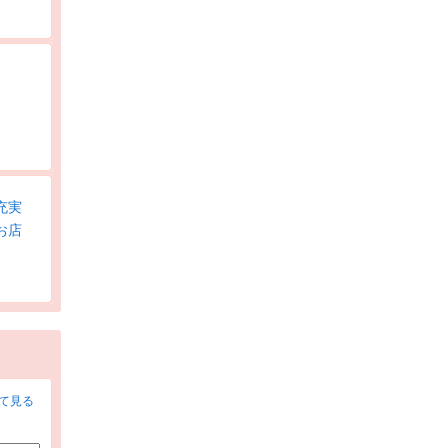
充実
お店
て見る