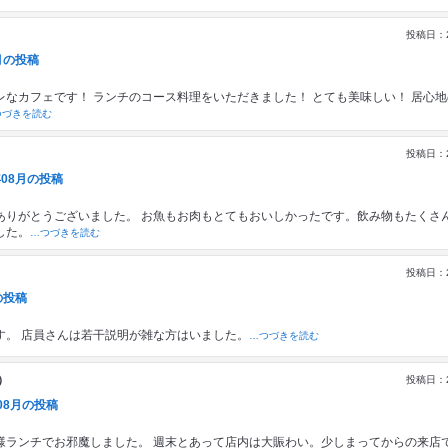
投稿日：26
月の投稿
なカフェです！ ランチのコース料理をいただきました！ とても美味しい！ 居心
つづきを読む
】
投稿日：26
年08月の投稿
ありがとうございました。 お魚もお肉もとてもおいしかったです。飲み物もたくさ
した。
…つづきを読む
投稿日：26
の投稿
す。 店員さんは若干説明が雑な方はいました。
…つづきを読む
）
投稿日：26
08月の投稿
様ランチでお邪魔しました。 週末とあって店内は大賑わい。少しまってからの来店