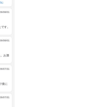
読む
/08/01
たです。
/08/01
た。お酒
/07/31
計後に
/07/31