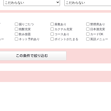
イ
掘りごたつ
座敷あり
禁煙席あり
焼酎充実
カクテル充実
日本酒充実
飲み放題
コースあり
カードOK
ョー
ネット予約あり
ポイントがたまる
英語メニュー