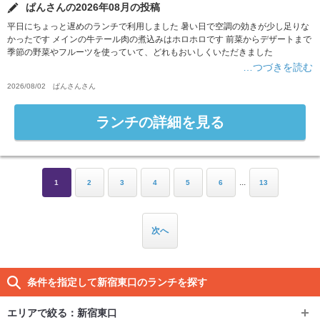
ぱんさんの2026年08月の投稿
平日にちょっと遅めのランチで利用しました 暑い日で空調の効きが少し足りな
かったです メインの牛テール肉の煮込みはホロホロです 前菜からデザートまで
季節の野菜やフルーツを使っていて、どれもおいしくいただきました
…つづきを読む
2026/08/02
ぱんさん
さん
ランチの詳細を見る
...
1
2
3
4
5
6
13
次へ
条件を指定して新宿東口のランチを探す
エリアで絞る：
新宿東口
エリアで絞る：
新宿東口