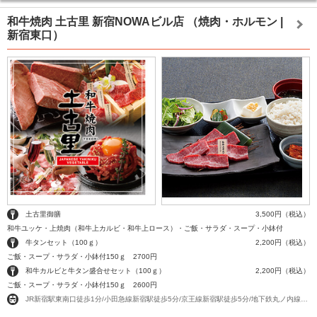
和牛焼肉 土古里 新宿NOWAビル店
（焼肉・ホルモン |
新宿東口）
土古里御膳
3,500円（税込）
和牛ユッケ・上焼肉（和牛上カルビ・和牛上ロース）・ご飯・サラダ・スープ・小鉢付
牛タンセット（100ｇ）
2,200円（税込）
ご飯・スープ・サラダ・小鉢付150ｇ 2700円
和牛カルビと牛タン盛合せセット（100ｇ）
2,200円（税込）
ご飯・スープ・サラダ・小鉢付150ｇ 2600円
JR新宿駅東南口徒歩1分/小田急線新宿駅徒歩5分/京王線新宿駅徒歩5分/地下鉄丸ノ内線新宿駅徒歩5分