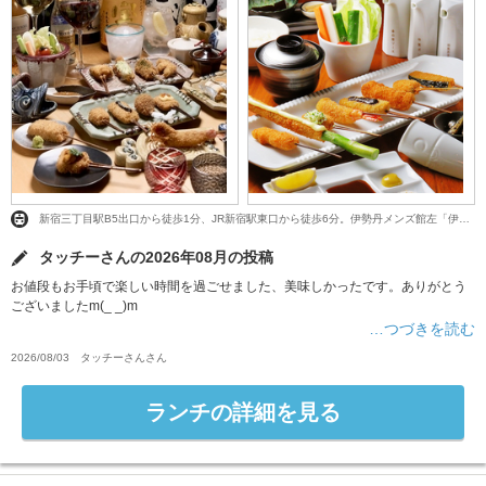
新宿三丁目駅B5出口から徒歩1分、JR新宿駅東口から徒歩6分。伊勢丹メンズ館左「伊勢丹会館」8F
タッチーさんの2026年08月の投稿
お値段もお手頃で楽しい時間を過ごせました、美味しかったです。ありがとう
ございましたm(_ _)m
…つづきを読む
2026/08/03
タッチーさん
さん
ランチの詳細を見る