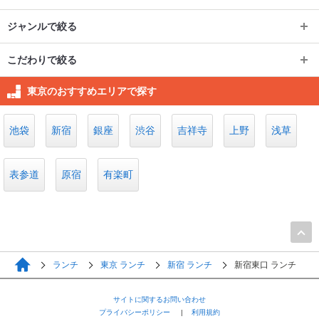
ジャンルで絞る
ジャンルで絞る
品川･目黒･田町･浜松町･五反田
こだわりで絞る
こだわりで絞る
焼肉・ホルモン
町田
目黒
大崎
東京のおすすめエリアで探す
個室
渋谷
和食
町田駅
町田市その他
五反田
品川
池袋
新宿
銀座
渋谷
吉祥寺
上野
浅草
子連れ可
新大久保・大久保
イタリアン・フレンチ
道玄坂
渋谷センター街
多摩境
成瀬
田町
浜松町
青梅・昭島・小作・青梅線沿線
表参道
食べ放題
原宿
有楽町
新大久保
東新宿
カフェ・スイーツ
宮益坂
渋谷新南口
鶴川
玉川学園前
品川区その他
大門
お台場
テラス
青梅
福生
その他ジャンル
大久保
神泉
渋谷マークシティ
川崎市麻生区その他
竹芝
天王洲アイル
東京・大手町・日本橋・人形町
お台場海浜公園
台場
小作
羽村
ランチ
東京 ランチ
新宿 ランチ
新宿東口 ランチ
桜丘
渋谷文化村通り
西武池袋線（石神井公園～秋津）
白金台
芝浦
八重洲
人形町
有明
国際展示場
東大和
サイトに関するお問い合わせ
昭島
プライバシーポリシー
利用規約
宇田川町
渋谷公園通り
銀座・有楽町・新橋・築地・月島