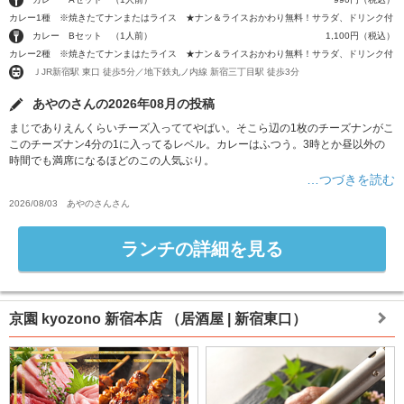
カレー1種 ※焼きたてナンまたはライス ★ナン＆ライスおかわり無料！サラダ、ドリンク付
カレー Bセット （1人前）
1,100円（税込）
カレー2種 ※焼きたてナンまはたライス ★ナン＆ライスおかわり無料！サラダ、ドリンク付
ＪJR新宿駅 東口 徒歩5分／地下鉄丸ノ内線 新宿三丁目駅 徒歩3分
あやのさんの2026年08月の投稿
まじでありえんくらいチーズ入っててやばい。そこら辺の1枚のチーズナンがこ
このチーズナン4分の1に入ってるレベル。カレーはふつう。3時とか昼以外の
時間でも満席になるほどのこの人気ぶり。
…つづきを読む
2026/08/03
あやのさん
さん
ランチの詳細を見る
京園 kyozono 新宿本店
（居酒屋 | 新宿東口）