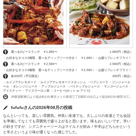
選べる2ピースランチ ￥1,980〜
1,980円（税込）
・お好きなタコス2種類 選べるディップソース付き！ ￥1,980～・山盛りフレンチフライ！
選べる3ピースランチ ￥2,580〜
2,580円（税込）
・お好きなタコス3種類 選べるディップソース付き！ ￥2,580～・山盛りフレンチフライ！
各300円（平日限定）
300円（税込）
・ルイジアナレモネード ・ルイジアナレモネードスカッシュ ・ペプシコーラ ・ジンジャーエ
ール ・オレンジジュース ・アップルジュース ・パイナップルジュース ・マンゴージュース ・
アイスティー ・アイスウーロン茶 ・コーヒー[ホット or アイス]
JR新宿駅東口より徒歩約1分/東京メトロ新宿三丁目駅E10出口より徒歩約2分/都営大江戸線新宿西口駅A9出口より徒歩約4分
fufufuさんの2026年08月の投稿
なんといっても、楽しい雰囲気。仲良い友達でも、久しぶりの友達とでも会話
を準備してなくても雰囲気で盛り上がると思います。味もおいしいです。辛い
の好きですが、シグニチャーソースはマイルドが好み！中辛はどちらかという
と辛さというより味が濃くなった感じでした。