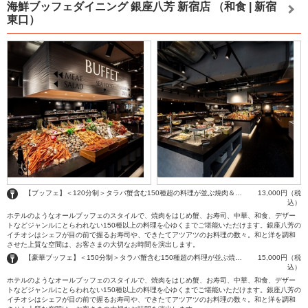
海鮮ブッフェダイニング 銀座八芳 新宿店
（和食 | 新宿
東口）
【ブッフェ】＜120分制＞タラバ蟹含む150種超の料理が並ぶ焼肉＆和洋中ブッフェ＋飲み放題
13,000円（税
込）
ホテルのようなオールブッフェのスタイルで、焼肉をはじめ蟹、お寿司、中華、和食、デザー
トなどジャンルにとらわれない150種以上の料理を心ゆくまでご堪能いただけます。銀座八芳の
イチオシはシェフが目の前で握るお寿司や、できたてアツアツのお料理の数々。和と洋を調和
させた上質な空間は、お客さまの大切なお時間を演出します。
【豪華ブッフェ】＜150分制＞タラバ蟹含む150種超の料理が並ぶ焼肉＆和洋中ブッフェ＋アルコール飲み放題
15,000円（税
込）
ホテルのようなオールブッフェのスタイルで、焼肉をはじめ蟹、お寿司、中華、和食、デザー
トなどジャンルにとらわれない150種以上の料理を心ゆくまでご堪能いただけます。銀座八芳の
イチオシはシェフが目の前で握るお寿司や、できたてアツアツのお料理の数々。和と洋を調和