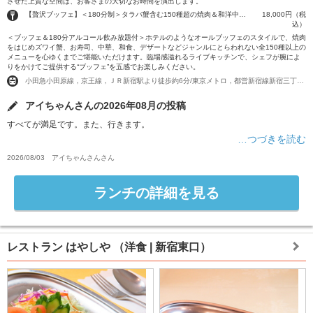
させた上質な空間は、お客さまの大切なお時間を演出します。
【贅沢ブッフェ】＜180分制＞タラバ蟹含む150種超の焼肉＆和洋中ブッフェ 20500円→18000円
18,000円（税
込）
＜ブッフェ＆180分アルコール飲み放題付＞ホテルのようなオールブッフェのスタイルで、焼肉
をはじめズワイ蟹、お寿司、中華、和食、デザートなどジャンルにとらわれない全150種以上の
メニューを心ゆくまでご堪能いただけます。臨場感溢れるライブキッチンで、シェフが腕によ
りをかけてご提供する“ブッフェ”を五感でお楽しみください。
小田急小田原線，京王線，ＪＲ新宿駅より徒歩約6分/東京メトロ，都営新宿線新宿三丁目駅Ｅ２出口より徒歩約1分
アイちゃんさんの2026年08月の投稿
すべてが満足です。また、行きます。
…つづきを読む
2026/08/03
アイちゃんさん
さん
ランチの詳細を見る
レストラン はやしや
（洋食 | 新宿東口）