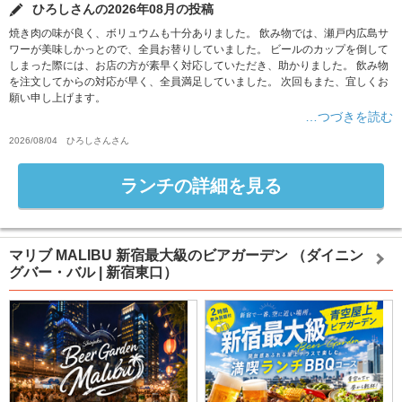
ひろしさんの2026年08月の投稿
焼き肉の味が良く、ボリュウムも十分ありました。 飲み物では、瀬戸内広島サ
ワーが美味しかっとので、全員お替りしていました。 ビールのカップを倒して
しまった際には、お店の方が素早く対応していただき、助かりました。 飲み物
を注文してからの対応が早く、全員満足していました。 次回もまた、宜しくお
願い申し上げます。
…つづきを読む
2026/08/04
ひろしさん
さん
ランチの詳細を見る
マリブ MALIBU 新宿最大級のビアガーデン
（ダイニン
グバー・バル | 新宿東口）