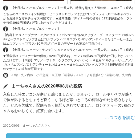
【土日祝のペテルブルグ・ランチ】一番人気!! 時代を超えて人気の伝統ランチ。メインはチョイス可能。
4,986円（税込）
こちらのコースのメイン料理は、ビーフストロガノフまたはゴルブッツィ（ロールキャベツ）
からお好きな方をチョイス可能です。★通常価格（ディナー時の価格）6231円(税込)を、ラン
チ特価4983円(税込)で召し上がっていただけます。
【土日祝のペテルブルグ・ランチ】
-
【内容】マリノーブナヤ・ケタのブリヌイパンケーキ包み/グリヴィ・ヴ・スミターニェ/ボルシ
チ/ビーフストロガノフまたはゴルブッツィ/ハリエプパン/ロシアンティーまたはコーヒーまた
はエスプレッソ/プラス430円(税込)で本日のデザートの追加が可能です。
【土日祝のジョージアランチ】シュクメルリとハルチョー。一番人気フレッシュサーモンのパンケーキ包み。
4,578円（税込）
★通常価格（ディナー時の価格）5299円(税込)を、ランチ特価4578円(税込)で召し上がってい
ただけます。【内容】マリノーブナヤ・ケタのブリヌイパンケーキ包み/ハルチョー/シュクメル
リ/ハリエプパン/ロシアンティーまたはコーヒーまたはエスプレッソ/プラス430円(税込)で本日
のデザートの追加が可能です。
JR線・丸ノ内線・小田急線・京王線「新宿駅」A7出口より徒歩1分 / 副都心線、丸の内線「新宿3丁目駅徒歩4〜5分
まーちゃんさんの2026年08月の投稿
入店した時エアコンが寒いと感じましたが、ボルシチ、ロールキャベツが熱々
で体が温まるとちょうど良く、なるほど寒いところの料理なのだと感心しまし
た。どれも美味で、配膳も良く気配りされていました。ロシアティーの3種のジ
ャムもおいしくて、紅茶に合います。
…つづきを読む
2026/08/03
まーちゃんさん
さん