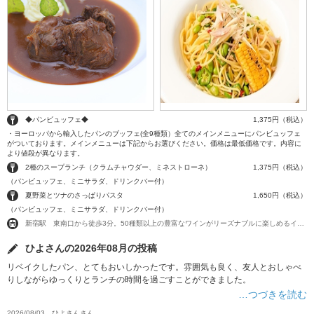
◆パンビュッフェ◆
1,375円（税込）
・ヨーロッパから輸入したパンのブッフェ(全9種類）全てのメインメニューにパンビュッフェ
がついております。メインメニューは下記からお選びください。価格は最低価格です。内容に
より値段が異なります。
2種のスープランチ（クラムチャウダー、ミネストローネ）
1,375円（税込）
（パンビュッフェ、ミニサラダ、ドリンクバー付）
夏野菜とツナのさっぱりパスタ
1,650円（税込）
（パンビュッフェ、ミニサラダ、ドリンクバー付）
新宿駅 東南口から徒歩3分。50種類以上の豊富なワインがリーズナブルに楽しめるイタリアンバル。
ひよさんの2026年08月の投稿
リベイクしたパン、とてもおいしかったです。雰囲気も良く、友人とおしゃべ
りしながらゆっくりとランチの時間を過ごすことができました。
…つづきを読む
2026/08/03
ひよさん
さん