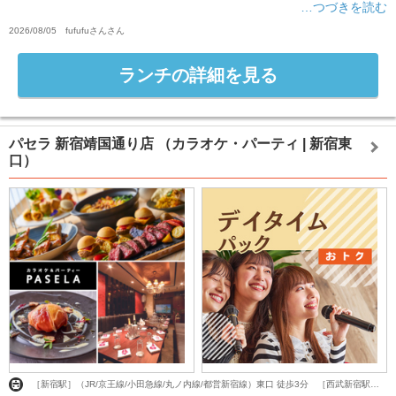
…つづきを読む
2026/08/05
fufufuさん
さん
ランチの詳細を見る
パセラ 新宿靖国通り店
（カラオケ・パーティ | 新宿東
口）
［新宿駅］（JR/京王線/小田急線/丸ノ内線/都営新宿線）東口 徒歩3分 ［西武新宿駅］（西武新宿線）正面口 徒歩3分