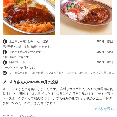
あぶりサーモンとチキンカツ定食
1,480円（税込）
厚焼玉子・ご飯・漬物・味噌汁付きです。
豚肉と玉葱の生姜焼き定食
980円（税込）
ご飯・味噌汁付きです。
昭和プレート
1,780円（税込）
スープ・ドリンク付きです。
ＪＲ新宿駅を出て八百屋の通りをアルタ方面へ。三国一を右折。百円ショップを通り過ぎたゲームセンターの五階
すうさんの2026年08月の投稿
オムライスがとても美味しかったです。 具材がゴロゴロ入っていて満足感があ
りました。 男性は、オムライスだけでは量は少な目だと思います。 デミグラス
ソースよりケチャップ派の私には、とても好みの味でした♪ 他のメニューもぜ
ひ食べてみたいので、また伺います！
…つづきを読む
2026/08/03
すうさん
さん