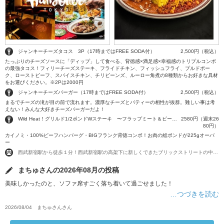
ジャンキーチーズタコス 3P（17時まではFREE SODA付）
2,500円（税込）
たっぷりのチーズソースに「ディップ」して食べる、背徳感×満足感×幸福感のトリプルコンボ
の最強タコス！フィリーチーズステーキ、フライドチキン、フィッシュフライ、プルドポー
ク、ローストビーフ、スパイスチキン、チリビーンズ、ルーロー角煮の8種類からお好きな具材
をお選びください。※2Pは2000円
ジャンキーチーズバーガー（17時まではFREE SODA付）
2,500円（税込）
まるでチーズの滝が目の前で流れます。濃厚なチーズとパティーの相性が抜群。難しい事は考
えない！みんな大好きチーズバーガーだよ！
Wild Heat！グリルド1/2ポンドWステーキ 〜フラップミート＆ビーフバーグ〜
2580円（週末26
80円）
カイノミ・100%ビーフハンバーグ・BIGフランク背徳コンボ！お肉の総ポンドが225gオーバ
ー
西武新宿駅から徒歩１分！西武新宿駅の高架下に新しくできたブリックストリートの中です。
まちゅさんの2026年08月の投稿
美味しかったのと、ソファ席すごく落ち着いて過ごせました！
…つづきを読む
2026/08/04
まちゅさん
さん