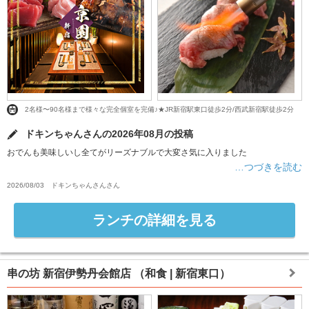
2名様〜90名様まで様々な完全個室を完備♪★JR新宿駅東口徒歩2分/西武新宿駅徒歩2分
ドキンちゃんさんの2026年08月の投稿
おでんも美味しいし全てがリーズナブルで大変さ気に入りました
…つづきを読む
2026/08/03
ドキンちゃんさん
さん
ランチの詳細を見る
串の坊 新宿伊勢丹会館店
（和食 | 新宿東口）