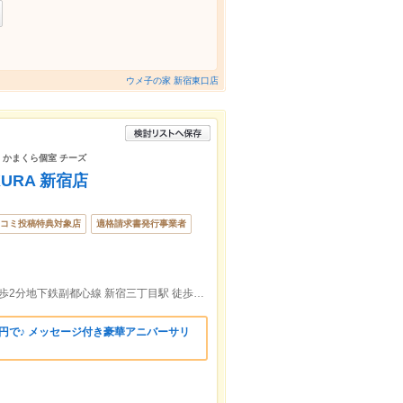
ウメ子の家 新宿東口店
題 かまくら個室 チーズ
URA 新宿店
コミ投稿特典対象店
適格請求書発行事業者
新宿駅から駅近の好立地！ＪＲ 新宿駅 徒歩2分地下鉄副都心線 新宿三丁目駅 徒歩2分 和牛×チーズ×かまくら個室
00円で♪ メッセージ付き豪華アニバーサリ