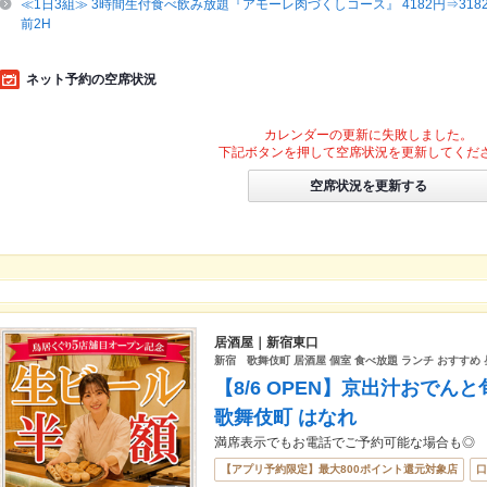
≪1日3組≫ 3時間生付食べ飲み放題『アモーレ肉づくしコース』 4182円⇒31
前2H
ネット予約の空席状況
カレンダーの更新に失敗しました。
下記ボタンを押して空席状況を更新してくだ
空席状況を更新する
居酒屋｜新宿東口
新宿 歌舞伎町 居酒屋 個室 食べ放題 ランチ おすすめ 
【8/6 OPEN】京出汁おでん
歌舞伎町 はなれ
満席表示でもお電話でご予約可能な場合も◎
【アプリ予約限定】最大800ポイント還元対象店
口