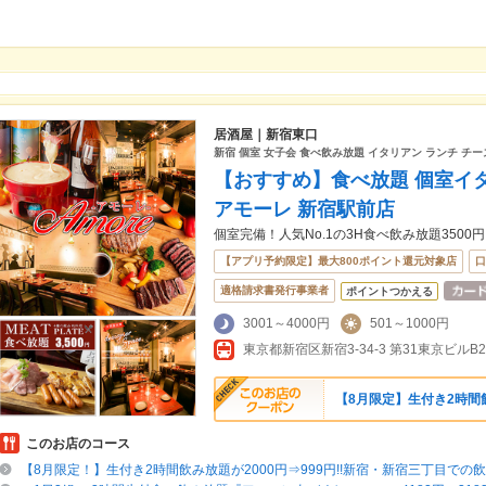
居酒屋｜新宿東口
新宿 個室 女子会 食べ飲み放題 イタリアン ランチ チー
【おすすめ】食べ放題 個室イ
アモーレ 新宿駅前店
個室完備！人気No.1の3H食べ飲み放題3500円
【アプリ予約限定】最大800ポイント還元対象店
口
適格請求書発行事業者
ポイントつかえる
3001～4000円
501～1000円
東京都新宿区新宿3-34-3 第31東京ビルB
【8月限定】生付き2時間飲み
このお店のコース
【8月限定！】生付き2時間飲み放題が2000円⇒999円!!新宿・新宿三丁目での