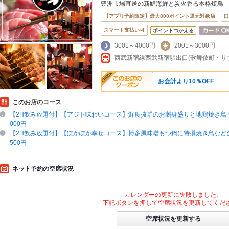
豊洲市場直送の新鮮海鮮と炭火香る本格焼鳥
【アプリ予約限定】最大800ポイント還元対象店
口
スマート支払い可
ポイントつかえる
3001～4000円
2001～3000円
お会計より10％OFF
このお店のコース
【2H飲み放題付】【アジト味わいコース】鮮度抜群のお刺身盛りと地鶏焼き鳥 全8
000円
【2H飲み放題付】【ぽかぽか幸せコース】博多風味噌もつ鍋に特撰焼き鳥など全8
500円
ネット予約の空席状況
カレンダーの更新に失敗しました。
下記ボタンを押して空席状況を更新してくだ
空席状況を更新する