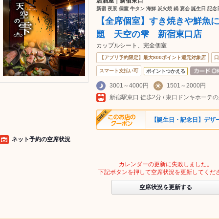
居酒屋｜新宿東口
新宿 夜景 個室 牛タン 海鮮 炭火焼 鍋 宴会 誕生日 記
【全席個室】すき焼きや鮮魚に
題 天空の雫 新宿東口店
カップルシート、完全個室
【アプリ予約限定】最大800ポイント還元対象店
口
スマート支払い可
ポイントつかえる
3001～4000円
1501～2000円
新宿駅東口 徒歩2分 / 東口ドンキホーテ
【誕生日・記念日】デザ
ネット予約の空席状況
カレンダーの更新に失敗しました。
下記ボタンを押して空席状況を更新してくだ
空席状況を更新する