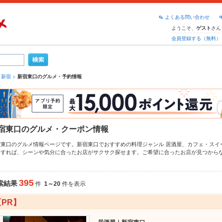
よくある問い合わせ
ようこそ、
さん
ゲスト
会員登録する（無料）
新宿
新宿東口のグルメ・予約情報
宿東口のグルメ・クーポン情報
宿東口のグルメ情報ページです。新宿東口でおすすめの料理ジャンル
居酒屋
、
カフェ・スイ
定すれば、シーンや気分に合ったお店がサクサク探せます。ご希望に合ったお店が見つから
宿西口
もチェックしてみてください。ホットペッパーグルメなら、お得なクーポンはもちろ
季節のおすすめ料理など、お店の最新情報をご紹介しているので安心！24時間使える簡単便
しの飲み会にも、会社の宴会にも、デートやパーティーにもお得に便利にホットペッパーグ
395
索結果
件
1～20
件を表示
【PR】