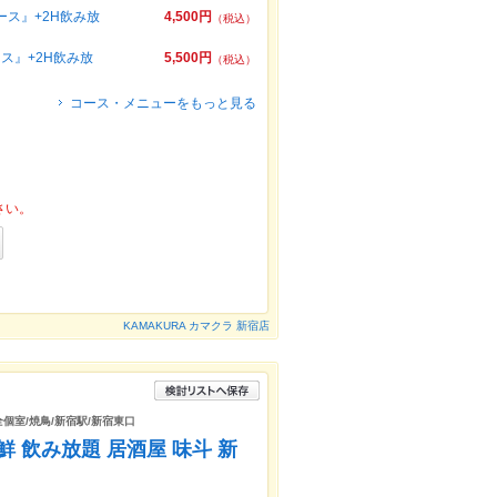
ース』+2H飲み放
4,500円
（税込）
ース』+2H飲み放
5,500円
（税込）
コース・メニューをもっと見る
さい。
KAMAKURA カマクラ 新宿店
全個室/焼鳥/新宿駅/新宿東口
 飲み放題 居酒屋 味斗 新