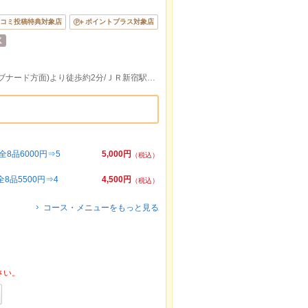
コミ投稿特典対象店
ポイントプラス対象店
西武新宿線西武新宿駅出口(歌舞伎町・サブナード方面)より徒歩約2分/ＪＲ新宿駅Ｄ３出口より徒歩約5分
品6000円⇒5
5,000円
（税込）
品5500円⇒4
4,500円
（税込）
コース・メニューをもっと見る
さい。