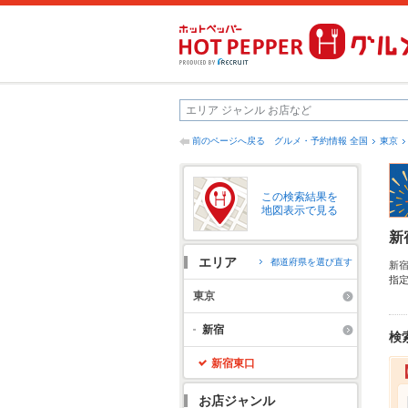
前のページへ戻る
グルメ・予約情報 全国
東京
この検索結果を
地図表示で見る
新
エリア
都道府県を選び直す
新
指
新
東京
や
う
新宿
検
新宿東口
お店ジャンル