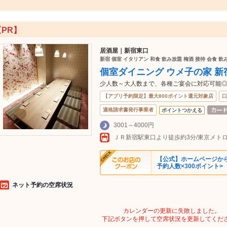
【PR】
居酒屋｜新宿東口
新宿 個室 イタリアン 和食 飲み放題 梅酒 接待 会食 飲
個室ダイニング ウメ子の家 新
少人数～大人数まで、各種ご宴会に対応可能
【アプリ予約限定】最大800ポイント還元対象店
口
適格請求書発行事業者
ポイントつかえる
3001～4000円
【公式】ホームページか
予約人数×300ポイント>
ネット予約の空席状況
カレンダーの更新に失敗しました。
下記ボタンを押して空席状況を更新してくだ