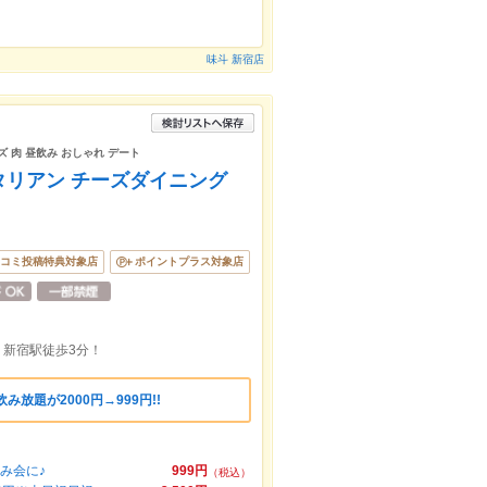
味斗 新宿店
ズ 肉 昼飲み おしゃれ デート
タリアン チーズダイニング
コミ投稿特典対象店
ポイントプラス対象店
2 新宿駅徒歩3分！
放題が2000円→999円!!
飲み会に♪
999円
（税込）