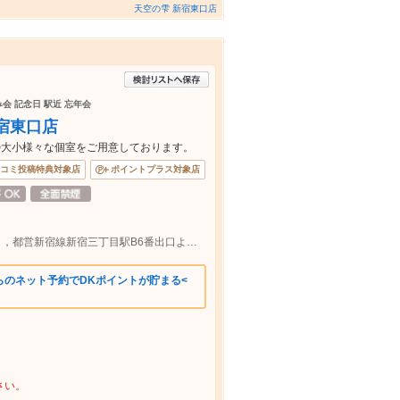
天空の雫 新宿東口店
み会 記念日 駅近 忘年会
宿東口店
◎大小様々な個室をご用意しております。
コミ投稿特典対象店
ポイントプラス対象店
ＪＲ新宿駅東口より徒歩約3分/東京メトロ，都営新宿線新宿三丁目駅B6番出口より徒歩約1分
らのネット予約でDKポイントが貯まる<
さい。