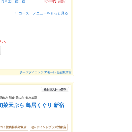
82円※土日祝日祝
3,500円
（税込）
コース・メニューをもっと見る
さい。
チーズダイニング アモーレ 新宿駅前店
昼飲み 和食 天ぷら 飲み放題
と旬菜天ぷら 鳥居くぐり 新宿
コミ投稿特典対象店
ポイントプラス対象店