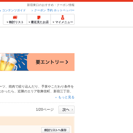
新宿東口のおすすめ・クーポン情報
コンテンツガイド
クーポン 予約 ホットペッパー
検討リスト
最近見たお店
マイメニュー
ーツ
、
焼肉
で絞り込んだり、予算やこだわり条件を
なかったら、近隣のエリア
歌舞伎町
、
新宿三丁目
、
ん、こだわりメニュー
しゃぶしゃぶ
、
うどん
、
そば
もっと見る
利なネット予約が使えるお店も拡大中です。友達ど
ルメをご利用ください。
1/20ページ