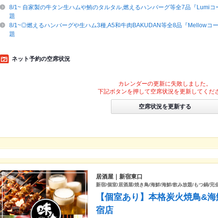
8/1~ 自家製の牛タン生ハムや鮪のタルタル,燃えるハンバーグ等全7品『Lumiコ
題
8/1~◎燃えるハンバーグや生ハム3種,A5和牛肉BAKUDAN等全8品『Mellowコ
題
ネット予約の空席状況
カレンダーの更新に失敗しました。
下記ボタンを押して空席状況を更新してくだ
空席状況を更新する
居酒屋｜新宿東口
新宿/個室/居酒屋/焼き鳥/海鮮/海鮮/飲み放題/もつ鍋/完
【個室あり】本格炭火焼鳥&海鮮
宿店