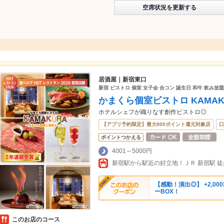
空席状況を更新する
居酒屋｜新宿東口
新宿 ビストロ 個室 女子会 合コン 誕生日 和牛 飲み放
かまくら個室ビストロ KAMAK
ホテルシェフが織りなす創作ビストロ◎
【アプリ予約限定】最大800ポイント還元対象店
口
ポイントつかえる
4001～5000円
【感動！演出◎】 +2,0
ーBOX！
このお店のコース