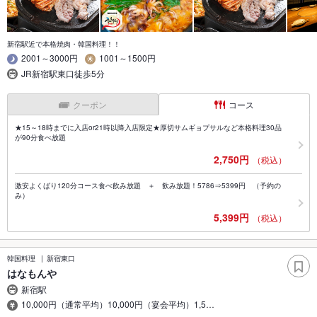
新宿駅近で本格焼肉・韓国料理！！
2001～3000円
1001～1500円
JR新宿駅東口徒歩5分
クーポン
コース
★15～18時までに入店or21時以降入店限定★厚切サムギョプサルなど本格料理30品
が90分食べ放題
2,750円
（税込）
激安よくばり120分コース食べ飲み放題 ＋ 飲み放題！5786⇒5399円 （予約の
み）
5,399円
（税込）
韓国料理
新宿東口
はなもんや
新宿駅
10,000円（通常平均）10,000円（宴会平均）1,5…