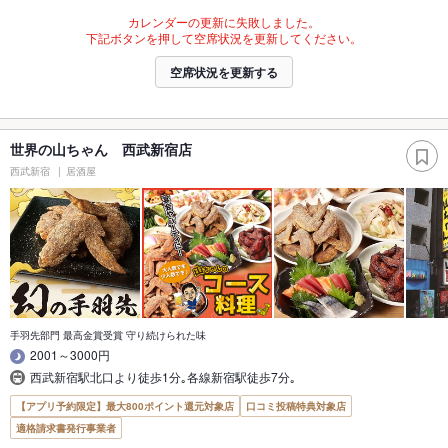
カレンダーの更新に失敗しました。
下記ボタンを押して空席状況を更新してください。
空席状況を更新する
世界の山ちゃん 西武新宿店
西武新宿
居酒屋
手羽先部門 最高金賞受賞 守り続けられた味
2001～3000円
西武新宿駅北口より徒歩1分｡各線新宿駅徒歩7分｡
【アプリ予約限定】最大800ポイント還元対象店
口コミ投稿特典対象店
適格請求書発行事業者