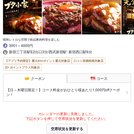
昭和レトロな空間で絶品豚肉料理を楽しむ
3001～4000円
新宿三丁目駅E2出口3分/西武新宿駅･新宿西口駅6分
【アプリ予約限定】最大800ポイント還元対象店
口コミ投稿特典対象店
ポイントプラス対象店
クーポン
コース
【日～木曜日限定！】コース料金がおひとり様あたり1,000円offクーポ
ン！
カレンダーの更新に失敗しました。
下記ボタンを押して空席状況を更新してください。
空席状況を更新する