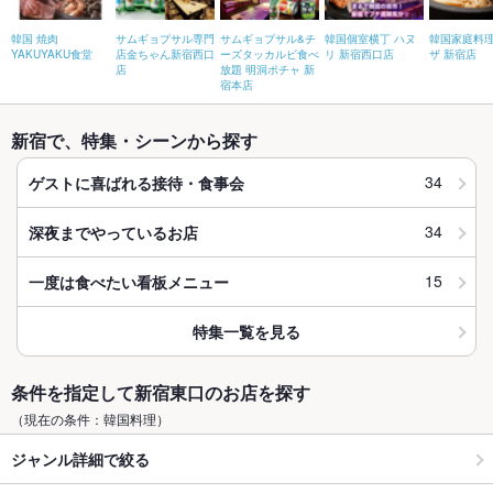
韓国 焼肉
サムギョプサル専門
サムギョプサル&チ
韓国個室横丁 ハヌ
韓国家庭料理
YAKUYAKU食堂
店金ちゃん新宿西口
ーズタッカルビ食べ
リ 新宿西口店
ザ 新宿店
店
放題 明洞ポチャ 新
宿本店
新宿で、特集・シーンから探す
34
ゲストに喜ばれる接待・食事会
34
深夜までやっているお店
15
一度は食べたい看板メニュー
特集一覧を見る
条件を指定して新宿東口のお店を探す
（現在の条件：韓国料理）
ジャンル詳細で絞る