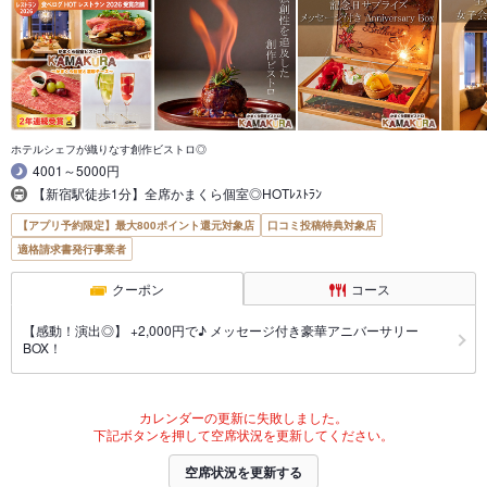
ホテルシェフが織りなす創作ビストロ◎
4001～5000円
【新宿駅徒歩1分】全席かまくら個室◎HOTﾚｽﾄﾗﾝ
【アプリ予約限定】最大800ポイント還元対象店
口コミ投稿特典対象店
適格請求書発行事業者
クーポン
コース
【感動！演出◎】 +2,000円で♪ メッセージ付き豪華アニバーサリー
BOX！
カレンダーの更新に失敗しました。
下記ボタンを押して空席状況を更新してください。
空席状況を更新する