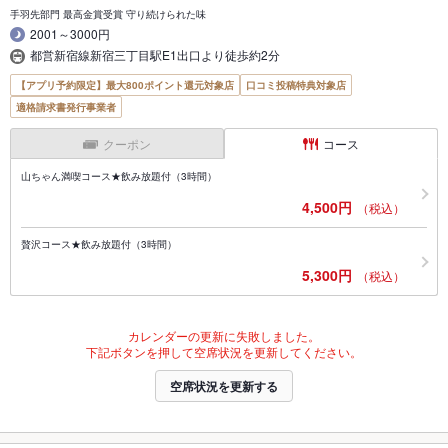
手羽先部門 最高金賞受賞 守り続けられた味
2001～3000円
都営新宿線新宿三丁目駅E1出口より徒歩約2分
【アプリ予約限定】最大800ポイント還元対象店
口コミ投稿特典対象店
適格請求書発行事業者
クーポン
コース
山ちゃん満喫コース★飲み放題付（3時間）
4,500円
（税込）
贅沢コース★飲み放題付（3時間）
5,300円
（税込）
カレンダーの更新に失敗しました。
下記ボタンを押して空席状況を更新してください。
空席状況を更新する