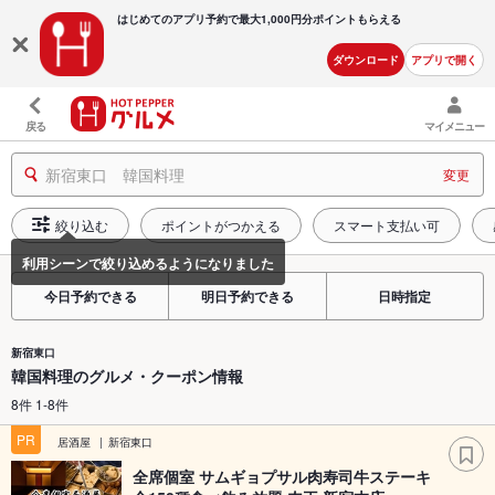
はじめてのアプリ予約で最大
1,000円分ポイントもらえる
ダウンロード
アプリで開く
戻る
マイメニュー
新宿東口 韓国料理
変更
絞り込む
ポイントがつかえる
スマート支払い可
今日予約できる
明日予約できる
日時指定
新宿東口
韓国料理のグルメ・クーポン情報
8件 1-8件
PR
居酒屋
新宿東口
全席個室 サムギョプサル肉寿司牛ステーキ