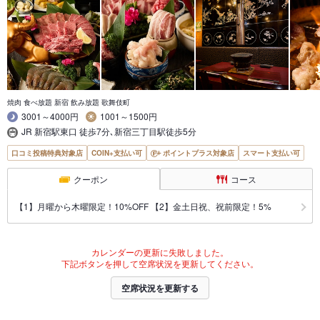
焼肉 食べ放題 新宿 飲み放題 歌舞伎町
3001～4000円
1001～1500円
JR 新宿駅東口 徒歩7分､新宿三丁目駅徒歩5分
口コミ投稿特典対象店
COIN+支払い可
ポイントプラス対象店
スマート支払い可
クーポン
コース
【1】月曜から木曜限定！10%OFF 【2】金土日祝、祝前限定！5%
カレンダーの更新に失敗しました。
下記ボタンを押して空席状況を更新してください。
空席状況を更新する