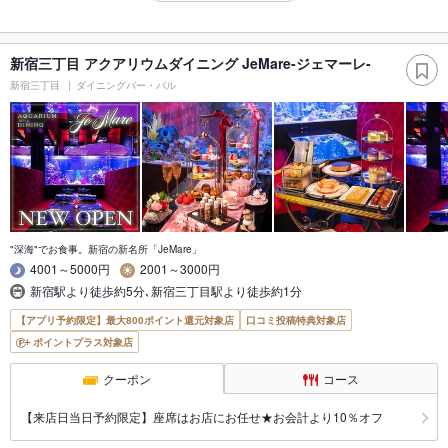
新宿三丁目 アクアリウムダイニング JeMare-ジェマーレ-
新宿三丁目
ダイニングバー・バル
"深海"でお食事。新宿の新名所「JeMare」
4001～5000円
2001～3000円
新宿駅より徒歩約5分､新宿三丁目駅より徒歩約1分
【アプリ予約限定】最大800ポイント還元対象店
口コミ投稿特典対象店
ポイントプラス対象店
クーポン
コース
【来店日当日予約限定】座席はお店にお任せ★お会計より10％オフ