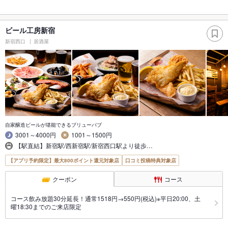
ビール工房新宿
新宿西口
居酒屋
自家醸造ビールが堪能できるブリューパブ
3001～4000円
1001～1500円
【駅直結】新宿駅/西新宿駅/新宿西口駅より徒歩…
【アプリ予約限定】最大800ポイント還元対象店
口コミ投稿特典対象店
クーポン
コース
コース飲み放題30分延長！通常1518円→550円(税込)※平日20:00、土
曜18:30までのご来店限定