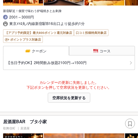
新宿駅近！個室で味わう炉端焼きとお刺身
2001～3000円
東京ﾒﾄﾛ丸ﾉ内線新宿駅B16出口より徒歩約1分
【アプリ予約限定】最大800ポイント還元対象店
口コミ投稿特典対象店
ポイントプラス対象店
クーポン
コース
【当日予約OK】2時間飲み放題2100円→1500円
カレンダーの更新に失敗しました。
下記ボタンを押して空席状況を更新してください。
空席状況を更新する
居酒屋BAR ブタ小家
歌舞伎町
居酒屋