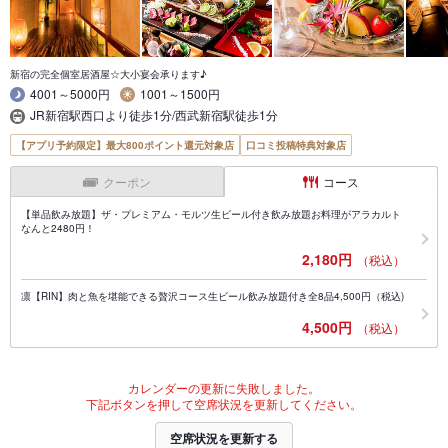
新宿の完全個室居酒屋☆大小宴会承ります♪
4001～5000円
1001～1500円
JR新宿駅西口より徒歩1分/西武新宿駅徒歩1分
【アプリ予約限定】最大800ポイント還元対象店
口コミ投稿特典対象店
クーポン
コース
【単品飲み放題】ザ・プレミアム・モルツ生ビール付き飲み放題お料理がアラカルト
なんと2480円！
2,180円
（税込）
凛【RIN】肉と魚を堪能できる贅沢コース生ビール飲み放題付き全8品4,500円（税込)
4,500円
（税込）
カレンダーの更新に失敗しました。
下記ボタンを押して空席状況を更新してください。
空席状況を更新する