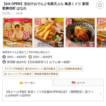
【8/6 OPEN】京出汁おでんと旬菜天ぷら 鳥居くぐり 新宿
歌舞伎町 はなれ
新宿東口
居酒屋
満席表示でもお電話でご予約可能な場合も◎
3001～4000円
2001～3000円
新宿駅 徒歩4分【完全個室有り】おでん食べ放題!!
【アプリ予約限定】最大800ポイント還元対象店
口コミ投稿特典対象店
ポイントプラス対象店
適格請求書発行事業者
クーポン
コース
【生ビール半額】鳥居くぐり5店舗目OPEN記念!! 《期間限定》黒ラベ
ルが640円⇒320円!!