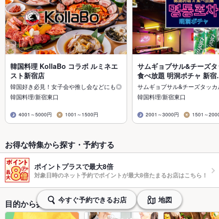
韓国料理 KollaBo コラボ ルミネエ
サムギョプサル&チーズタ
スト新宿店
食べ放題 明洞ポチャ 新宿
韓国好き必見！女子会や推し会などにも◎
サムギョプサル&チーズタッカ
韓国料理/新宿東口
韓国料理/新宿東口
4001～5000円
1001～1500円
2001～3000円
1501～200
お得な特集から探す・予約する
ポイントプラスで最大8倍
対象日時のネット予約でポイントが最大8倍たまるお店はこちら！
今すぐ予約できるお店
地図
目的から探す・予約する