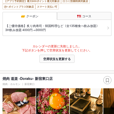
【アプリ予約限定】最大800ポイント還元対象店
口コミ投稿特典対象店
ポイントプラス対象店
スマート支払い可
クーポン
コース
【ご優待価格】炙り肉寿司・韓国料理など《全135種食べ飲み放題》
3H飲み放題 4000円→3000円
カレンダーの更新に失敗しました。
下記ボタンを押して空席状況を更新してください。
空席状況を更新する
焼肉 道楽 -Doraku- 新宿東口店
焼肉・ホルモン
新宿東口