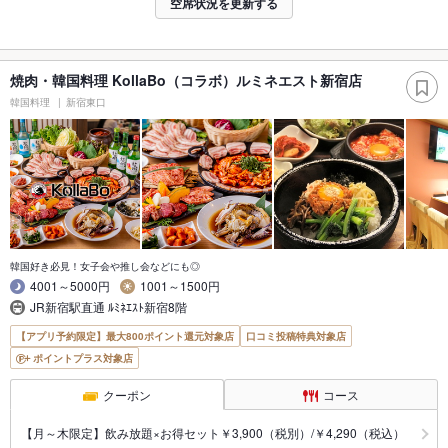
空席状況を更新する
焼肉・韓国料理 KollaBo（コラボ）ルミネエスト新宿店
韓国料理
新宿東口
韓国好き必見！女子会や推し会などにも◎
4001～5000円
1001～1500円
JR新宿駅直通 ﾙﾐﾈｴｽﾄ新宿8階
【アプリ予約限定】最大800ポイント還元対象店
口コミ投稿特典対象店
ポイントプラス対象店
クーポン
コース
【月～木限定】飲み放題×お得セット￥3,900（税別）/￥4,290（税込）