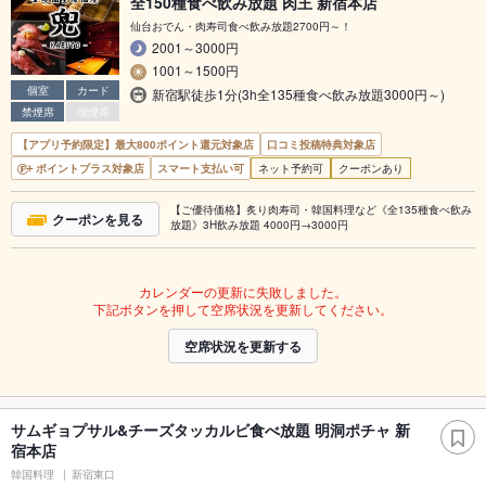
全150種食べ飲み放題 肉王 新宿本店
仙台おでん・肉寿司食べ飲み放題2700円～！
2001～3000円
1001～1500円
個室
カード
新宿駅徒歩1分(3h全135種食べ飲み放題3000円～)
禁煙席
喫煙席
【アプリ予約限定】最大800ポイント還元対象店
口コミ投稿特典対象店
ポイントプラス対象店
スマート支払い可
ネット予約可
クーポンあり
【ご優待価格】炙り肉寿司・韓国料理など《全135種食べ飲み
クーポンを見る
放題》3H飲み放題 4000円→3000円
カレンダーの更新に失敗しました。
下記ボタンを押して空席状況を更新してください。
空席状況を更新する
サムギョプサル&チーズタッカルビ食べ放題 明洞ポチャ 新
宿本店
韓国料理
新宿東口