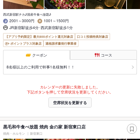
西武新宿駅チカ♪国産牛食べ放題♪
2001～3000円
1001～1500円
JR新宿駅徒歩4分･西武新宿駅徒歩1分
【アプリ予約限定】最大800ポイント還元対象店
口コミ投稿特典対象店
ポイントプラス対象店
適格請求書発行事業者
クーポン
コース
8名様以上のご利用で幹事1名様無料！！
カレンダーの更新に失敗しました。
下記ボタンを押して空席状況を更新してください。
空席状況を更新する
黒毛和牛食べ放題 焼肉 金の家 新宿東口店
焼肉・ホルモン
新宿東口