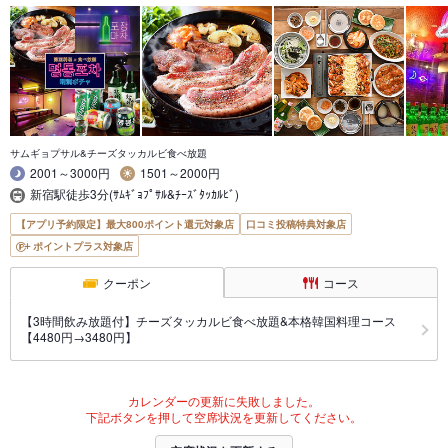
サムギョプサル&チーズタッカルビ食べ放題
2001～3000円
1501～2000円
新宿駅徒歩3分(ｻﾑｷﾞｮﾌﾟｻﾙ&ﾁｰｽﾞﾀｯｶﾙﾋﾞ)
【アプリ予約限定】最大800ポイント還元対象店
口コミ投稿特典対象店
ポイントプラス対象店
クーポン
コース
【3時間飲み放題付】チーズタッカルビ食べ放題&本格韓国料理コース
【4480円→3480円】
カレンダーの更新に失敗しました。
下記ボタンを押して空席状況を更新してください。