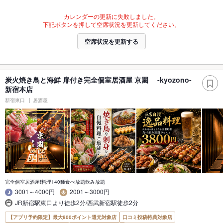
カレンダーの更新に失敗しました。
下記ボタンを押して空席状況を更新してください。
空席状況を更新する
炭火焼き鳥と海鮮 扉付き完全個室居酒屋 京園 -kyozono-
新宿本店
新宿東口
居酒屋
完全個室居酒屋!料理140種食べ放題飲み放題
3001～4000円
2001～3000円
JR新宿駅東口より徒歩2分/西武新宿駅徒歩2分
【アプリ予約限定】最大800ポイント還元対象店
口コミ投稿特典対象店