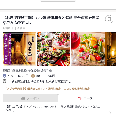
【お席で喫煙可能】もつ鍋 厳選和食と銘酒 完全個室居酒屋
なごみ 新宿西口店
新宿西口
居酒屋
新宿西口個室居酒屋☆歓送迎会☆忘新年会
4001～5000円
501～1000円
JR新宿駅西口より徒歩1分/西武新宿駅徒歩1分
【アプリ予約限定】最大800ポイント還元対象店
口コミ投稿特典対象店
クーポン
コース
【席のみ予約】ザ・プレミアム・モルツ付き２H飲み放題料理がアラカルトなんと
2480円