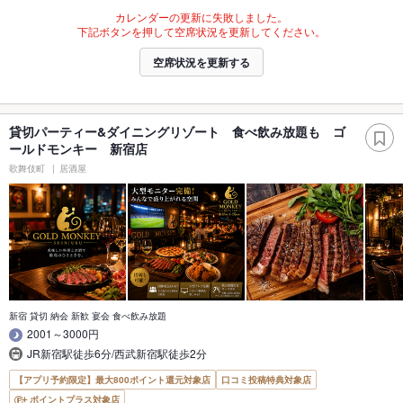
カレンダーの更新に失敗しました。
下記ボタンを押して空席状況を更新してください。
空席状況を更新する
貸切パーティー&ダイニングリゾート 食べ飲み放題も ゴ
ールドモンキー 新宿店
歌舞伎町
居酒屋
新宿 貸切 納会 新歓 宴会 食べ飲み放題
2001～3000円
JR新宿駅徒歩6分/西武新宿駅徒歩2分
【アプリ予約限定】最大800ポイント還元対象店
口コミ投稿特典対象店
ポイントプラス対象店