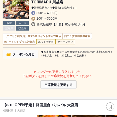
TORIMARU 川越店
◆幹事様特典あり◆最大5名様無料！！
3001～4000円
2001～3000円
個室
カード
西武新宿線【川越】駅から徒歩5分
禁煙席
喫煙席
【アプリ予約限定】最大800ポイント還元対象店
口コミ投稿特典対象店
ポイントプラス対象店
ネット予約可
クーポンあり
◆幹事様必見◆コース料金最大５名無料◎ 6名以上1名無料！
クーポンを見る
14名以上⇒2名！22名以上⇒3名無料！
カレンダーの更新に失敗しました。
下記ボタンを押して空席状況を更新してください。
空席状況を更新する
【8/10 OPEN予定】韓国屋台 パルパル 大宮店
韓国料理
大宮駅