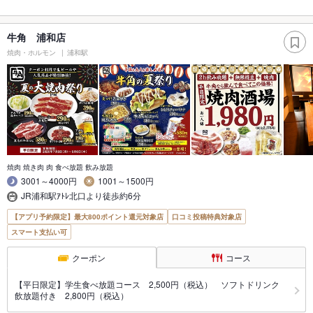
牛角 浦和店
焼肉・ホルモン
浦和駅
焼肉 焼き肉 肉 食べ放題 飲み放題
3001～4000円
1001～1500円
JR浦和駅ｱﾄﾚ北口より徒歩約6分
【アプリ予約限定】最大800ポイント還元対象店
口コミ投稿特典対象店
スマート支払い可
クーポン
コース
【平日限定】学生食べ放題コース 2,500円（税込） ソフトドリンク
飲放題付き 2,800円（税込）