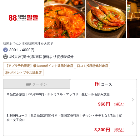
韓国おでんと本格韓国料理を大宮で
3001～4000円
JR大宮(埼玉)駅東口(南)より徒歩約2分
【アプリ予約限定】最大800ポイント還元対象店
口コミ投稿特典対象店
ポイントプラス対象店
クーポン
コース
単品飲み放題｜60分968円・チャミスル・マッコリ・生ビールも飲み放題
968円
（税込）
3,300円コース｜飲み放題2時間付き・韓国定番料理！チキン・チヂミなど7品｜宴
会・女子会に
3,300円
（税込）