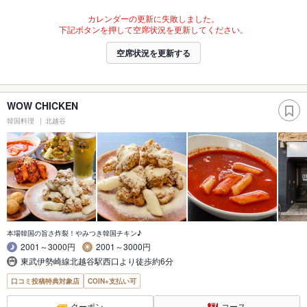
カレンダーの更新に失敗しました。
下記ボタンを押して空席状況を更新してください。
空席状況を更新する
WOW CHICKEN
韓国料理
北越谷
本場韓国の旨さ炸裂！やみつき韓国チキン♪
2001～3000円
2001～3000円
東武伊勢崎線北越谷駅西口より徒歩約6分
口コミ投稿特典対象店
COIN+支払い可
クーポン
コース