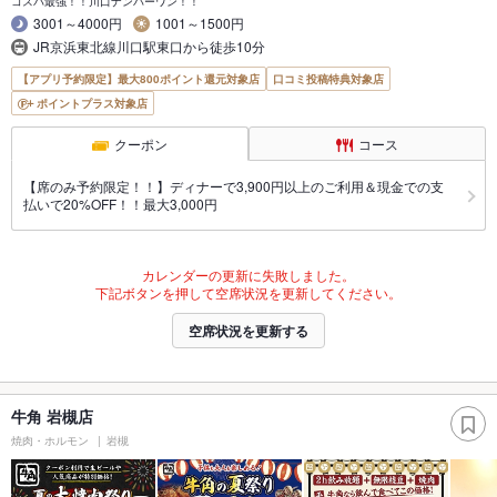
コスパ最強！！川口ナンバーワン！！
3001～4000円
1001～1500円
JR京浜東北線川口駅東口から徒歩10分
【アプリ予約限定】最大800ポイント還元対象店
口コミ投稿特典対象店
ポイントプラス対象店
クーポン
コース
【席のみ予約限定！！】ディナーで3,900円以上のご利用＆現金での支
払いで20%OFF！！最大3,000円
カレンダーの更新に失敗しました。
下記ボタンを押して空席状況を更新してください。
空席状況を更新する
牛角 岩槻店
焼肉・ホルモン
岩槻