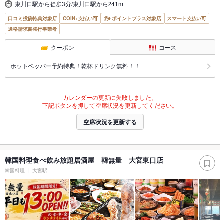
東川口駅から徒歩3分/東川口駅から241m
口コミ投稿特典対象店
COIN+支払い可
ポイントプラス対象店
スマート支払い可
適格請求書発行事業者
クーポン
コース
ホットペッパー予約特典！乾杯ドリンク無料！！
カレンダーの更新に失敗しました。
下記ボタンを押して空席状況を更新してください。
空席状況を更新する
韓国料理食べ飲み放題居酒屋 韓無量 大宮東口店
韓国料理
大宮駅