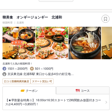
韓美食 オンギージョンギー 北浦和
韓国料理
北浦和
北浦和で人気の韓国料理！
1501～2000円
501～1000円
京浜東北線 北浦和駅 東口から徒歩4分の好立地…
口コミ投稿特典対象店
スマート支払い可
クーポン
コース
【★早割宴会特典☆】 16:00or16:30スタートで2時間飲み放題付きコー
スが4,400円⇒3,850円！