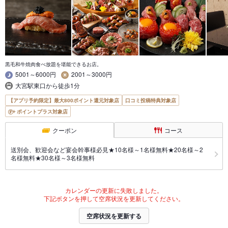
黒毛和牛焼肉食べ放題を堪能できるお店。
5001～6000円
2001～3000円
大宮駅東口から徒歩1分
【アプリ予約限定】最大800ポイント還元対象店
口コミ投稿特典対象店
ポイントプラス対象店
クーポン
コース
送別会、歓迎会など宴会幹事様必見★10名様～1名様無料★20名様～2
名様無料★30名様～3名様無料
カレンダーの更新に失敗しました。
下記ボタンを押して空席状況を更新してください。
空席状況を更新する