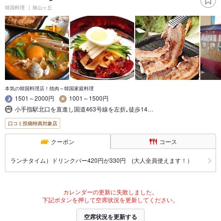
韓国料理
狭山ヶ丘
本気の韓国料理店！焼肉～韓国家庭料理
1501～2000円
1001～1500円
小手指駅北口を直進し国道463号線を左折｡徒歩14…
口コミ投稿特典対象店
クーポン
コース
ランチタイム）ドリンクバー420円が330円 (大人全員使えます！）
カレンダーの更新に失敗しました。
下記ボタンを押して空席状況を更新してください。
空席状況を更新する