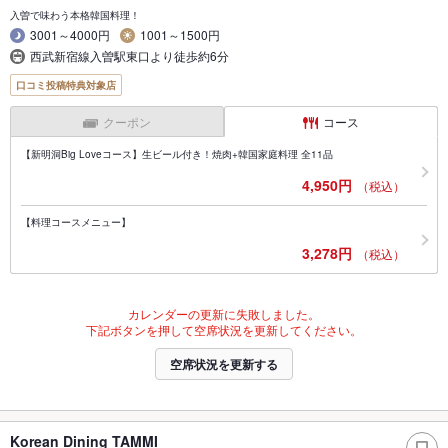
入曽で味わう本格韓国料理！
3001～4000円
1001～1500円
西武新宿線入曽駅東口より徒歩約6分
口コミ投稿特典対象店
クーポン
コース
【新明洞Big Loveコース】生ビール付き！焼肉+韓国家庭料理 全11品
4,950円
（税込）
【料理コースメニュー】
3,278円
（税込）
カレンダーの更新に失敗しました。
下記ボタンを押して空席状況を更新してください。
空席状況を更新する
Korean Dining TAMMI