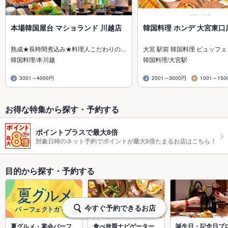
本場韓国屋台 マショランド 川越店
韓国料理 ホンデ 大宮東口
熟成★長時間煮込み★料理人こだわりの…
大宮 駅前 韓国料理 ビュッフェ
韓国料理/本川越
韓国料理/大宮駅
3001～4000円
2001～3000円
1001～150
お得な特集から探す・予約する
ポイントプラスで最大8倍
対象日時のネット予約でポイントが最大8倍たまるお店はこちら！
目的から探す・予約する
今すぐ予約できるお店
夏グルメ・宴会パーフ
食べ放題ナビゲーター
誕生日・記念日プ