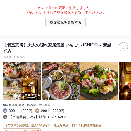
カレンダーの更新に失敗しました。
下記ボタンを押して空席状況を更新してください。
空席状況を更新する
【個室完備】大人の隠れ家居酒屋 いちご ～ICHIGO～ 新越
谷店
居酒屋
南越谷
個室居酒屋 宴会 飲み会 飲み放題
3001～4000円
2001～3000円
【南越谷徒歩2分】駅前ｺｱｰｽﾞﾋﾞﾙ2F♪
【アプリ予約限定】最大800ポイント還元対象店
口コミ投稿特典対象店