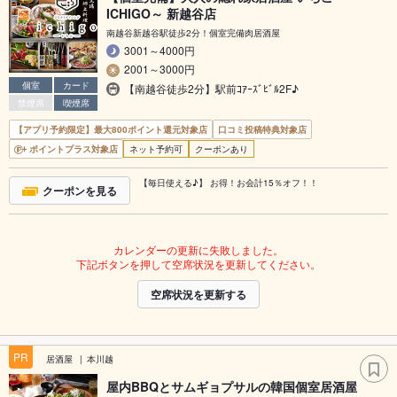
ICHIGO～ 新越谷店
南越谷新越谷駅徒歩2分！個室完備肉居酒屋
3001～4000円
2001～3000円
個室
カード
【南越谷徒歩2分】駅前ｺｱｰｽﾞﾋﾞﾙ2F♪
禁煙席
喫煙席
【アプリ予約限定】最大800ポイント還元対象店
口コミ投稿特典対象店
ポイントプラス対象店
ネット予約可
クーポンあり
【毎日使える♪】 お得！お会計15％オフ！！
クーポンを見る
カレンダーの更新に失敗しました。
下記ボタンを押して空席状況を更新してください。
空席状況を更新する
PR
居酒屋
本川越
屋内BBQとサムギョプサルの韓国個室居酒屋