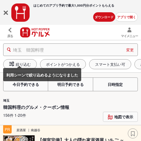
はじめてのアプリ予約で最大
1,000円分ポイントもらえる
ダウンロード
アプリで開く
戻る
マイメニュー
埼玉 韓国料理
変更
絞り込む
ポイントがつかえる
スマート支払い可
今日予約できる
明日予約できる
日時指定
埼玉
韓国料理のグルメ・クーポン情報
156件 1-20件
地図で表示
PR
居酒屋
南越谷
【個室完備】大人の隠れ家居酒屋 いちご ～