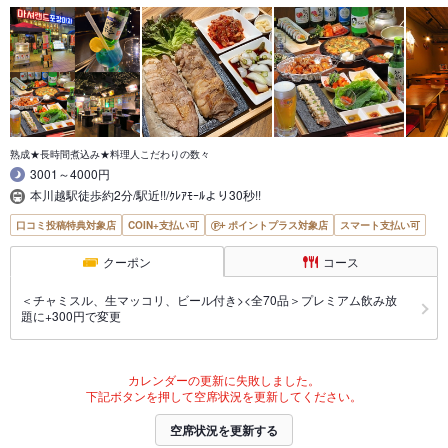
熟成★長時間煮込み★料理人こだわりの数々
3001～4000円
本川越駅徒歩約2分/駅近!!/ｸﾚｱﾓｰﾙより30秒!!
口コミ投稿特典対象店
COIN+支払い可
ポイントプラス対象店
スマート支払い可
クーポン
コース
＜チャミスル、生マッコリ、ビール付き><全70品＞プレミアム飲み放
題に+300円で変更
カレンダーの更新に失敗しました。
下記ボタンを押して空席状況を更新してください。
空席状況を更新する