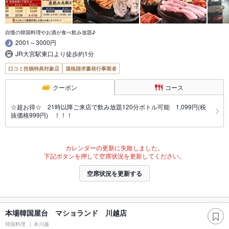
自慢の韓国料理やお酒が食べ飲み放題♪
2001～3000円
JR大宮駅東口より徒歩約1分
口コミ投稿特典対象店
適格請求書発行事業者
クーポン
コース
☆超お得☆ 21時以降ご来店で飲み放題120分ボトル可能 1,099円(税
抜価格999円) ！！！
カレンダーの更新に失敗しました。
下記ボタンを押して空席状況を更新してください。
空席状況を更新する
本場韓国屋台 マショランド 川越店
韓国料理
本川越