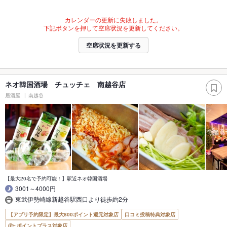
カレンダーの更新に失敗しました。
下記ボタンを押して空席状況を更新してください。
空席状況を更新する
ネオ韓国酒場 チュッチェ 南越谷店
居酒屋
南越谷
【最大20名で予約可能！】駅近ネオ韓国酒場
3001～4000円
東武伊勢崎線新越谷駅西口より徒歩約2分
【アプリ予約限定】最大800ポイント還元対象店
口コミ投稿特典対象店
ポイントプラス対象店