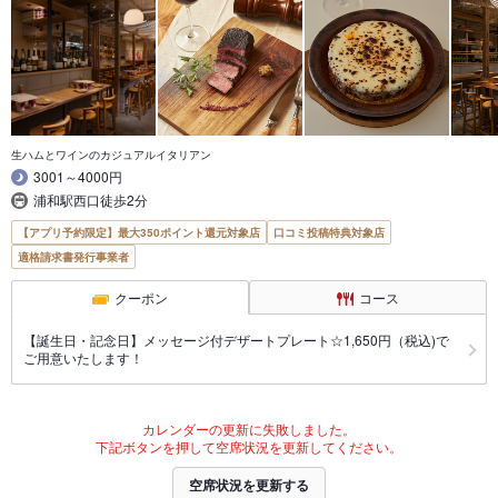
生ハムとワインのカジュアルイタリアン
3001～4000円
浦和駅西口徒歩2分
【アプリ予約限定】最大350ポイント還元対象店
口コミ投稿特典対象店
適格請求書発行事業者
クーポン
コース
【誕生日・記念日】メッセージ付デザートプレート☆1,650円（税込)で
ご用意いたします！
カレンダーの更新に失敗しました。
下記ボタンを押して空席状況を更新してください。
空席状況を更新する