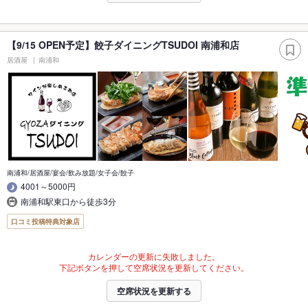
【9/15 OPEN予定】餃子ダイニングTSUDOI 南浦和店
居酒屋
南浦和
南浦和/居酒屋/宴会/飲み放題/女子会/餃子
4001～5000円
南浦和駅東口から徒歩3分
口コミ投稿特典対象店
カレンダーの更新に失敗しました。
下記ボタンを押して空席状況を更新してください。
空席状況を更新する