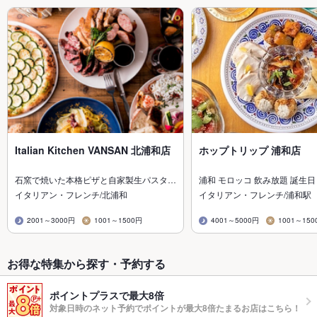
Italian Kitchen VANSAN 北浦和店
ホップトリップ 浦和店
石窯で焼いた本格ピザと自家製生パスタ…
浦和 モロッコ 飲み放題 誕生日
イタリアン・フレンチ/北浦和
イタリアン・フレンチ/浦和駅
2001～3000円
1001～1500円
4001～5000円
1001～150
お得な特集から探す・予約する
ポイントプラスで最大8倍
対象日時のネット予約でポイントが最大8倍たまるお店はこちら！