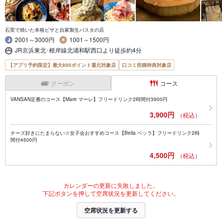
石窯で焼いた本格ピザと自家製生パスタの店
2001～3000円
1001～1500円
JR京浜東北･根岸線北浦和駅西口より徒歩約4分
【アプリ予約限定】最大800ポイント還元対象店
口コミ投稿特典対象店
クーポン
コース
VANSAN定番のコース【Mare マーレ】フリードリンク2時間付3900円
3,900円
（税込）
チーズ好きにたまらない☆女子会おすすめコース【Bella ベッラ】フリードリンク2時
間付4500円
4,500円
（税込）
カレンダーの更新に失敗しました。
下記ボタンを押して空席状況を更新してください。
空席状況を更新する