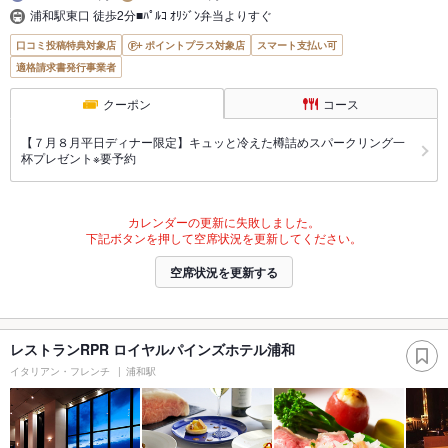
浦和駅東口 徒歩2分■ﾊﾟﾙｺ ｵﾘｼﾞﾝ弁当よりすぐ
口コミ投稿特典対象店
ポイントプラス対象店
スマート支払い可
適格請求書発行事業者
クーポン
コース
【７月８月平日ディナー限定】キュッと冷えた樽詰めスパークリング一
杯プレゼント※要予約
カレンダーの更新に失敗しました。
下記ボタンを押して空席状況を更新してください。
空席状況を更新する
レストランRPR ロイヤルパインズホテル浦和
イタリアン・フレンチ
浦和駅