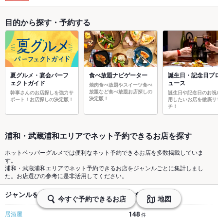
目的から探す・予約する
夏グルメ・宴会パーフ
食べ放題ナビゲーター
誕生日・記念日プ
ェクトガイド
ュース
焼肉食べ放題やスイーツ食べ
放題など食べ放題お店探しの
幹事さんのお店探しを強力サ
誕生日や記念日のお祝
決定版！
ポート！お店探しの決定版！
用したいお店を徹底リ
チ！
浦和・武蔵浦和エリアでネット予約できるお店を探す
ホットペッパーグルメでは便利なネット予約できるお店を多数掲載していま
す。
浦和・武蔵浦和エリアでネット予約できるお店をジャンルごとに集計しまし
た。お店選びの参考に是非活用してください。
ジャンルを変更してネット予約できるお店を探す
今すぐ予約できるお店
地図
148
居酒屋
件