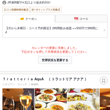
JR浦和駅ｱﾄﾚ北口より徒歩約3分!
口コミ投稿特典対象店
ポイントプラス対象店
クーポン
コース
【月から木曜日・コース予約限定】2時間飲み放題→+500円で3時間に
♪
カレンダーの更新に失敗しました。
下記ボタンを押して空席状況を更新してください。
空席状況を更新する
Ｔｒａｔｔｏｒｉａ AquA （ トラットリア アクア ）
イタリアン・フレンチ
南浦和