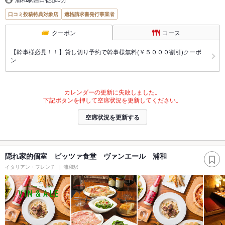
口コミ投稿特典対象店
適格請求書発行事業者
クーポン
コース
【幹事様必見！！】貸し切り予約で幹事様無料(￥５０００割引)クーポ
ン
カレンダーの更新に失敗しました。
下記ボタンを押して空席状況を更新してください。
空席状況を更新する
隠れ家的個室 ピッツァ食堂 ヴァンエール 浦和
イタリアン・フレンチ
浦和駅