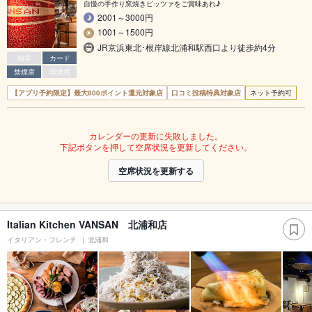
自慢の手作り窯焼きピッツァをご賞味あれ♪
2001～3000円
1001～1500円
JR京浜東北･根岸線北浦和駅西口より徒歩約4分
個室
カード
禁煙席
喫煙席
【アプリ予約限定】最大800ポイント還元対象店
口コミ投稿特典対象店
ネット予約可
カレンダーの更新に失敗しました。
下記ボタンを押して空席状況を更新してください。
空席状況を更新する
Italian Kitchen VANSAN 北浦和店
イタリアン・フレンチ
北浦和