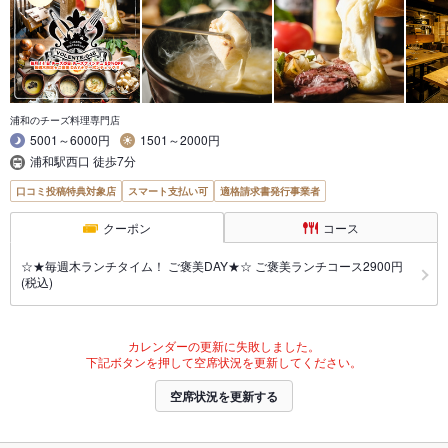
浦和のチーズ料理専門店
5001～6000円
1501～2000円
浦和駅西口 徒歩7分
口コミ投稿特典対象店
スマート支払い可
適格請求書発行事業者
クーポン
コース
☆★毎週木ランチタイム！ ご褒美DAY★☆ ご褒美ランチコース2900円
(税込)
カレンダーの更新に失敗しました。
下記ボタンを押して空席状況を更新してください。
空席状況を更新する