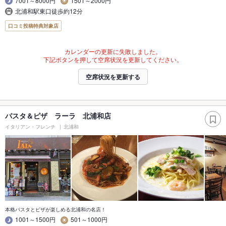
7001～8000円
1501～2000円
北浦和駅東口徒歩約12分
口コミ投稿特典対象店
カレンダーの更新に失敗しました。
下記ボタンを押して空席状況を更新してください。
空席状況を更新する
パスタ＆ピザ ラーラ 北浦和店
イタリアン・フレンチ
北浦和
本格パスタとピザが楽しめる北浦和の名店！
1001～1500円
501～1000円