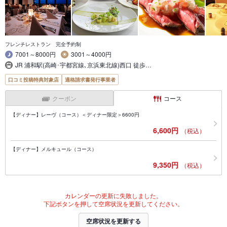
フレンチレストラン 完全予約制
7001～8000円
3001～4000円
JR 浦和駅(高崎･宇都宮線､京浜東北線)西口 徒歩…
口コミ投稿特典対象店
適格請求書発行事業者
クーポン
コース
【ディナー】レーヴ（コース）＜ディナー限定＞6600円
6,600円
（税込）
【ディナー】メルキュール（コース）
9,350円
（税込）
カレンダーの更新に失敗しました。
下記ボタンを押して空席状況を更新してください。
空席状況を更新する