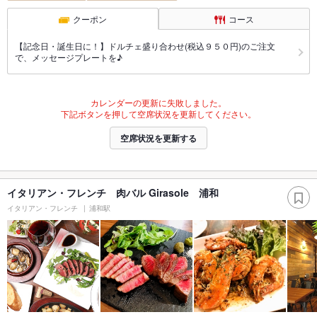
クーポン
コース
【記念日・誕生日に！】ドルチェ盛り合わせ(税込９５０円)のご注文
で、メッセージプレートを♪
カレンダーの更新に失敗しました。
下記ボタンを押して空席状況を更新してください。
空席状況を更新する
イタリアン・フレンチ 肉バル Girasole 浦和
イタリアン・フレンチ
浦和駅