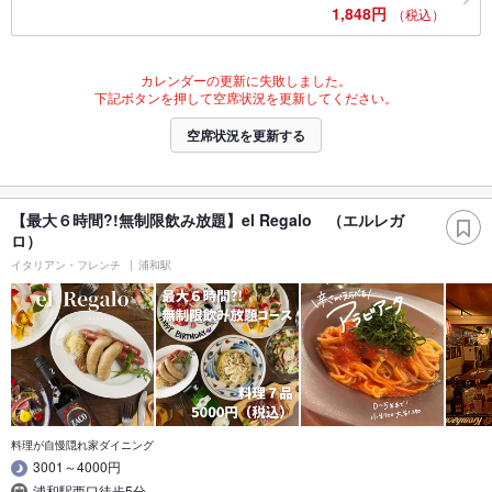
1,848円
（税込）
カレンダーの更新に失敗しました。
下記ボタンを押して空席状況を更新してください。
空席状況を更新する
【最大６時間?!無制限飲み放題】el Regalo （エルレガ
ロ）
イタリアン・フレンチ
浦和駅
料理が自慢隠れ家ダイニング
3001～4000円
浦和駅西口徒歩5分