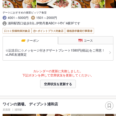
デートにおすすめの個室ピッツア食堂
4001～5000円
1501～2000円
浦和駅西口徒歩3分｡伊勢丹裏ABCﾏｰﾄのﾋﾞﾙ横3Fです
口コミ投稿特典対象店
ポイントプラス対象店
適格請求書発行事業者
クーポン
コース
☆記念日に☆メッセージ付きデザートプレート1580円(税込)をご用意！
※LINE友達限定
カレンダーの更新に失敗しました。
下記ボタンを押して空席状況を更新してください。
空席状況を更新する
ワインの酒場。 ディプント浦和店
居酒屋
浦和駅