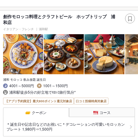
創作モロッコ料理とクラフトビール ホップトリップ 浦
和店
イタリアン・フレンチ
浦和駅
浦和 モロッコ 飲み放題 誕生日
4001～5000円
1001～1500円
浦和駅徒歩5分の好立地でﾓﾛｯｺ旅行気分*
【アプリ予約限定】最大800ポイント還元対象店
口コミ投稿特典対象店
クーポン
コース
＊誕生日や記念日などのお祝いに＊デコレーションの可愛いモロッカン
プレート 1,980円⇒1,500円