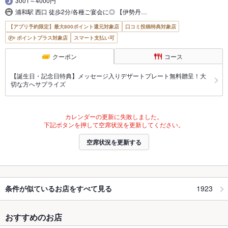
3001～4000円
浦和駅 西口 徒歩2分/各種ご宴会に◎ 【伊勢丹…
【アプリ予約限定】最大800ポイント還元対象店
口コミ投稿特典対象店
ポイントプラス対象店
スマート支払い可
クーポン
コース
【誕生日・記念日特典】メッセージ入りデザートプレート無料贈呈！大
切な方へサプライズ
カレンダーの更新に失敗しました。
下記ボタンを押して空席状況を更新してください。
空席状況を更新する
1923
条件が似ているお店をすべて見る
おすすめのお店