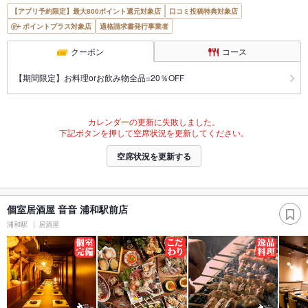
【アプリ予約限定】最大800ポイント還元対象店
口コミ投稿特典対象店
ポイントプラス対象店
適格請求書発行事業者
クーポン
コース
【期間限定】お料理orお飲み物全品=20％OFF
カレンダーの更新に失敗しました。
下記ボタンを押して空席状況を更新してください。
空席状況を更新する
個室居酒屋 音音 浦和駅前店
浦和駅
居酒屋