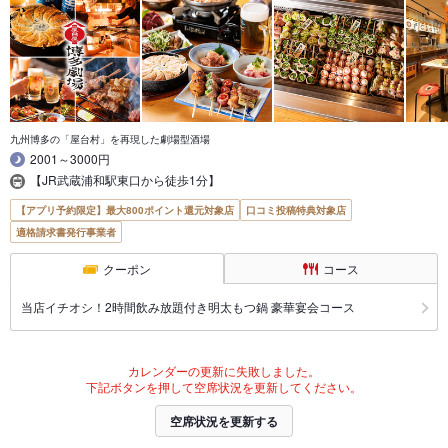
九州博多の「屋台村」を再現した劇場型酒場
2001～3000円
【JR武蔵浦和駅東口から徒歩1分】
【アプリ予約限定】最大800ポイント還元対象店
口コミ投稿特典対象店
適格請求書発行事業者
クーポン
コース
当店イチオシ！2時間飲み放題付き明太もつ鍋 豪華宴会コース
カレンダーの更新に失敗しました。
下記ボタンを押して空席状況を更新してください。
空席状況を更新する