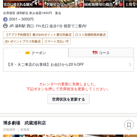
全席個室 浦和駅近 飲み放題1650円 宴会
2001～3000円
JR 浦和駅 西口･ｱﾄﾚ北口 徒歩1分 個室でご案内!
【アプリ予約限定】最大800ポイント還元対象店
口コミ投稿特典対象店
ポイントプラス対象店
スマート支払い可
クーポン
コース
【月・火ご来店のお客様】お会計から20％OFF
カレンダーの更新に失敗しました。
下記ボタンを押して空席状況を更新してください。
空席状況を更新する
博多劇場 武蔵浦和店
武蔵浦和
居酒屋