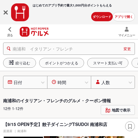
はじめてのアプリ予約で最大
1,000円分ポイントもらえる
ダウンロード
アプリで開く
戻る
マイメニュー
南浦和 イタリアン・フレンチ
変更
絞り込む
ポイントがつかえる
スマート支払い可
日付
時間
人数
南浦和のイタリアン・フレンチのグルメ・クーポン情報
12件 1-12件
地図で表示
【9/15 OPEN予定】餃子ダイニングTSUDOI 南浦和店
居酒屋
南浦和