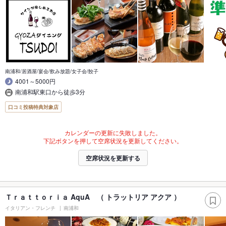
南浦和/居酒屋/宴会/飲み放題/女子会/餃子
4001～5000円
南浦和駅東口から徒歩3分
口コミ投稿特典対象店
カレンダーの更新に失敗しました。
下記ボタンを押して空席状況を更新してください。
空席状況を更新する
Ｔｒａｔｔｏｒｉａ AquA （ トラットリア アクア ）
イタリアン・フレンチ
南浦和