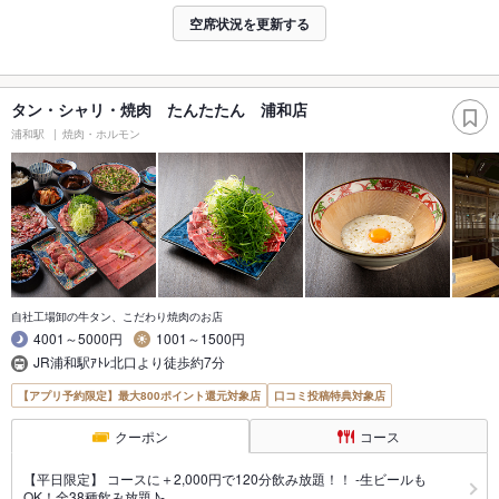
空席状況を更新する
タン・シャリ・焼肉 たんたたん 浦和店
浦和駅
焼肉・ホルモン
自社工場卸の牛タン、こだわり焼肉のお店
4001～5000円
1001～1500円
JR浦和駅ｱﾄﾚ北口より徒歩約7分
【アプリ予約限定】最大800ポイント還元対象店
口コミ投稿特典対象店
クーポン
コース
【平日限定】 コースに＋2,000円で120分飲み放題！！ -生ビールも
OK！全38種飲み放題♪-