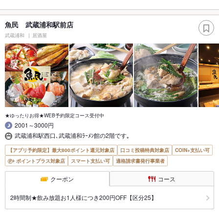
魚民 武蔵浦和駅前店
武蔵浦和
居酒屋
★ゆったりお得★WEB予約限定コース受付中
2001～3000円
武蔵浦和駅西口､武蔵浦和ﾗｰﾒﾝ館の2階です｡
【アプリ予約限定】最大800ポイント還元対象店
口コミ投稿特典対象店
COIN+支払い可
ポイントプラス対象店
スマート支払い可
適格請求書発行事業者
クーポン
コース
2時間制★飲み放題お1人様につき200円OFF【区分25】