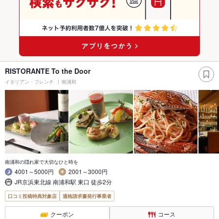
RISTORANTE To the Door
イタリアン・フレンチ
南浦和
南浦和の隠れ家で大切なひと時を
4001～5000円
2001～3000円
JR京浜東北線 南浦和駅 東口 徒歩2分
口コミ投稿特典対象店
適格請求書発行事業者
クーポン
コース