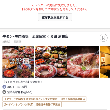
カレンダーの更新に失敗しました。
下記ボタンを押して空席状況を更新してください。
空席状況を更新する
牛タン×馬肉酒場 全席個室 うま囲 浦和店
浦和駅
居酒屋
【うま囲 牛タン専門店】全席個室！
3001～4000円
浦和駅西口徒歩5分
【アプリ予約限定】最大800ポイント還元対象店
口コミ投稿特典対象店
ポイントプラス対象店
適格請求書発行事業者