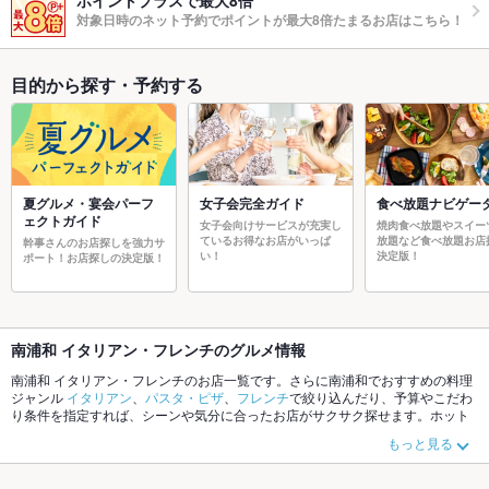
ポイントプラスで最大8倍
対象日時のネット予約でポイントが最大8倍たまるお店はこちら！
目的から探す・予約する
夏グルメ・宴会パーフ
女子会完全ガイド
食べ放題ナビゲー
ェクトガイド
女子会向けサービスが充実し
焼肉食べ放題やスイー
ているお得なお店がいっぱ
放題など食べ放題お店
幹事さんのお店探しを強力サ
い！
決定版！
ポート！お店探しの決定版！
南浦和 イタリアン・フレンチのグルメ情報
南浦和 イタリアン・フレンチのお店一覧です。さらに南浦和でおすすめの料理
ジャンル
イタリアン
、
パスタ・ピザ
、
フレンチ
で絞り込んだり、予算やこだわ
り条件を指定すれば、シーンや気分に合ったお店がサクサク探せます。ホット
ペッパーグルメなら、お得なクーポンはもちろん、こだわりメニュー
リゾッ
もっと見る
ト
、
ピザ
、
パスタ
や季節のおすすめ料理など、お店の最新情報をご紹介してい
るので安心！24時間使える簡単便利なネット予約が使えるお店も拡大中です。
友達どうしの飲み会にも、会社の宴会にも、デートやパーティーにもお得に便