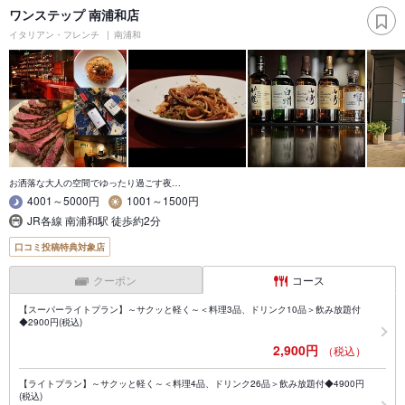
ワンステップ 南浦和店
イタリアン・フレンチ
南浦和
お洒落な大人の空間でゆったり過ごす夜…
4001～5000円
1001～1500円
JR各線 南浦和駅 徒歩約2分
口コミ投稿特典対象店
クーポン
コース
【スーパーライトプラン】～サクッと軽く～＜料理3品、ドリンク10品＞飲み放題付
◆2900円(税込)
2,900円
（税込）
【ライトプラン】～サクッと軽く～＜料理4品、ドリンク26品＞飲み放題付◆4900円
(税込)