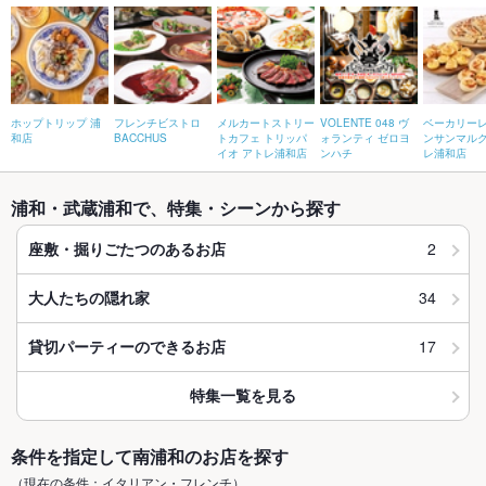
ホップトリップ 浦
フレンチビストロ
メルカートストリー
VOLENTE 048 ヴ
ベーカリー
和店
BACCHUS
トカフェ トリッパ
ォランティ ゼロヨ
ンサンマルク
イオ アトレ浦和店
ンハチ
レ浦和店
浦和・武蔵浦和で、特集・シーンから探す
2
座敷・掘りごたつのあるお店
34
大人たちの隠れ家
17
貸切パーティーのできるお店
特集一覧を見る
条件を指定して南浦和のお店を探す
（現在の条件：イタリアン・フレンチ）