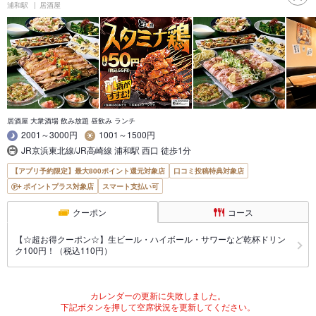
浦和駅
居酒屋
居酒屋 大衆酒場 飲み放題 昼飲み ランチ
2001～3000円
1001～1500円
JR京浜東北線/JR高崎線 浦和駅 西口 徒歩1分
【アプリ予約限定】最大800ポイント還元対象店
口コミ投稿特典対象店
ポイントプラス対象店
スマート支払い可
クーポン
コース
【☆超お得クーポン☆】生ビール・ハイボール・サワーなど乾杯ドリン
ク100円！（税込110円）
カレンダーの更新に失敗しました。
下記ボタンを押して空席状況を更新してください。