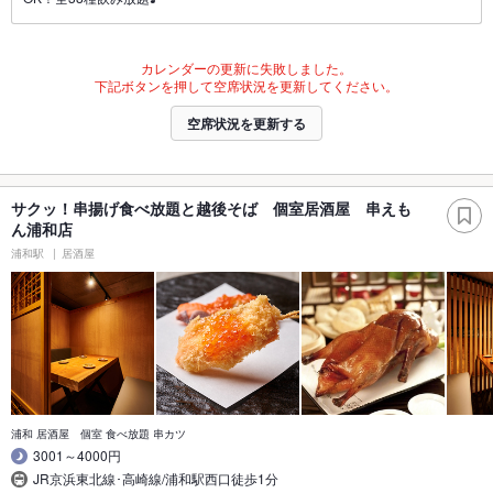
カレンダーの更新に失敗しました。
下記ボタンを押して空席状況を更新してください。
空席状況を更新する
サクッ！串揚げ食べ放題と越後そば 個室居酒屋 串えも
ん浦和店
浦和駅
居酒屋
浦和 居酒屋 個室 食べ放題 串カツ
3001～4000円
JR京浜東北線･高崎線/浦和駅西口徒歩1分