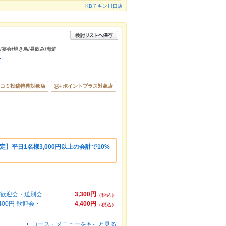
KBチキン川口店
/宴会/焼き鳥/昼飲み/海鮮
店
コミ投稿特典対象店
ポイントプラス対象店
】平日1名様3,000円以上の会計で10%
円 歓迎会・送別会
3,300円
（税込）
00円 歓迎会・
4,400円
（税込）
コース・メニューをもっと見る