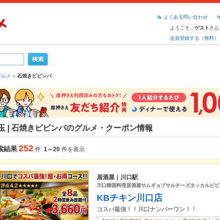
よくある問い合わせ
ようこそ、
さん
ゲスト
会員登録する（無料）
グルメ
石焼きビビンバ
玉 | 石焼きビビンバのグルメ・クーポン情報
252
索結果
件
1～20
件を表示
居酒屋｜川口駅
川口韓国料理居酒屋サムギョプサルチーズタッカルビビ
KBチキン川口店
コスパ最強！！川口ナンバーワン！！