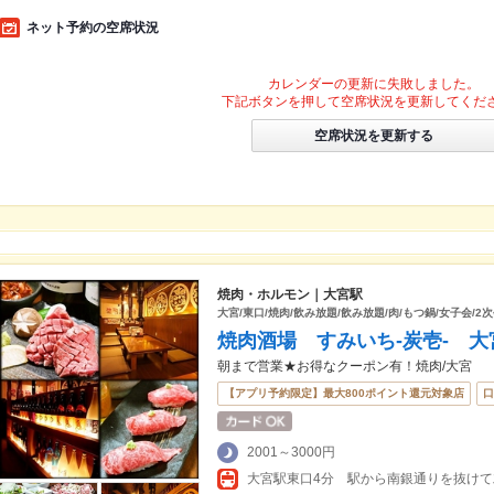
ネット予約の空席状況
カレンダーの更新に失敗しました。
下記ボタンを押して空席状況を更新してくだ
空席状況を更新する
焼肉・ホルモン｜大宮駅
大宮/東口/焼肉/飲み放題/飲み放題/肉/もつ鍋/女子会/2次
焼肉酒場 すみいち-炭壱- 大
朝まで営業★お得なクーポン有！焼肉/大宮
【アプリ予約限定】最大800ポイント還元対象店
口
2001～3000円