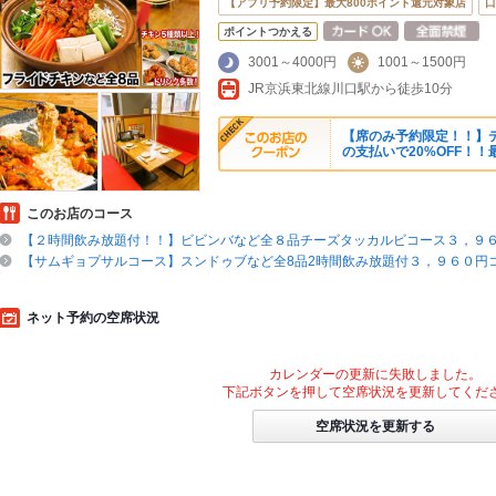
【アプリ予約限定】最大800ポイント還元対象店
口
ポイントつかえる
3001～4000円
1001～1500円
JR京浜東北線川口駅から徒歩10分
【席のみ予約限定！！】デ
の支払いで20%OFF！！最
このお店のコース
【２時間飲み放題付！！】ビビンバなど全８品チーズタッカルビコース３，９
【サムギョプサルコース】スンドゥブなど全8品2時間飲み放題付３，９６０円
ネット予約の空席状況
カレンダーの更新に失敗しました。
下記ボタンを押して空席状況を更新してくだ
空席状況を更新する