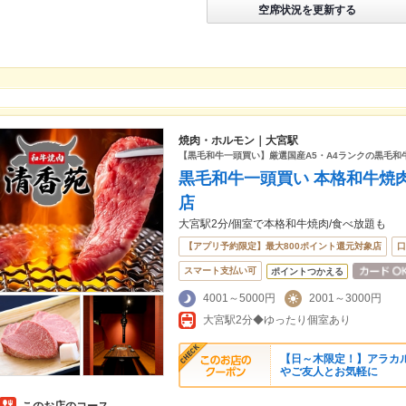
空席状況を更新する
焼肉・ホルモン｜大宮駅
【黒毛和牛一頭買い】厳選国産A5・A4ランクの黒毛和
黒毛和牛一頭買い 本格和牛焼肉
店
大宮駅2分/個室で本格和牛焼肉/食べ放題も
【アプリ予約限定】最大800ポイント還元対象店
口
スマート支払い可
ポイントつかえる
4001～5000円
2001～3000円
大宮駅2分◆ゆったり個室あり
【日～木限定！】アラカル
やご友人とお気軽に