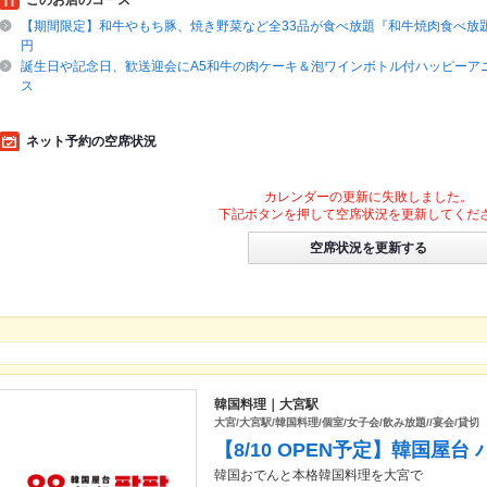
このお店のコース
【期間限定】和牛やもち豚、焼き野菜など全33品が食べ放題『和牛焼肉食べ放題コ
円
誕生日や記念日、歓送迎会にA5和牛の肉ケーキ＆泡ワインボトル付ハッピーア
ス
ネット予約の空席状況
カレンダーの更新に失敗しました。
下記ボタンを押して空席状況を更新してくだ
空席状況を更新する
韓国料理｜大宮駅
大宮/大宮駅/韓国料理/個室/女子会/飲み放題//宴会/貸切
【8/10 OPEN予定】韓国屋台
韓国おでんと本格韓国料理を大宮で