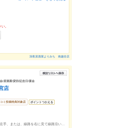
さい。
深夜居酒屋よりみち 南越谷店
会/居酒屋/貸切/記念日/宴会
宮店
コミ投稿特典対象店
ポイントつかえる
大宮駅東口4分 駅から南銀通りを抜けて左手、または、線路を右に見て線路沿いを真っ直ぐ進み突当りを左に曲がってスグ