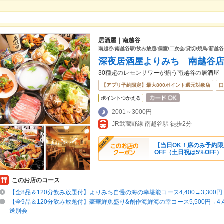
居酒屋｜南越谷
南越谷/南越谷駅/飲み放題/個室/二次会/貸切/焼鳥/新越谷
深夜居酒屋よりみち 南越谷
30種超のレモンサワーが揃う南越谷の居酒屋
【アプリ予約限定】最大800ポイント還元対象店
口
ポイントつかえる
2001～3000円
JR武蔵野線 南越谷駅 徒歩2分
【当日OK！席のみ予約限定
OFF（土日祝は5%OFF）
このお店のコース
【全8品＆120分飲み放題付】よりみち自慢の海の幸堪能コース4,400→3,300
【全9品＆120分飲み放題付】豪華鮮魚盛り&創作海鮮海の幸コース5,500円→4,4
送別会