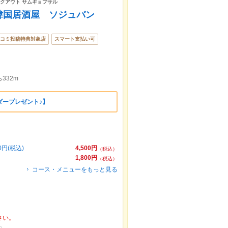
テイクアウト サムギョプサル
 韓国居酒屋 ソジュバン
コミ投稿特典対象店
スマート支払い可
332m
ダープレゼント♪】
円(税込)
4,500円
（税込）
1,800円
（税込）
コース・メニューをもっと見る
さい。