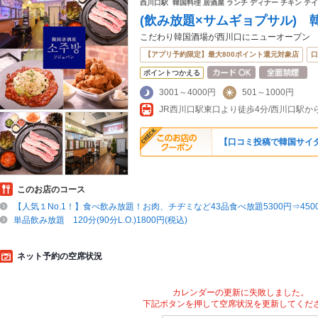
西川口駅 韓国料理 居酒屋 ランチ ディナー チキン 
(飲み放題×サムギョプサル)
こだわり韓国酒場が西川口にニューオープン
【アプリ予約限定】最大800ポイント還元対象店
口
ポイントつかえる
3001～4000円
501～1000円
JR西川口駅東口より徒歩4分/西川口駅から
【口コミ投稿で韓国サイ
このお店のコース
【人気１No.1！】食べ飲み放題！お肉、チヂミなど43品食べ放題5300円⇒4500
単品飲み放題 120分(90分L.O.)1800円(税込)
ネット予約の空席状況
カレンダーの更新に失敗しました。
下記ボタンを押して空席状況を更新してくだ