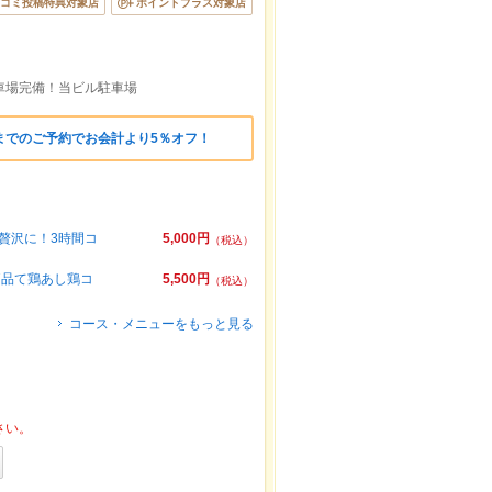
コミ投稿特典対象店
ポイントプラス対象店
駐車場完備！当ビル駐車場
までのご予約でお会計より5％オフ！
贅沢に！3時間コ
5,000円
（税込）
7品て鶏あし鶏コ
5,500円
（税込）
コース・メニューをもっと見る
さい。