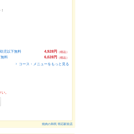
分！
★幼児以下無料
4,928円
（税込）
下無料
6,028円
（税込）
コース・メニューをもっと見る
さい。
焼肉の和民 明石駅前店