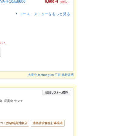
全10品6600
6,600円
（税込）
コース・メニューをもっと見る
さい。
大長今 techangum 三宮 北野坂店
会 昼宴会 ランチ
コミ投稿特典対象店
適格請求書発行事業者