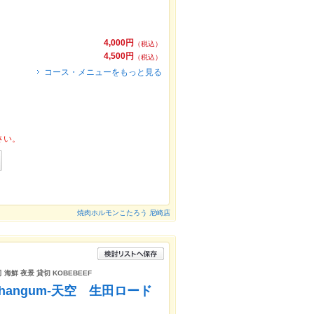
4,000円
（税込）
4,500円
（税込）
コース・メニューをもっと見る
さい。
焼肉ホルモンこたろう 尼崎店
海鮮 夜景 貸切 KOBEBEEF
hangum-天空 生田ロード