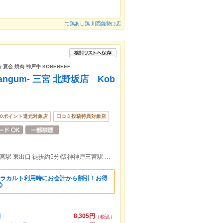
て鶏あし鶏 川西能勢口店
宴会 焼肉 神戸牛 KOBEBEEF
ngum- 三宮 北野坂店 Kob
00ポイント還元対象店
口コミ投稿特典対象店
JR三ノ宮駅 中央口 徒歩約6分/阪急神戸三宮駅 東出口 徒歩約5分/阪神神戸三宮駅 西出口 徒歩約7分
アラカルト利用時にお会計から割引！お得
◎
円
8,305円
（税込）