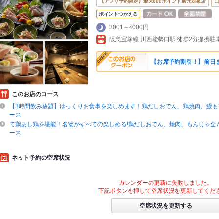
【アプリ予約限定】最大800ポイント還元対象店
口
ポイントつかえる
3001～4000円
阪急宝塚線 川西能勢口駅 徒歩2分提携
【お席予約割引！】前日
このお店のコース
【3時間飲み放題】ゆっくりお食事を楽しめます！鶏だしおでん、鶏焼肉、鰻も
ース
て鶏あし鶏を堪能！名物がすべての楽しめる!鶏だしおでん、焼肉、もんじゃ全
ース
ネット予約の空席状況
カレンダーの更新に失敗しました。
下記ボタンを押して空席状況を更新してくだ
空席状況を更新する