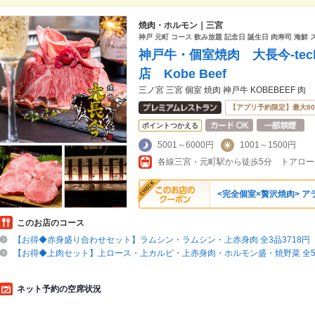
焼肉・ホルモン｜三宮
神戸 元町 コース 飲み放題 記念日 誕生日 肉寿司 海鮮 
神戸牛・個室焼肉 大長今-tec
店 Kobe Beef
三ノ宮 三宮 個室 焼肉 神戸牛 KOBEBEEF 肉
【アプリ予約限定】最大8
ポイントつかえる
5001～6000円
1001～1500円
各線三宮・元町駅から徒歩5分 トアロ
<完全個室×贅沢焼肉> 
このお店のコース
【お得◆赤身盛り合わせセット】ラムシン・ラムシン・上赤身肉 全3品3718円
【お得◆上肉セット】上ロース・上カルビ・上赤身肉・ホルモン盛・焼野菜 全5品
ネット予約の空席状況