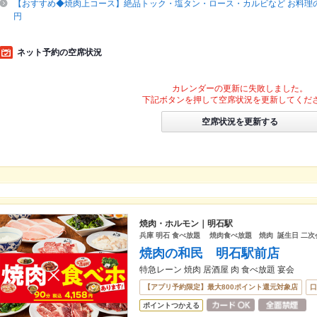
【おすすめ◆焼肉上コース】絶品トック・塩タン・ロース・カルビなど お料理のみ
円
ネット予約の空席状況
カレンダーの更新に失敗しました。
下記ボタンを押して空席状況を更新してくだ
空席状況を更新する
焼肉・ホルモン｜明石駅
兵庫 明石 食べ放題 焼肉食べ放題 焼肉 誕生日 二次
焼肉の和民 明石駅前店
特急レーン 焼肉 居酒屋 肉 食べ放題 宴会
【アプリ予約限定】最大800ポイント還元対象店
口
ポイントつかえる