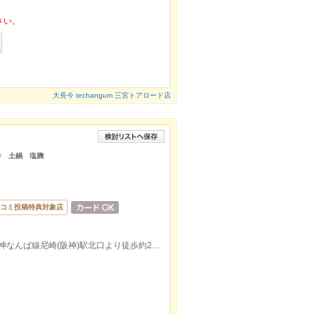
さい。
大長今 techangum 三宮トアロード店
牛 土鍋 塩麹
コミ投稿特典対象店
阪神本線出屋敷駅出口より徒歩約11分/阪神なんば線尼崎(阪神)駅北口より徒歩約25分