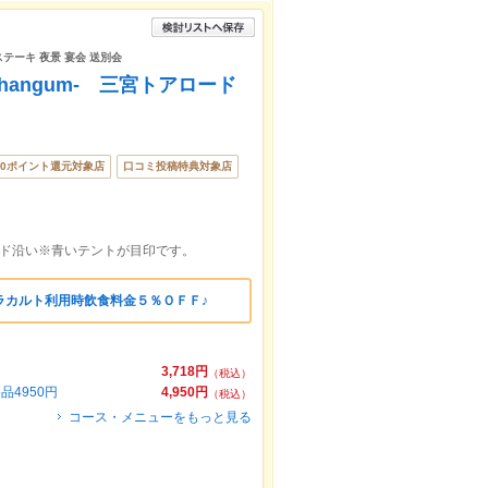
ステーキ 夜景 宴会 送別会
hangum- 三宮トアロード
00ポイント還元対象店
口コミ投稿特典対象店
ード沿い※青いテントが目印です。
アラカルト利用時飲食料金５％ＯＦＦ♪
3,718円
（税込）
4950円
4,950円
（税込）
コース・メニューをもっと見る