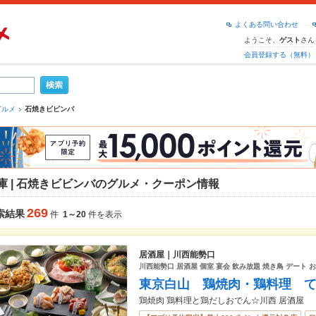
よくある問い合わせ
ようこそ、
さん
ゲスト
会員登録する（無料）
グルメ
石焼きビビンバ
庫 | 石焼きビビンバのグルメ・クーポン情報
269
索結果
件
1～20
件を表示
居酒屋｜川西能勢口
川西能勢口 居酒屋 個室 宴会 飲み放題 焼き鳥 デート 
東京白山 鶏焼肉・鶏料理 
鶏焼肉 鶏料理と鶏だしおでん☆川西 居酒屋