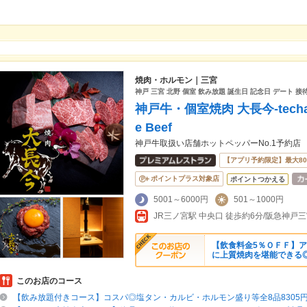
焼肉・ホルモン｜三宮
神戸 三宮 北野 個室 飲み放題 誕生日 記念日 デート 接待 
神戸牛・個室焼肉 大長今-techa
e Beef
神戸牛取扱い店舗ホットペッパーNo.1予約店
【アプリ予約限定】最大8
ポイントプラス対象店
ポイントつかえる
5001～6000円
501～1000円
【飲食料金5％ＯＦＦ】
に上質焼肉を堪能できる
このお店のコース
【飲み放題付きコース】コスパ◎塩タン・カルビ・ホルモン盛り等全8品8305