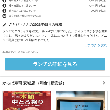
選べるメインおぼんランチ
1,280円（税込）
選べる麺とミニ丼ランチ
1,280円（税込）
選べる丼のおぼんランチ
900円（税込）
知立駅(北改札口側)⇒徒歩1分
さとぴぃさんの2026年08月の投稿
ランチでタコライスを注文。 食べやすいお味でした。 ティラミスかき氷を追加
で注文。 思ったよりだいぶ小さい。 氷はふわとろ？で美味しかったけど、メニ
ュー写真とは違って期待外れでした。
…つづきを読む
2026/08/04
さとぴぃさん
さん
ランチの詳細を見る
かっぱ寿司 安城店
（和食 | 新安城）