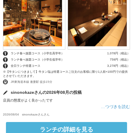
ランチ食べ放題コース（小学生高学年）
1,078円（税込）
ランチ食べ放題コース（小学生低学年）
759円（税込）
全日ランチ特選コース
3,278円（税込）
※【牛タンにつきまして】牛タン塩は特選コースご注文のお客様に限り1人前+100円での提供
とさせていただきます。
JR東海道本線 逢妻駅 徒歩15分
sinonokazeさんの2026年08月の投稿
店員の態度がよく良かったです
…つづきを読む
2026/08/04
sinonokazeさん
さん
ランチの詳細を見る