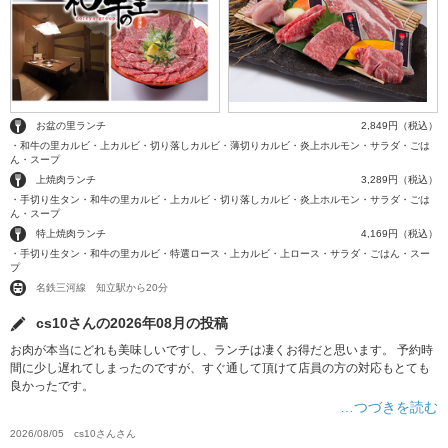
お盆の里ランチ
2,849円（税込）
・和牛の里カルビ・上カルビ・切り落しカルビ・薄切りカルビ・炎上ホルモン・サラダ・ごは
ん・スープ
上焼肉ランチ
3,289円（税込）
・手切り生タン・和牛の里カルビ・上カルビ・切り落しカルビ・炎上ホルモン・サラダ・ごは
ん・スープ
特上焼肉ランチ
4,169円（税込）
・手切り生タン・和牛の里カルビ・特選ロース・上カルビ・上ロース・サラダ・ごはん・スー
プ
名鉄三河線 知立駅から20分
cs10さんの2026年08月の投稿
お肉が本当にどれも美味しいですし、ランチは凄くお得だと思います。 予約時
間に少し遅れてしまったのですが、すぐ通して頂けて店員の方の対応もとても
良かったです。
…つづきを読む
2026/08/05
cs10さん
さん