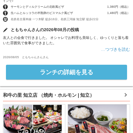
インで♪
サーモンとディルクリームの北欧風ピザ
1,380円（税込）
生ハムとルッコラの半熟卵のビスマルク風ピザ
1,480円（税込）
名鉄名古屋本線 一ツ木駅 徒歩16分、名鉄三河線 知立駅 徒歩22分
ともちゃんさんの2026年08月の投稿
友人との会食で行きました。 オシャレでお料理も美味しく、ゆっくりと落ち着
いた雰囲気で食事ができました。
…つづきを読む
2026/08/05
ともちゃんさん
さん
ランチの詳細を見る
和牛の里 知立店
（焼肉・ホルモン | 知立）