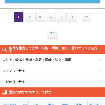
...
1
2
3
4
5
6
17
次へ
条件を指定して安城・刈谷・岡崎・知立・蒲郡のランチを探
す
エリアで絞る：
安城・刈谷・岡崎・知立・蒲郡
エリアで絞る：
安城・刈谷・岡崎・知立・蒲郡
ジャンルで絞る
ジャンルで絞る
栄(ミナミ)/矢場町/大須/上前津
こだわりで絞る
こだわりで絞る
イタリアン・フレンチ
春日井・小牧・一宮・江南・瀬戸
矢場町
栄
愛知のおすすめエリアで探す
個室
名古屋（名古屋駅/西区/中村区）
カフェ・スイーツ
一宮
稲沢
大須
東別院