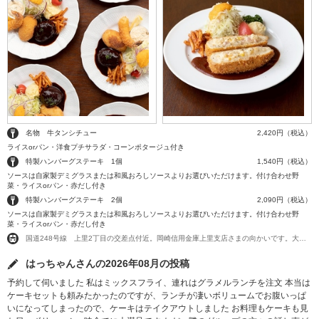
名物 牛タンシチュー
2,420円（税込）
ライスorパン・洋食プチサラダ・コーンポタージュ付き
特製ハンバーグステーキ 1個
1,540円（税込）
ソースは自家製デミグラスまたは和風おろしソースよりお選びいただけます。付け合わせ野
菜・ライスorパン・赤だし付き
特製ハンバーグステーキ 2個
2,090円（税込）
ソースは自家製デミグラスまたは和風おろしソースよりお選びいただけます。付け合わせ野
菜・ライスorパン・赤だし付き
国道248号線 上里2丁目の交差点付近。岡崎信用金庫上里支店さまの向かいです。大門駅から1,131m
はっちゃんさんの2026年08月の投稿
予約して伺いました 私はミックスフライ、連れはグラメルランチを注文 本当は
ケーキセットも頼みたかったのですが、ランチが凄いボリュームでお腹いっぱ
いになってしまったので、ケーキはテイクアウトしました お料理もケーキも見