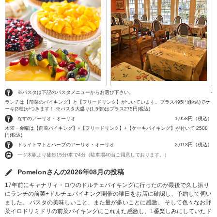
※パスタは下記のパスタメニューからお選び下さい。
-
ランチは【前菜のバイキング】と【フリードリンク】がついています。プラス495円(税込)でケ
ーキ(3種)がつきます！ ※パスタ大盛り(1.5倍)はプラス275円(税込)
なすのアーリオ・オーリオ
1,958円（税込）
木曜・金曜は【前菜バイキング】+【フリードリンク】+【ケーキバイキング】が付いて 2508
円(税込)
ドライトマトとハーブのアーリオ・オーリオ
2,013円（税込）
一ツ木駅より徒歩15分/車で4分（駐車場40台ご用意しております。）
Pomelonさんの2026年08月の投稿
17年前にキャナリィ・ロウのドルチェバイキングに行ったのが最後で久し振り
にランチの前菜+ドルチェバイキング開催の曜日をお店に確認し、予約して伺い
ました。 パスタの美味しいこと、また量が多いことに感激。 そして色々なお野
菜イロドリミドリの前菜バイキングにこれまた感激し、1番楽しみにしていたド