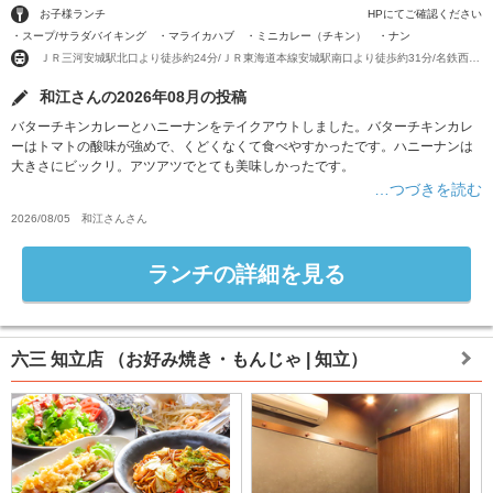
お子様ランチ
HPにてご確認ください
・スープ/サラダバイキング ・マライカハブ ・ミニカレー（チキン） ・ナン
ＪＲ三河安城駅北口より徒歩約24分/ＪＲ東海道本線安城駅南口より徒歩約31分/名鉄西尾線南安城駅出口より徒歩約42分
和江さんの2026年08月の投稿
バターチキンカレーとハニーナンをテイクアウトしました。バターチキンカレ
ーはトマトの酸味が強めで、くどくなくて食べやすかったです。ハニーナンは
大きさにビックリ。アツアツでとても美味しかったです。
…つづきを読む
2026/08/05
和江さん
さん
ランチの詳細を見る
六三 知立店
（お好み焼き・もんじゃ | 知立）