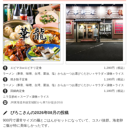
エビマヨorエビチリ定食
1,280円（税込）
ラーメン（豚骨、味噌、台湾、醤油、塩）からお一つお選びください＋サラダ＋漬物＋ライス
焼き餃子定食
1,180円（税込）
ラーメン（豚骨、味噌、台湾、醤油、塩）からお一つお選びください＋サラダ＋漬物＋ライス
回鍋肉定食
1,180円（税込）
ニラ玉炒め＋スープ＋漬物＋ライス
JR東海道本線安城駅から車7分/徒歩20分
ぴろこさんの2026年08月の投稿
900円で通常サイズの麺とごはんがセットになっていて、コスパ抜群。海老卵
ご飯が特に美味しかったです。