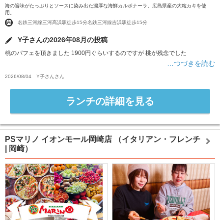
海の旨味がたっぷりとソースに染み出た濃厚な海鮮カルボナーラ。広島県産の大粒カキを使
用。
名鉄三河線三河高浜駅徒歩15分名鉄三河線吉浜駅徒歩15分
Y子さんの2026年08月の投稿
桃のパフェを頂きました 1900円ぐらいするのですが 桃が残念でした
…つづきを読む
2026/08/04
Y子さん
さん
ランチの詳細を見る
PSマリノ イオンモール岡崎店
（イタリアン・フレンチ
| 岡崎）