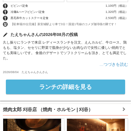
ビビンバ定食
1,100円（税込）
冷麺&ハーフビビンバ定食
1,320円（税込）
黒毛和牛カットステーキ定食
2,530円（税込）
【駐車場20台完備】新安城駅より車で3分！国道1号線のコメダ珈琲様の隣です！
たえちゃんさんの2026年08月の投稿
久し振りにランチで来店 レディースランチを注文、えんカルビ、牛ロース、鶏
もも、塩タン、セセリに野菜で脂身が少ないお肉なので女性に優しい焼肉でと
ても美味しいです。 食後のデザートでソフトクリームを頂き、とても満足でし
た。
…つづきを読む
2026/08/04
たえちゃんさん
さん
ランチの詳細を見る
焼肉太郎 刈谷店
（焼肉・ホルモン | 刈谷）