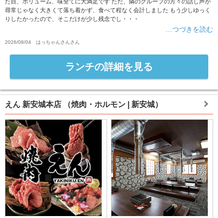
た目、ボリューム、味全てに大満足です ただ、隣のグループの方々の話し声が
尋常じゃなく大きくて落ち着かず、食べて程なく会計しました もう少しゆっく
りしたかったので、そこだけが少し残念でし・・・
…つづきを読む
2026/08/04
はっちゃんさん
さん
ランチの詳細を見る
えん 新安城本店
（焼肉・ホルモン | 新安城）