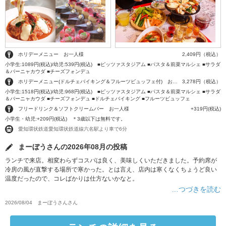
ホリデーメニュー お一人様
2,409円（税込）
小学生:1089円(税込)/幼児:539円(税込) ■ピッツァスタジアム ■パスタ＆前菜マルシェ ■サラダ
＆バーニャカウダ ■チーズフォンデュ
ホリデーメニュー(ドルチェバイキング＆フルーツビュッフェ付) お一人様
3,278円（税込）
小学生:1518円(税込)/幼児:968円(税込) ■ピッツァスタジアム ■パスタ＆前菜マルシェ ■サラダ
＆バーニャカウダ ■チーズフォンデュ ■ドルチェバイキング ■フルーツビュッフェ
フリードリンク＆ソフトクリームバー お一人様
+319円(税込)
小学生・幼児:+209円(税込) ＊3歳以下は無料です。
愛知環状鉄道愛知環状鉄道線六名駅より車で6分
まーぼうさんの2026年08月の投稿
ランチで来店。相変わらずコスパは良く、美味しくいただきました。予約席が
冷房の風が直撃する場所で寒かった。とは言え、店内は寒くなくちょうど良い
温度だったので、コレばかりは仕方ないかなと。
…つづきを読む
2026/08/04
まーぼうさん
さん