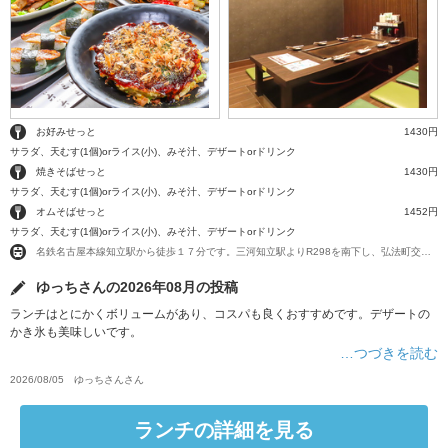
お好みせっと
1430円
サラダ、天むす(1個)orライス(小)、みそ汁、デザートorドリンク
焼きそばせっと
1430円
サラダ、天むす(1個)orライス(小)、みそ汁、デザートorドリンク
オムそばせっと
1452円
サラダ、天むす(1個)orライス(小)、みそ汁、デザートorドリンク
名鉄名古屋本線知立駅から徒歩１７分です。三河知立駅よりR298を南下し、弘法町交差点そばです。
ゆっちさんの2026年08月の投稿
ランチはとにかくボリュームがあり、コスパも良くおすすめです。デザートの
かき氷も美味しいです。
…つづきを読む
2026/08/05
ゆっちさん
さん
ランチの詳細を見る