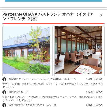
Pastorante OHANA パストランテ オハナ
（イタリア
ン・フレンチ | 刈谷）
自家製のデュクセルとベーコン 採れたて温泉卵のカルボナーラ
1,639円（税込）
生クリームを贅沢に使用した大人気のカルボナーラ。玉ねぎの甘みとシャンピニョンのコクが
アクセント
自家製ボロネーゼ
1,529円（税込）
牛肉と豚肉をブレンドした旨味たっぷりの自家製ラグーミートソース。温泉卵と絡まって濃厚
な味わいに仕上げております
広島県産大粒カキとホタテのクリームソース
2,079円（税込）