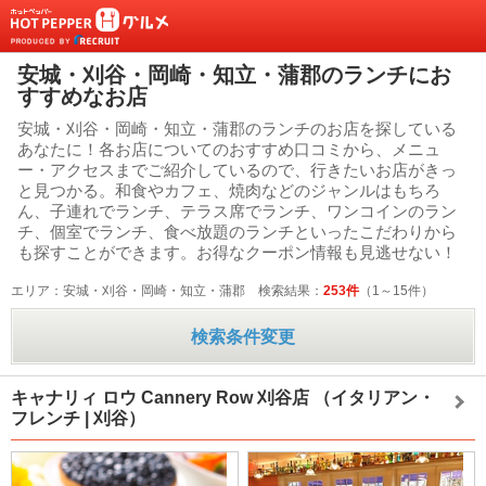
安城・刈谷・岡崎・知立・蒲郡のランチにお
すすめなお店
安城・刈谷・岡崎・知立・蒲郡のランチのお店を探している
あなたに！各お店についてのおすすめ口コミから、メニュ
ー・アクセスまでご紹介しているので、行きたいお店がきっ
と見つかる。和食やカフェ、焼肉などのジャンルはもちろ
ん、子連れでランチ、テラス席でランチ、ワンコインのラン
チ、個室でランチ、食べ放題のランチといったこだわりから
も探すことができます。お得なクーポン情報も見逃せない！
エリア：安城・刈谷・岡崎・知立・蒲郡
検索結果：
253件
（1～15件）
検索条件変更
キャナリィ ロウ Cannery Row 刈谷店
（イタリアン・
フレンチ | 刈谷）