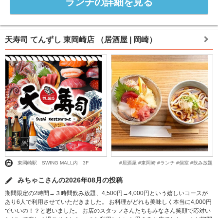
ランチの詳細を見る
天寿司 てんずし 東岡崎店
（居酒屋 | 岡崎）
東岡崎駅 SWING MALL内 3F #居酒屋 #東岡崎 #ランチ #個室 #飲み放題
みちゃこさんの2026年08月の投稿
期間限定の2時間→３時間飲み放題、4,500円→4,000円という嬉しいコースが
あり6人で利用させていただきました。 お料理がどれも美味しく本当に4,000円
でいいの！？と思いました。 お店のスタッフさんたちもみなさん笑顔で応対い