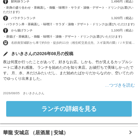
鮮利休ランチ
1,496円（税込）
・刺身の盛り合わせ・茶碗蒸し・御飯・味噌汁・サラダ・漬物・デザート・ドリンク(お選びい
ただけます)
バラチラシランチ
1,320円（税込）
・バラチラシ丼・茶碗蒸し・味噌汁・サラダ・漬物・デザート・ドリンク(お選びいただけます)
から揚げランチ
1,100円（税込）
・唐揚げ・茶碗蒸し・御飯・味噌汁・漬物・デザート・ドリンク(お選びいただけます)
名鉄南安城駅から車で約5分・徒歩約11分（相生町交差点先、スギ薬局の隣）/ＪＲ安城駅南口より車で約7分・徒歩約16分
きいきさんの2026年08月の投稿
夜は何度か行ったことがあって、好きなお店。しかも、竹が見えるカップルシ
ートに通され感激。 ランチを始めたのを知り来店。お値打ちで美味しかったで
す。 月、水、木だけみたいだし、まだ始めたばかりだからなのか、空いてたの
でゆっくり出来ました。
…つづきを読む
2026/08/05
きいきさん
さん
ランチの詳細を見る
華龍 安城店
（居酒屋 | 安城）