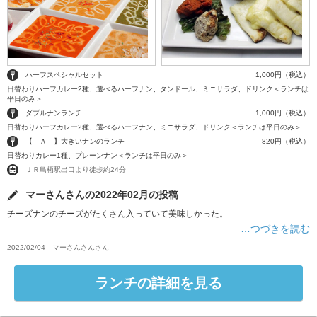
ハーフスペシャルセット
1,000円（税込）
日替わりハーフカレー2種、選べるハーフナン、タンドール、ミニサラダ、ドリンク＜ランチは
平日のみ＞
ダブルナンランチ
1,000円（税込）
日替わりハーフカレー2種、選べるハーフナン、ミニサラダ、ドリンク＜ランチは平日のみ＞
【 Ａ 】大きいナンのランチ
820円（税込）
日替わりカレー1種、プレーンナン＜ランチは平日のみ＞
ＪＲ鳥栖駅出口より徒歩約24分
マーさんさんの2022年02月の投稿
チーズナンのチーズがたくさん入っていて美味しかった。
…つづきを読む
2022/02/04
マーさんさん
さん
ランチの詳細を見る