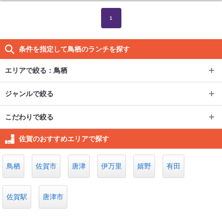
1
条件を指定して鳥栖のランチを探す
エリアで絞る：
鳥栖
エリアで絞る：
鳥栖
ジャンルで絞る
ジャンルで絞る
佐賀市
こだわりで絞る
こだわりで絞る
焼肉・ホルモン
佐賀県その他
佐賀市その他
佐賀駅
佐賀のおすすめエリアで探す
個室
唐津
その他ジャンル
鳥栖
伊万里
愛敬・中央本町
鳥栖
佐賀市
唐津
伊万里
嬉野
有田
子連れ可
唐津市
嬉野
佐賀県内その他
佐賀駅
唐津市
有田