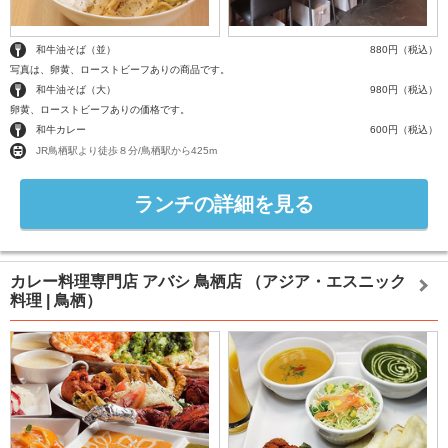
和牛油そば（並）
880円（税込）
写真は、卵黄、ローストビーフありの商品です。
和牛油そば（大）
980円（税込）
卵黄、ローストビーフありの価格です。
和牛カレー
600円（税込）
JR鳥栖駅より徒歩８分/鳥栖駅から425m
ランチの詳細を見る
カレー料理専門店 アバシ 鳥栖店
（アジア・エスニック
料理 | 鳥栖）