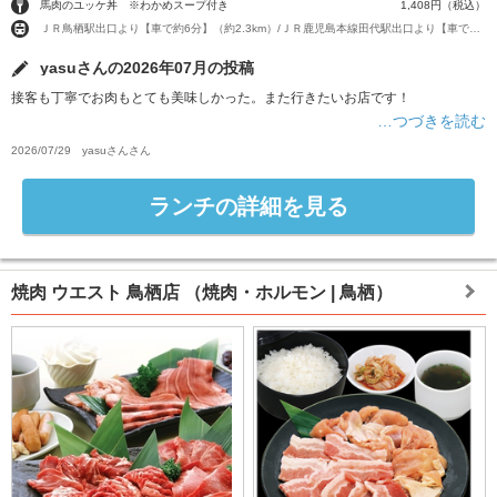
馬肉のユッケ丼 ※わかめスープ付き
1,408円（税込）
ＪＲ鳥栖駅出口より【車で約6分】（約2.3km）/ＪＲ鹿児島本線田代駅出口より【車で約5分】（約2km）
yasuさんの2026年07月の投稿
接客も丁寧でお肉もとても美味しかった。また行きたいお店です！
…つづきを読む
2026/07/29
yasuさん
さん
ランチの詳細を見る
焼肉 ウエスト 鳥栖店
（焼肉・ホルモン | 鳥栖）