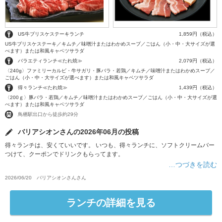
US牛ブリスケステーキランチ
1,859円（税込）
US牛ブリスケステーキ／キムチ／味噌汁またはわかめスープ／ごはん（小・中・大サイズが選
べます）または和風キャベツサラダ
バラエティランチ≪たれ焼≫
2,079円（税込）
〈240g〉ファミリーカルビ・牛サガリ・豚バラ・若鶏／キムチ／味噌汁またはわかめスープ／
ごはん（小・中・大サイズが選べます）または和風キャベツサラダ
得々ランチ≪たれ焼≫
1,439円（税込）
〈200ｇ〉豚バラ・若鶏／キムチ／味噌汁またはわかめスープ／ごはん（小・中・大サイズが選
べます）または和風キャベツサラダ
鳥栖駅出口から徒歩約29分
バリアシオンさんの2026年06月の投稿
得々ランチは、安くていいです。 いつも、得々ランチに、ソフトクリームバー
つけて、クーポンでドリンクもらってます。
…つづきを読む
2026/06/20
バリアシオンさん
さん
ランチの詳細を見る