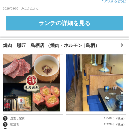
…つづきを読む
2026/08/05
みこさん
さん
ランチの詳細を見る
焼肉 恩匠 鳥栖店
（焼肉・ホルモン | 鳥栖）
恩返し定食
1,848円（税込）
匠定食
2,728円（税込）