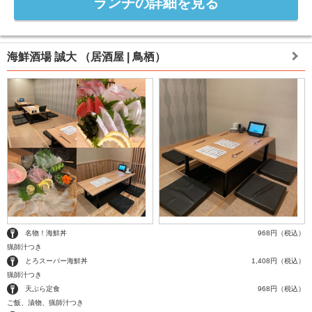
ランチの詳細を見る
海鮮酒場 誠大
（居酒屋 | 鳥栖）
名物！海鮮丼
968円（税込）
猟師汁つき
とろスーパー海鮮丼
1,408円（税込）
猟師汁つき
天ぷら定食
968円（税込）
ご飯、漬物、猟師汁つき