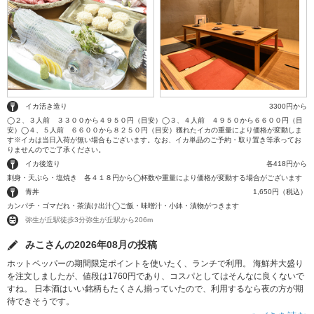
イカ活き造り
3300円から
◯２、３人前 ３３００から４９５０円（目安）◯３、４人前 ４９５０から６６００円（目
安）◯４、５人前 ６６００から８２５０円（目安）獲れたイカの重量により価格が変動しま
す※イカは当日入荷が無い場合もございます。なお、イカ単品のご予約・取り置き等承ってお
りませんのでご了承ください。
イカ後造り
各418円から
刺身・天ぷら・塩焼き 各４１８円から◯杯数や重量により価格が変動する場合がございます
青丼
1,650円（税込）
カンパチ・ゴマだれ・茶漬け出汁◯ご飯・味噌汁・小鉢・漬物がつきます
弥生が丘駅徒歩3分弥生が丘駅から206m
みこさんの2026年08月の投稿
ホットペッパーの期間限定ポイントを使いたく、ランチで利用。 海鮮丼大盛り
を注文しましたが、値段は1760円であり、コスパとしてはそんなに良くないで
すね。 日本酒はいい銘柄もたくさん揃っていたので、利用するなら夜の方が期
待できそうです。