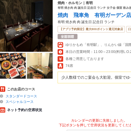
焼肉・ホルモン｜有明
有明 焼き肉 肉 誕生日 記念日 ランチ 女子会 個室 飲み
焼肉 飛車角 有明ガーデン
有明 焼き肉 肉 誕生日 記念日 ランチ
【アプリ予約限定】最大800ポイント還元対象店
口
ゆりかもめ「有明駅」、りんかい線「国
本日の営業時間：11:00～23:00(料理L.O.21
各種ご用意しております
74席
少人数様でのご宴会も大歓迎。個室でゆ
このお店のコース
スタンダードコース
スペシャルコース
ネット予約の空席状況
カレンダーの更新に失敗しました。
下記ボタンを押して空席状況を更新してくだ