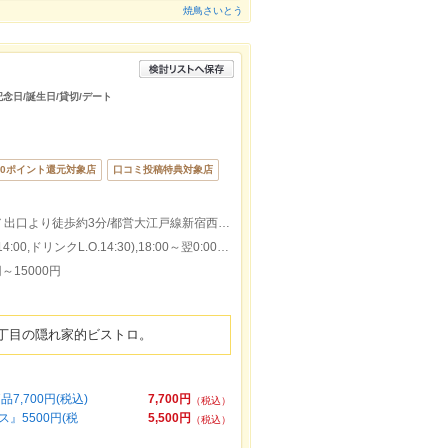
焼鳥さいとう
記念日/誕生日/貸切/デート
00ポイント還元対象店
口コミ投稿特典対象店
東京メトロ，都営新宿線新宿三丁目駅Ｃ７出口より徒歩約3分/都営大江戸線新宿西口駅Ｂ１２ｂ出口より徒歩約10分
本日の営業時間：12:00～15:00(料理L.O.14:00,ドリンクL.O.14:30),18:00～翌0:00(料理L.O.23:00,ドリンクL.O.23:30)
～15000円
丁目の隠れ家的ビストロ。
7,700円(税込)
7,700円
（税込）
5500円(税
5,500円
（税込）