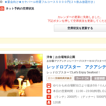
★宴会向け★カヤバール特選フルコース５０００円(２ｈ飲み放題付き）
ネット予約の空席状況
カレンダーの更新に失敗しました。
下記ボタンを押して空席状況を更新してくだ
空席状況を更新する
洋食｜お台場海浜公園
お台場/アクアシティ/シーフード/ステーキ/ロブスター/
レッドロブスター アクアシ
レッドロブスターでLet's Enjoy Seafood！
口コミ投稿特典対象店
本日の営業時間：11:00～23:00(料理L.O.22
（ランチ）2000円～（ディナー）5000
120席