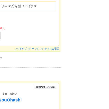
二人の気分を盛り上げます
さい。
レッドロブスター アクアシティお台場店
？
 宴会 お祝い
uOhashi