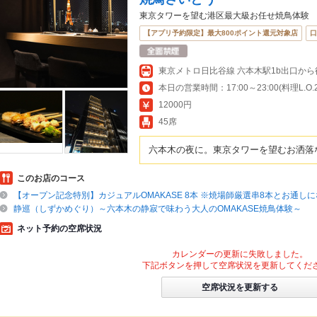
東京タワーを望む港区最大級お任せ焼鳥体験
【アプリ予約限定】最大800ポイント還元対象店
口
本日の営業時間：17:00～23:00(料理L.O.21
12000円
45席
六本木の夜に。東京タワーを望むお洒落
このお店のコース
【オープン記念特別】カジュアルOMAKASE 8本 ※焼場師厳選串8本とお通し
静巡（しずかめぐり）～六本木の静寂で味わう大人のOMAKASE焼鳥体験～
ネット予約の空席状況
カレンダーの更新に失敗しました。
下記ボタンを押して空席状況を更新してくだ
空席状況を更新する