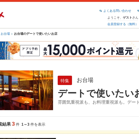
よくある問い合わせ
ようこそ、
さん
ゲスト
会員登録する（無料）
お台場
お台場のデートで使いたいお店
お台場
特集
デートで使いたい
雰囲気重視派も、お料理重視派も。デー
3
索結果
件
1～3
件を表示