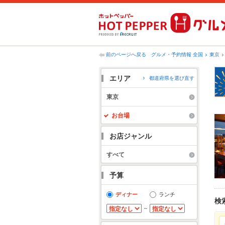
前のページへ戻る
グルメ・予約情報 全国
東京
エリア
都道府県を選び直す
東京
お台場
お店ジャンル
すべて
予算
ディナー
ランチ
検
～