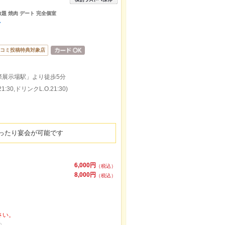
放題 焼肉 デート 完全個室
店
コミ投稿特典対象店
際展示場駅」より徒歩5分
:30,ドリンクL.O.21:30)
ったり宴会が可能です
6,000円
（税込）
8,000円
（税込）
さい。