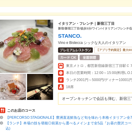
イタリアン・フレンチ｜新宿三丁目
新宿/新宿三丁目/徒歩3分/ワイン/イタリアン/フレンチ/
STANCO.
Vino e Bistecca シックな大人のイタリアン
【アプリ予約限定】最大8
ランチ2001円～5000円/ディナー10001円
18席
オープンキッチンで会話も弾む、新宿三
このお店のコース
【PERCORSO STAGIONALE】豊洲直送鮮魚など旬を味わう本格イタリアン全7品
【ランチ】本場の技を堪能◎前菜から選べるメインまで全5品『お昼の贅沢コース』
込)