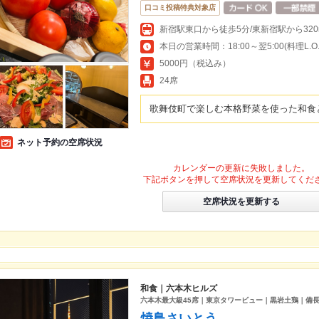
口コミ投稿特典対象店
新宿駅東口から徒歩5分/東新宿駅から320
本日の営業時間：18:00～翌5:00(料理L.O.翌
5000円（税込み）
24席
歌舞伎町で楽しむ本格野菜を使った和食
ネット予約の空席状況
カレンダーの更新に失敗しました。
下記ボタンを押して空席状況を更新してくだ
空席状況を更新する
和食｜六本木ヒルズ
六本木最大級45席｜東京タワービュー｜黒岩土鶏｜備
焼鳥さいとう