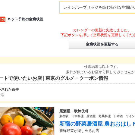
レインボーブリッジを臨む特別な空間が
ネット予約の空席状況
カレンダーの更新に失敗しました。
下記ボタンを押して空席状況を更新してくだ
空席状況を更新する
検索結果は以上です。
条件が似ているお店から探してみませんか
ートで使いたいお店 | 東京のグルメ・クーポン情報
外された条件
台場
居酒屋｜歌舞伎町
新宿駅 日本料理 居酒屋 野菜料理 日本酒 ワイン
新宿の野菜居酒屋 農おおはし No
新鮮野菜が楽しめるお店