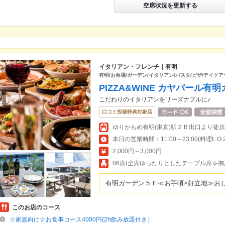
空席状況を更新する
イタリアン・フレンチ｜有明
有明/お台場/ガーデン/イタリアン/パスタ/ピザ/テイクア
PIZZA&WINE カヤバール有
こだわりのイタリアンをリーズナブルに♪
口コミ投稿特典対象店
本日の営業時間：11:00～23:00(料理L.O.21
2,000円～3,000円
86席(全席ゆったりとしたテーブル席を
有明ガーデン５Ｆ≪お手頃×好立地≫お
このお店のコース
☆家族向け☆お食事コース4000円(2h飲み放題付き）