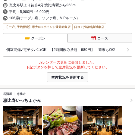
恵比寿駅より徒歩4分/恵比寿駅から258m
平均：5,000円～6,000円
106席(テーブル席、ソファ席、VIPルーム)
【アプリ予約限定】最大800ポイント還元対象店
口コミ投稿特典対象店
クーポン
コース
個室完備♪電子タバコOK 【2時間飲み放題 980円】 週末もOK!
カレンダーの更新に失敗しました。
下記ボタンを押して空席状況を更新してください。
空席状況を更新する
居酒屋
恵比寿
恵比寿いっちょかみ