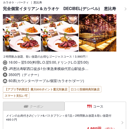
カラオケ・パーティ
恵比寿
完全個室イタリアン＆カラオケ DECIBEL(デシベル) 恵比寿
２時間飲み放題、歌い放題のお得なゴージャスコース！3,980円！
16:00～翌5:00(料理L.O.翌5:00,ドリンクL.O.翌5:00)
JR恵比寿駅西口徒歩1分/東急東横線代官山駅徒歩…
3500円（ディナー）
60席(カウンター/テーブル/個室/カラオケ/ダーツ)
【アプリ予約限定】最大800ポイント還元対象店
口コミ投稿特典対象店
スマート支払い可
クーポン
コース
メインのお肉付き♪ピッツァ&パスタプラン＜全7品＞2時間飲み放題＆歌い放題付
495０円
4,950円
（税込）