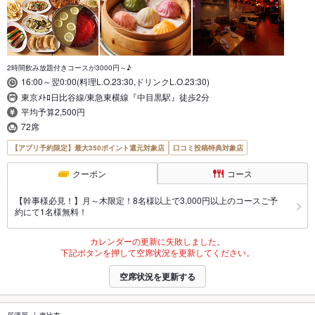
2時間飲み放題付きコースが3000円～♪
16:00～翌0:00(料理L.O.23:30,ドリンクL.O.23:30)
東京ﾒﾄﾛ日比谷線/東急東横線『中目黒駅』徒歩2分
平均予算2,500円
72席
【アプリ予約限定】最大350ポイント還元対象店
口コミ投稿特典対象店
クーポン
コース
【幹事様必見！】月～木限定！8名様以上で3,000円以上のコースご予
約にて1名様無料！
カレンダーの更新に失敗しました。
下記ボタンを押して空席状況を更新してください。
空席状況を更新する
居酒屋
恵比寿