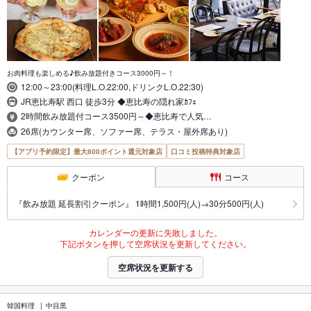
お肉料理も楽しめる♪飲み放題付きコース3000円～！
12:00～23:00(料理L.O.22:00,ドリンクL.O.22:30)
JR恵比寿駅 西口 徒歩3分 ◆恵比寿の隠れ家ｶﾌｪ
2時間飲み放題付コース3500円～◆恵比寿で人気…
26席(カウンター席、ソファー席、テラス・屋外席あり)
【アプリ予約限定】最大800ポイント還元対象店
口コミ投稿特典対象店
クーポン
コース
『飲み放題 延長割引クーポン』 1時間1,500円(人)→30分500円(人)
カレンダーの更新に失敗しました。
下記ボタンを押して空席状況を更新してください。
空席状況を更新する
韓国料理
中目黒