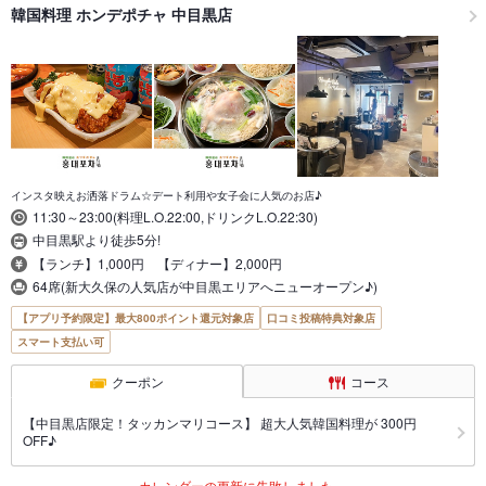
韓国料理 ホンデポチャ 中目黒店
インスタ映えお洒落ドラム☆デート利用や女子会に人気のお店♪
11:30～23:00(料理L.O.22:00,ドリンクL.O.22:30)
中目黒駅より徒歩5分!
【ランチ】1,000円 【ディナー】2,000円
64席(新大久保の人気店が中目黒エリアへニューオープン♪)
【アプリ予約限定】最大800ポイント還元対象店
口コミ投稿特典対象店
スマート支払い可
クーポン
コース
【中目黒店限定！タッカンマリコース】 超大人気韓国料理が 300円
OFF♪
カレンダーの更新に失敗しました。