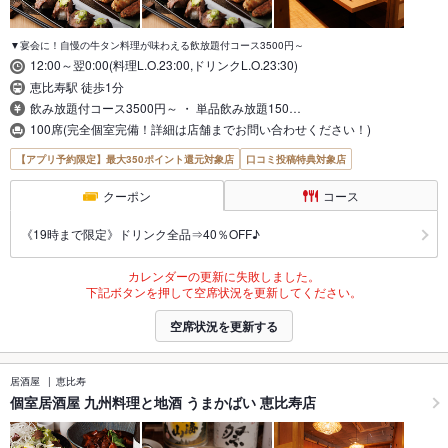
▼宴会に！自慢の牛タン料理が味わえる飲放題付コース3500円～
12:00～翌0:00(料理L.O.23:00,ドリンクL.O.23:30)
恵比寿駅 徒歩1分
飲み放題付コース3500円～ ・ 単品飲み放題150…
100席(完全個室完備！詳細は店舗までお問い合わせください！)
【アプリ予約限定】最大350ポイント還元対象店
口コミ投稿特典対象店
クーポン
コース
《19時まで限定》ドリンク全品⇒40％OFF♪
カレンダーの更新に失敗しました。
下記ボタンを押して空席状況を更新してください。
空席状況を更新する
居酒屋
恵比寿
個室居酒屋 九州料理と地酒 うまかばい 恵比寿店