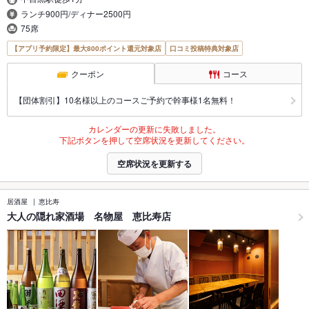
ランチ900円/ディナー2500円
75席
【アプリ予約限定】最大800ポイント還元対象店
口コミ投稿特典対象店
クーポン
コース
【団体割引】10名様以上のコースご予約で幹事様1名無料！
カレンダーの更新に失敗しました。
下記ボタンを押して空席状況を更新してください。
空席状況を更新する
居酒屋
恵比寿
大人の隠れ家酒場 名物屋 恵比寿店