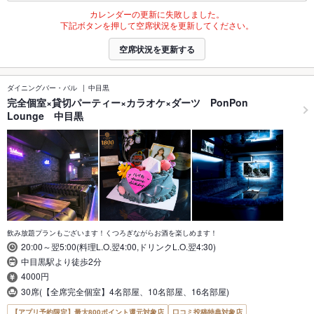
カレンダーの更新に失敗しました。
下記ボタンを押して空席状況を更新してください。
空席状況を更新する
ダイニングバー・バル
中目黒
完全個室×貸切パーティー×カラオケ×ダーツ PonPon
Lounge 中目黒
飲み放題プランもございます！くつろぎながらお酒を楽しめます！
20:00～翌5:00(料理L.O.翌4:00,ドリンクL.O.翌4:30)
中目黒駅より徒歩2分
4000円
30席(【全席完全個室】4名部屋、10名部屋、16名部屋)
【アプリ予約限定】最大800ポイント還元対象店
口コミ投稿特典対象店