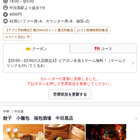
18:00～翌5:00
中目黒駅より徒歩1分
4000円
42席(ソファー席×4、カウンター席×8、個室×2)
【アプリ予約限定】最大800ポイント還元対象店
口コミ投稿特典対象店
スマート支払い可
クーポン
コース
【20:00～22:00の入店限定♪】ビアポン全員１ゲーム無料！（ゲームド
リンクも付いてくる♪）
カレンダーの更新に失敗しました。
下記ボタンを押して空席状況を更新してください。
空席状況を更新する
中華
中目黒
餃子 小籠包 福包酒場 中目黒店