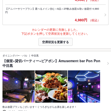
【アニバーサリープラン】選べるメイン含む＜8品＞2H飲み放題＆歌い放題付 4,980
円
4,980円
（税込）
カレンダーの更新に失敗しました。
下記ボタンを押して空席状況を更新してください。
空席状況を更新する
ダイニングバー・バル
中目黒
【個室×貸切パーティー×ビアポン】Amusement bar Pon Pon
中目黒
飲み放題プランもございます！くつろぎながらお酒を楽しめます！