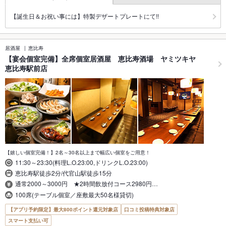
【誕生日＆お祝い事には】特製デザートプレートにて!!
居酒屋
恵比寿
【宴会個室完備】全席個室居酒屋 恵比寿酒場 ヤミツキヤ
恵比寿駅前店
【嬉しい個室完備！】2名～30名以上まで幅広い個室をご用意！
11:30～23:30(料理L.O.23:00,ドリンクL.O.23:00)
恵比寿駅徒歩2分/代官山駅徒歩15分
通常2000～3000円 ★2時間飲放付コース2980円…
100席(テーブル個室／座敷最大50名様貸切)
【アプリ予約限定】最大800ポイント還元対象店
口コミ投稿特典対象店
スマート支払い可