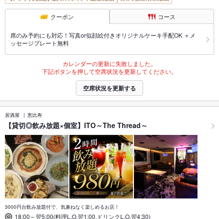
クーポン
コース
席のみ予約にも対応！写真or似顔絵付きオリジナルケーキ手配OK ＋メ
ッセージプレート無料
カレンダーの更新に失敗しました。
下記ボタンを押して空席状況を更新してください。
空席状況を更新する
居酒屋
恵比寿
【貸切◎飲み放題×個室】ITO～The Thread～
3000円台飲み放題付で、気兼ねなく楽しめるお店！
18:00～翌5:00(料理L.O.翌1:00,ドリンクL.O.翌4:30)