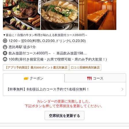
▼宴会に！自慢の牛タン料理が味わえる飲放題付コース3500円～
12:00～翌0:00(料理L.O.23:00,ドリンクL.O.23:30)
恵比寿駅 徒歩1分
飲み放題付コース4000円～ ・ 単品飲み放題198…
100席(扉付き個室完備・お席で喫煙可能・席のみ予約大歓迎！)
【アプリ予約限定】最大800ポイント還元対象店
口コミ投稿特典対象店
クーポン
コース
【幹事無料】8名様以上のコース予約で1名様分無料！
カレンダーの更新に失敗しました。
下記ボタンを押して空席状況を更新してください。
空席状況を更新する