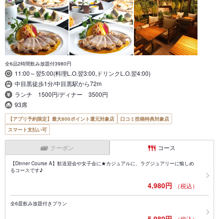
全6品2時間飲み放題付3980円
11:00～翌5:00(料理L.O.翌3:00,ドリンクL.O.翌4:00)
中目黒徒歩1分/中目黒駅から72m
ランチ 1500円/ディナー 3500円
93席
【アプリ予約限定】最大800ポイント還元対象店
口コミ投稿特典対象店
スマート支払い可
クーポン
コース
【Dinner Course A】歓送迎会や女子会に★カジュアルに、ラグジュアリーに愉しめ
るコースです♪
4,980円
（税込）
全6皿飲み放題付きプラン
5,980円
（税込）