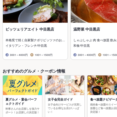
ピッツェリアエイト 中目黒店
温野菜 中目黒店
本格窯で焼く自家製ナポリピッツァのお…
しゃぶしゃぶ 肉 食べ放題 飲
イタリアン・フレンチ/中目黒
和食/中目黒
3001～4000円
1001～1500円
3001～4000円
1001～150
おすすめのグルメ・クーポン情報
夏グルメ・宴会パーフ
女子会完全ガイド
食べ放題ナビゲー
ェクトガイド
女子会向けサービスが充実し
焼肉食べ放題やスイー
ているお得なお店がいっぱ
放題など食べ放題お店
幹事さんのお店探しを強力サ
い！
決定版！
ポート！お店探しの決定版！