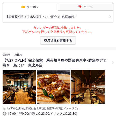
クーポン
コース
【幹事様必見！】8名様以上のご宴会で1名様無料！
カレンダーの更新に失敗しました。
下記ボタンを押して空席状況を更新してください。
空席状況を更新する
居酒屋
恵比寿
【7/27 OPEN】完全個室 炭火焼き鳥や野菜巻き串×鮮魚やアテ
巻き 鳥よい 恵比寿店
カジュアルな店内は気軽にお食事頂ける空間※写真はイメージです
16:00～翌0:00(料理L.O.23:00,ドリンクL.O.23:30)