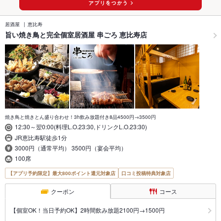
居酒屋
恵比寿
旨い焼き鳥と完全個室居酒屋 串ごろ 恵比寿店
焼き鳥と焼きとん盛り合わせ！3h飲み放題付き8品4500円→3500円
12:30～翌0:00(料理L.O.23:30,ドリンクL.O.23:30)
JR恵比寿駅徒歩1分
3000円（通常平均） 3500円（宴会平均）
100席
【アプリ予約限定】最大800ポイント還元対象店
口コミ投稿特典対象店
クーポン
コース
【個室OK！当日予約OK】2時間飲み放題2100円→1500円