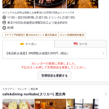
カジュアルな店内は気軽にお食事頂ける空間※写真はイメージです
11:00～翌2:00(料理L.O.翌1:30,ドリンクL.O.翌1:30)
東京ﾒﾄﾛ日比谷線恵比寿駅2出口より徒歩約2分
80席
【アプリ予約限定】最大800ポイント還元対象店
口コミ投稿特典対象店
クーポン
コース
【単品飲み放題】2時間飲み放題2,000円（税込）
カレンダーの更新に失敗しました。
下記ボタンを押して空席状況を更新してください。
空席状況を更新する
イタリアン・フレンチ
恵比寿
cafe&dining nurikabe(ヌリカベ) 恵比寿