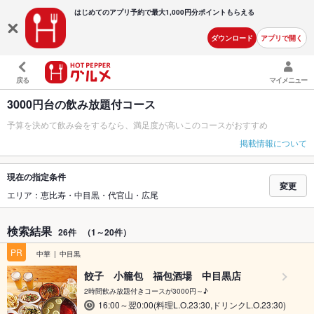
はじめてのアプリ予約で最大
1,000円分ポイントもらえる
ダウンロード
アプリで開く
戻る
マイメニュー
3000円台の飲み放題付コース
予算を決めて飲み会をするなら、満足度が高いこのコースがおすすめ
掲載情報について
現在の指定条件
変更
エリア：恵比寿・中目黒・代官山・広尾
検索結果
26件
（1～20件）
PR
中華
中目黒
餃子 小籠包 福包酒場 中目黒店
2時間飲み放題付きコースが3000円～♪
16:00～翌0:00(料理L.O.23:30,ドリンクL.O.23:30)