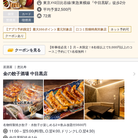
東京ﾒﾄﾛ日比谷線/東急東横線『中目黒駅』徒歩2分
平均予算2,500円
個室
カード
72席
禁煙席
喫煙席
【アプリ予約限定】最大350ポイント還元対象店
口コミ投稿特典対象店
ネット予約可
クーポンあり
【幹事様必見！】月～木限定！8名様以上で3,000円以上のコ
クーポンを見る
ースご予約にて1名様無料！
居酒屋
恵比寿
金の餃子酒場 中目黒店
名物特製焼き餃子・水餃子が楽しめる2Ｈ飲み放題付3500円
11:00～翌5:00(料理L.O.翌4:00,ドリンクL.O.翌4:30)
中目黒駅徒歩1分