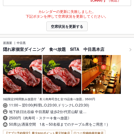
カレンダーの更新に失敗しました。
下記ボタンを押して空席状況を更新してください。
空席状況を更新する
居酒屋
中目黒
隠れ家個室ダイニング 食べ放題 SITA 中目黒本店
3組限定2時間飲み放題付「炙り肉寿司含む全15品食べ放題」3500円
11:00～翌0:00(料理L.O.23:00,ドリンクL.O.23:30)
地下鉄日比谷線 中目黒駅 徒歩2分/代官山駅 徒…
2500円《肉寿司・ステーキ食べ放題》
50席(お洒落空間 1名～50名様までのテーブル席をご用意！)
【アプリ予約限定】最大800ポイント還元対象店
口コミ投稿特典対象店