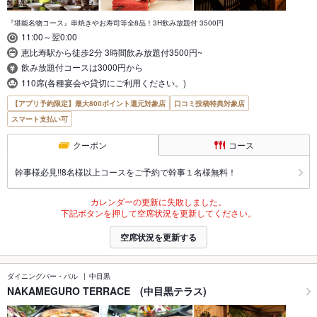
『堪能名物コース』串焼きやお寿司等全8品！3H飲み放題付 3500円
11:00～翌0:00
恵比寿駅から徒歩2分 3時間飲み放題付3500円~
飲み放題付コースは3000円から
110席(各種宴会や貸切にご利用ください。)
【アプリ予約限定】最大800ポイント還元対象店
口コミ投稿特典対象店
スマート支払い可
クーポン
コース
幹事様必見!!8名様以上コースをご予約で幹事１名様無料！
カレンダーの更新に失敗しました。
下記ボタンを押して空席状況を更新してください。
空席状況を更新する
ダイニングバー・バル
中目黒
NAKAMEGURO TERRACE (中目黒テラス)