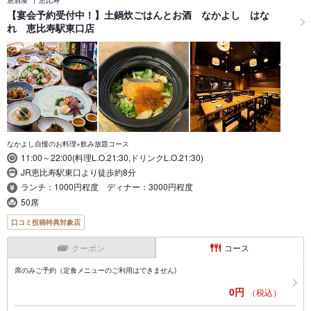
【宴会予約受付中！】土鍋炊ごはんとお酒 なかよし はな
れ 恵比寿駅東口店
なかよし自慢のお料理+飲み放題コース
11:00～22:00(料理L.O.21:30,ドリンクL.O.21:30)
JR恵比寿駅東口より徒歩約8分
ランチ：1000円程度 ディナー：3000円程度
50席
口コミ投稿特典対象店
クーポン
コース
席のみご予約（定食メニューのご利用はできません)
0円
（税込）