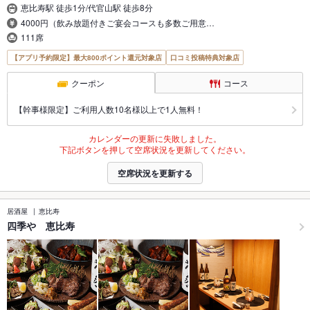
恵比寿駅 徒歩1分/代官山駅 徒歩8分
4000円（飲み放題付きご宴会コースも多数ご用意…
111席
【アプリ予約限定】最大800ポイント還元対象店
口コミ投稿特典対象店
クーポン
コース
【幹事様限定】ご利用人数10名様以上で1人無料！
カレンダーの更新に失敗しました。
下記ボタンを押して空席状況を更新してください。
空席状況を更新する
居酒屋
恵比寿
四季や 恵比寿