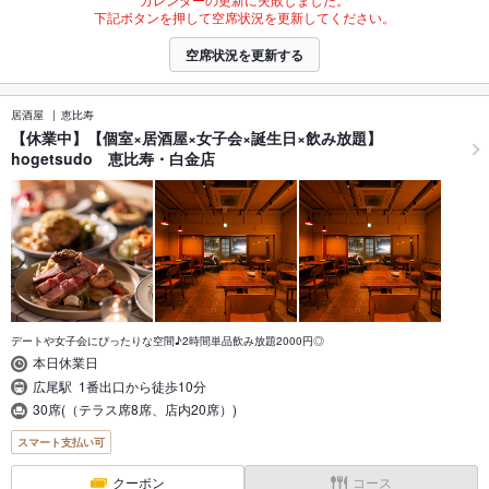
下記ボタンを押して空席状況を更新してください。
空席状況を更新する
居酒屋
恵比寿
【休業中】【個室×居酒屋×女子会×誕生日×飲み放題】
hogetsudo 恵比寿・白金店
デートや女子会にぴったりな空間♪2時間単品飲み放題2000円◎
本日休業日
広尾駅 1番出口から徒歩10分
30席(（テラス席8席、店内20席）)
スマート支払い可
クーポン
コース