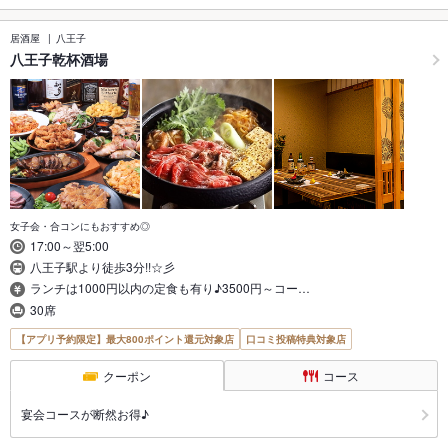
居酒屋
八王子
八王子乾杯酒場
女子会・合コンにもおすすめ◎
17:00～翌5:00
八王子駅より徒歩3分!!☆彡
ランチは1000円以内の定食も有り♪3500円～コー…
30席
【アプリ予約限定】最大800ポイント還元対象店
口コミ投稿特典対象店
クーポン
コース
宴会コースが断然お得♪