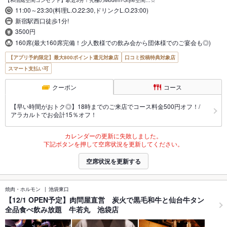
11:00～23:30(料理L.O.22:30,ドリンクL.O.23:00)
新宿駅西口徒歩1分!
3500円
160席(最大160席完備！少人数様での飲み会から団体様でのご宴会も◎)
【アプリ予約限定】最大800ポイント還元対象店
口コミ投稿特典対象店
スマート支払い可
クーポン
コース
【早い時間がおトク◎】18時までのご来店でコース料金500円オフ！/
アラカルトでお会計15％オフ！
カレンダーの更新に失敗しました。
下記ボタンを押して空席状況を更新してください。
空席状況を更新する
焼肉・ホルモン
池袋東口
【12/1 OPEN予定】肉問屋直営 炭火で黒毛和牛と仙台牛タン
全品食べ飲み放題 牛若丸 池袋店