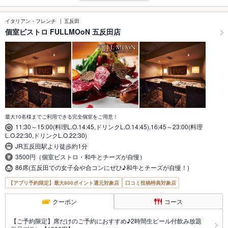
イタリアン・フレンチ
五反田
個室ビストロ FULLMOoN 五反田店
最大10名様までご利用できる完全個室をご用意！
11:30～15:00(料理L.O.14:45,ドリンクL.O.14:45),16:45～23:00(料理
L.O.22:30,ドリンクL.O.22:30)
JR五反田駅より徒歩約1分
3500円（個室ビストロ・和牛とチーズが自慢）
86席(五反田での女子会や合コンにぜひ♪和牛とチーズが自慢！)
【アプリ予約限定】最大800ポイント還元対象店
口コミ投稿特典対象店
クーポン
コース
【ご予約限定】席だけのご予約におすすめ♪2時間生ビール付飲み放題