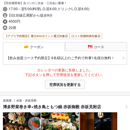
【完全個室有】合コンの二次会・三次会に最適！
17:00～翌5:00(料理L.O.翌4:00,ドリンクL.O.翌4:00)
日比谷線広尾駅から徒歩9分
4500円
20席
【アプリ予約限定】最大800ポイント還元対象店
口コミ投稿特典対象店
クーポン
コース
【飲み放題コース予約限定】6名様以上のご予約で幹事1名様分無料！
カレンダーの更新に失敗しました。
下記ボタンを押して空席状況を更新してください。
空席状況を更新する
居酒屋
赤坂・赤坂見附
博多野菜巻き串×焼き鳥ともつ鍋 赤坂御殿 赤坂見附店