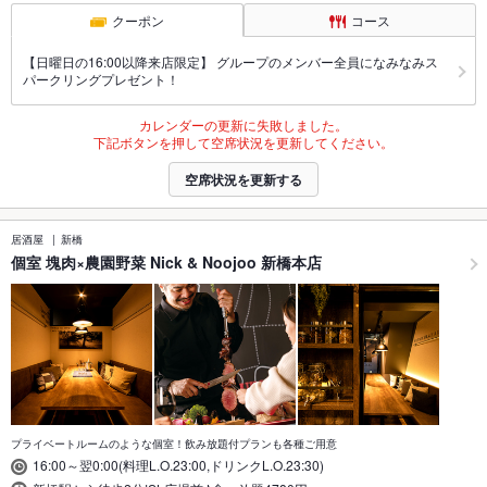
クーポン
コース
【日曜日の16:00以降来店限定】 グループのメンバー全員になみなみス
パークリングプレゼント！
カレンダーの更新に失敗しました。
下記ボタンを押して空席状況を更新してください。
空席状況を更新する
居酒屋
新橋
個室 塊肉×農園野菜 Nick & Noojoo 新橋本店
プライベートルームのような個室！飲み放題付プランも各種ご用意
16:00～翌0:00(料理L.O.23:00,ドリンクL.O.23:30)