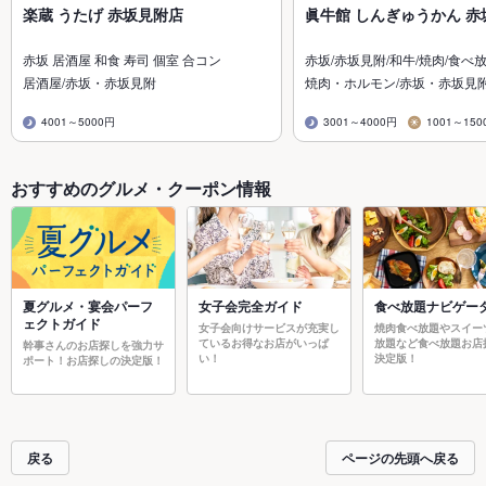
楽蔵 うたげ 赤坂見附店
眞牛館 しんぎゅうかん 赤
赤坂 居酒屋 和食 寿司 個室 合コン
赤坂/赤坂見附/和牛/焼肉/食べ
居酒屋/赤坂・赤坂見附
焼肉・ホルモン/赤坂・赤坂見
4001～5000円
3001～4000円
1001～150
おすすめのグルメ・クーポン情報
夏グルメ・宴会パーフ
女子会完全ガイド
食べ放題ナビゲー
ェクトガイド
女子会向けサービスが充実し
焼肉食べ放題やスイー
ているお得なお店がいっぱ
放題など食べ放題お店
幹事さんのお店探しを強力サ
い！
決定版！
ポート！お店探しの決定版！
戻る
ページの先頭へ戻る