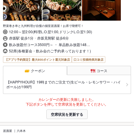
野菜巻き串と九州料理が自慢の個室居酒屋！お席で喫煙可！
12:00～翌2:00(料理L.O.翌1:00,ドリンクL.O.翌1:30)
赤坂駅 徒歩1分 ･ 赤坂見附駅 徒歩6分
飲み放題付コース3500円～ ・ 単品飲み放題148…
52席(各種宴会・飲み会のご予約承っております！)
【アプリ予約限定】最大800ポイント還元対象店
口コミ投稿特典対象店
クーポン
コース
【HAPPYHOUR】19時までのご注文で(生ビール・レモンサワー・ハイ
ボール)が199円
カレンダーの更新に失敗しました。
下記ボタンを押して空席状況を更新してください。
空席状況を更新する
居酒屋
六本木