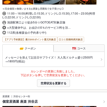
≪完全個室≫御座います♪お洒落な雰囲気で女子受けも◎
11:00～16:00(料理L.O.15:30,ドリンクL.O.15:30),17:00～23:00(料理
L.O.22:00,ドリンクL.O.22:00)
池袋駅東口より徒歩5分☆GOTOEAT対象店舗
※大型連休中は、お会計の5％のサービス料を頂…
112席(各種宴会の予約承り中!)
【アプリ予約限定】最大800ポイント還元対象店
口コミ投稿特典対象店
クーポン
コース
メッセージを添えて記念日サプライズ！ 大人気ドルチェ盛り2500円
→1800円(税込)
カレンダーの更新に失敗しました。
下記ボタンを押して空席状況を更新してください。
空席状況を更新する
居酒屋
渋谷センター街
個室居酒屋 座楽 渋谷店