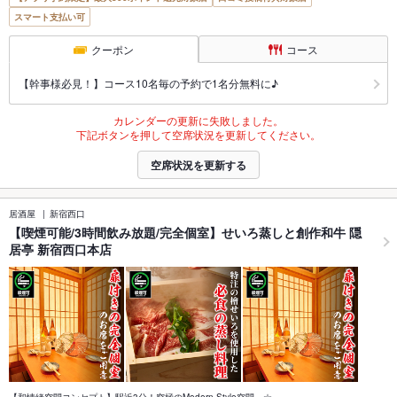
スマート支払い可
クーポン
コース
【幹事様必見！】コース10名毎の予約で1名分無料に♪
カレンダーの更新に失敗しました。
下記ボタンを押して空席状況を更新してください。
空席状況を更新する
居酒屋
新宿西口
【喫煙可能/3時間飲み放題/完全個室】せいろ蒸しと創作和牛 隠
居亭 新宿西口本店
【和情緒空間コンセプト】駅近3分！究極のModern-Style空間…☆