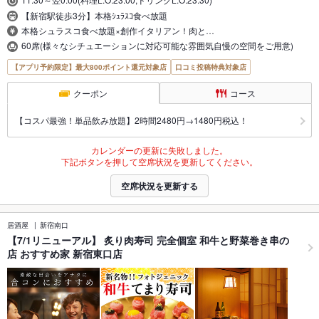
【新宿駅徒歩3分】本格ｼｭﾗｽｺ食べ放題
本格シュラスコ食べ放題×創作イタリアン！肉と…
60席(様々なシチュエーションに対応可能な雰囲気自慢の空間をご用意)
【アプリ予約限定】最大800ポイント還元対象店
口コミ投稿特典対象店
クーポン
コース
【コスパ最強！単品飲み放題】2時間2480円→1480円税込！
カレンダーの更新に失敗しました。
下記ボタンを押して空席状況を更新してください。
空席状況を更新する
居酒屋
新宿南口
【7/1リニューアル】 炙り肉寿司 完全個室 和牛と野菜巻き串の
店 おすすめ家 新宿東口店