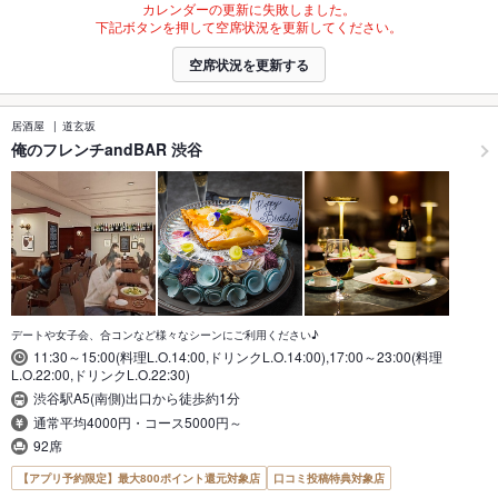
カレンダーの更新に失敗しました。
下記ボタンを押して空席状況を更新してください。
空席状況を更新する
居酒屋
道玄坂
俺のフレンチandBAR 渋谷
デートや女子会、合コンなど様々なシーンにご利用ください♪
11:30～15:00(料理L.O.14:00,ドリンクL.O.14:00),17:00～23:00(料理
L.O.22:00,ドリンクL.O.22:30)
渋谷駅A5(南側)出口から徒歩約1分
通常平均4000円・コース5000円～
92席
【アプリ予約限定】最大800ポイント還元対象店
口コミ投稿特典対象店