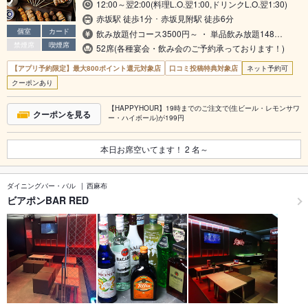
12:00～翌2:00(料理L.O.翌1:00,ドリンクL.O.翌1:30)
赤坂駅 徒歩1分 ･ 赤坂見附駅 徒歩6分
個室
カード
飲み放題付コース3500円～ ・ 単品飲み放題148…
禁煙席
喫煙席
52席(各種宴会・飲み会のご予約承っております！)
【アプリ予約限定】最大800ポイント還元対象店
口コミ投稿特典対象店
ネット予約可
クーポンあり
【HAPPYHOUR】19時までのご注文で(生ビール・レモンサワ
クーポンを見る
ー・ハイボール)が199円
本日お席空いてます！
2
名～
ダイニングバー・バル
西麻布
ビアポンBAR RED