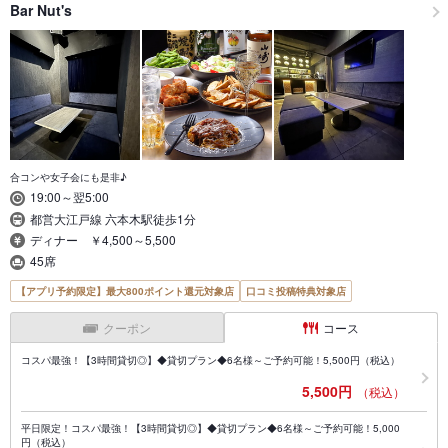
Bar Nut's
合コンや女子会にも是非♪
19:00～翌5:00
都営大江戸線 六本木駅徒歩1分
ディナー ￥4,500～5,500
45席
【アプリ予約限定】最大800ポイント還元対象店
口コミ投稿特典対象店
クーポン
コース
コスパ最強！【3時間貸切◎】◆貸切プラン◆6名様～ご予約可能！5,500円（税込）
5,500円
（税込）
平日限定！コスパ最強！【3時間貸切◎】◆貸切プラン◆6名様～ご予約可能！5,000
円（税込）