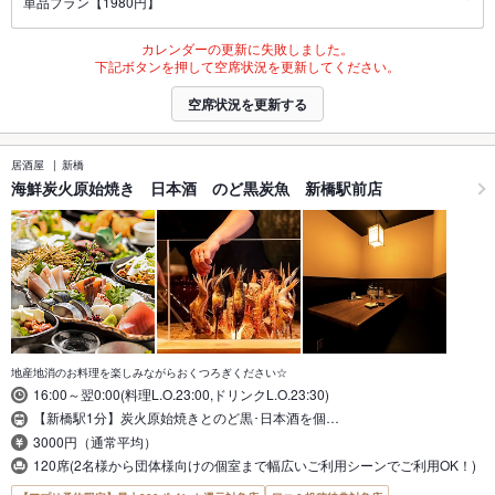
単品プラン【1980円】
カレンダーの更新に失敗しました。
下記ボタンを押して空席状況を更新してください。
空席状況を更新する
居酒屋
新橋
海鮮炭火原始焼き 日本酒 のど黒炭魚 新橋駅前店
地産地消のお料理を楽しみながらおくつろぎください☆
16:00～翌0:00(料理L.O.23:00,ドリンクL.O.23:30)
【新橋駅1分】炭火原始焼きとのど黒･日本酒を個…
3000円（通常平均）
120席(2名様から団体様向けの個室まで幅広いご利用シーンでご利用OK！)