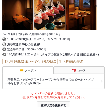
2～100名様まで落ち着いた雰囲気の個室を多数ご用意。
13:00～23:30(料理L.O.23:00,ドリンクL.O.23:00)
渋谷駅徒歩30秒の居酒屋!
宴会平均予算：3500～4000円
110席(2/4/8/12/20～様々なタイプの個室をご用意～渋谷 個室 居酒屋～)
【アプリ予約限定】最大800ポイント還元対象店
口コミ投稿特典対象店
クーポン
コース
【平日限定ハッピーアワー】オープンから18時まで生ビール・ハイボ
ールなどドリンクが290円～
カレンダーの更新に失敗しました。
下記ボタンを押して空席状況を更新してください。
空席状況を更新する