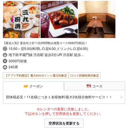
【宴会人気】宴会向け全11品3時間飲み放題コース3680円(税込)！
15:00～翌5:00(料理L.O.翌4:00,ドリンクL.O.翌4:00)
地下鉄半蔵門線 渋谷駅 徒歩3分/JR 渋谷駅 徒歩…
3000円前後
240席
【アプリ予約限定】最大800ポイント還元対象店
口コミ投稿特典対象店
クーポン
コース
団体様必見！11名様につき１名様無料!最大3名様分無料サービス！！
カレンダーの更新に失敗しました。
下記ボタンを押して空席状況を更新してください。
空席状況を更新する