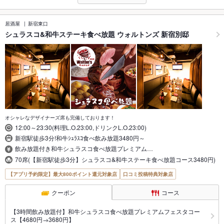
居酒屋
新宿東口
シュラスコ&和牛ステーキ食べ放題 ウォルトンズ 新宿別邸
オシャレなデザイナーズ席も完備しております！
12:00～23:30(料理L.O.23:00,ドリンクL.O.23:00)
新宿駅徒歩3分!和牛ｼｭﾗｽｺ食べ飲み放題3480円～
飲み放題付き和牛シュラスコ食べ放題プレミアム…
70席(【新宿駅徒歩3分】シュラスコ&和牛ステーキ食べ放題コース3480円)
【アプリ予約限定】最大800ポイント還元対象店
口コミ投稿特典対象店
クーポン
コース
【3時間飲み放題付】和牛シュラスコ食べ放題プレミアムフェスタコー
ス【4680円→3680円】