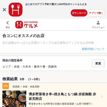
はじめてのアプリ予約で最大
1,000円分ポイントもらえる
ダウンロード
アプリで開く
戻る
マイメニュー
合コンにオススメのお店
合ｺﾝ必勝はやっぱりお店選び！カップル成立確率がアップするお店特集
掲載情報について
現在の指定条件
変更
エリア：赤坂・六本木・麻布十番・西麻布
検索結果
5件
（1～5件）
PR
居酒屋
赤坂・赤坂見附
博多野菜巻き串×焼き鳥ともつ鍋 赤坂御殿 赤
坂見附店
野菜巻き串と九州料理が自慢の個室居酒屋！お席で喫煙可！