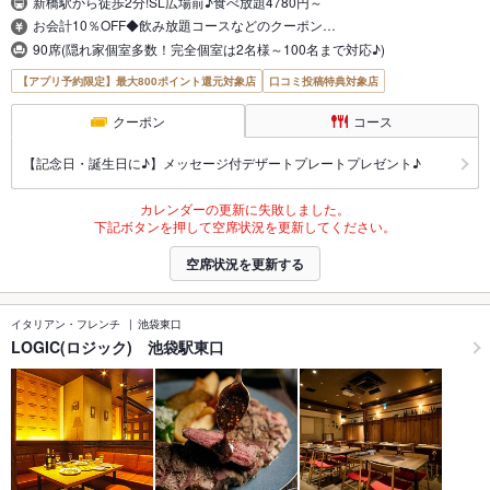
新橋駅から徒歩2分!SL広場前♪食べ放題4780円～
お会計10％OFF◆飲み放題コースなどのクーポン…
90席(隠れ家個室多数！完全個室は2名様～100名まで対応♪)
【アプリ予約限定】最大800ポイント還元対象店
口コミ投稿特典対象店
クーポン
コース
【記念日・誕生日に♪】メッセージ付デザートプレートプレゼント♪
カレンダーの更新に失敗しました。
下記ボタンを押して空席状況を更新してください。
空席状況を更新する
イタリアン・フレンチ
池袋東口
LOGIC(ロジック) 池袋駅東口