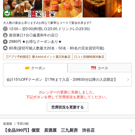
大人数の宴会も承ります♪お得なで豪華なコースで宴会出来ます!!
12:00～翌0:00(料理L.O.23:00,ドリンクL.O.23:30)
新宿東口1分◎厳選和牛の店◎
2980円 ★お得なクーポンあり★
80席(貸切可能人数最大20名・50名・80名の完全貸切可能)
【アプリ予約限定】最大800ポイント還元対象店
口コミ投稿特典対象店
クーポン
コース
会計15%OFFクーポン 【17時まで入店・20時30分以降の入店限定】
カレンダーの更新に失敗しました。
下記ボタンを押して空席状況を更新してください。
空席状況を更新する
居酒屋
宇田川町
【全品390円】個室 居酒屋 三九厨房 渋谷店