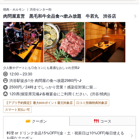
焼肉・ホルモン
渋谷センター街
肉問屋直営 黒毛和牛全品食べ飲み放題 牛若丸 渋谷店
少人数やデートにも◎合コンにも最適なおしゃれ空間♪
12:00～23:30
渋谷駅徒歩1分 肉問屋の食べ放題2980円~♪
2500円／24時までしっかり営業！感染症対策に留…
120席(個室席完備♪各種宴会にご利用ください。(渋谷/焼肉))
【アプリ予約限定】最大800ポイント還元対象店
口コミ投稿特典対象店
スマート支払い可
クーポン
コース
料理 or ドリンク全品15%OFF!!(金・土・祝前日は10%OFF)毎日使える
お得なクーポン