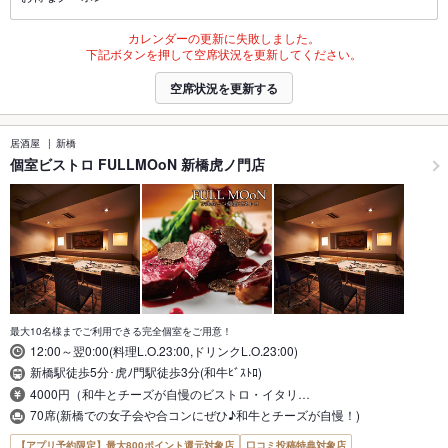
カレンダーの更新に失敗しました。
下記ボタンを押して空席状況を更新してください。
空席状況を更新する
居酒屋
新橋
個室ビストロ FULLMOoN 新橋虎ノ門店
最大10名様までご利用できる完全個室をご用意！
12:00～翌0:00(料理L.O.23:00,ドリンクL.O.23:00)
新橋駅徒歩5分･虎ﾉ門駅徒歩3分(和牛ﾋﾞｽﾄﾛ)
4000円（和牛とチーズが自慢のビストロ・イタリ…
70席(新橋での女子会や合コンにぜひ♪和牛とチーズが自慢！)
【アプリ予約限定】最大800ポイント還元対象店
口コミ投稿特典対象店