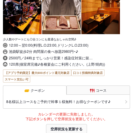
少人数やデートにも◎合コンにも最適なおしゃれ空間♪
12:00～翌0:00(料理L.O.23:00,ドリンクL.O.23:00)
池袋駅徒歩2分 肉問屋の食べ放題2980円~♪
2500円／24時までしっかり営業！感染症対策に留…
120席(個室席完備♪各種宴会にご利用ください。(上野/焼肉))
【アプリ予約限定】最大800ポイント還元対象店
口コミ投稿特典対象店
スマート支払い可
クーポン
コース
8名様以上コースをご予約で幹事１様無料！お得なクーポンです♪
カレンダーの更新に失敗しました。
下記ボタンを押して空席状況を更新してください。
空席状況を更新する