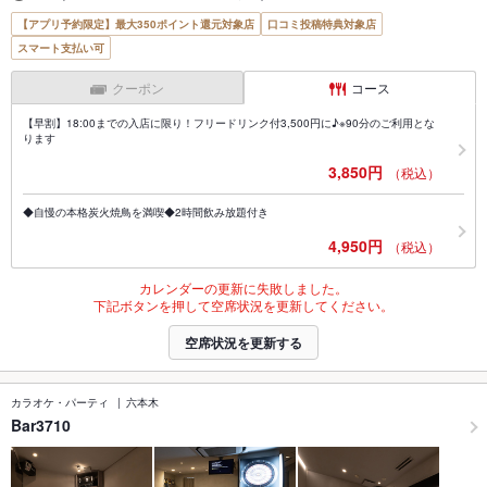
【アプリ予約限定】最大350ポイント還元対象店
口コミ投稿特典対象店
スマート支払い可
クーポン
コース
【早割】18:00までの入店に限り！フリードリンク付3,500円に♪※90分のご利用とな
ります
3,850円
（税込）
◆自慢の本格炭火焼鳥を満喫◆2時間飲み放題付き
4,950円
（税込）
カレンダーの更新に失敗しました。
下記ボタンを押して空席状況を更新してください。
空席状況を更新する
カラオケ・パーティ
六本木
Bar3710