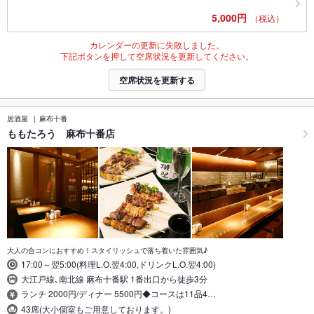
5,000円
（税込）
カレンダーの更新に失敗しました。
下記ボタンを押して空席状況を更新してください。
空席状況を更新する
居酒屋
麻布十番
ももたろう 麻布十番店
大人の合コンにおすすめ！スタイリッシュで落ち着いた雰囲気♪
17:00～翌5:00(料理L.O.翌4:00,ドリンクL.O.翌4:00)
大江戸線､南北線 麻布十番駅 1番出口から徒歩3分
ランチ 2000円/ディナー 5500円◆コースは11品4…
43席(大小個室もご用意しております。)