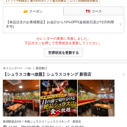
【アプリ予約限定】最大800ポイント還元対象店
口コミ投稿特典対象店
クーポン
コース
【単品注文のお客様限定】お会計から10%OFF!(金祝前日及び12月利用
不可)
カレンダーの更新に失敗しました。
下記ボタンを押して空席状況を更新してください。
空席状況を更新する
ダイニングバー・バル
新宿東口
【シュラスコ食べ放題】シュラスコキング 新宿店
新宿駅徒歩3分！本格シュラスコ！シュラスコキング 新宿店
11:30～翌0:00(料理L.O.23:00,ドリンクL.O.23:30)