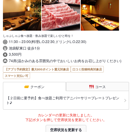
しゃぶしゃぶ食べ放題・飲み放題で楽しいひと時を！
11:30～23:00(料理L.O.22:30,ドリンクL.O.22:30)
池袋駅東口 徒歩1分
3,500円
74席(温かみのある雰囲気の中でおいしいお肉をお召し上がりください)
【アプリ予約限定】最大800ポイント還元対象店
口コミ投稿特典対象店
スマート支払い可
クーポン
コース
【２日前に要予約】食べ放題ご利用でアニバーサリープレートプレゼン
ト♪
カレンダーの更新に失敗しました。
下記ボタンを押して空席状況を更新してください。
空席状況を更新する