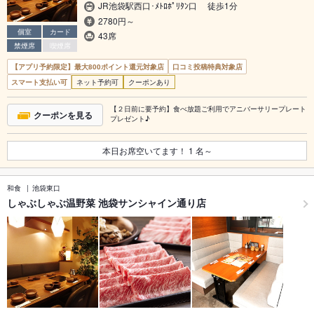
JR池袋駅西口･ﾒﾄﾛﾎﾟﾘﾀﾝ口 徒歩1分
2780円～
個室
カード
43席
禁煙席
喫煙席
【アプリ予約限定】最大800ポイント還元対象店
口コミ投稿特典対象店
スマート支払い可
ネット予約可
クーポンあり
【２日前に要予約】食べ放題ご利用でアニバーサリープレート
クーポンを見る
プレゼント♪
本日お席空いてます！
1
名～
和食
池袋東口
しゃぶしゃぶ温野菜 池袋サンシャイン通り店