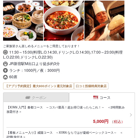
ご家族皆さん楽しめるメニューをご用意しております！
11:30～15:00(料理L.O.14:30,ドリンクL.O.14:30),17:00～23:00(料理
L.O.22:00,ドリンクL.O.22:30)
JR新宿駅M出口より徒歩約3分
ランチ：1000円／夜：3000円
60席
【アプリ予約限定】最大800ポイント還元対象店
口コミ投稿特典対象店
クーポン
コース
【XI’AN 入門】秦都コース ～コスパ最高！超お得◎迷ったらこれ！～ ＜2時間飲み
放題付き＞
5,000円
（税込）
【看板メニュー入り】咸陽コース ～XI’AN ならではが凝縮ベーシックコース～ ＜
2H飲放付き＞