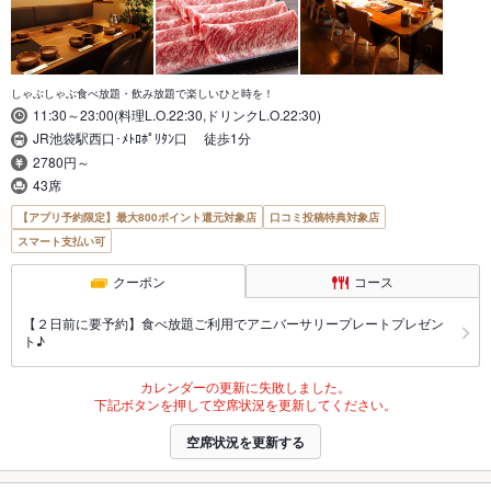
しゃぶしゃぶ食べ放題・飲み放題で楽しいひと時を！
11:30～23:00(料理L.O.22:30,ドリンクL.O.22:30)
JR池袋駅西口･ﾒﾄﾛﾎﾟﾘﾀﾝ口 徒歩1分
2780円～
43席
【アプリ予約限定】最大800ポイント還元対象店
口コミ投稿特典対象店
スマート支払い可
クーポン
コース
【２日前に要予約】食べ放題ご利用でアニバーサリープレートプレゼン
ト♪
カレンダーの更新に失敗しました。
下記ボタンを押して空席状況を更新してください。
空席状況を更新する