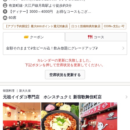
有楽町線･大江戸線月島駅より徒歩約3分
【ディナー】3000～4000円 お得なコースもござ…
60席
【アプリ予約限定】最大800ポイント還元対象店
口コミ投稿特典対象店
COIN+支払い可
クーポン
コース
金額そのままで♪生ビール込！飲み放題にグレードアップ♪
カレンダーの更新に失敗しました。
下記ボタンを押して空席状況を更新してください。
空席状況を更新する
韓国料理
新大久保
元祖イイダコ専門店 ホンスチュクミ 新宿歌舞伎町店