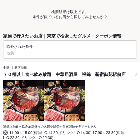
検索結果は以上です。
条件が似ているお店から探してみませんか？
家族で行きたいお店｜東京で検索したグルメ・クーポン情報
除外された条件
池袋
中華
新宿御苑
７０種以上食べ飲み放題 中華居酒屋 福錦 新宿御苑駅前店
鴛鴦火鍋食べ飲み放題熱々の火鍋小籠包や自家製餃子デザーもあり
11:00～15:00(料理L.O.14:30,ドリンクL.O.14:30),17:00～23:30(料理
L.O.22:30,ドリンクL.O.22:30)