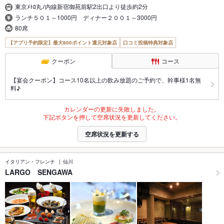
東京ﾒﾄﾛ丸ﾉ内線新宿御苑前駅2出口より徒歩約2分
ランチ５０１～1000円 ディナー２００１～3000円
80席
【アプリ予約限定】最大800ポイント還元対象店
口コミ投稿特典対象店
クーポン
コース
【宴会クーポン】コース10名以上の飲み放題のご予約で、幹事様1名無
料♪
カレンダーの更新に失敗しました。
下記ボタンを押して空席状況を更新してください。
空席状況を更新する
イタリアン・フレンチ
仙川
LARGO SENGAWA