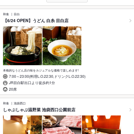
和食
目白
【6/24 OPEN】うどん 白糸 目白店
本格的なうどん店の味をカジュアルな価格で楽しめます!
7:00～23:00(料理L.O.22:30,ドリンクL.O.22:30)
JR目白駅出口より徒歩約1分
20席
和食
池袋西口
しゃぶしゃぶ温野菜 池袋西口公園前店