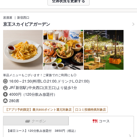
空席状況を更新する
居酒屋
新宿西口
京王スカイビアガーデン
単品メニューもございます！ご家族でのご利用にも◎
16:00～21:30(料理L.O.21:00,ドリンクL.O.21:00)
JR｢新宿駅｣中央西口(京王口)より徒歩1分
4000円（120分飲み放題付）
280席
【アプリ予約限定】最大800ポイント還元対象店
口コミ投稿特典対象店
クーポン
コース
【縁日コース】120分飲み放題付 3850円（税込）