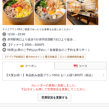
テイクアウトOK♪ご家庭でゆったりお食事をお楽しみください！
12:00～23:00
赤羽駅南口より徒歩1分/赤羽岩淵駅1出口より徒歩…
【ディナー】2000～3000円
58席(お席のご予約はお早めに！各種宴会のご予約を承り中！ )
【アプリ予約限定】最大800ポイント還元対象店
口コミ投稿特典対象店
クーポン
コース
【大変お得！】単品飲み放題プラン100分 お一人様1,800円（税込）
カレンダーの更新に失敗しました。
下記ボタンを押して空席状況を更新してください。
空席状況を更新する