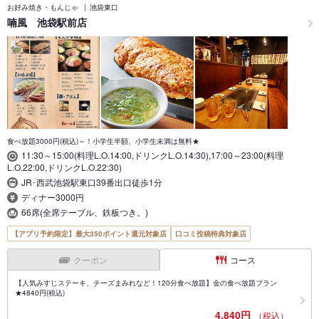
お好み焼き・もんじゃ
池袋東口
喃風 池袋駅前店
食べ放題3000円(税込)～！小学生半額、小学生未満は無料★
11:30～15:00(料理L.O.14:00,ドリンクL.O.14:30),17:00～23:00(料理
L.O.22:00,ドリンクL.O.22:30)
JR･西武池袋駅東口39番出口徒歩1分
ディナー3000円
66席(全席テーブル、鉄板つき。)
【アプリ予約限定】最大350ポイント還元対象店
口コミ投稿特典対象店
クーポン
コース
【人気みすじステーキ、チーズまみれなど！120分食べ放題】金の食べ放題プラン
★4840円(税込)
4,840円
（税込）