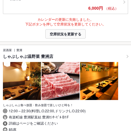
6,000円
（税込）
カレンダーの更新に失敗しました。
下記ボタンを押して空席状況を更新してください。
空席状況を更新する
居酒屋
豊洲
しゃぶしゃぶ温野菜 豊洲店
しゃぶしゃぶ食べ放題・飲み放題で楽しいひと時を！
12:00～22:30(料理L.O.22:00,ドリンクL.O.22:00)
有楽町線 豊洲駅直結 豊洲ｾﾝﾀｰﾋﾞﾙ B1F
詳細はページをご確認ください
85席