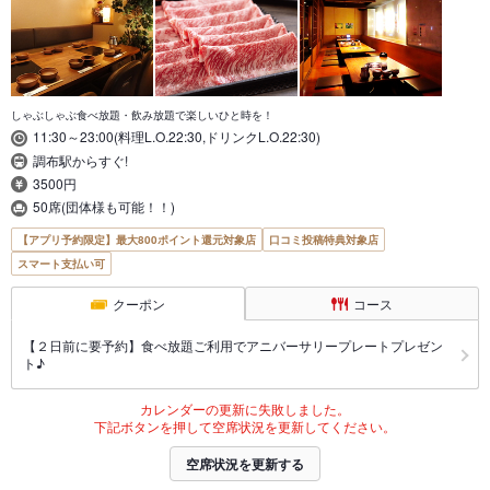
しゃぶしゃぶ食べ放題・飲み放題で楽しいひと時を！
11:30～23:00(料理L.O.22:30,ドリンクL.O.22:30)
調布駅からすぐ!
3500円
50席(団体様も可能！！)
【アプリ予約限定】最大800ポイント還元対象店
口コミ投稿特典対象店
スマート支払い可
クーポン
コース
【２日前に要予約】食べ放題ご利用でアニバーサリープレートプレゼン
ト♪
カレンダーの更新に失敗しました。
下記ボタンを押して空席状況を更新してください。
空席状況を更新する