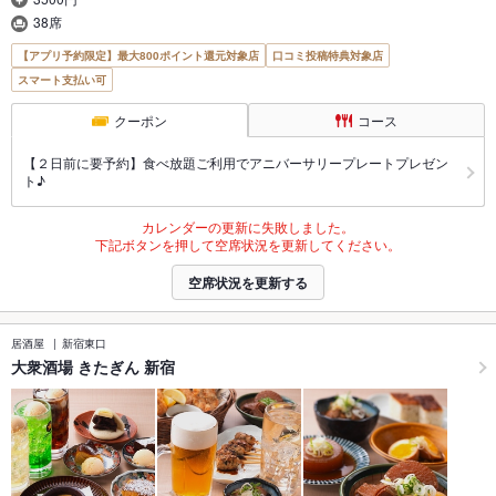
38席
【アプリ予約限定】最大800ポイント還元対象店
口コミ投稿特典対象店
スマート支払い可
クーポン
コース
【２日前に要予約】食べ放題ご利用でアニバーサリープレートプレゼン
ト♪
カレンダーの更新に失敗しました。
下記ボタンを押して空席状況を更新してください。
空席状況を更新する
居酒屋
新宿東口
大衆酒場 きたぎん 新宿