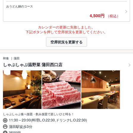
おうどん鍋のコース
4,500円
（税込）
カレンダーの更新に失敗しました。
下記ボタンを押して空席状況を更新してください。
空席状況を更新する
和食
蒲田
しゃぶしゃぶ温野菜 蒲田西口店
しゃぶしゃぶ食べ放題・飲み放題で楽しいひと時を！
11:30～23:00(料理L.O.22:30,ドリンクL.O.22:30)
蒲田駅徒歩3分
3500円