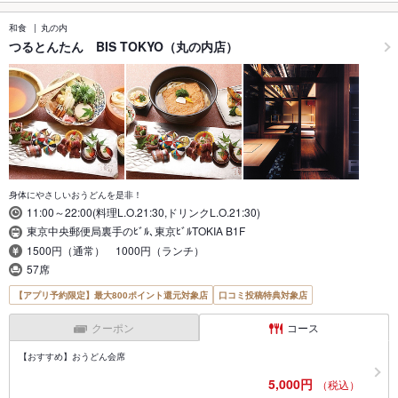
和食
丸の内
つるとんたん BIS TOKYO（丸の内店）
身体にやさしいおうどんを是非！
11:00～22:00(料理L.O.21:30,ドリンクL.O.21:30)
東京中央郵便局裏手のﾋﾞﾙ､東京ﾋﾞﾙTOKIA B1F
1500円（通常） 1000円（ランチ）
57席
【アプリ予約限定】最大800ポイント還元対象店
口コミ投稿特典対象店
クーポン
コース
【おすすめ】おうどん会席
5,000円
（税込）