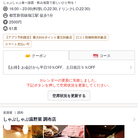
しゃぶしゃぶ食べ放題・飲み放題で楽しいひと時を！
16:00～23:00(料理L.O.22:30,ドリンクL.O.22:30)
都営新宿線瑞江駅 徒歩1分
2500円
61席
【アプリ予約限定】最大800ポイント還元対象店
口コミ投稿特典対象店
スマート支払い可
クーポン
コース
【お得】お会計から平日10％OFF、土日祝日５％OFF
カレンダーの更新に失敗しました。
下記ボタンを押して空席状況を更新してください。
空席状況を更新する
居酒屋
調布
しゃぶしゃぶ温野菜 調布店