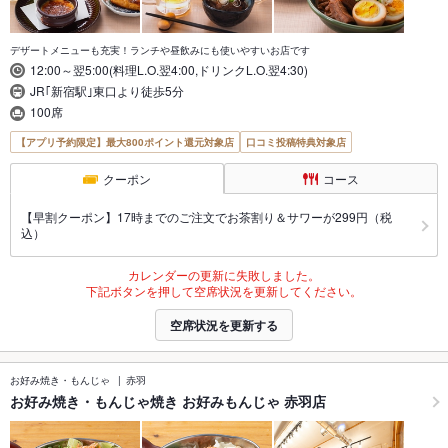
デザートメニューも充実！ランチや昼飲みにも使いやすいお店です
12:00～翌5:00(料理L.O.翌4:00,ドリンクL.O.翌4:30)
JR｢新宿駅｣東口より徒歩5分
100席
【アプリ予約限定】最大800ポイント還元対象店
口コミ投稿特典対象店
クーポン
コース
【早割クーポン】17時までのご注文でお茶割り＆サワーが299円（税
込）
カレンダーの更新に失敗しました。
下記ボタンを押して空席状況を更新してください。
空席状況を更新する
お好み焼き・もんじゃ
赤羽
お好み焼き・もんじゃ焼き お好みもんじゃ 赤羽店