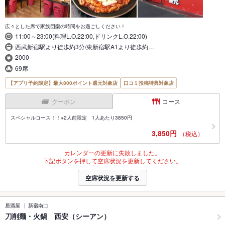
広々とした席で家族団欒の時間をお過ごしください！
11:00～23:00(料理L.O.22:00,ドリンクL.O.22:00)
西武新宿駅より徒歩約3分/東新宿駅A1より徒歩約…
2000
69席
【アプリ予約限定】最大800ポイント還元対象店
口コミ投稿特典対象店
クーポン
コース
スペシャルコース！！※2人前限定 1人あたり3850円
3,850円
（税込）
カレンダーの更新に失敗しました。
下記ボタンを押して空席状況を更新してください。
空席状況を更新する
居酒屋
新宿南口
刀削麺・火鍋 西安（シーアン）