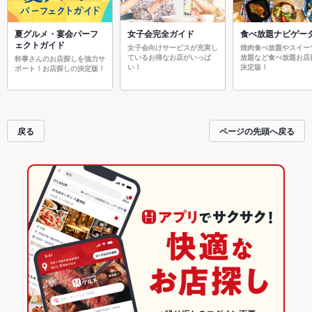
夏グルメ・宴会パーフ
女子会完全ガイド
食べ放題ナビゲー
ェクトガイド
女子会向けサービスが充実し
焼肉食べ放題やスイー
ているお得なお店がいっぱ
放題など食べ放題お店
幹事さんのお店探しを強力サ
い！
決定版！
ポート！お店探しの決定版！
戻る
ページの先頭へ戻る