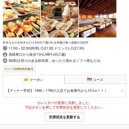
好きなものを好きなだけ♪自分で揚げれる串揚げ食べ放題が大好評
11:00～22:00(料理L.O.21:30,ドリンクL.O.21:30)
池袋東口から徒歩1分(LABI1※旧三越)
96席(仕切りのあるBOX席、ゆったり座れるソファ席など♪)
口コミ投稿特典対象店
クーポン
コース
【ディナー早得】 16時～17時の入店でお食事代から10％oｆｆ！
カレンダーの更新に失敗しました。
下記ボタンを押して空席状況を更新してください。
空席状況を更新する