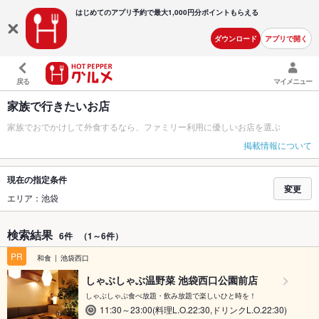
はじめてのアプリ予約で最大
1,000円分ポイントもらえる
ダウンロード
アプリで開く
戻る
マイメニュー
家族で行きたいお店
家族でおでかけして外食するなら、ファミリー利用に優しいお店を選ぶ
掲載情報について
現在の指定条件
変更
エリア：池袋
検索結果
6件
（1～6件）
PR
和食
池袋西口
しゃぶしゃぶ温野菜 池袋西口公園前店
しゃぶしゃぶ食べ放題・飲み放題で楽しいひと時を！
11:30～23:00(料理L.O.22:30,ドリンクL.O.22:30)