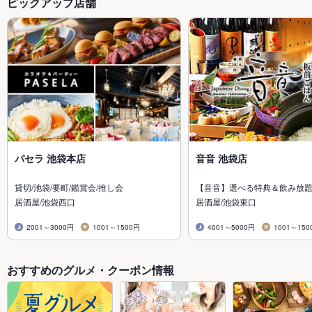
ピックアップ店舗
パセラ 池袋本店
音音 池袋店
貸切/池袋/要町/鑑賞会/推し会
【音音】選べる特典＆飲み放
居酒屋/池袋西口
居酒屋/池袋東口
2001～3000円
1001～1500円
4001～5000円
1001～150
おすすめのグルメ・クーポン情報