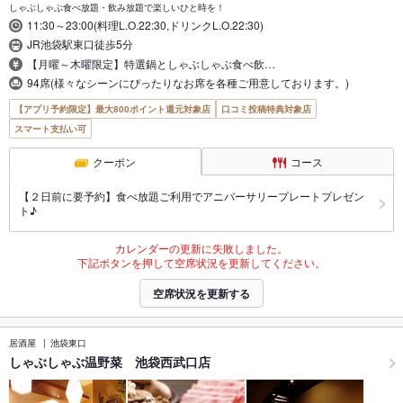
しゃぶしゃぶ食べ放題・飲み放題で楽しいひと時を！
11:30～23:00(料理L.O.22:30,ドリンクL.O.22:30)
JR池袋駅東口徒歩5分
【月曜～木曜限定】特選鍋としゃぶしゃぶ食べ飲…
94席(様々なシーンにぴったりなお席を各種ご用意しております。)
【アプリ予約限定】最大800ポイント還元対象店
口コミ投稿特典対象店
スマート支払い可
クーポン
コース
【２日前に要予約】食べ放題ご利用でアニバーサリープレートプレゼン
ト♪
カレンダーの更新に失敗しました。
下記ボタンを押して空席状況を更新してください。
空席状況を更新する
居酒屋
池袋東口
しゃぶしゃぶ温野菜 池袋西武口店