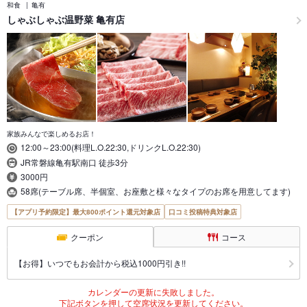
和食
亀有
しゃぶしゃぶ温野菜 亀有店
家族みんなで楽しめるお店！
12:00～23:00(料理L.O.22:30,ドリンクL.O.22:30)
JR常磐線亀有駅南口 徒歩3分
3000円
58席(テーブル席、半個室、お座敷と様々なタイプのお席を用意してます)
【アプリ予約限定】最大800ポイント還元対象店
口コミ投稿特典対象店
クーポン
コース
【お得】いつでもお会計から税込1000円引き!!
カレンダーの更新に失敗しました。
下記ボタンを押して空席状況を更新してください。