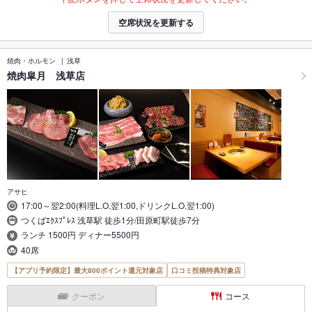
空席状況を更新する
焼肉・ホルモン
浅草
焼肉皐月 浅草店
アサヒ
17:00～翌2:00(料理L.O.翌1:00,ドリンクL.O.翌1:00)
つくばｴｸｽﾌﾟﾚｽ 浅草駅 徒歩1分/田原町駅徒歩7分
ランチ 1500円 ディナー5500円
40席
【アプリ予約限定】最大800ポイント還元対象店
口コミ投稿特典対象店
クーポン
コース