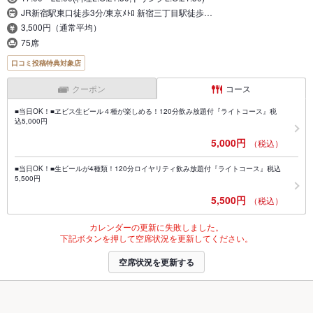
JR新宿駅東口徒歩3分/東京ﾒﾄﾛ 新宿三丁目駅徒歩…
3,500円（通常平均）
75席
口コミ投稿特典対象店
クーポン
コース
■当日OK！■ヱビス生ビール４種が楽しめる！120分飲み放題付『ライトコース』税
込5,000円
5,000円
（税込）
■当日OK！■生ビールが4種類！120分ロイヤリティ飲み放題付『ライトコース』税込
5,500円
5,500円
（税込）
カレンダーの更新に失敗しました。
下記ボタンを押して空席状況を更新してください。
空席状況を更新する