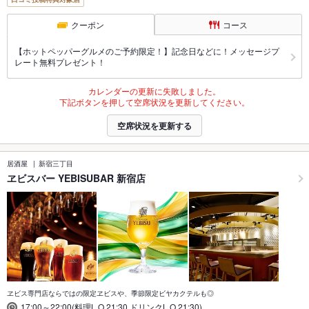
クーポン
コース
【ホットペッパーグルメのご予約限定！】記念日などに！メッセージプ
レート無料プレゼント！
カレンダーの更新に失敗しました。
下記ボタンを押して空席状況を更新してください。
空席状況を更新する
居酒屋
新宿三丁目
ヱビスバー YEBISUBAR 新宿店
ヱビス専門店ならではの限定ヱビスや、季節限定ビヤカクテルも◎
17:00～22:00(料理L.O.21:30,ドリンクL.O.21:30)