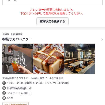
カレンダーの更新に失敗しました。
下記ボタンを押して空席状況を更新してください。
空席状況を更新する
居酒屋
新宿御苑
御苑サカバベクター
豊富な種類のクラフトビールや自社醸造ビールをご用意◎
17:00～23:00(料理L.O.22:30,ドリンクL.O.22:30)
新宿御苑駅徒歩3分
ディナー：4000円
46席
口コミ投稿特典対象店