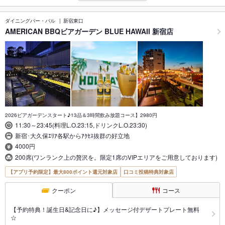
ダイニングバー・バル
新宿東口
AMERICAN BBQビアガーデン BLUE HAWAII 新宿店
2026ビアガーデンスタート♪13品＆3時間飲み放題コース】2980円
11:30～23:45(料理L.O.23:15,ドリンクL.O.23:30)
新宿･大久保ｴﾘｱ各駅からｱｸｾｽ抜群の好立地
4000円
200席(ワンランク上の贅沢を。限定1席のVIPエリアをご用意しております)
【アプリ予約限定】最大800ポイント還元対象店
口コミ投稿特典対象店
クーポン
コース
【予約特典！誕生日&記念日に♪】メッセージ付デザートプレート無料
☆