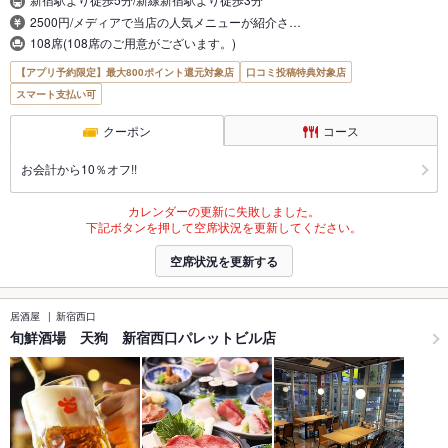
2500円/メディアで当店の人気メニューが紹介さ…
108席(108席のご用意がございます。)
【アプリ予約限定】最大800ポイント還元対象店
口コミ投稿特典対象店
スマート支払い可
クーポン
コース
お会計から10％オフ!!
カレンダーの更新に失敗しました。
下記ボタンを押して空席状況を更新してください。
空席状況を更新する
居酒屋
新宿西口
旬鮮酒場 天狗 新宿西口パレットビル店