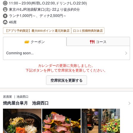
11:00～23:00(料理L.O.22:00,ドリンクL.O.22:30)
東京ﾒﾄﾛ,JR池袋駅東口(北)･22より徒歩約0分
ランチ1,000円～、ディナ2,500円～
46席
【アプリ予約限定】最大800ポイント還元対象店
口コミ投稿特典対象店
クーポン
コース
Comming soon...
カレンダーの更新に失敗しました。
下記ボタンを押して空席状況を更新してください。
空席状況を更新する
居酒屋
池袋西口
焼肉屋台皐月 池袋西口