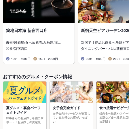
築地日本海 新宿西口店
新宿天空ビアガーデン202
寿司/居酒屋/食べ放題/飲み放題/海…
新宿で【絶品お肉食べ放題ビ
和食/新宿西口
ダイニングバー・バル/新宿東
4001～5000円
1501～2000円
3001～4000円
2001～300
おすすめのグルメ・クーポン情報
夏グルメ・宴会パーフ
女子会完全ガイド
食べ放題ナビゲー
ェクトガイド
女子会向けサービスが充実し
焼肉食べ放題やスイー
ているお得なお店がいっぱ
放題など食べ放題お店
幹事さんのお店探しを強力サ
い！
決定版！
ポート！お店探しの決定版！