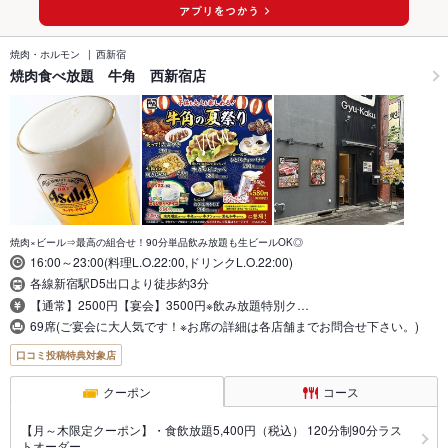
焼肉・ホルモン
西新宿
焼肉食べ放題 牛角 西新宿店
焼肉×ビール⇒最高の組合せ！90分単品飲み放題も生ビールOK◎
16:00～23:00(料理L.O.22:00,ドリンクL.O.22:00)
各線新宿駅D5出口より徒歩約3分
【通常】2500円【宴会】3500円※飲み放題特別ク…
69席(ご宴会に大人気です！※お席の詳細は各店舗までお問合せ下さい。)
口コミ投稿特典対象店
クーポン
コース
【月～木限定クーポン】・食飲放題5,400円（税込） 120分制90分ラス
トオーダー