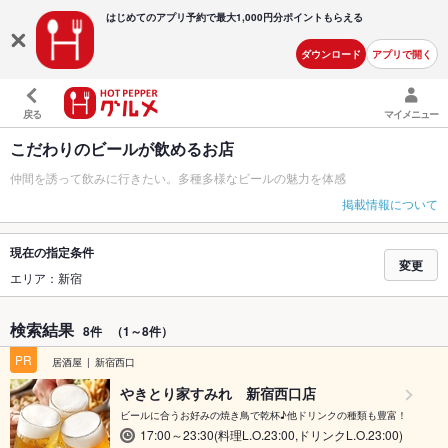
はじめてのアプリ予約で最大
1,000円分ポイントもらえる
ダウンロード
アプリで開く
戻る
マイメニュー
こだわりのビールが飲めるお店
仲間を誘って飲みに行きたい。多種多様なビールの魅力を体感
掲載情報について
現在の指定条件
変更
エリア：新宿
検索結果
8件
（1～8件）
PR
居酒屋
新宿西口
やきとり家すみれ 新宿西口店
ビールに合うお好みの焼き鳥で乾杯♪他ドリンクの種類も豊富！
17:00～23:30(料理L.O.23:00,ドリンクL.O.23:00)