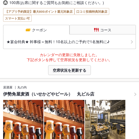
100席(お席に関するご質問もお気軽にご相談ください。)
【アプリ予約限定】最大800ポイント還元対象店
口コミ投稿特典対象店
スマート支払い可
クーポン
コース
★宴会特典★ 幹事様＝無料！10名以上のご予約で1名無料に♪
カレンダーの更新に失敗しました。
下記ボタンを押して空席状況を更新してください。
空席状況を更新する
居酒屋
丸の内
伊勢角屋麦酒（いせかどやビール） 丸ビル店