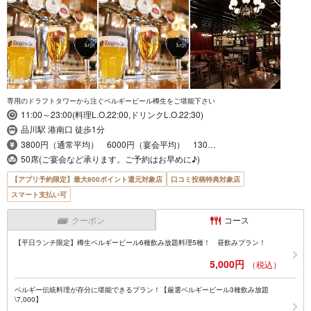
専用のドラフトタワーから注ぐベルギービール樽生をご堪能下さい
11:00～23:00(料理L.O.22:00,ドリンクL.O.22:30)
品川駅 港南口 徒歩1分
3800円（通常平均） 6000円（宴会平均） 130…
50席(ご宴会など承ります。ご予約はお早めに♪)
【アプリ予約限定】最大800ポイント還元対象店
口コミ投稿特典対象店
スマート支払い可
クーポン
コース
【平日ランチ限定】樽生ベルギービール6種飲み放題料理5種！ 昼飲みプラン！
5,000円
（税込）
ベルギー伝統料理が存分に堪能できるプラン！【厳選ベルギービール3種飲み放題
\7,000】