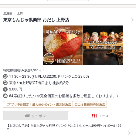
居酒屋
上野
東京もんじゃ倶楽部 おだし 上野店
時間無制限飲み放題3,300円！
11:30～23:30(料理L.O.22:30,ドリンクL.O.23:00)
東京ﾒﾄﾛ上野駅C7出口より徒歩約2分
3,000円
64席(掘りごたつや完全個室のお部屋を多数ご用意しております。)
【アプリ予約限定】最大800ポイント還元対象店
口コミ投稿特典対象店
クーポン
コース
【お席のみ予約】当日お好きな料理ドリンクを注文！生ビール290円/ハイボール199
円