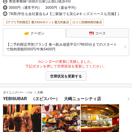
東急東横線｢自由が丘駅｣正面口徒歩3分
3000円（通常平均） 3000円（宴会平均）
78席(学生も会社宴会も♪【ご家族でも安心♪キッズスペースも完備】)
【アプリ予約限定】最大800ポイント還元対象店
口コミ投稿特典対象店
クーポン
コース
【ご予約限定早割プラン】食べ飲み放題平日17時30分までのスタート
で焼肉堪能5000円/牛角5400円
カレンダーの更新に失敗しました。
下記ボタンを押して空席状況を更新してください。
空席状況を更新する
ダイニングバー・バル
大崎
YEBISUBAR （ヱビスバー） 大崎ニューシティ店