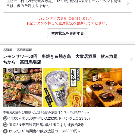
生ビール付【2時間飲み放題】 1580円(税込) ※東京ドームイベント開催
日は、飲み放題ありません
カレンダーの更新に失敗しました。
下記ボタンを押して空席状況を更新してください。
空席状況を更新する
居酒屋
高田馬場駅
レモンサワー50円 串焼き＆焼き鳥 大衆居酒屋 飲み放題
ちから 高田馬場店
本格炭火焼をご堪能いただける飲み放題付きコースは3,280円～！
11:00～翌0:00(料理L.O.23:30,ドリンクL.O.23:30)
東京ﾒﾄﾛ東西線高田馬場駅1出口より徒歩約3分
ゆったり3時間食べ飲み放題コース3300円～