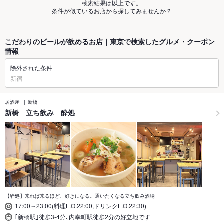
検索結果は以上です。
条件が似ているお店から探してみませんか？
こだわりのビールが飲めるお店｜東京で検索したグルメ・クーポン
情報
除外された条件
新宿
居酒屋
新橋
新橋 立ち飲み 酔処
【酔処】来れば来るほど、好きになる。通いたくなる立ち飲み酒場
17:00～23:00(料理L.O.22:00,ドリンクL.O.22:30)
｢新橋駅｣徒歩3-4分､内幸町駅徒歩2分の好立地です