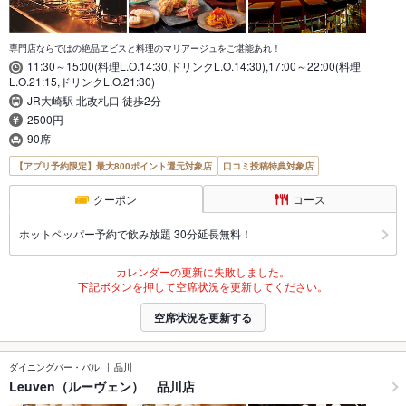
専門店ならではの絶品ヱビスと料理のマリアージュをご堪能あれ！
11:30～15:00(料理L.O.14:30,ドリンクL.O.14:30),17:00～22:00(料理
L.O.21:15,ドリンクL.O.21:30)
JR大崎駅 北改札口 徒歩2分
2500円
90席
【アプリ予約限定】最大800ポイント還元対象店
口コミ投稿特典対象店
クーポン
コース
ホットペッパー予約で飲み放題 30分延長無料！
カレンダーの更新に失敗しました。
下記ボタンを押して空席状況を更新してください。
空席状況を更新する
ダイニングバー・バル
品川
Leuven（ルーヴェン） 品川店