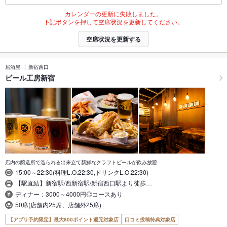
カレンダーの更新に失敗しました。
下記ボタンを押して空席状況を更新してください。
空席状況を更新する
居酒屋
新宿西口
ビール工房新宿
店内の醸造所で造られる出来立て新鮮なクラフトビールが飲み放題
15:00～22:30(料理L.O.22:30,ドリンクL.O.22:30)
【駅直結】新宿駅/西新宿駅/新宿西口駅より徒歩…
ディナー：3000～4000円◎コースあり
50席(店舗内25席、店舗外25席)
【アプリ予約限定】最大800ポイント還元対象店
口コミ投稿特典対象店