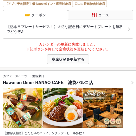
【アプリ予約限定】最大800ポイント還元対象店
口コミ投稿特典対象店
クーポン
コース
【記念日プレートサービス！】大切な記念日にデザートプレートを無料
でどうぞ♪
カレンダーの更新に失敗しました。
下記ボタンを押して空席状況を更新してください。
空席状況を更新する
カフェ・スイーツ
池袋東口
Hawaiian Diner HANAO CAFE 池袋パルコ店
【池袋駅直結】こだわりのハワイアンクラフトビール多数！