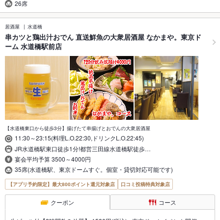
26席
居酒屋
水道橋
串カツと鶏出汁おでん 直送鮮魚の大衆居酒屋 なかまや。東京ド
ーム 水道橋駅前店
【水道橋東口から徒歩3分】揚げたて串揚げとおでんの大衆居酒屋
11:30～23:15(料理L.O.22:30,ドリンクL.O.22:45)
JR水道橋駅東口徒歩1分!都営三田線水道橋駅徒歩…
宴会平均予算 3500～4000円
35席(水道橋駅、東京ドームすぐ。個室・貸切対応可能です)
【アプリ予約限定】最大800ポイント還元対象店
口コミ投稿特典対象店
クーポン
コース