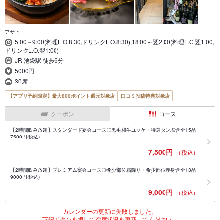
アサヒ
5:00～9:00(料理L.O.8:30,ドリンクL.O.8:30),18:00～翌2:00(料理L.O.翌1:00,
ドリンクL.O.翌1:00)
JR 池袋駅 徒歩6分
5000円
30席
【アプリ予約限定】最大800ポイント還元対象店
口コミ投稿特典対象店
クーポン
コース
【2時間飲み放題】スタンダード宴会コース◎黒毛和牛ユッケ・特選タン塩含全15品
7500円(税込)
7,500円
（税込）
【2時間飲み放題】プレミアム宴会コース◎希少部位霜降り・希少部位赤身含全13品
9000円(税込)
9,000円
（税込）
カレンダーの更新に失敗しました。
下記ボタンを押して空席状況を更新してください。