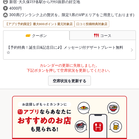
新宿･大久保ｴﾘｱ各駅からｱｸｾｽ抜群の好立地
4000円
300席(ワンランク上の贅沢を。限定1席のVIPエリアをご用意しております)
【アプリ予約限定】最大800ポイント還元対象店
口コミ投稿特典対象店
クーポン
コース
【予約特典！誕生日&記念日に♪】メッセージ付デザートプレート無料
☆
カレンダーの更新に失敗しました。
下記ボタンを押して空席状況を更新してください。
空席状況を更新する