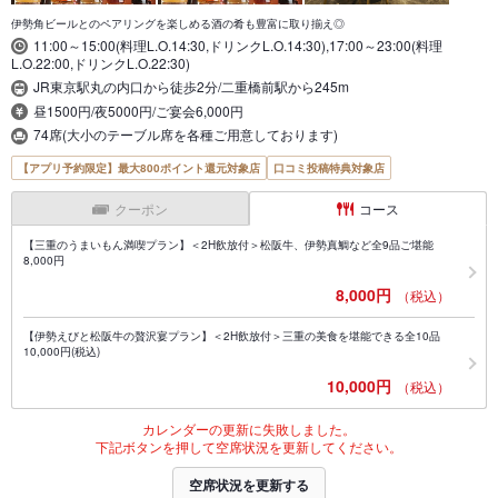
伊勢角ビールとのペアリングを楽しめる酒の肴も豊富に取り揃え◎
11:00～15:00(料理L.O.14:30,ドリンクL.O.14:30),17:00～23:00(料理
L.O.22:00,ドリンクL.O.22:30)
JR東京駅丸の内口から徒歩2分/二重橋前駅から245m
昼1500円/夜5000円/ご宴会6,000円
74席(大小のテーブル席を各種ご用意しております)
【アプリ予約限定】最大800ポイント還元対象店
口コミ投稿特典対象店
クーポン
コース
【三重のうまいもん満喫プラン】＜2H飲放付＞松阪牛、伊勢真鯛など全9品ご堪能
8,000円
8,000円
（税込）
【伊勢えびと松阪牛の贅沢宴プラン】＜2H飲放付＞三重の美食を堪能できる全10品
10,000円(税込)
10,000円
（税込）
カレンダーの更新に失敗しました。
下記ボタンを押して空席状況を更新してください。
空席状況を更新する