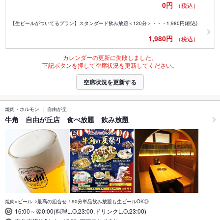
0円
（税込）
【生ビールがついてるプラン】スタンダード飲み放題＜120分＞・・・1,980円(税込)
1,980円
（税込）
カレンダーの更新に失敗しました。
下記ボタンを押して空席状況を更新してください。
空席状況を更新する
焼肉・ホルモン
自由が丘
牛角 自由が丘店 食べ放題 飲み放題
焼肉×ビール⇒最高の組合せ！90分単品飲み放題も生ビールOK◎
16:00～翌0:00(料理L.O.23:00,ドリンクL.O.23:00)