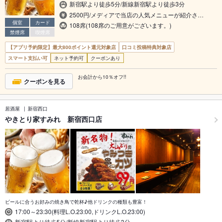
新宿駅より徒歩5分/新線新宿駅より徒歩3分
2500円/メディアで当店の人気メニューが紹介さ…
個室
カード
108席(108席のご用意がございます。)
禁煙席
喫煙席
【アプリ予約限定】最大800ポイント還元対象店
口コミ投稿特典対象店
スマート支払い可
ネット予約可
クーポンあり
お会計から10％オフ!!
クーポンを見る
居酒屋
新宿西口
やきとり家すみれ 新宿西口店
ビールに合うお好みの焼き鳥で乾杯♪他ドリンクの種類も豊富！
17:00～23:30(料理L.O.23:00,ドリンクL.O.23:00)
新宿駅より徒歩5分/新線新宿駅より徒歩3分