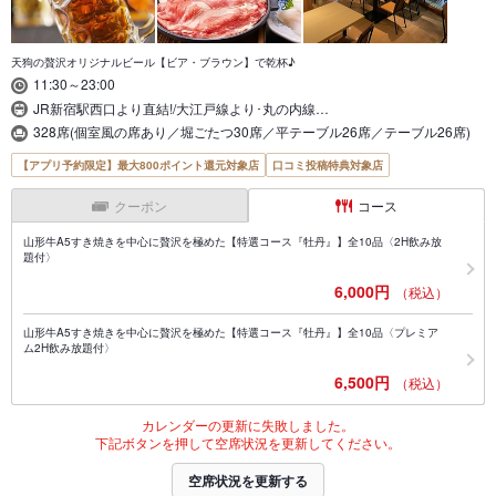
天狗の贅沢オリジナルビール【ビア・ブラウン】で乾杯♪
11:30～23:00
JR新宿駅西口より直結!/大江戸線より･丸の内線…
328席(個室風の席あり／堀ごたつ30席／平テーブル26席／テーブル26席)
【アプリ予約限定】最大800ポイント還元対象店
口コミ投稿特典対象店
クーポン
コース
山形牛A5すき焼きを中心に贅沢を極めた【特選コース『牡丹』】全10品〈2H飲み放
題付〉
6,000円
（税込）
山形牛A5すき焼きを中心に贅沢を極めた【特選コース『牡丹』】全10品〈プレミア
ム2H飲み放題付〉
6,500円
（税込）
カレンダーの更新に失敗しました。
下記ボタンを押して空席状況を更新してください。
空席状況を更新する