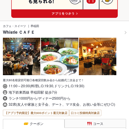
カフェ・スイーツ
早稲田
Whistle ＣＡＦＥ
最大60名様貸切可能◎各種貸切飲み会から結婚式二次会まで！
11:00～20:00(料理L.O.19:30,ドリンクL.O.19:30)
地下鉄東西線 早稲田駅 徒歩7分
ランチ1000円から/ディナー2500円から
32席(友人や家族と女子会、デート、ママ友会、お祝い会等にぜひ◎)
【アプリ予約限定】最大800ポイント還元対象店
口コミ投稿特典対象店
クーポン
コース