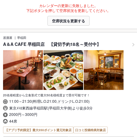
カレンダーの更新に失敗しました。
下記ボタンを押して空席状況を更新してください。
空席状況を更新する
居酒屋
早稲田
A＆A CAFE 早稲田店 【貸切予約18名～受付中】
20名様程度から立食形式で最大50名様程度まで受付可能です！
11:00～21:30(料理L.O.21:00,ドリンクL.O.21:00)
東京ﾒﾄﾛ東西線早稲田駅(早稲田大学側)より徒歩3分
2000円～3000円
44席
【アプリ予約限定】最大350ポイント還元対象店
口コミ投稿特典対象店