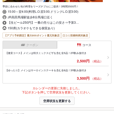
季節に合わせた旬の料理をリーズナブルにご提供！3時間3500円！
15:00～翌4:00(料理L.O.翌3:00,ドリンクL.O.翌3:00)
JR高田馬場駅徒歩8分馬場口近く
【生ビール250円】一番の売りはこの安さ⇒予算3…
150席(カラオケもできる個室あり)
【アプリ予約限定】最大800ポイント還元対象店
口コミ投稿特典対象店
クーポン
コース
【激安コース】メインは特大ミックスピザを含む全5品！2H飲み放付き
2,500円
（税込）
【ゆったり】メインはサーロインステーキを含む全6品！3H飲み放付き
3,500円
（税込）
カレンダーの更新に失敗しました。
下記ボタンを押して空席状況を更新してください。
空席状況を更新する