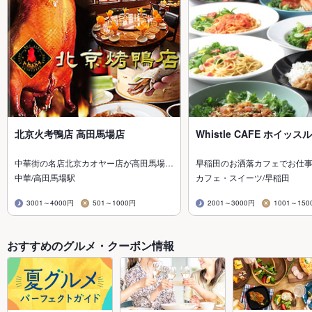
北京火考鴨店 高田馬場店
Whistle CAFE ホイッ
中華街の名店北京カオヤー店が高田馬場…
早稲田のお洒落カフェでお仕
中華/高田馬場駅
カフェ・スイーツ/早稲田
3001～4000円
501～1000円
2001～3000円
1001～150
おすすめのグルメ・クーポン情報