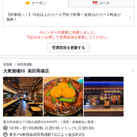
クーポン
コース
【幹事様へ！】15名以上のコース予約で幹事一名様分のコース料金が
無料！
カレンダーの更新に失敗しました。
下記ボタンを押して空席状況を更新してください。
空席状況を更新する
居酒屋
高田馬場駅
大衆酒場55 高田馬場店
最大60名様まで◎飲み放題付き4000円～ご用意！各種宴会に最適！
12:00～翌1:00(料理L.O.翌0:30,ドリンクL.O.翌0:30)
東京ﾒﾄﾛ東西線高田馬場駅1出口より徒歩約2分