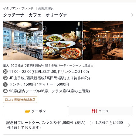
イタリアン・フレンチ
高田馬場駅
クッチーナ カフェ オリーヴァ
最大100名様まで貸切利用が可能！各種パーティーシーンに最適☆
11:00～22:00(料理L.O.21:00,ドリンクL.O.21:00)
JR山手線､西武新宿線｢高田馬場駅｣より徒歩約7分
ランチ：1500円 / ディナー：5000円
92席(店内テーブル68席、テラス席24席のご用意)
口コミ投稿特典対象店
クーポン
コース
記念日プレートクーポン♪２名様1,650円（税込）（＋１名様ごとに660
円頂戴しております）