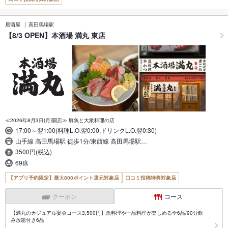
居酒屋
高田馬場駅
【8/3 OPEN】本酒場 満丸 東店
≪2026年8月3日(月)開店≫ 鮮魚と大衆料理の店
17:00～翌1:00(料理L.O.翌0:00,ドリンクL.O.翌0:30)
山手線 高田馬場駅 徒歩1分/東西線 高田馬場駅…
3500円(税込)
69席
【アプリ予約限定】最大800ポイント還元対象店
口コミ投稿特典対象店
クーポン
コース
【満丸のカジュアル宴会コース3,500円】魚料理や一品料理が楽しめる全6品/90分飲
み放題付き6品