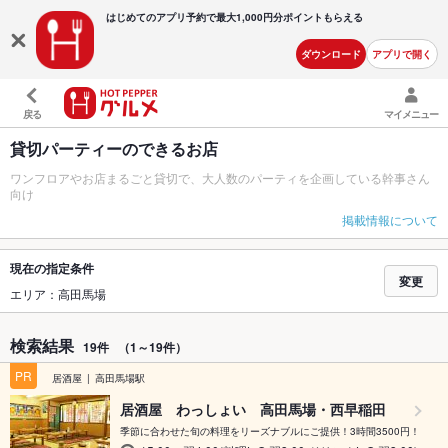
はじめてのアプリ予約で最大
1,000円分ポイントもらえる
ダウンロード
アプリで開く
戻る
マイメニュー
貸切パーティーのできるお店
ワンフロアやお店まるごと貸切で、大人数のパーティを企画している幹事さん
向け
掲載情報について
現在の指定条件
変更
エリア：高田馬場
検索結果
19件
（1～19件）
PR
居酒屋
高田馬場駅
居酒屋 わっしょい 高田馬場・西早稲田
季節に合わせた旬の料理をリーズナブルにご提供！3時間3500円！