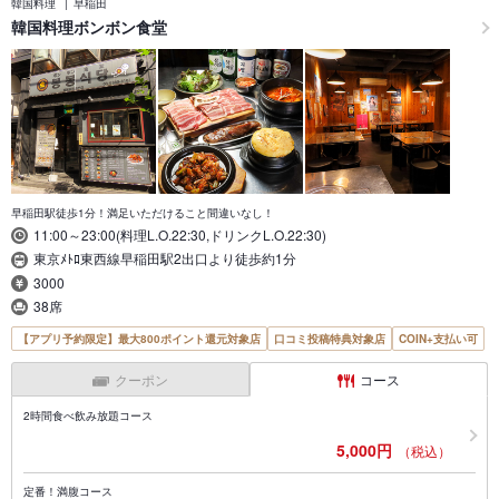
韓国料理
早稲田
韓国料理ボンボン食堂
早稲田駅徒歩1分！満足いただけること間違いなし！
11:00～23:00(料理L.O.22:30,ドリンクL.O.22:30)
東京ﾒﾄﾛ東西線早稲田駅2出口より徒歩約1分
3000
38席
【アプリ予約限定】最大800ポイント還元対象店
口コミ投稿特典対象店
COIN+支払い可
クーポン
コース
2時間食べ飲み放題コース
5,000円
（税込）
定番！満腹コース