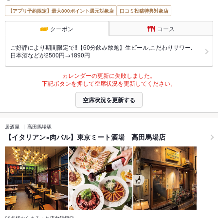
【アプリ予約限定】最大800ポイント還元対象店
口コミ投稿特典対象店
クーポン
コース
ご好評により期間限定で!!【60分飲み放題】生ビール,こだわりサワー.
日本酒などが2500円→1890円
カレンダーの更新に失敗しました。
下記ボタンを押して空席状況を更新してください。
空席状況を更新する
居酒屋
高田馬場駅
【イタリアン×肉バル】東京ミート酒場 高田馬場店
20名様からまるっと店内貸切◎