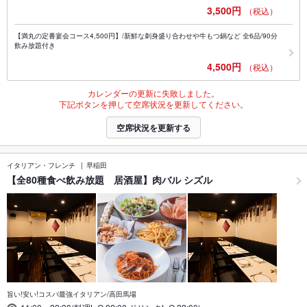
3,500円
（税込）
【満丸の定番宴会コース4,500円】/新鮮な刺身盛り合わせや牛もつ鍋など 全6品/90分
飲み放題付き
4,500円
（税込）
カレンダーの更新に失敗しました。
下記ボタンを押して空席状況を更新してください。
空席状況を更新する
イタリアン・フレンチ
早稲田
【全80種食べ飲み放題 居酒屋】肉バル シズル
旨い!安い!コスパ最強イタリアン/高田馬場