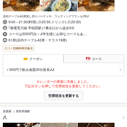
店内テーブル60席貸し切りパーティや、ウェディングプランもOK♪
9:00～21:30(料理L.O.20:30,ドリンクL.O.20:30)
｢都電荒川線 早稲田駅｣1番出口から徒歩3分
コースは3000円台～♪学生様にお得なコースもあ…
61席(店内テーブル42席・テラス19席)
口コミ投稿特典対象店
クーポン
コース
＋500円で飲み放題30分延長♪♪
カレンダーの更新に失敗しました。
下記ボタンを押して空席状況を更新してください。
空席状況を更新する
居酒屋
高田馬場駅
八