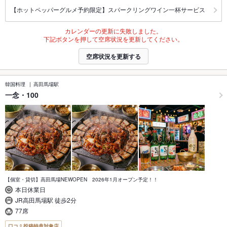
【ホットペッパーグルメ予約限定】スパークリングワイン一杯サービス
カレンダーの更新に失敗しました。
下記ボタンを押して空席状況を更新してください。
空席状況を更新する
韓国料理
高田馬場駅
一念・100
【個室・貸切】高田馬場NEWOPEN 2026年1月オープン予定！！
本日休業日
JR高田馬場駅 徒歩2分
77席
口コミ投稿特典対象店