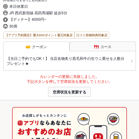
本日休業日
JR 西武新宿線 高田馬場駅 徒歩5分
【ディナー】4000円~
30席
【アプリ予約限定】最大800ポイント還元対象店
口コミ投稿特典対象店
クーポン
コース
【当日ご予約でもOK！】 当店名物炙り黒毛和牛の生ウニ乗せを人数分
プレゼント★
カレンダーの更新に失敗しました。
下記ボタンを押して空席状況を更新してください。
空席状況を更新する