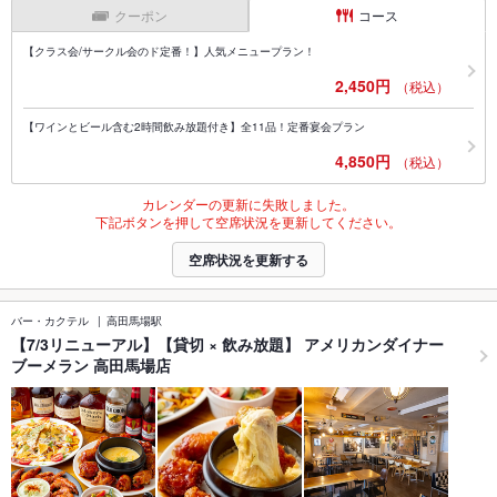
クーポン
コース
【クラス会/サークル会のド定番！】人気メニュープラン！
2,450円
（税込）
【ワインとビール含む2時間飲み放題付き】全11品！定番宴会プラン
4,850円
（税込）
カレンダーの更新に失敗しました。
下記ボタンを押して空席状況を更新してください。
空席状況を更新する
バー・カクテル
高田馬場駅
【7/3リニューアル】【貸切 × 飲み放題】 アメリカンダイナー
ブーメラン 高田馬場店