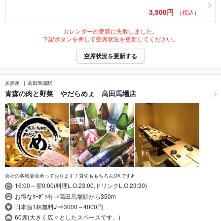
3,500円
（税込）
カレンダーの更新に失敗しました。
下記ボタンを押して空席状況を更新してください。
空席状況を更新する
居酒屋
高田馬場駅
青森の肉と野菜 やだらめぇ 高田馬場店
会社の各種宴会承っております！貸切ももちろんOKです♪
16:00～翌0:00(料理L.O.23:00,ドリンクL.O.23:30)
お得なｸｰﾎﾟﾝ有⇒高田馬場駅から350m
日本酒1杯無料♪⇒3000～4000円
60席(大きく広々としたスペースです。)