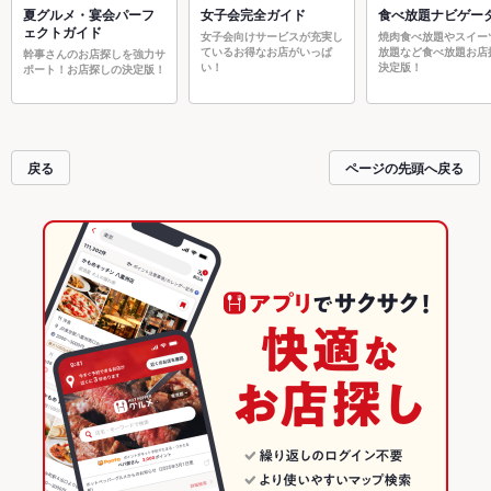
夏グルメ・宴会パーフ
女子会完全ガイド
食べ放題ナビゲー
ェクトガイド
女子会向けサービスが充実し
焼肉食べ放題やスイー
ているお得なお店がいっぱ
放題など食べ放題お店
幹事さんのお店探しを強力サ
い！
決定版！
ポート！お店探しの決定版！
戻る
ページの先頭へ戻る