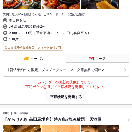
貸切は最大100名様まで可能！ビリヤード・ダーツ遊び放題◎
本日休業日
JR 高田馬場駅 徒歩2分
2000～3000円（通常平均） 2500～円（宴会平均）
100席
口コミ投稿特典対象店
スマート支払い可
クーポン
コース
【貸切予約の方限定】プロジェクター・マイク等無料で貸出♪
カレンダーの更新に失敗しました。
下記ボタンを押して空席状況を更新してください。
空席状況を更新する
和食
高田馬場駅
【からげんき 高田馬場店】焼き鳥×飲み放題 居酒屋