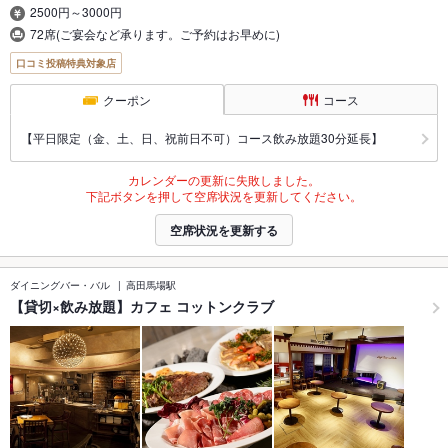
2500円～3000円
72席(ご宴会など承ります。ご予約はお早めに)
口コミ投稿特典対象店
クーポン
コース
【平日限定（金、土、日、祝前日不可）コース飲み放題30分延長】
カレンダーの更新に失敗しました。
下記ボタンを押して空席状況を更新してください。
空席状況を更新する
ダイニングバー・バル
高田馬場駅
【貸切×飲み放題】カフェ コットンクラブ