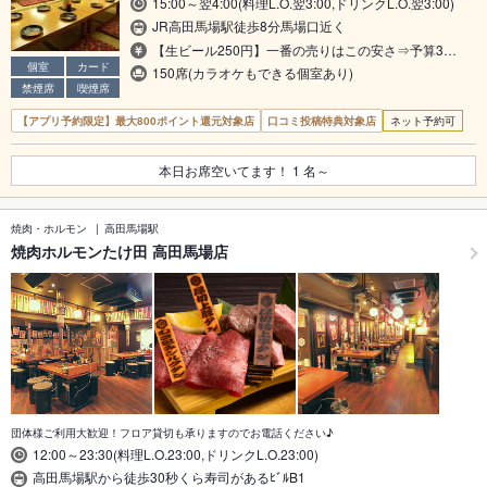
15:00～翌4:00(料理L.O.翌3:00,ドリンクL.O.翌3:00)
JR高田馬場駅徒歩8分馬場口近く
【生ビール250円】一番の売りはこの安さ⇒予算3…
個室
カード
150席(カラオケもできる個室あり)
禁煙席
喫煙席
【アプリ予約限定】最大800ポイント還元対象店
口コミ投稿特典対象店
ネット予約可
本日お席空いてます！
1
名～
焼肉・ホルモン
高田馬場駅
焼肉ホルモンたけ田 高田馬場店
団体様ご利用大歓迎！フロア貸切も承りますのでお電話ください♪
12:00～23:30(料理L.O.23:00,ドリンクL.O.23:00)
高田馬場駅から徒歩30秒くら寿司があるﾋﾞﾙB1