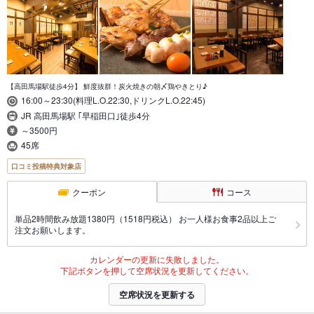
【高田馬場駅徒歩4分】 鮮度抜群！炭火焼きの朝〆鶏やきとり♪
16:00～23:30(料理L.O.22:30,ドリンクL.O.22:45)
JR 高田馬場駅 ｢早稲田口｣徒歩4分
～3500円
45席
口コミ投稿特典対象店
クーポン
コース
単品2時間飲み放題1380円（1518円税込） お一人様お食事2品以上ご
注文お願いします。
カレンダーの更新に失敗しました。
下記ボタンを押して空席状況を更新してください。
空席状況を更新する