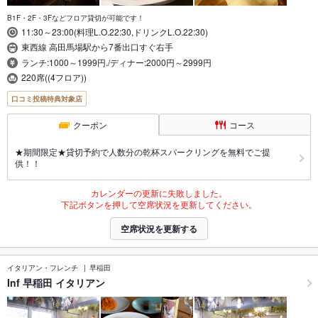
B1F・2F・3Fなどフロア貸切が可能です！
11:30～23:00(料理L.O.22:30,ドリンクL.O.22:30)
東西線 高田馬場駅から7番出口すぐ右手
ランチ:1000～1999円./ディナー:2000円～2999円
220席((4フロア))
口コミ投稿特典対象店
クーポン
コース
★期間限定★貸切予約で人数分の乾杯スパークリングを無料でご提
供！！
カレンダーの更新に失敗しました。
下記ボタンを押して空席状況を更新してください。
空席状況を更新する
イタリアン・フレンチ
早稲田
Inf 早稲田 イタリアン