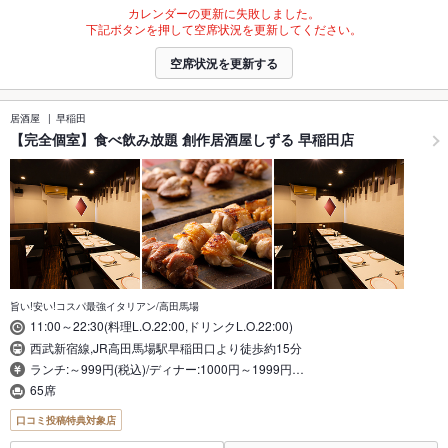
カレンダーの更新に失敗しました。
下記ボタンを押して空席状況を更新してください。
空席状況を更新する
居酒屋
早稲田
【完全個室】食べ飲み放題 創作居酒屋しずる 早稲田店
旨い!安い!コスパ最強イタリアン/高田馬場
11:00～22:30(料理L.O.22:00,ドリンクL.O.22:00)
西武新宿線,JR高田馬場駅早稲田口より徒歩約15分
ランチ:～999円(税込)/ディナー:1000円～1999円…
65席
口コミ投稿特典対象店