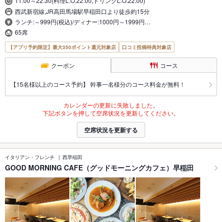
11:00～22:30(料理L.O.22:00,ドリンクL.O.22:00)
西武新宿線,JR高田馬場駅早稲田口より徒歩約15分
ランチ:～999円(税込)/ディナー:1000円～1999円…
65席
【アプリ予約限定】最大350ポイント還元対象店
口コミ投稿特典対象店
クーポン
コース
【15名様以上のコース予約】 幹事一名様分のコース料金が無料！
カレンダーの更新に失敗しました。
下記ボタンを押して空席状況を更新してください。
空席状況を更新する
イタリアン・フレンチ
西早稲田
GOOD MORNING CAFE（グッドモーニングカフェ）早稲田