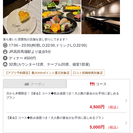
落ち着いた雰囲気の店舗を貸し切りにできます！
17:00～23:00(料理L.O.22:00,ドリンクL.O.22:00)
JR高田馬場駅より徒歩5分
ディナー 4500円
32席(カウンター12席、テーブル20席、個室1部屋)
【アプリ予約限定】最大350ポイント還元対象店
口コミ投稿特典対象店
クーポン
コース
月から木曜限定！【宴会】コース◆飲み放題つき！大人数の宴会がお手頃に楽しめる
プラン
4,500円
（税込）
【宴会】コース◆飲み放題つき！大人数の宴会がお手頃に楽しめるプラン
5,000円
（税込）