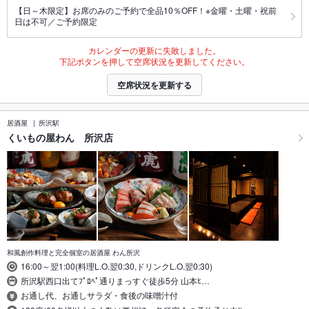
【日～木限定】お席のみのご予約で全品10％OFF！※金曜・土曜・祝前
日は不可／ご予約限定
カレンダーの更新に失敗しました。
下記ボタンを押して空席状況を更新してください。
空席状況を更新する
居酒屋
所沢駅
くいもの屋わん 所沢店
和風創作料理と完全個室の居酒屋 わん所沢
16:00～翌1:00(料理L.O.翌0:30,ドリンクL.O.翌0:30)
所沢駅西口出てﾌﾟﾛﾍﾟ通りまっすぐ徒歩5分 山本ﾋ…
お通し代、お通しサラダ・食後の味噌汁付