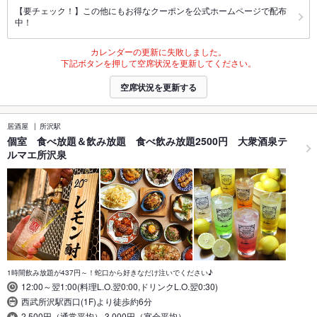
【要チェック！】この他にもお得なクーポンを公式ホームページで配布
中！
カレンダーの更新に失敗しました。
下記ボタンを押して空席状況を更新してください。
空席状況を更新する
居酒屋
所沢駅
個室 食べ放題＆飲み放題 食べ飲み放題2500円 大衆酒泉テ
ルマエ所沢泉
1時間飲み放題が437円～！蛇口から好きなだけ注いでください♪
12:00～翌1:00(料理L.O.翌0:00,ドリンクL.O.翌0:30)
西武所沢駅西口(1F)より徒歩約6分
2,500円（通常平均） 3,000円（宴会平均）