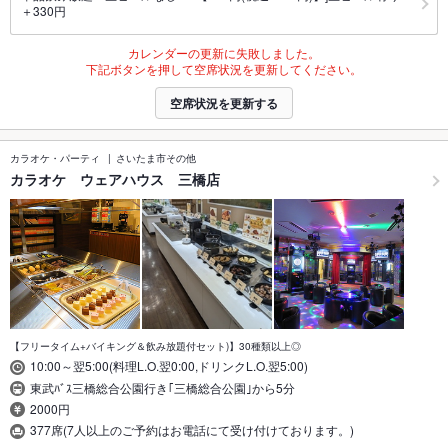
＋330円
カレンダーの更新に失敗しました。
下記ボタンを押して空席状況を更新してください。
空席状況を更新する
カラオケ・パーティ
さいたま市その他
カラオケ ウェアハウス 三橋店
【フリータイム+バイキング＆飲み放題付セット)】30種類以上◎
10:00～翌5:00(料理L.O.翌0:00,ドリンクL.O.翌5:00)
東武ﾊﾞｽ三橋総合公園行き｢三橋総合公園｣から5分
2000円
377席(7人以上のご予約はお電話にて受け付けております。)