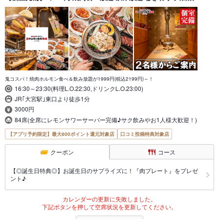
鬼コスパ！焼肉ホルモン食べ＆飲み放題が1999円(税込2199円)～！
16:30～23:30(料理L.O.22:30,ドリンクL.O.23:00)
JR｢大宮駅｣東口より徒歩1分
3000円
84席(全席にレモンサワーサーバー完備♪サク飲みやお1人様大歓迎！)
【アプリ予約限定】最大800ポイント還元対象店
口コミ投稿特典対象店
クーポン
コース
【◎誕生日特典◎】お誕生日のサプライズに！『肉プレート』をプレゼ
ント♪
カレンダーの更新に失敗しました。
下記ボタンを押して空席状況を更新してください。