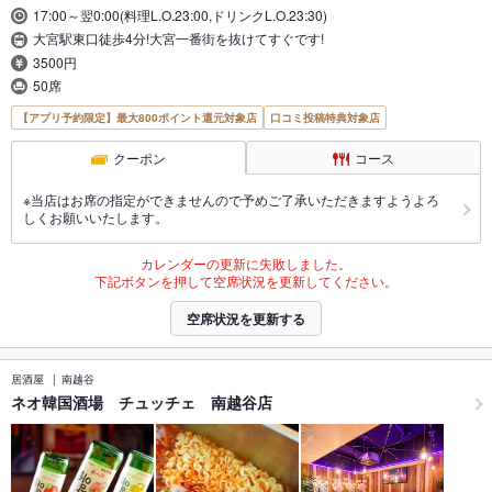
17:00～翌0:00(料理L.O.23:00,ドリンクL.O.23:30)
大宮駅東口徒歩4分!大宮一番街を抜けてすぐです!
3500円
50席
【アプリ予約限定】最大800ポイント還元対象店
口コミ投稿特典対象店
クーポン
コース
※当店はお席の指定ができませんので予めご了承いただきますようよろ
しくお願いいたします。
カレンダーの更新に失敗しました。
下記ボタンを押して空席状況を更新してください。
空席状況を更新する
居酒屋
南越谷
ネオ韓国酒場 チュッチェ 南越谷店