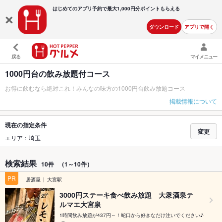
はじめてのアプリ予約で最大
1,000円分ポイントもらえる
ダウンロード
アプリで開く
戻る
マイメニュー
1000円台の飲み放題付コース
お得に飲むなら絶対これ！みんなの味方の1000円台飲み放題コース
掲載情報について
現在の指定条件
変更
エリア：埼玉
検索結果
10件
（1～10件）
PR
居酒屋
大宮駅
3000円ステーキ食べ飲み放題 大衆酒泉テ
ルマエ大宮泉
1時間飲み放題が437円～！蛇口から好きなだけ注いでください♪