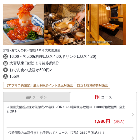
炉端×おでんの食べ放題♪ネオ大衆居酒屋
16:00～翌5:00(料理L.O.翌4:00,ドリンクL.O.翌4:30)
大宮駅東口(北)より徒歩約3分
おでん食べ放題が500円♪
155席
【アプリ予約限定】最大800ポイント還元対象店
口コミ投稿特典対象店
クーポン
コース
＜個室完備感染症対策徹底♪2名様～OK！＞2時間飲み放題⇒《1800円(税別)!!》金土
もOK♪
1,980円
（税込）
《2時間飲み放題付き》お手軽おでんコース 【7品】3850円(税込)！！