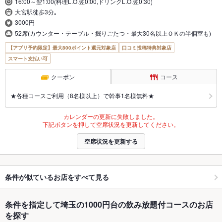
16:00～翌1:00(料理L.O.翌0:00,ドリンクL.O.翌0:30)
大宮駅徒歩3分｡
3000円
52席(カウンター・テーブル・掘りごたつ・最大30名以上ＯＫの半個室も)
【アプリ予約限定】最大800ポイント還元対象店
口コミ投稿特典対象店
スマート支払い可
クーポン
コース
★各種コースご利用（8名様以上）で幹事1名様無料★
カレンダーの更新に失敗しました。
下記ボタンを押して空席状況を更新してください。
空席状況を更新する
条件が似ているお店をすべて見る
条件を指定して埼玉の1000円台の飲み放題付コースのお店
を探す