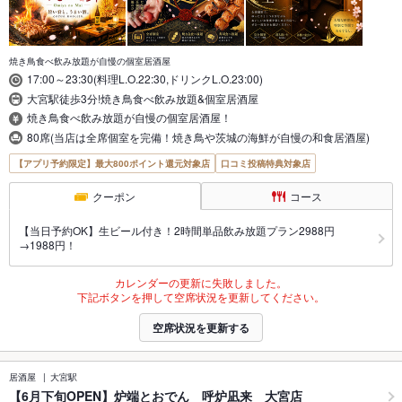
焼き鳥食べ飲み放題が自慢の個室居酒屋
17:00～23:30(料理L.O.22:30,ドリンクL.O.23:00)
大宮駅徒歩3分!焼き鳥食べ飲み放題&個室居酒屋
焼き鳥食べ飲み放題が自慢の個室居酒屋！
80席(当店は全席個室を完備！焼き鳥や茨城の海鮮が自慢の和食居酒屋)
【アプリ予約限定】最大800ポイント還元対象店
口コミ投稿特典対象店
クーポン
コース
【当日予約OK】生ビール付き！2時間単品飲み放題プラン2988円
→1988円！
カレンダーの更新に失敗しました。
下記ボタンを押して空席状況を更新してください。
空席状況を更新する
居酒屋
大宮駅
【6月下旬OPEN】炉端とおでん 呼炉凪来 大宮店