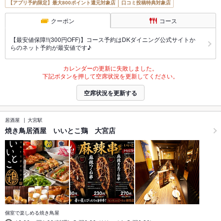
【アプリ予約限定】最大800ポイント還元対象店
口コミ投稿特典対象店
クーポン
コース
【最安値保障!!(300円OFF)】コース予約はDKダイニング公式サイトか
らのネット予約が最安値です♪
カレンダーの更新に失敗しました。
下記ボタンを押して空席状況を更新してください。
空席状況を更新する
居酒屋
大宮駅
焼き鳥居酒屋 いいとこ鶏 大宮店
個室で楽しめる焼き鳥屋