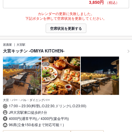
3,850円
（税込）
カレンダーの更新に失敗しました。
下記ボタンを押して空席状況を更新してください。
空席状況を更新する
居酒屋
大宮駅
大宮キッチン ‐OMIYA KITCHEN‐
大宮・バー・バル・ダイニングバー
17:00～23:30(料理L.O.22:30,ドリンクL.O.23:00)
JR大宮駅東口徒歩約1分
4000円(通常平均)／4300円(宴会平均)
96席(立食150名様まで対応可能！)