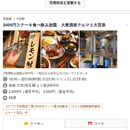
空席状況を更新する
居酒屋
大宮駅
3000円ステーキ食べ飲み放題 大衆酒泉テルマエ大宮泉
1時間飲み放題が437円～！蛇口から好きなだけ注いでください♪
16:00～翌0:00(料理L.O.23:30,ドリンクL.O.23:30)
各線 大宮(埼玉)駅より徒歩約3分
2,500円（通常平均） 3,000円（宴会平均）
58席
【アプリ予約限定】最大800ポイント還元対象店
口コミ投稿特典対象店
スマート支払い可
クーポン
コース