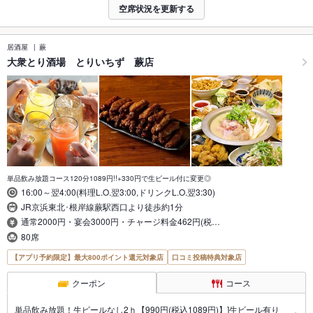
空席状況を更新する
居酒屋
蕨
大衆とり酒場 とりいちず 蕨店
単品飲み放題コース120分1089円!!+330円で生ビール付に変更◎
16:00～翌4:00(料理L.O.翌3:00,ドリンクL.O.翌3:30)
JR京浜東北･根岸線蕨駅西口より徒歩約1分
通常2000円・宴会3000円・チャージ料金462円(税…
80席
【アプリ予約限定】最大800ポイント還元対象店
口コミ投稿特典対象店
クーポン
コース
単品飲み放題！生ビールなし2ｈ【990円(税込1089円)】]生ビール有り