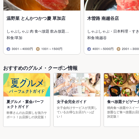
温野菜 とんかつかつ慶 草加店
木曽路 南越谷店
しゃぶしゃぶ 肉 食べ放題 飲み放題…
しゃぶしゃぶ・日本料理・す
和食/草加
和食/南越谷
3001～4000円
1001～1500円
4001～5000円
2001～300
おすすめのグルメ・クーポン情報
夏グルメ・宴会パーフ
女子会完全ガイド
食べ放題ナビゲー
ェクトガイド
女子会向けサービスが充実し
焼肉食べ放題やスイー
ているお得なお店がいっぱ
放題など食べ放題お店
幹事さんのお店探しを強力サ
い！
決定版！
ポート！お店探しの決定版！