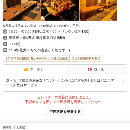
単品飲み放題は799(税抜)～1780(税込)までの4種をご用意！
16:00～翌5:00(料理L.O.翌4:00,ドリンクL.O.翌4:00)
東武東上線/JR線 川越駅東口徒歩5分
3000円
116席(最大60名での宴会が可能です！)
【アプリ予約限定】最大800ポイント還元対象店
口コミ投稿特典対象店
クーポン
コース
選べる‘’大衆居酒屋系女子‘’会クーポンお会計10％OFFまたはバニラア
イス人数分サービス！
カレンダーの更新に失敗しました。
下記ボタンを押して空席状況を更新してください。
空席状況を更新する
居酒屋
大宮駅