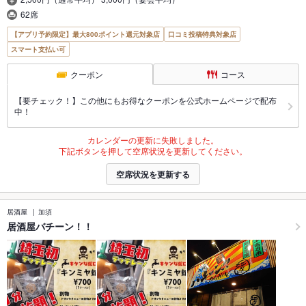
62席
【アプリ予約限定】最大800ポイント還元対象店
口コミ投稿特典対象店
スマート支払い可
クーポン
コース
【要チェック！】この他にもお得なクーポンを公式ホームページで配布
中！
カレンダーの更新に失敗しました。
下記ボタンを押して空席状況を更新してください。
空席状況を更新する
居酒屋
加須
居酒屋バチーン！！