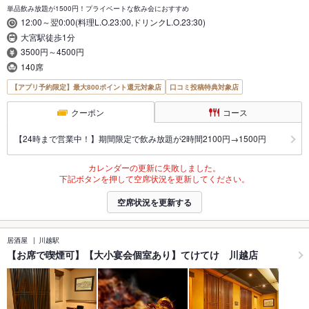
単品飲み放題が1500円！プライベートな飲み会におすすめ
12:00～翌0:00(料理L.O.23:00,ドリンクL.O.23:30)
大宮駅徒歩1分
3500円～4500円
140席
【アプリ予約限定】最大800ポイント還元対象店
口コミ投稿特典対象店
クーポン
コース
【24時まで営業中！】期間限定で飲み放題が2時間2100円→1500円
カレンダーの更新に失敗しました。
下記ボタンを押して空席状況を更新してください。
空席状況を更新する
居酒屋
川越駅
【お席で喫煙可】【大小宴会個室あり】てけてけ 川越店