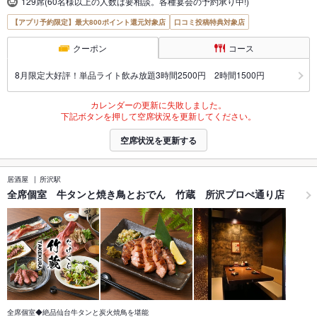
129席(60名様以上の人数は要相談。各種宴会の予約承り中!)
【アプリ予約限定】最大800ポイント還元対象店
口コミ投稿特典対象店
クーポン
コース
8月限定大好評！単品ライト飲み放題3時間2500円 2時間1500円
カレンダーの更新に失敗しました。
下記ボタンを押して空席状況を更新してください。
空席状況を更新する
居酒屋
所沢駅
全席個室 牛タンと焼き鳥とおでん 竹蔵 所沢プロぺ通り店
全席個室◆絶品仙台牛タンと炭火焼鳥を堪能