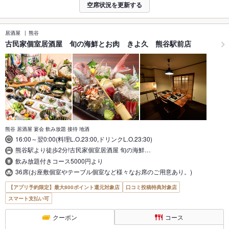
空席状況を更新する
居酒屋
熊谷
古民家個室居酒屋 旬の海鮮とお肉 きよ久 熊谷駅前店
熊谷 居酒屋 宴会 飲み放題 接待 地酒
16:00～翌0:00(料理L.O.23:00,ドリンクL.O.23:30)
熊谷駅より徒歩2分!古民家個室居酒屋 旬の海鮮…
飲み放題付きコース5000円より
36席(お座敷個室やテーブル個室など様々なお席のご用意あり。)
【アプリ予約限定】最大800ポイント還元対象店
口コミ投稿特典対象店
スマート支払い可
クーポン
コース