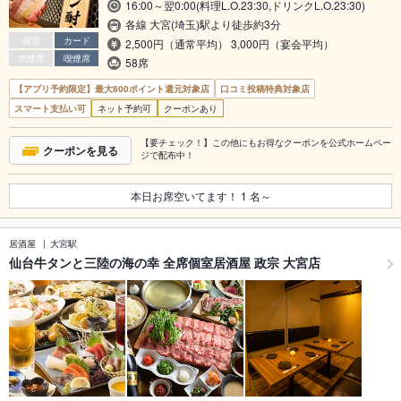
16:00～翌0:00(料理L.O.23:30,ドリンクL.O.23:30)
各線 大宮(埼玉)駅より徒歩約3分
個室
カード
2,500円（通常平均） 3,000円（宴会平均）
禁煙席
喫煙席
58席
【アプリ予約限定】最大800ポイント還元対象店
口コミ投稿特典対象店
スマート支払い可
ネット予約可
クーポンあり
【要チェック！】この他にもお得なクーポンを公式ホームペー
クーポンを見る
ジで配布中！
本日お席空いてます！
1
名～
居酒屋
大宮駅
仙台牛タンと三陸の海の幸 全席個室居酒屋 政宗 大宮店