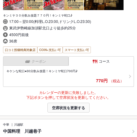
キンミヤ３０分飲み放題７７０円！キンミヤ蛇口♪
17:00～翌0:00(料理L.O.23:00,ドリンクL.O.23:30)
東武伊勢崎線加須駅北口より徒歩約25分
4500円前後
36席
口コミ投稿特典対象店
COIN+支払い可
スマート支払い可
クーポン
コース
キケンな蛇口●30分飲み放題！キンミヤ蛇口700円♪
770円
（税込）
カレンダーの更新に失敗しました。
下記ボタンを押して空席状況を更新してください。
空席状況を更新する
中華
川越駅
中国料理 川越巷子