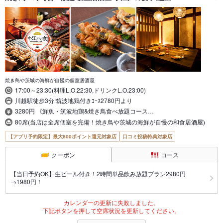
焼き鳥や茨城の海鮮が自慢の個室居酒屋
17:00～23:30(料理L.O.22:30,ドリンクL.O.23:00)
川越駅徒歩3分!筑波地鶏付きｺｰｽ2780円より
3280円 《鮮魚・筑波地鶏&焼き鳥食べ放題コース…
80席(当店は全席個室を完備！焼き鳥や茨城の海鮮が自慢の和食居酒屋)
【アプリ予約限定】最大800ポイント還元対象店
口コミ投稿特典対象店
クーポン
コース
【当日予約OK】生ビール付き！2時間単品飲み放題プラン2980円
→1980円！
カレンダーの更新に失敗しました。
下記ボタンを押して空席状況を更新してください。