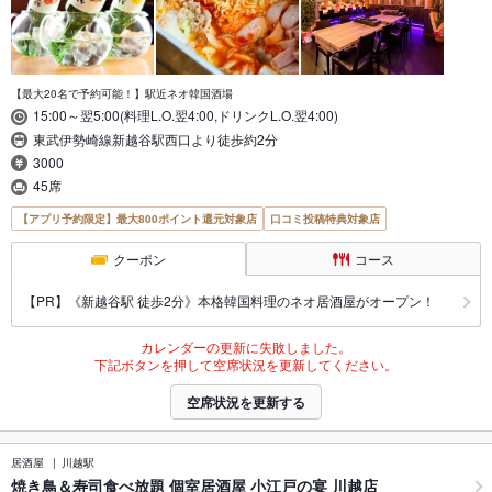
【最大20名で予約可能！】駅近ネオ韓国酒場
15:00～翌5:00(料理L.O.翌4:00,ドリンクL.O.翌4:00)
東武伊勢崎線新越谷駅西口より徒歩約2分
3000
45席
【アプリ予約限定】最大800ポイント還元対象店
口コミ投稿特典対象店
クーポン
コース
【PR】《新越谷駅 徒歩2分》本格韓国料理のネオ居酒屋がオープン！
カレンダーの更新に失敗しました。
下記ボタンを押して空席状況を更新してください。
空席状況を更新する
居酒屋
川越駅
焼き鳥＆寿司食べ放題 個室居酒屋 小江戸の宴 川越店