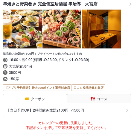
串焼きと野菜巻き 完全個室居酒屋 串治郎 大宮店
単品飲み放題が1500円！プライベートな飲み会におすすめ
16:00～翌0:00(料理L.O.23:00,ドリンクL.O.23:30)
大宮駅徒歩1分
3500円
150席
【アプリ予約限定】最大800ポイント還元対象店
口コミ投稿特典対象店
クーポン
コース
【当日予約OK】2時間飲み放題2100円→1500円
カレンダーの更新に失敗しました。
下記ボタンを押して空席状況を更新してください。