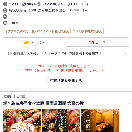
16:00～翌0:00(料理L.O.23:00,ドリンクL.O.23:30)
所沢駅から3分/3H飲み放題付き宴会ｺｰｽ2,980円～
-
100席
【アプリ予約限定】最大800ポイント還元対象店
口コミ投稿特典対象店
クーポン
コース
【宴会特典】8名様以上のコースご予約で幹事様1名分無料！
カレンダーの更新に失敗しました。
下記ボタンを押して空席状況を更新してください。
空席状況を更新する
居酒屋
大宮駅
焼き鳥＆寿司食べ放題 個室居酒屋 大宮の舞