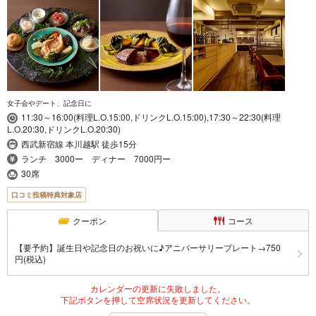
女子会やデート、記念日に
11:30～16:00(料理L.O.15:00,ドリンクL.O.15:00),17:30～22:30(料理
L.O.20:30,ドリンクL.O.20:30)
西武新宿線 本川越駅 徒歩15分
ランチ 3000ー ディナー 7000円ー
30席
口コミ投稿特典対象店
クーポン
コース
【要予約】誕生日や記念日のお祝いに♪アニバーサリープレート→750
円(税込)
カレンダーの更新に失敗しました。
下記ボタンを押して空席状況を更新してください。