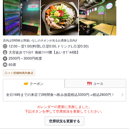
店内はSNS映え間違いなしのネオンが光るお洒落な店内♪
12:00～翌1:00(料理L.O.翌0:00,ドリンクL.O.翌0:30)
大宮徒歩で1分!! 南銀ﾌｧﾐﾏ隣【あいすﾋﾞﾙ4階】
2500円～3000円程度
60席
口コミ投稿特典対象店
クーポン
コース
全日16時までの来店で2時間食べ飲み放題税込3300円→税込2800円！
カレンダーの更新に失敗しました。
下記ボタンを押して空席状況を更新してください。
空席状況を更新する