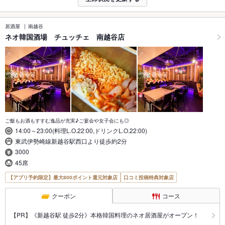
居酒屋
南越谷
ネオ韓国酒場 チュッチェ 南越谷店
ご飯もお酒もすすむ逸品が充実♪ご宴会や女子会にも◎
14:00～23:00(料理L.O.22:00,ドリンクL.O.22:00)
東武伊勢崎線新越谷駅西口より徒歩約2分
3000
45席
【アプリ予約限定】最大800ポイント還元対象店
口コミ投稿特典対象店
クーポン
コース
【PR】《新越谷駅 徒歩2分》本格韓国料理のネオ居酒屋がオープン！