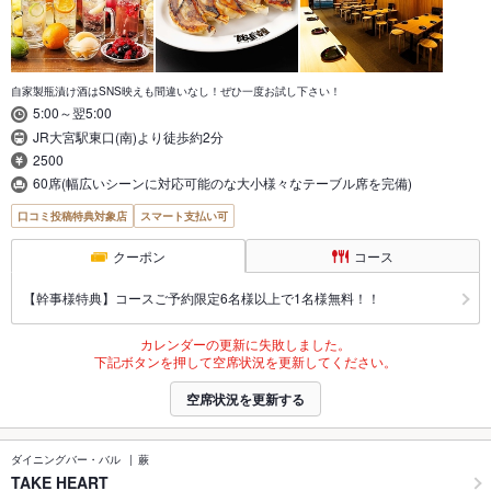
自家製瓶漬け酒はSNS映えも間違いなし！ぜひ一度お試し下さい！
5:00～翌5:00
JR大宮駅東口(南)より徒歩約2分
2500
60席(幅広いシーンに対応可能のな大小様々なテーブル席を完備)
口コミ投稿特典対象店
スマート支払い可
クーポン
コース
【幹事様特典】コースご予約限定6名様以上で1名様無料！！
カレンダーの更新に失敗しました。
下記ボタンを押して空席状況を更新してください。
空席状況を更新する
ダイニングバー・バル
蕨
TAKE HEART