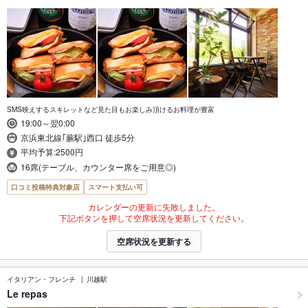
SMS映えするスキレットなど見た目もお楽しみ頂けるお料理が豊富
19:00～翌0:00
京浜東北線｢蕨駅｣西口 徒歩5分
平均予算:2500円
16席(テーブル、カウンター席をご用意◎)
口コミ投稿特典対象店
スマート支払い可
カレンダーの更新に失敗しました。
下記ボタンを押して空席状況を更新してください。
空席状況を更新する
イタリアン・フレンチ
川越駅
Le repas