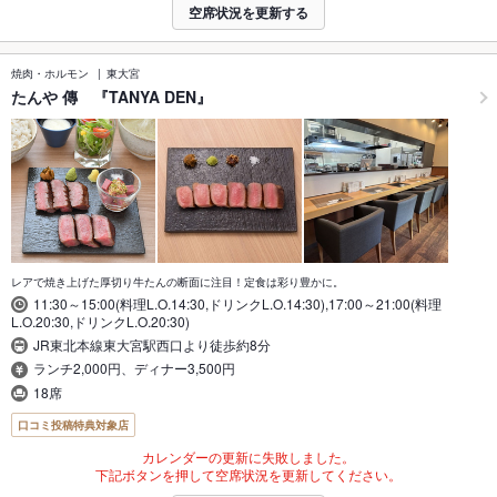
空席状況を更新する
焼肉・ホルモン
東大宮
たんや 傳 『TANYA DEN』
レアで焼き上げた厚切り牛たんの断面に注目！定食は彩り豊かに。
11:30～15:00(料理L.O.14:30,ドリンクL.O.14:30),17:00～21:00(料理
L.O.20:30,ドリンクL.O.20:30)
JR東北本線東大宮駅西口より徒歩約8分
ランチ2,000円、ディナー3,500円
18席
口コミ投稿特典対象店
カレンダーの更新に失敗しました。
下記ボタンを押して空席状況を更新してください。