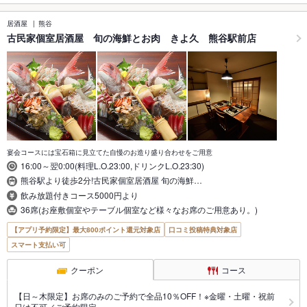
居酒屋
熊谷
古民家個室居酒屋 旬の海鮮とお肉 きよ久 熊谷駅前店
宴会コースには宝石箱に見立てた自慢のお造り盛り合わせをご用意
16:00～翌0:00(料理L.O.23:00,ドリンクL.O.23:30)
熊谷駅より徒歩2分!古民家個室居酒屋 旬の海鮮…
飲み放題付きコース5000円より
36席(お座敷個室やテーブル個室など様々なお席のご用意あり。)
【アプリ予約限定】最大800ポイント還元対象店
口コミ投稿特典対象店
スマート支払い可
クーポン
コース
【日～木限定】お席のみのご予約で全品10％OFF！※金曜・土曜・祝前
日は不可／ご予約限定