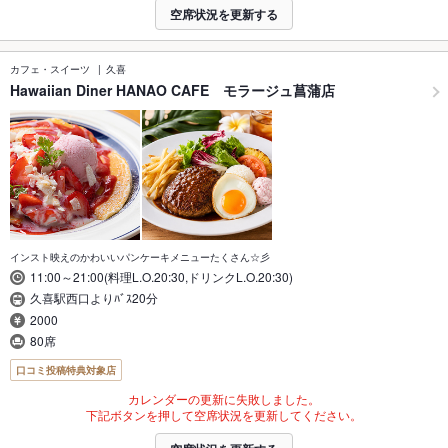
空席状況を更新する
カフェ・スイーツ
久喜
Hawaiian Diner HANAO CAFE モラージュ菖蒲店
インスト映えのかわいいパンケーキメニューたくさん☆彡
11:00～21:00(料理L.O.20:30,ドリンクL.O.20:30)
久喜駅西口よりﾊﾞｽ20分
2000
80席
口コミ投稿特典対象店
カレンダーの更新に失敗しました。
下記ボタンを押して空席状況を更新してください。