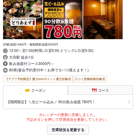
2H飲放題1480円・無制限飲放題2500円
12:00～翌1:00(料理L.O.翌0:00,ドリンクL.O.翌0:30)
大宮駅 徒歩1分
飲み放題付コース3000円～
80席(宴会予約受付中！お席でタバコ吸えます！)
【アプリ予約限定】最大800ポイント還元対象店
口コミ投稿特典対象店
クーポン
コース
【期間限定】＼生ビール込み／ 90分飲み放題 780円！
カレンダーの更新に失敗しました。
下記ボタンを押して空席状況を更新してください。
空席状況を更新する