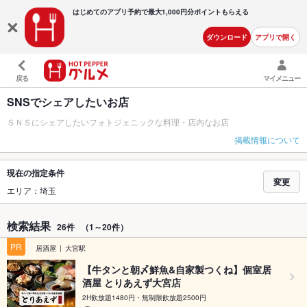
はじめてのアプリ予約で最大
1,000円分ポイントもらえる
ダウンロード
アプリで開く
戻る
マイメニュー
SNSでシェアしたいお店
ＳＮＳにシェアしたいフォトジェニックな料理・店内なお店
掲載情報について
現在の指定条件
変更
エリア：埼玉
検索結果
26件
（1～20件）
PR
居酒屋
大宮駅
【牛タンと朝〆鮮魚&自家製つくね】個室居
酒屋 とりあえず大宮店
2H飲放題1480円・無制限飲放題2500円