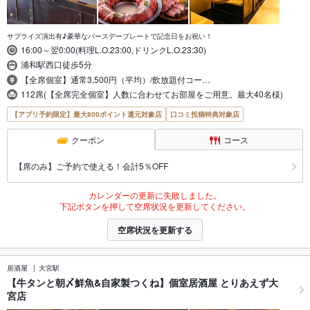
サプライズ演出有♪豪華なバースデープレートで記念日をお祝い！
16:00～翌0:00(料理L.O.23:00,ドリンクL.O.23:30)
浦和駅西口徒歩5分
【全席個室】通常3,500円（平均）/飲放題付コー…
112席(【全席完全個室】人数に合わせてお部屋をご用意。最大40名様)
【アプリ予約限定】最大800ポイント還元対象店
口コミ投稿特典対象店
クーポン
コース
【席のみ】ご予約で使える！会計5％OFF
カレンダーの更新に失敗しました。
下記ボタンを押して空席状況を更新してください。
空席状況を更新する
居酒屋
大宮駅
【牛タンと朝〆鮮魚&自家製つくね】個室居酒屋 とりあえず大
宮店