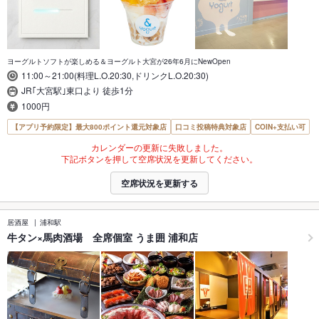
ヨーグルトソフトが楽しめる＆ヨーグルト大宮が26年6月にNewOpen
11:00～21:00(料理L.O.20:30,ドリンクL.O.20:30)
JR｢大宮駅｣東口より 徒歩1分
1000円
【アプリ予約限定】最大800ポイント還元対象店
口コミ投稿特典対象店
COIN+支払い可
カレンダーの更新に失敗しました。
下記ボタンを押して空席状況を更新してください。
空席状況を更新する
居酒屋
浦和駅
牛タン×馬肉酒場 全席個室 うま囲 浦和店