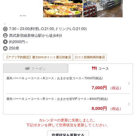
＿
7:30～23:00(料理L.O.21:00,ドリンクL.O.21:00)
西武新宿線新狭山駅から徒歩8分
約2000円～
250席
【アプリ予約限定】最大800ポイント還元対象店
口コミ投稿特典対象店
クーポン
コース
屋外バーベキューコース＜Aコース：おまかせ並コース＞7000円(税込)
7,000円
（税込）
屋外バーベキューコース＜Bコース：おまかせ並VIPコース＞8000円(税込)
8,000円
（税込）
カレンダーの更新に失敗しました。
下記ボタンを押して空席状況を更新してください。
空席状況を更新する