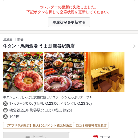
カレンダーの更新に失敗しました。
下記ボタンを押して空席状況を更新してください。
空席状況を更新する
居酒屋
熊谷
牛タン・馬肉酒場 うま囲 熊谷駅前店
牛タンしゃぶしゃぶは女性に嬉しいコラーゲンたっぷりスープ♪
17:00～翌0:00(料理L.O.23:00,ドリンクL.O.23:30)
秩父鉄道,JR熊谷駅北口より徒歩約2分
102席
【アプリ予約限定】最大800ポイント還元対象店
口コミ投稿特典対象店
クーポン
コース