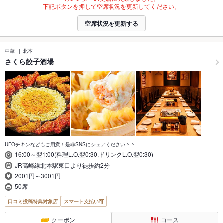
下記ボタンを押して空席状況を更新してください。
空席状況を更新する
中華
北本
さくら餃子酒場
UFOチキンなどもご用意！是非SNSにシェアください＾＾
16:00～翌1:00(料理L.O.翌0:30,ドリンクL.O.翌0:30)
JR高崎線北本駅東口より徒歩約2分
2001円～3001円
50席
口コミ投稿特典対象店
スマート支払い可
クーポン
コース