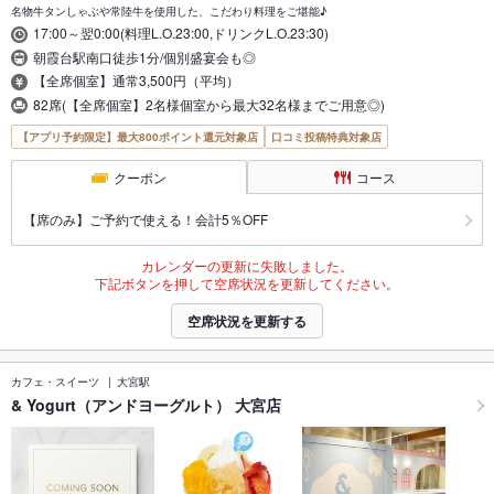
名物牛タンしゃぶや常陸牛を使用した、こだわり料理をご堪能♪
17:00～翌0:00(料理L.O.23:00,ドリンクL.O.23:30)
朝霞台駅南口徒歩1分/個別盛宴会も◎
【全席個室】通常3,500円（平均）
82席(【全席個室】2名様個室から最大32名様までご用意◎)
【アプリ予約限定】最大800ポイント還元対象店
口コミ投稿特典対象店
クーポン
コース
【席のみ】ご予約で使える！会計5％OFF
カレンダーの更新に失敗しました。
下記ボタンを押して空席状況を更新してください。
空席状況を更新する
カフェ・スイーツ
大宮駅
& Yogurt（アンドヨーグルト） 大宮店