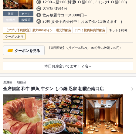
12:00～翌1:00(料理L.O.翌0:00,ドリンクL.O.翌0:30)
大宮駅 徒歩1分
個室
カード
飲み放題付コース3000円～
禁煙席
喫煙席
80席(宴会予約受付中！お席でタバコ吸えます！)
【アプリ予約限定】最大800ポイント還元対象店
口コミ投稿特典対象店
ネット予約可
クーポンあり
【期間限定】＼生ビール込み／ 90分飲み放題 780円！
クーポンを見る
本日お席空いてます！
2
名～
居酒屋
朝霞台
全席個室 和牛 鮮魚 牛タン もつ鍋 忍家 朝霞台南口店