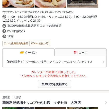
サクサクジューシー!最後まで飽きずに楽しめるやみつきの味わい
11:00～15:00(料理L.O.14:30,ドリンクL.O.14:30),17:00～22:00(料理
L.O.21:30,ドリンクL.O.21:30)
東武伊勢崎線北越谷駅西口より徒歩約6分
2500円(税込)
12席
口コミ投稿特典対象店
COIN+支払い可
クーポン
コース
【HPG限定！】クーポンご提示でアイスクリーム１つプレゼント♪
カレンダーの更新に失敗しました。
下記ボタンを押して空席状況を更新してください。
空席状況を更新する
居酒屋
大宮駅
韓国料理酒場ナッコプセのお店 キテセヨ 大宮店