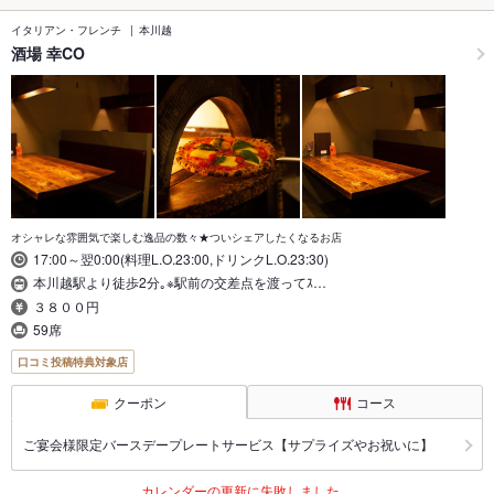
イタリアン・フレンチ
本川越
酒場 幸CO
オシャレな雰囲気で楽しむ逸品の数々★ついシェアしたくなるお店
17:00～翌0:00(料理L.O.23:00,ドリンクL.O.23:30)
本川越駅より徒歩2分｡※駅前の交差点を渡ってｽ…
３８００円
59席
口コミ投稿特典対象店
クーポン
コース
ご宴会様限定バースデープレートサービス【サプライズやお祝いに】
カレンダーの更新に失敗しました。