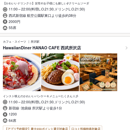
【かわいいドリンク☆】女性やお子様にも嬉しい♪クリームソーダ
11:00～22:00(料理L.O.21:30,ドリンクL.O.21:30)
西武新宿線 航空公園駅東口より徒歩約38分
2000円
55席
カフェ・スイーツ
所沢駅
HawaiianDiner HANAO CAFE 西武所沢店
インスト映えのかわいいパンケーキメニューたくさん☆彡
11:00～22:00(料理L.O.21:30,ドリンクL.O.21:30)
新宿線･池袋線 所沢駅より徒歩1分
1200
64席
【アプリ予約限定】最大350ポイント還元対象店
口コミ投稿特典対象店