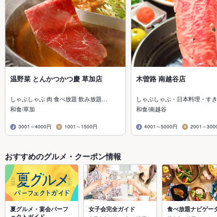
温野菜 とんかつかつ慶 草加店
木曽路 南越谷店
しゃぶしゃぶ 肉 食べ放題 飲み放題…
しゃぶしゃぶ・日本料理・す
和食/草加
和食/南越谷
3001～4000円
1001～1500円
4001～5000円
2001～300
おすすめのグルメ・クーポン情報
夏グルメ・宴会パーフ
女子会完全ガイド
食べ放題ナビゲー
ェクトガイド