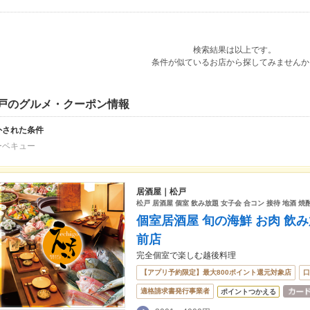
検索結果は以上です。
条件が似ているお店から探してみませんか
戸のグルメ・クーポン情報
外された条件
ーベキュー
居酒屋｜松戸
松戸 居酒屋 個室 飲み放題 女子会 合コン 接待 地酒 
個室居酒屋 旬の海鮮 お肉 飲み放
前店
完全個室で楽しむ越後料理
【アプリ予約限定】最大800ポイント還元対象店
口
適格請求書発行事業者
ポイントつかえる