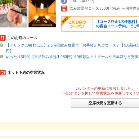
3001～4000円
飲み放題付コース3500円(税込)～個室席
【コース料金1名様無料】
の宴会コース予約』でご
このお店のコース
【ドリンク80種類以上】2.5時間飲み放題付「お手軽えちごコース」【全8品/4,50
円】
ゆったり3時間【単品飲み放題/1,980円】80種類以上！ビールや日本酒など充実
ネット予約の空席状況
カレンダーの更新に失敗しました。
下記ボタンを押して空席状況を更新してくだ
空席状況を更新する