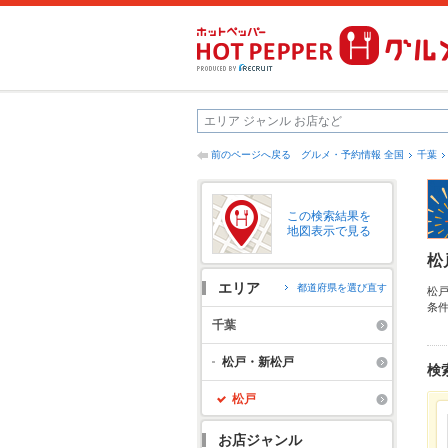
前のページへ戻る
グルメ・予約情報 全国
千葉
この検索結果を
地図表示で見る
松
エリア
都道府県を選び直す
松
条
戸
千葉
け
ど
松戸・新松戸
検
松戸
お店ジャンル