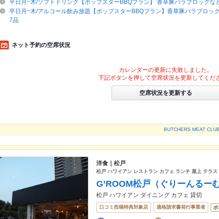
平日月~木/ソフトドリンク【ポップスターBBQプラン】 香草豚バラブロックな
平日月~木/アルコール飲み放題【ポップスターBBQプラン】香草豚バラブロッ
7品
ネット予約の空席状況
カレンダーの更新に失敗しました。
下記ボタンを押して空席状況を更新してくだ
空席状況を更新する
BUTCHERS MEAT 
洋食｜松戸
松戸 ハワイアン レストラン カフェ ランチ 屋上 テラス 
G’ROOM松戸（ぐりーんるー
松戸 ハワイアン ダイニング カフェ 貸切
口コミ投稿特典対象店
適格請求書発行事業者
ポ