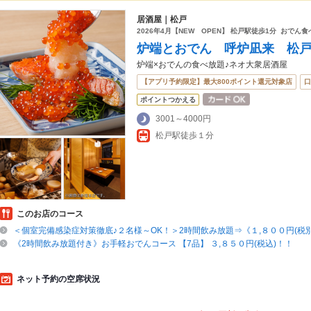
居酒屋｜松戸
2026年4月【NEW OPEN】 松戸駅徒歩1分 おでん
炉端とおでん 呼炉凪来 松
炉端×おでんの食べ放題♪ネオ大衆居酒屋
【アプリ予約限定】最大800ポイント還元対象店
口
ポイントつかえる
3001～4000円
松戸駅徒歩１分
このお店のコース
＜個室完備感染症対策徹底♪２名様～OK！＞2時間飲み放題⇒《１,８００円(税別)
《2時間飲み放題付き》お手軽おでんコース 【7品】 ３,８５０円(税込)！！
ネット予約の空席状況