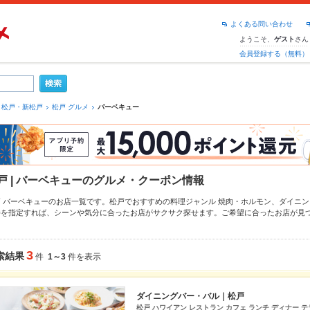
よくある問い合わせ
ようこそ、
さん
ゲスト
会員登録する（無料）
松戸・新松戸
松戸 グルメ
バーベキュー
戸 | バーベキューのグルメ・クーポン情報
戸 バーベキューのお店一覧です。松戸でおすすめの料理ジャンル
焼肉・ホルモン
、
ダイニン
件を指定すれば、シーンや気分に合ったお店がサクサク探せます。ご希望に合ったお店が見
市その他
もチェックしてみてください。ホットペッパーグルメなら、お得なクーポンはもち
や季節のおすすめ料理など、お店の最新情報をご紹介しているので安心！24時間使える簡単
うしの飲み会にも、会社の宴会にも、デートやパーティーにもお得に便利にホットペッパー
3
索結果
件
1～3
件を表示
ダイニングバー・バル｜松戸
松戸 ハワイアン レストラン カフェ ランチ ディナー テ