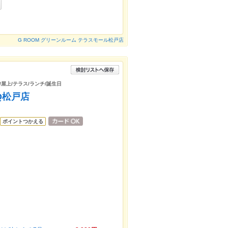
G ROOM グリーンルーム テラスモール松戸店
/屋上/テラス/ランチ/誕生日
BQ松戸店
ポイントつかえる