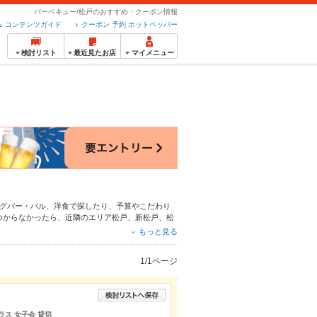
バーベキュー/松戸のおすすめ・クーポン情報
コンテンツガイド
クーポン 予約 ホットペッパー
検討リスト
最近見たお店
マイメニュー
グバー・バル
、
洋食
で探したり、予算やこだわり
つからなかったら、近隣のエリア
松戸
、
新松戸
、
松
ろん、こだわりメニュー
からあげ
、
馬刺し
、
お茶漬
もっと見る
便利なネット予約が使えるお店も拡大中です。友達
グルメをご利用ください。
1/1ページ
ラス 女子会 貸切