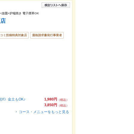
食べ放題×炉端焼き 電子煙草OK
戸店
コミ投稿特典対象店
適格請求書発行事業者
!!》金土もOK♪
1,980円
（税込）
3,850円
（税込）
コース・メニューをもっと見る