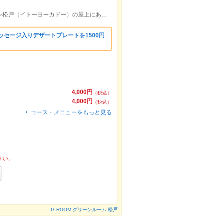
松戸駅東口直結デッキで徒歩3分♪プラーレ松戸（イトーヨーカドー）の屋上にある開放感あふれるレストラン&カフェ
ッセージ入りデザートプレートを1500円
4,000円
（税込）
4,000円
（税込）
コース・メニューをもっと見る
さい。
G ROOM グリーンルーム 松戸