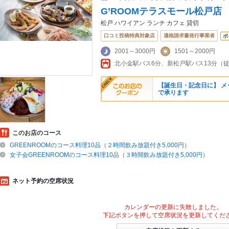
G’ROOMテラスモール松戸店
松戸 ハワイアン ランチ カフェ 貸切
口コミ投稿特典対象店
適格請求書発行事業者
ポ
2001～3000円
1501～2000円
【誕生日・記念日に】 メ
で承ります
このお店のコース
GREENROOMのコース料理10品（２時間飲み放題付き5,000円）
女子会GREENROOMのコース料理10品（３時間飲み放題付き5,000円）
ネット予約の空席状況
カレンダーの更新に失敗しました。
下記ボタンを押して空席状況を更新してくだ