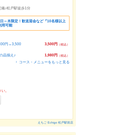
完備♪松戸駅徒歩1分
日～木限定！歓送迎会など『10名様以上
利用可能
0円→3,500
3,500円
（税込）
の品揃え♪
1,980円
（税込）
コース・メニューをもっと見る
さい。
えちご Echigo 松戸駅前店