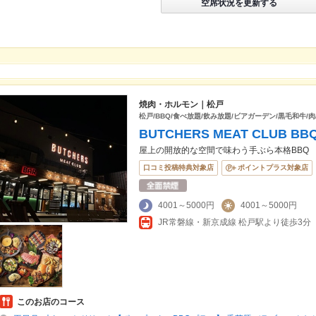
空席状況を更新する
焼肉・ホルモン｜松戸
松戸/BBQ/食べ放題/飲み放題/ビアガーデン/黒毛和牛/肉
BUTCHERS MEAT CLUB B
屋上の開放的な空間で味わう手ぶら本格BBQ
口コミ投稿特典対象店
ポイントプラス対象店
4001～5000円
4001～5000円
JR常磐線・新京成線 松戸駅より徒歩3分
このお店のコース