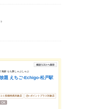
？
焼酎 海鮮 もち豚しゃぶしゃぶ
題 えちご-Echigo-松戸駅
コミ投稿特典対象店
ポイントプラス対象店