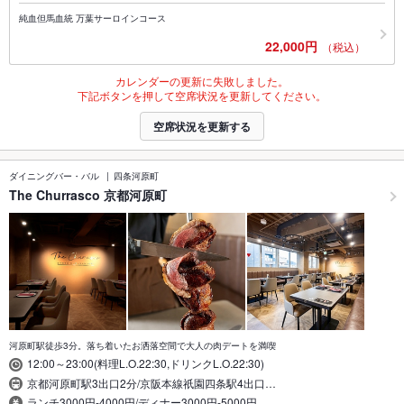
純血但馬血統 万葉サーロインコース
22,000円
（税込）
カレンダーの更新に失敗しました。
下記ボタンを押して空席状況を更新してください。
空席状況を更新する
ダイニングバー・バル
四条河原町
The Churrasco 京都河原町
河原町駅徒歩3分。落ち着いたお洒落空間で大人の肉デートを満喫
12:00～23:00(料理L.O.22:30,ドリンクL.O.22:30)
京都河原町駅3出口2分/京阪本線祇園四条駅4出口…
ランチ3000円-4000円/ディナー3000円-5000円