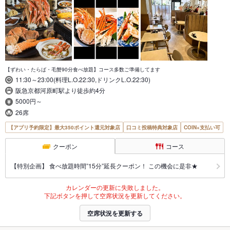
【ずわい・たらば・毛蟹90分食べ放題】コース多数ご準備してます
11:30～23:00(料理L.O.22:30,ドリンクL.O.22:30)
阪急京都河原町駅より徒歩約4分
5000円～
26席
【アプリ予約限定】最大350ポイント還元対象店
口コミ投稿特典対象店
COIN+支払い可
クーポン
コース
【特別企画】 食べ放題時間”15分”延長クーポン！ この機会に是非★
カレンダーの更新に失敗しました。
下記ボタンを押して空席状況を更新してください。
空席状況を更新する