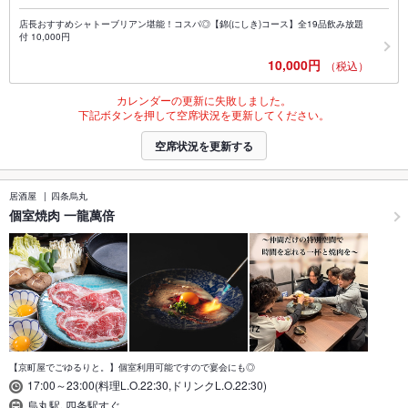
店長おすすめシャトーブリアン堪能！コスパ◎【錦(にしき)コース】全19品飲み放題
付 10,000円
10,000円
（税込）
カレンダーの更新に失敗しました。
下記ボタンを押して空席状況を更新してください。
空席状況を更新する
居酒屋
四条烏丸
個室焼肉 一龍萬倍
【京町屋でごゆるりと。】個室利用可能ですので宴会にも◎
17:00～23:00(料理L.O.22:30,ドリンクL.O.22:30)
烏丸駅､四条駅すぐ