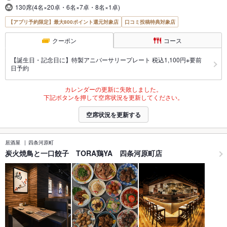
130席(4名×20卓・6名×7卓・8名×1卓)
【アプリ予約限定】最大800ポイント還元対象店
口コミ投稿特典対象店
クーポン
コース
【誕生日・記念日に】特製アニバーサリープレート 税込1,100円※要前
日予約
カレンダーの更新に失敗しました。
下記ボタンを押して空席状況を更新してください。
空席状況を更新する
居酒屋
四条河原町
炭火焼鳥と一口餃子 TORA鶏YA 四条河原町店