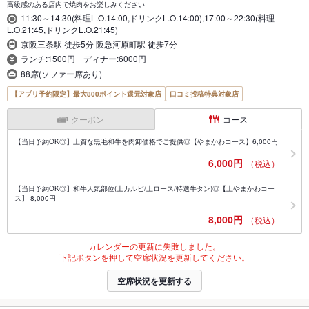
高級感のある店内で焼肉をお楽しみください
11:30～14:30(料理L.O.14:00,ドリンクL.O.14:00),17:00～22:30(料理
L.O.21:45,ドリンクL.O.21:45)
京阪三条駅 徒歩5分 阪急河原町駅 徒歩7分
ランチ:1500円 ディナー:6000円
88席(ソファー席あり)
【アプリ予約限定】最大800ポイント還元対象店
口コミ投稿特典対象店
クーポン
コース
【当日予約OK◎】上質な黒毛和牛を肉卸価格でご提供◎【やまかわコース】6,000円
6,000円
（税込）
【当日予約OK◎】和牛人気部位(上カルビ/上ロース/特選牛タン)◎【上やまかわコー
ス】 8,000円
8,000円
（税込）
カレンダーの更新に失敗しました。
下記ボタンを押して空席状況を更新してください。
空席状況を更新する