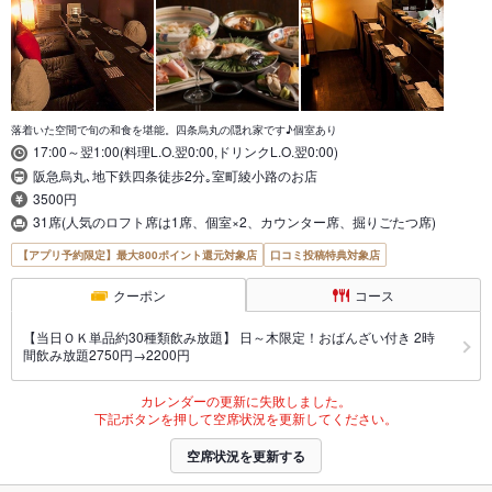
落着いた空間で旬の和食を堪能。四条烏丸の隠れ家です♪個室あり
17:00～翌1:00(料理L.O.翌0:00,ドリンクL.O.翌0:00)
阪急烏丸､地下鉄四条徒歩2分｡室町綾小路のお店
3500円
31席(人気のロフト席は1席、個室×2、カウンター席、掘りごたつ席)
【アプリ予約限定】最大800ポイント還元対象店
口コミ投稿特典対象店
クーポン
コース
【当日ＯＫ単品約30種類飲み放題】 日～木限定！おばんざい付き 2時
間飲み放題2750円→2200円
カレンダーの更新に失敗しました。
下記ボタンを押して空席状況を更新してください。
空席状況を更新する