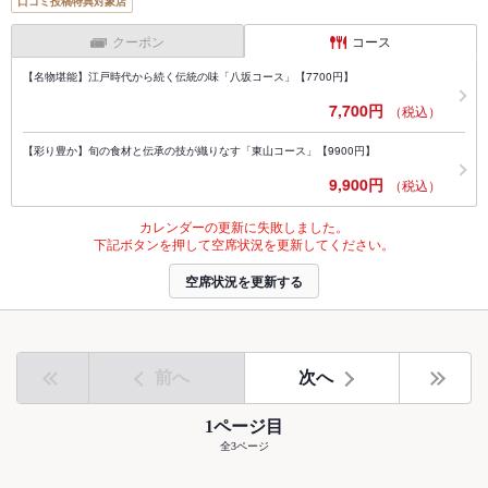
口コミ投稿特典対象店
クーポン
コース
【名物堪能】江戸時代から続く伝統の味「八坂コース」【7700円】
7,700円
（税込）
【彩り豊か】旬の食材と伝承の技が織りなす「東山コース」【9900円】
9,900円
（税込）
カレンダーの更新に失敗しました。
下記ボタンを押して空席状況を更新してください。
空席状況を更新する
前へ
次へ
1ページ目
全3ページ