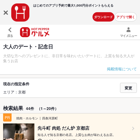
はじめてのアプリ予約で最大
1,000円分ポイントもらえる
ダウンロード
アプリで開く
戻る
マイメニュー
大人のデート・記念日
大切な方へのプレゼントに、非日常を味わいたいデートに、上質を知る大人が
集うお店
掲載情報について
現在の指定条件
変更
エリア：京都
検索結果
44件
（1～20件）
PR
焼肉・ホルモン
四条河原町
先斗町 肉処 だん炉 京都店
知る人ぞ知る京都の名店。上質なお肉が味わえるお店。