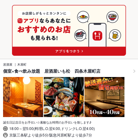
居酒屋
木屋町
個室×食べ飲み放題 居酒屋いも松 四条木屋町店
誕生日記念日をお手伝い☆素敵なお時間のお手伝いを致します♪
18:00～翌5:00(料理L.O.翌4:00,ドリンクL.O.翌4:00)
京阪三条駅より徒歩5分/阪急河原町駅より徒歩7分