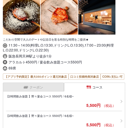
こだわり空間で大人のデートや記念日を彩る特別な時間をご提供★
11:30～14:00(料理L.O.13:30,ドリンクL.O.13:30),17:00～23:00(料理
L.O.22:00,ドリンクL.O.22:30)
阪急長岡天神駅より徒歩1分
アラカルト4500円 / 宴会飲み放題コース5500円
69席
【アプリ予約限定】最大350ポイント還元対象店
口コミ投稿特典対象店
COIN+支払い可
クーポン
コース
【2時間飲み放題 】野々宴会コース 5500円 / 6名様~
5,500円
（税込）
【2時間飲み放題 】野々宴会コース 5500円 / 6名様~
5,500円
（税込）