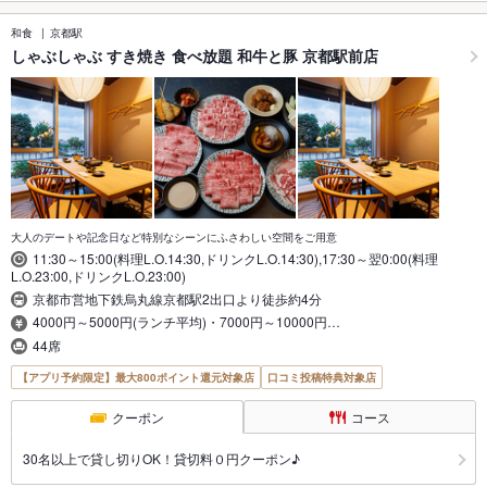
和食
京都駅
しゃぶしゃぶ すき焼き 食べ放題 和牛と豚 京都駅前店
大人のデートや記念日など特別なシーンにふさわしい空間をご用意
11:30～15:00(料理L.O.14:30,ドリンクL.O.14:30),17:30～翌0:00(料理
L.O.23:00,ドリンクL.O.23:00)
京都市営地下鉄烏丸線京都駅2出口より徒歩約4分
4000円～5000円(ランチ平均)・7000円～10000円…
44席
【アプリ予約限定】最大800ポイント還元対象店
口コミ投稿特典対象店
クーポン
コース
30名以上で貸し切りOK！貸切料０円クーポン♪