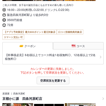
ご友人や同僚、女子会や誕生日会にもおすすめの落ち着いた店内◎
16:00～23:00(料理L.O.22:00,ドリンクL.O.22:30)
阪急四条河原町駅より徒歩約3分
3500円前後
72席
【アプリ予約限定】最大800ポイント還元対象店
口コミ投稿特典対象店
スマート支払い可
クーポン
コース
【幹事様必見】6名様以上でコース料金1名様無料◎、12名様以上で2名
様無料◎
カレンダーの更新に失敗しました。
下記ボタンを押して空席状況を更新してください。
空席状況を更新する
居酒屋
四条河原町
京都かに源 四条河原町店