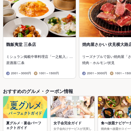
魏飯夷堂 三条店
焼肉屋さかい 伏見横大路
ミシュラン掲載中華料理店「一之船入」…
リーズナブルで旨い焼肉屋「
居酒屋/二条
焼肉・ホルモン/伏見
2001～3000円
1001～1500円
2001～3000円
1001～150
おすすめのグルメ・クーポン情報
夏グルメ・宴会パーフ
女子会完全ガイド
食べ放題ナビゲー
ェクトガイド
女子会向けサービスが充実し
焼肉食べ放題やスイー