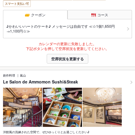
スマート支払い可
クーポン
コース
♪かわいいハートのケーキ♪ メッセージは自由です ≪☆1個1,650円
→1,100円☆≫
カレンダーの更新に失敗しました。
下記ボタンを押して空席状況を更新してください。
空席状況を更新する
創作料理
嵐山
Le Salon de Ammomon Sushi&Steak
洋館風の洗練された空間で、ぜひゆっくりとお過ごしください♪