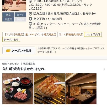
11:30～14:00(料理L.O.13:30,ドリンク
L.O.13:30),17:00～23:00(料理L.O.22:00,ドリンク
L.O.22:30)
阪急京都本線京都河原町駅1A出口より徒歩約4分
個室
カード
宴会平均：5～6000円
禁煙席
喫煙席
51席(カウンター、ソファー、テーブル席など種類豊
富にご用意！)
【アプリ予約限定】最大800ポイント還元対象店
口コミ投稿特典対象店
ネット予約可
クーポンあり
1名様400円プラスでコースの赤身を1種類シャトーブリアンス
クーポンを見る
テーキに変更！！
焼肉・ホルモン
河原町三条
先斗町 焼肉やまかわ はなれ