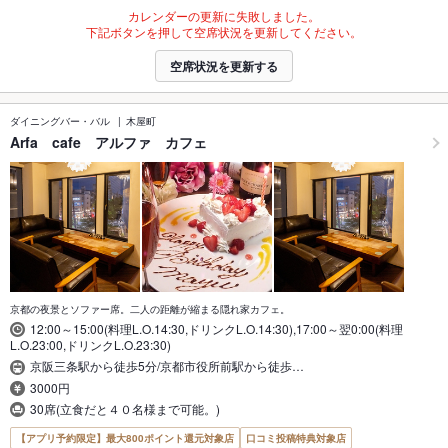
カレンダーの更新に失敗しました。
下記ボタンを押して空席状況を更新してください。
空席状況を更新する
ダイニングバー・バル
木屋町
Arfa cafe アルファ カフェ
京都の夜景とソファー席。二人の距離が縮まる隠れ家カフェ。
12:00～15:00(料理L.O.14:30,ドリンクL.O.14:30),17:00～翌0:00(料理
L.O.23:00,ドリンクL.O.23:30)
京阪三条駅から徒歩5分/京都市役所前駅から徒歩…
3000円
30席(立食だと４０名様まで可能。)
【アプリ予約限定】最大800ポイント還元対象店
口コミ投稿特典対象店