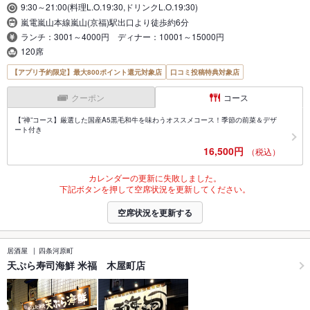
9:30～21:00(料理L.O.19:30,ドリンクL.O.19:30)
嵐電嵐山本線嵐山(京福)駅出口より徒歩約6分
ランチ：3001～4000円 ディナー：10001～15000円
120席
【アプリ予約限定】最大800ポイント還元対象店
口コミ投稿特典対象店
クーポン
コース
【”禅”コース】厳選した国産A5黒毛和牛を味わうオススメコース！季節の前菜＆デザ
ート付き
16,500円
（税込）
カレンダーの更新に失敗しました。
下記ボタンを押して空席状況を更新してください。
空席状況を更新する
居酒屋
四条河原町
天ぷら寿司海鮮 米福 木屋町店