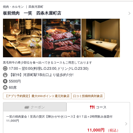
焼肉・ホルモン
四条河原町
板前焼肉 一笑 四条木屋町店
黒毛和牛の希少部位を食べ比べできるコースもご用意しております
17:00～翌0:00(料理L.O.23:00,ドリンクL.O.23:30)
【駅ﾁｶ】河原町駅1B出口より徒歩約1分!
5500円
60席
【アプリ予約限定】最大350ポイント還元対象店
口コミ投稿特典対象店
クーポン
コース
一笑の焼肉宴会！至高の贅沢【輝(かがやき)コース】全1７品＋2時間飲み放題付
11,000円
11,000円
（税込）