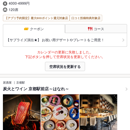
4000-4999円
120席
【アプリ予約限定】最大800ポイント還元対象店
口コミ投稿特典対象店
クーポン
コース
【サプライズ演出★】 お祝い用デザートやプレートをご用意！
カレンダーの更新に失敗しました。
下記ボタンを押して空席状況を更新してください。
空席状況を更新する
居酒屋
京都駅
炭火とワイン 京都駅前店～はなれ～