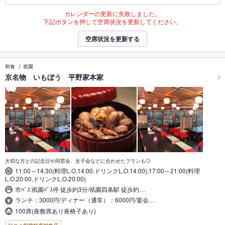
カレンダーの更新に失敗しました。
下記ボタンを押して空席状況を更新してください。
空席状況を更新する
和食
祇園
京名物 いもぼう 平野家本家
大切な方との記念日や同窓会、女子会などに合わせたプランも◎
11:00～14:30(料理L.O.14:00,ドリンクL.O.14:00),17:00～21:00(料理
L.O.20:00,ドリンクL.O.20:00)
市ﾊﾞｽ:祇園ﾊﾞｽ停 徒歩約3分/祇園四条駅 徒歩約…
ランチ：3000円/ディナー（通常）：6000円/宴会…
100席(座敷席あり座椅子あり)