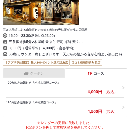
三条木屋町にある山陰直送の海鮮や米油の天麩羅が自慢の居酒屋
16:00～23:30(料理L.O.23:00)
三条駅徒歩5分♪木屋町 天ぷら 寿司 海鮮 安く…
3,000円（通常平均） 4,000円（宴会平均）
66席(カウンター席もございます！天ぷらの揚がる音が心地よい演出に♪)
【アプリ予約限定】最大800ポイント還元対象店
口コミ投稿特典対象店
クーポン
コース
120分飲み放題付き『米福お気軽コース』
4,000円
（税込）
120分飲み放題付き『米福満腹コース』
4,500円
（税込）
カレンダーの更新に失敗しました。
下記ボタンを押して空席状況を更新してください。