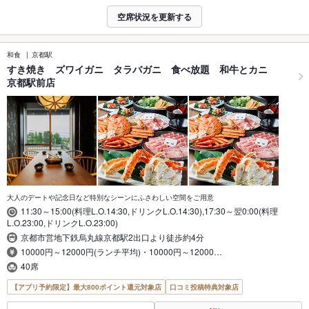
空席状況を更新する
和食
京都駅
すき焼き ズワイガニ タラバガニ 食べ放題 和牛とカニ
京都駅前店
大人のデートや記念日など特別なシーンにふさわしい空間をご用意
11:30～15:00(料理L.O.14:30,ドリンクL.O.14:30),17:30～翌0:00(料理
L.O.23:00,ドリンクL.O.23:00)
京都市営地下鉄烏丸線京都駅2出口より徒歩約4分
10000円～12000円(ランチ平均)・10000円～12000…
40席
【アプリ予約限定】最大800ポイント還元対象店
口コミ投稿特典対象店