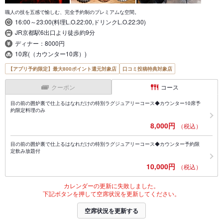
職人の技を五感で愉しむ、完全予約制のプレミアムな空間。
16:00～23:00(料理L.O.22:00,ドリンクL.O.22:30)
JR京都駅6出口より徒歩約9分
ディナー：8000円
10席(（カウンター10席）)
【アプリ予約限定】最大800ポイント還元対象店
口コミ投稿特典対象店
クーポン
コース
目の前の囲炉裏で仕上るはなれだけの特別ラグジュアリーコース◆カウンター10席予
約限定料理のみ
8,000円
（税込）
目の前の囲炉裏で仕上るはなれだけの特別ラグジュアリーコース◆カウンター予約限
定飲み放題付
10,000円
（税込）
カレンダーの更新に失敗しました。
下記ボタンを押して空席状況を更新してください。
空席状況を更新する