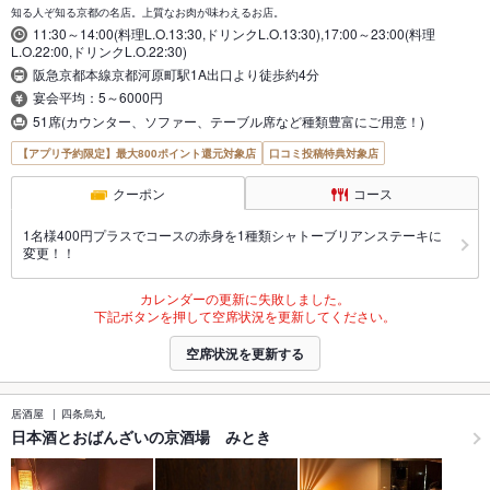
知る人ぞ知る京都の名店。上質なお肉が味わえるお店。
11:30～14:00(料理L.O.13:30,ドリンクL.O.13:30),17:00～23:00(料理
L.O.22:00,ドリンクL.O.22:30)
阪急京都本線京都河原町駅1A出口より徒歩約4分
宴会平均：5～6000円
51席(カウンター、ソファー、テーブル席など種類豊富にご用意！)
【アプリ予約限定】最大800ポイント還元対象店
口コミ投稿特典対象店
クーポン
コース
1名様400円プラスでコースの赤身を1種類シャトーブリアンステーキに
変更！！
カレンダーの更新に失敗しました。
下記ボタンを押して空席状況を更新してください。
空席状況を更新する
居酒屋
四条烏丸
日本酒とおばんざいの京酒場 みとき