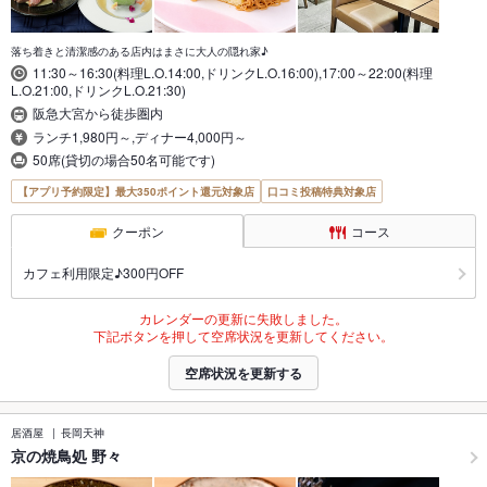
落ち着きと清潔感のある店内はまさに大人の隠れ家♪
11:30～16:30(料理L.O.14:00,ドリンクL.O.16:00),17:00～22:00(料理
L.O.21:00,ドリンクL.O.21:30)
阪急大宮から徒歩圏内
ランチ1,980円～,ディナー4,000円～
50席(貸切の場合50名可能です)
【アプリ予約限定】最大350ポイント還元対象店
口コミ投稿特典対象店
クーポン
コース
カフェ利用限定♪300円OFF
カレンダーの更新に失敗しました。
下記ボタンを押して空席状況を更新してください。
空席状況を更新する
居酒屋
長岡天神
京の焼鳥処 野々