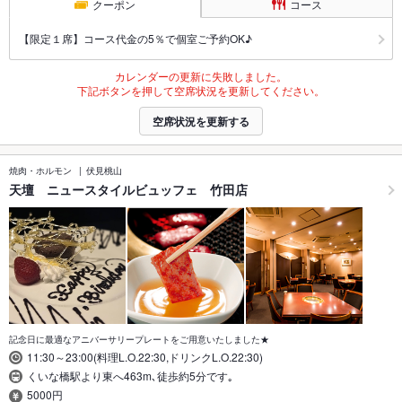
クーポン
コース
【限定１席】コース代金の5％で個室ご予約OK♪
カレンダーの更新に失敗しました。
下記ボタンを押して空席状況を更新してください。
空席状況を更新する
焼肉・ホルモン
伏見桃山
天壇 ニュースタイルビュッフェ 竹田店
記念日に最適なアニバーサリープレートをご用意いたしました★
11:30～23:00(料理L.O.22:30,ドリンクL.O.22:30)
くいな橋駅より東へ463m､徒歩約5分です｡
5000円