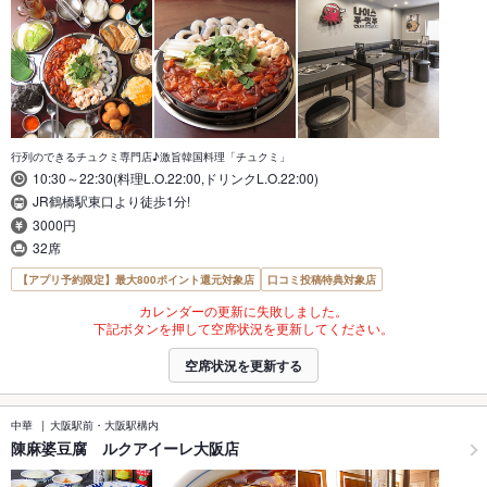
行列のできるチュクミ専門店♪激旨韓国料理「チュクミ」
10:30～22:30(料理L.O.22:00,ドリンクL.O.22:00)
JR鶴橋駅東口より徒歩1分!
3000円
32席
【アプリ予約限定】最大800ポイント還元対象店
口コミ投稿特典対象店
カレンダーの更新に失敗しました。
下記ボタンを押して空席状況を更新してください。
空席状況を更新する
中華
大阪駅前・大阪駅構内
陳麻婆豆腐 ルクアイーレ大阪店