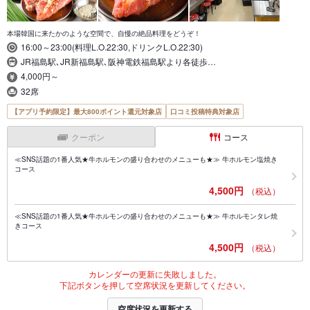
本場韓国に来たかのような空間で、自慢の絶品料理をどうぞ！
16:00～23:00(料理L.O.22:30,ドリンクL.O.22:30)
JR福島駅､JR新福島駅､阪神電鉄福島駅より各徒歩…
4,000円～
32席
【アプリ予約限定】最大800ポイント還元対象店
口コミ投稿特典対象店
クーポン
コース
≪SNS話題の1番人気★牛ホルモンの盛り合わせのメニューも★≫ 牛ホルモン塩焼き
コース
4,500円
（税込）
≪SNS話題の1番人気★牛ホルモンの盛り合わせのメニューも★≫ 牛ホルモンタレ焼
きコース
4,500円
（税込）
カレンダーの更新に失敗しました。
下記ボタンを押して空席状況を更新してください。
空席状況を更新する