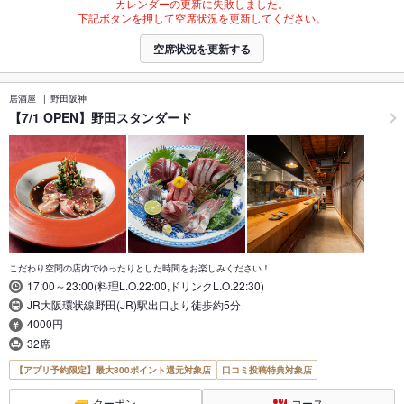
カレンダーの更新に失敗しました。
下記ボタンを押して空席状況を更新してください。
空席状況を更新する
居酒屋
野田阪神
【7/1 OPEN】野田スタンダード
こだわり空間の店内でゆったりとした時間をお楽しみください！
17:00～23:00(料理L.O.22:00,ドリンクL.O.22:30)
JR大阪環状線野田(JR)駅出口より徒歩約5分
4000円
32席
【アプリ予約限定】最大800ポイント還元対象店
口コミ投稿特典対象店
クーポン
コース