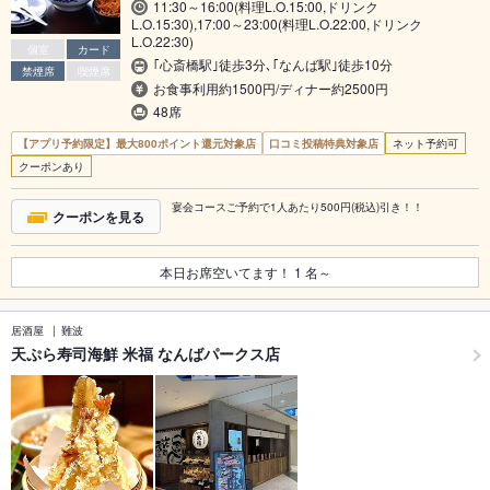
11:30～16:00(料理L.O.15:00,ドリンク
L.O.15:30),17:00～23:00(料理L.O.22:00,ドリンク
L.O.22:30)
個室
カード
｢心斎橋駅｣徒歩3分､｢なんば駅｣徒歩10分
禁煙席
喫煙席
お食事利用約1500円/ディナー約2500円
48席
【アプリ予約限定】最大800ポイント還元対象店
口コミ投稿特典対象店
ネット予約可
クーポンあり
宴会コースご予約で1人あたり500円(税込)引き！！
クーポンを見る
本日お席空いてます！
1
名～
居酒屋
難波
天ぷら寿司海鮮 米福 なんばパークス店