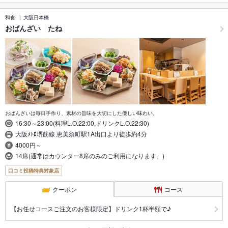
和食
大阪日本橋
おばんざい たね
おばんざいは毎日手作り、素材の旨味を大切にした優しい味わい。
16:30～23:00(料理L.O.22:00,ドリンクL.O.22:30)
大阪ﾒﾄﾛ堺筋線 恵美須町駅1A出口より徒歩約4分
4000円～
14席(通常はカウンター8席のみのご利用になります。)
口コミ投稿特典対象店
クーポン
コース
【お任せコースご注文のお客様限定】ドリンク1杯半額で♪