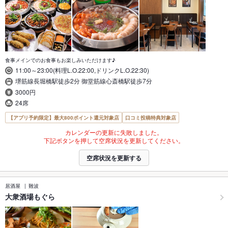
食事メインでのお食事もお楽しみいただけます♪
11:00～23:00(料理L.O.22:00,ドリンクL.O.22:30)
堺筋線長堀橋駅徒歩2分 御堂筋線心斎橋駅徒歩7分
3000円
24席
【アプリ予約限定】最大800ポイント還元対象店
口コミ投稿特典対象店
カレンダーの更新に失敗しました。
下記ボタンを押して空席状況を更新してください。
空席状況を更新する
居酒屋
難波
大衆酒場もぐら