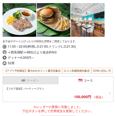
女子会やデートにぴったりの特別な空間をご用意しております。
11:00～22:00(料理L.O.21:00,ドリンクL.O.21:30)
≪西長堀駅≫4B出口より徒歩約9分
ディナー4,000円～
52席
【アプリ予約限定】最大800ポイント還元対象店
口コミ投稿特典対象店
COIN+支払い可
クーポン
コース
【フロア貸切】パーティープラン
100,000円
（税込）
カレンダーの更新に失敗しました。
下記ボタンを押して空席状況を更新してください。