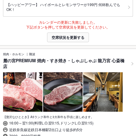
【ハッピーアワー】 ハイボールとレモンサワーが199円 何杯飲んでも
OK！
カレンダーの更新に失敗しました。
下記ボタンを押して空席状況を更新してください。
空席状況を更新する
焼肉・ホルモン
難波
麓の宮PREMIUM 焼肉・すき焼き・しゃぶしゃぶ 龍乃宮 心斎橋
店
【贅沢なひととき】A5ランク和牛と3大和牛を手頃に楽しめます。
16:00～翌1:00(料理L.O.翌0:15,ドリンクL.O.翌0:15)
近鉄奈良線近鉄日本橋駅2出口より徒歩約5分
7000～8000円程度