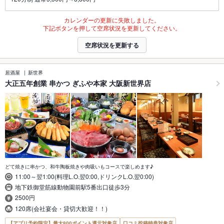
カレンダーの更新に失敗しました。
下記ボタンを押して空席状況を更新してください。
空席状況を更新する
居酒屋
新世界
大正五年創業 串かつ ぎふや本家 大阪新世界店
どて焼きに串かつ、和牛陶板焼きや肉吸いもコースで楽しめます♪
11:00～翌1:00(料理L.O.翌0:00,ドリンクL.O.翌0:00)
地下鉄御堂筋線動物園前駅5番出口徒歩3分
2500円
120席(会社宴会・貸切大歓迎！！)
【アプリ予約限定】最大800ポイント還元対象店
口コミ投稿特典対象店