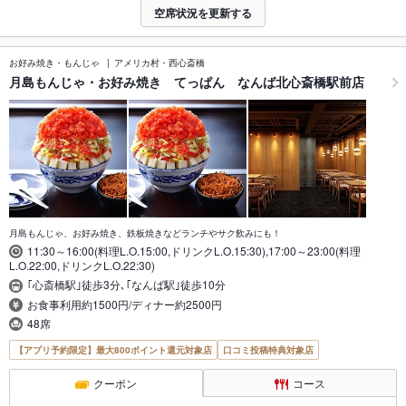
空席状況を更新する
お好み焼き・もんじゃ
アメリカ村・西心斎橋
月島もんじゃ・お好み焼き てっぱん なんば北心斎橋駅前店
月島もんじゃ、お好み焼き、鉄板焼きなどランチやサク飲みにも！
11:30～16:00(料理L.O.15:00,ドリンクL.O.15:30),17:00～23:00(料理
L.O.22:00,ドリンクL.O.22:30)
｢心斎橋駅｣徒歩3分､｢なんば駅｣徒歩10分
お食事利用約1500円/ディナー約2500円
48席
【アプリ予約限定】最大800ポイント還元対象店
口コミ投稿特典対象店
クーポン
コース