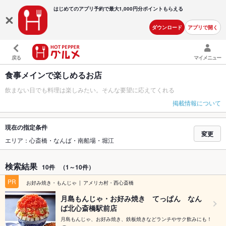
はじめてのアプリ予約で最大
1,000円分ポイントもらえる
ダウンロード
アプリで開く
戻る
マイメニュー
食事メインで楽しめるお店
飲まない日でも料理は楽しみたい。そんな要望に応えてくれる
掲載情報について
現在の指定条件
変更
エリア：心斎橋・なんば・南船場・堀江
検索結果
10件
（1～10件）
PR
お好み焼き・もんじゃ
アメリカ村・西心斎橋
月島もんじゃ・お好み焼き てっぱん なん
ば北心斎橋駅前店
月島もんじゃ、お好み焼き、鉄板焼きなどランチやサク飲みにも！