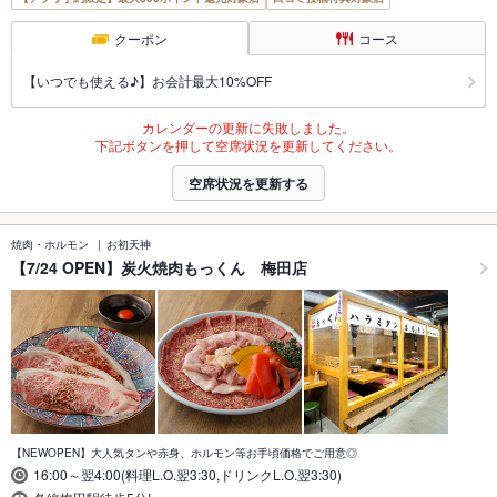
クーポン
コース
【いつでも使える♪】お会計最大10%OFF
カレンダーの更新に失敗しました。
下記ボタンを押して空席状況を更新してください。
空席状況を更新する
焼肉・ホルモン
お初天神
【7/24 OPEN】炭火焼肉もっくん 梅田店
【NEWOPEN】大人気タンや赤身、ホルモン等お手頃価格でご用意◎
16:00～翌4:00(料理L.O.翌3:30,ドリンクL.O.翌3:30)