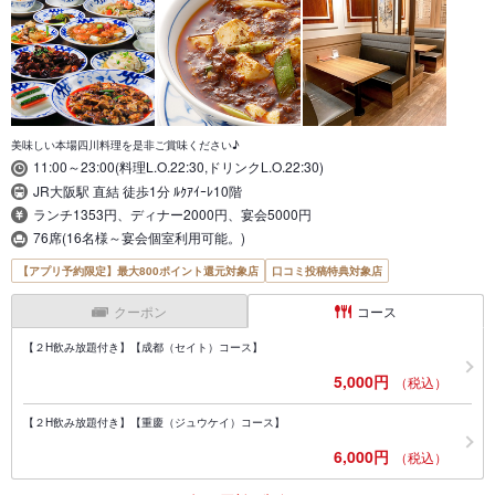
美味しい本場四川料理を是非ご賞味ください♪
11:00～23:00(料理L.O.22:30,ドリンクL.O.22:30)
JR大阪駅 直結 徒歩1分 ﾙｸｱｲｰﾚ10階
ランチ1353円、ディナー2000円、宴会5000円
76席(16名様～宴会個室利用可能。)
【アプリ予約限定】最大800ポイント還元対象店
口コミ投稿特典対象店
クーポン
コース
【２H飲み放題付き】【成都（セイト）コース】
5,000円
（税込）
【２H飲み放題付き】【重慶（ジュウケイ）コース】
6,000円
（税込）