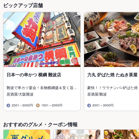
ピックアップ店舗
日本一の串かつ 横綱 難波店
力丸 炉ばた焼 たぬき茶屋
難波で串カツ宴会！名物横綱盛＆安く旨…
豪快！！ウラナンバ×炉ばた焼
居酒屋/大阪難波
居酒屋/難波
2001～3000円
1501～2000円
2001～3000円
おすすめのグルメ・クーポン情報