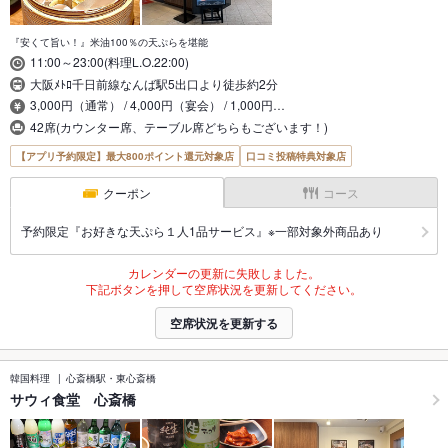
『安くて旨い！』米油100％の天ぷらを堪能
11:00～23:00(料理L.O.22:00)
大阪ﾒﾄﾛ千日前線なんば駅5出口より徒歩約2分
3,000円（通常） / 4,000円（宴会） / 1,000円…
42席(カウンター席、テーブル席どちらもございます！)
【アプリ予約限定】最大800ポイント還元対象店
口コミ投稿特典対象店
クーポン
コース
予約限定『お好きな天ぷら１人1品サービス』※一部対象外商品あり
カレンダーの更新に失敗しました。
下記ボタンを押して空席状況を更新してください。
空席状況を更新する
韓国料理
心斎橋駅・東心斎橋
サウィ食堂 心斎橋