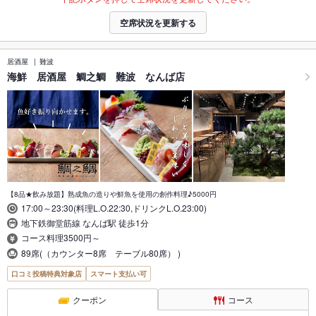
空席状況を更新する
居酒屋
難波
海鮮 居酒屋 鯛之鯛 難波 なんば店
【8品★飲み放題】熟成魚の造りや鮮魚を使用の創作料理♪5000円
17:00～23:30(料理L.O.22:30,ドリンクL.O.23:00)
地下鉄御堂筋線 なんば駅 徒歩1分
コース料理3500円～
89席(（カウンター8席 テーブル80席） )
口コミ投稿特典対象店
スマート支払い可
クーポン
コース