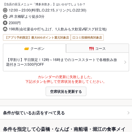
【当店の目玉メニュー「博多水炊き」】はいかがでしょうか？
12:00～23:00(料理L.O.22:15,ドリンクL.O.22:30)
JR 京橋駅より徒歩3分
2300円
198席(会社宴会や打ち上げ、1人飲みも大歓迎♪駅スグ好立地)
【アプリ予約限定】最大800ポイント還元対象店
口コミ投稿特典対象店
クーポン
コース
【早割り】平日限定！12時～16時までのコーススタートで各種飲み放
題付きコース500円OFF
カレンダーの更新に失敗しました。
下記ボタンを押して空席状況を更新してください。
空席状況を更新する
条件が似ているお店をすべて見る
条件を指定して心斎橋・なんば・南船場・堀江の食事メイ