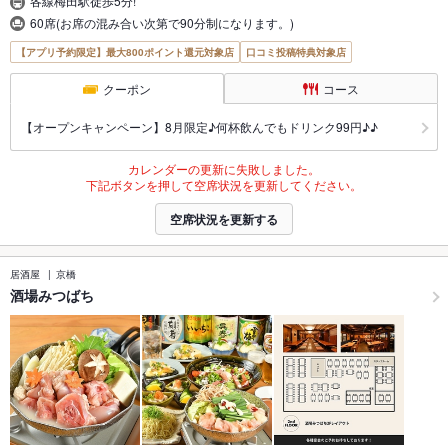
各線梅田駅徒歩5分!
60席(お席の混み合い次第で90分制になります。)
【アプリ予約限定】最大800ポイント還元対象店
口コミ投稿特典対象店
クーポン
コース
【オープンキャンペーン】8月限定♪何杯飲んでもドリンク99円♪♪
カレンダーの更新に失敗しました。
下記ボタンを押して空席状況を更新してください。
空席状況を更新する
居酒屋
京橋
酒場みつばち