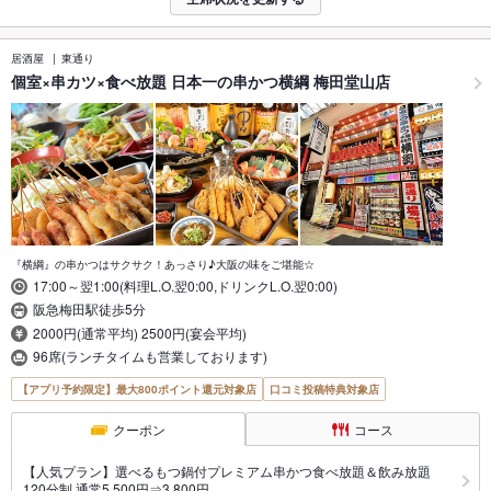
居酒屋
東通り
個室×串カツ×食べ放題 日本一の串かつ横綱 梅田堂山店
『横綱』の串かつはサクサク！あっさり♪大阪の味をご堪能☆
17:00～翌1:00(料理L.O.翌0:00,ドリンクL.O.翌0:00)
阪急梅田駅徒歩5分
2000円(通常平均) 2500円(宴会平均)
96席(ランチタイムも営業しております)
【アプリ予約限定】最大800ポイント還元対象店
口コミ投稿特典対象店
クーポン
コース
【人気プラン】選べるもつ鍋付プレミアム串かつ食べ放題＆飲み放題
120分制 通常5,500円⇒3,800円