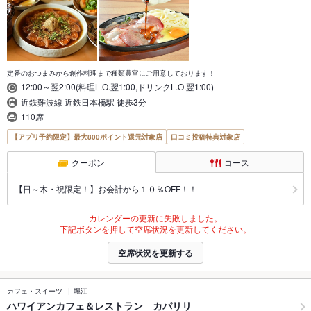
定番のおつまみから創作料理まで種類豊富にご用意しております！
12:00～翌2:00(料理L.O.翌1:00,ドリンクL.O.翌1:00)
近鉄難波線 近鉄日本橋駅 徒歩3分
110席
【アプリ予約限定】最大800ポイント還元対象店
口コミ投稿特典対象店
クーポン
コース
【日～木・祝限定！】お会計から１０％OFF！！
カレンダーの更新に失敗しました。
下記ボタンを押して空席状況を更新してください。
空席状況を更新する
カフェ・スイーツ
堀江
ハワイアンカフェ＆レストラン カパリリ