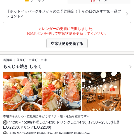
【ホットペッパーグルメからのご予約限定！】その日のおすすめ一品プ
レゼント♪
カレンダーの更新に失敗しました。
下記ボタンを押して空席状況を更新してください。
空席状況を更新する
居酒屋
茶屋町・中崎町・中津
もんじゃ焼き しるく
本場のもんじゃ・鉄板焼きをどうぞ！〆・麺・逸品も豊富です♪
11:30～15:00(料理L.O.14:30,ドリンクL.O.14:30),17:00～23:00(料理
L.O.22:30,ドリンクL.O.22:30)
大阪ﾒﾄﾛ中崎町駅 徒歩約7分･阪急梅田駅 徒歩約9分