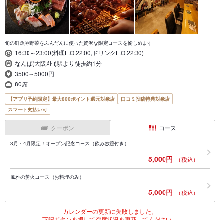
旬の鮮魚や野菜をふんだんに使った贅沢な限定コースを愉しめます
16:30～23:00(料理L.O.22:00,ドリンクL.O.22:30)
なんば(大阪ﾒﾄﾛ)駅より徒歩約1分
3500～5000円
80席
【アプリ予約限定】最大800ポイント還元対象店
口コミ投稿特典対象店
スマート支払い可
クーポン
コース
3月・4月限定！オープン記念コース（飲み放題付き）
5,000円
（税込）
風雅の焚火コース（お料理のみ）
5,000円
（税込）
カレンダーの更新に失敗しました。
下記ボタンを押して空席状況を更新してください。