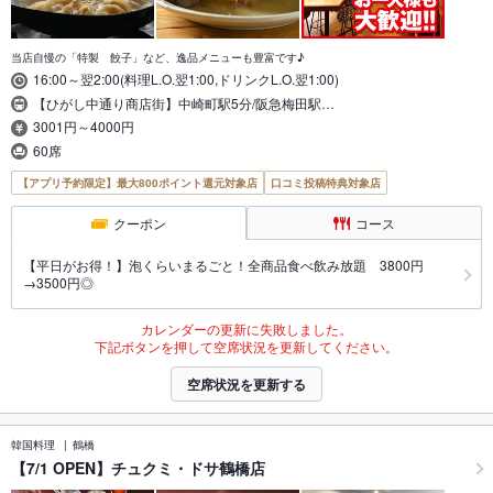
当店自慢の「特製 餃子」など、逸品メニューも豊富です♪
16:00～翌2:00(料理L.O.翌1:00,ドリンクL.O.翌1:00)
【ひがし中通り商店街】中崎町駅5分/阪急梅田駅…
3001円～4000円
60席
【アプリ予約限定】最大800ポイント還元対象店
口コミ投稿特典対象店
クーポン
コース
【平日がお得！】泡くらいまるごと！全商品食べ飲み放題 3800円
→3500円◎
カレンダーの更新に失敗しました。
下記ボタンを押して空席状況を更新してください。
空席状況を更新する
韓国料理
鶴橋
【7/1 OPEN】チュクミ・ドサ鶴橋店