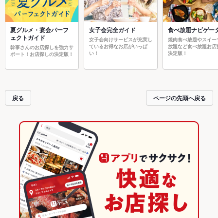
夏グルメ・宴会パーフ
女子会完全ガイド
食べ放題ナビゲー
ェクトガイド
女子会向けサービスが充実し
焼肉食べ放題やスイー
ているお得なお店がいっぱ
放題など食べ放題お店
幹事さんのお店探しを強力サ
い！
決定版！
ポート！お店探しの決定版！
戻る
ページの先頭へ戻る