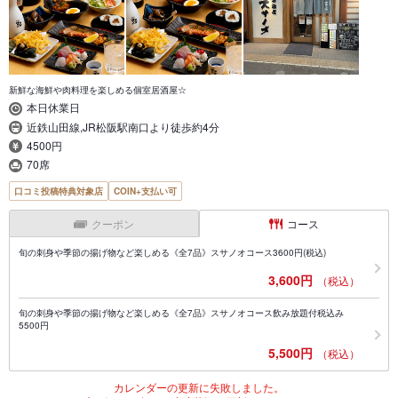
新鮮な海鮮や肉料理を楽しめる個室居酒屋☆
本日休業日
近鉄山田線,JR松阪駅南口より徒歩約4分
4500円
70席
口コミ投稿特典対象店
COIN+支払い可
クーポン
コース
旬の刺身や季節の揚げ物など楽しめる《全7品》スサノオコース3600円(税込)
3,600円
（税込）
旬の刺身や季節の揚げ物など楽しめる《全7品》スサノオコース飲み放題付税込み
5500円
5,500円
（税込）
カレンダーの更新に失敗しました。