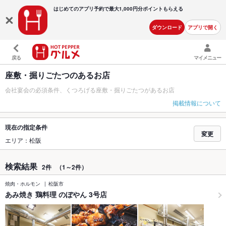
はじめてのアプリ予約で最大
1,000円分ポイントもらえる
ダウンロード
アプリで開く
戻る
マイメニュー
座敷・掘りごたつのあるお店
会社宴会の必須条件、くつろげる座敷・掘りごたつがあるお店
掲載情報について
現在の指定条件
変更
エリア：松阪
検索結果
2件
（1～2件）
焼肉・ホルモン
松阪市
あみ焼き 鶏料理 のぼやん 3号店