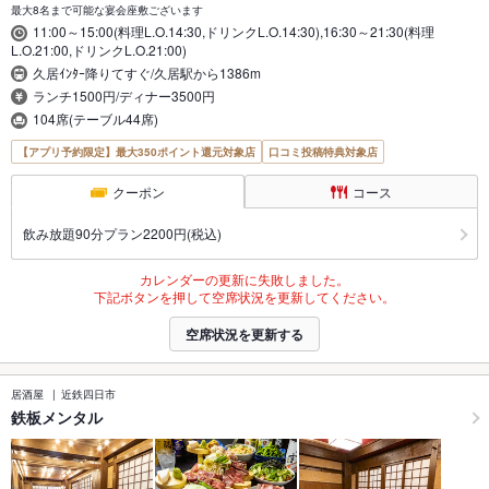
最大8名まで可能な宴会座敷ございます
11:00～15:00(料理L.O.14:30,ドリンクL.O.14:30),16:30～21:30(料理
L.O.21:00,ドリンクL.O.21:00)
久居ｲﾝﾀｰ降りてすぐ/久居駅から1386m
ランチ1500円/ディナー3500円
104席(テーブル44席)
【アプリ予約限定】最大350ポイント還元対象店
口コミ投稿特典対象店
クーポン
コース
飲み放題90分プラン2200円(税込)
カレンダーの更新に失敗しました。
下記ボタンを押して空席状況を更新してください。
空席状況を更新する
居酒屋
近鉄四日市
鉄板メンタル