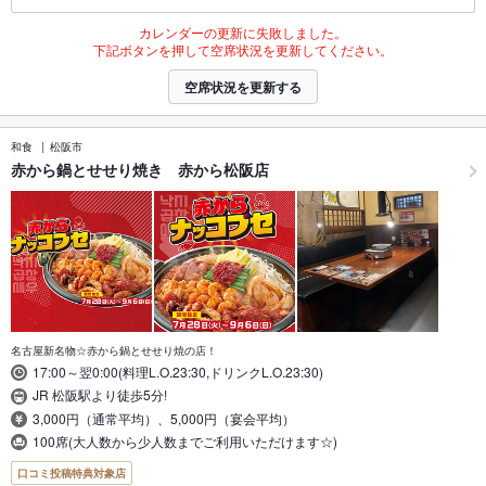
カレンダーの更新に失敗しました。
下記ボタンを押して空席状況を更新してください。
空席状況を更新する
和食
松阪市
赤から鍋とせせり焼き 赤から松阪店
名古屋新名物☆赤から鍋とせせり焼の店！
17:00～翌0:00(料理L.O.23:30,ドリンクL.O.23:30)
JR 松阪駅より徒歩5分!
3,000円（通常平均）、5,000円（宴会平均）
100席(大人数から少人数までご利用いただけます☆)
口コミ投稿特典対象店