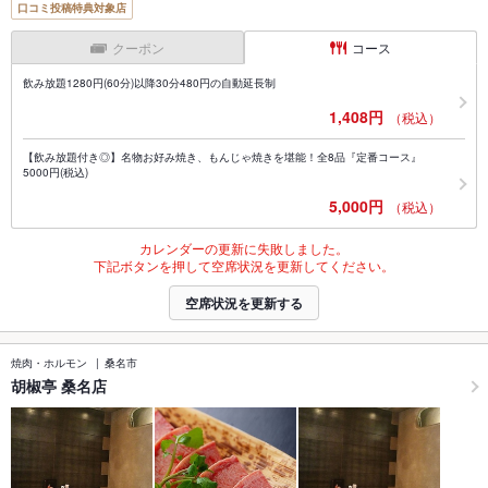
口コミ投稿特典対象店
クーポン
コース
飲み放題1280円(60分)以降30分480円の自動延長制
1,408円
（税込）
【飲み放題付き◎】名物お好み焼き、もんじゃ焼きを堪能！全8品『定番コース』
5000円(税込)
5,000円
（税込）
カレンダーの更新に失敗しました。
下記ボタンを押して空席状況を更新してください。
空席状況を更新する
焼肉・ホルモン
桑名市
胡椒亭 桑名店