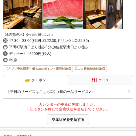
【全席喫煙OK】ゆったり掘りごたつ
17:30～23:00(料理L.O.22:30,ドリンクL.O.22:30)
平田町駅出口より徒歩9分/加佐登駅出口より徒歩…
ディナー4～5000円(税込)
39席
【アプリ予約限定】最大350ポイント還元対象店
口コミ投稿特典対象店
クーポン
コース
【平日のサービスはこちら◎】<旬の一品サービス♪>
カレンダーの更新に失敗しました。
下記ボタンを押して空席状況を更新してください。
空席状況を更新する