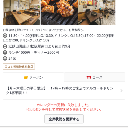
お履き物を脱いでゆっくりおくつろぎいただける、お座敷席も。
11:30～14:00(料理L.O.13:30,ドリンクL.O.13:30),17:00～22:00(料理
L.O.21:30,ドリンクL.O.21:30)
近鉄山田線,JR松阪駅南口より徒歩約3分
ランチ1000円・ディナー2500円
24席
口コミ投稿特典対象店
クーポン
コース
【月～木曜日の平日限定】 17時～19時のご来店でアルコールドリン
ク1杯半額！！
カレンダーの更新に失敗しました。
下記ボタンを押して空席状況を更新してください。
空席状況を更新する