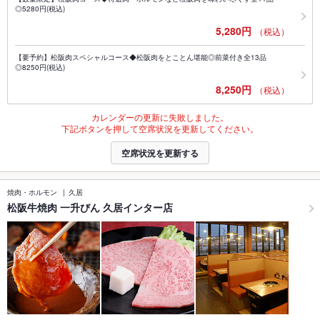
◎5280円(税込)
5,280円
（税込）
【要予約】松阪肉スペシャルコース◆松阪肉をとことん堪能◎前菜付き全13品
◎8250円(税込)
8,250円
（税込）
カレンダーの更新に失敗しました。
下記ボタンを押して空席状況を更新してください。
空席状況を更新する
焼肉・ホルモン
久居
松阪牛焼肉 一升びん 久居インター店