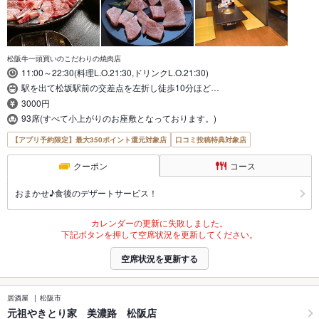
松阪牛一頭買いのこだわりの焼肉店
11:00～22:30(料理L.O.21:30,ドリンクL.O.21:30)
駅を出て松坂駅前の交差点を左折し徒歩10分ほど…
3000円
93席(すべて小上がりのお座敷となっております。)
【アプリ予約限定】最大350ポイント還元対象店
口コミ投稿特典対象店
クーポン
コース
おまかせ♪食後のデザートサービス！
カレンダーの更新に失敗しました。
下記ボタンを押して空席状況を更新してください。
空席状況を更新する
居酒屋
松阪市
元祖やきとり家 美濃路 松阪店