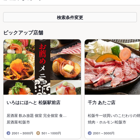
検索条件変更
ピックアップ店舗
いろはにほへと 松阪駅前店
千力 あたご店
居酒屋 飲み放題 個室 完全個室 食…
松阪牛一頭買いのこだわりの
居酒屋/松阪市
焼肉・ホルモン/松阪市
2001～3000円
501～1000円
2001～3000円