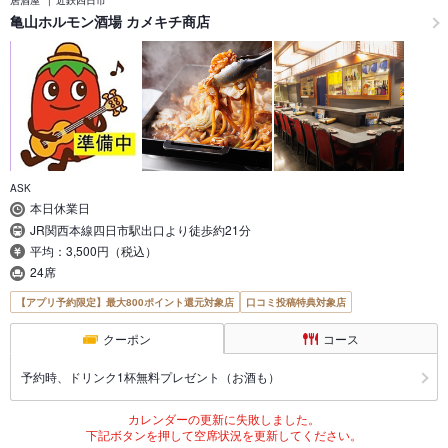
居酒屋
近鉄四日市
亀山ホルモン酒場 カメキチ商店
ASK
本日休業日
JR関西本線四日市駅出口より徒歩約21分
平均：3,500円（税込）
24席
【アプリ予約限定】最大800ポイント還元対象店
口コミ投稿特典対象店
クーポン
コース
予約時、ドリンク1杯無料プレゼント（お酒も）
カレンダーの更新に失敗しました。
下記ボタンを押して空席状況を更新してください。