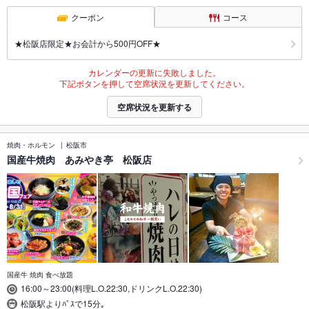
クーポン
コース
★松阪店限定★お会計から500円OFF★
カレンダーの更新に失敗しました。
下記ボタンを押して空席状況を更新してください。
空席状況を更新する
焼肉・ホルモン
松阪市
国産牛焼肉 あみやき亭 松阪店
国産牛 焼肉 食べ放題
16:00～23:00(料理L.O.22:30,ドリンクL.O.22:30)
松阪駅よりﾊﾞｽで15分｡