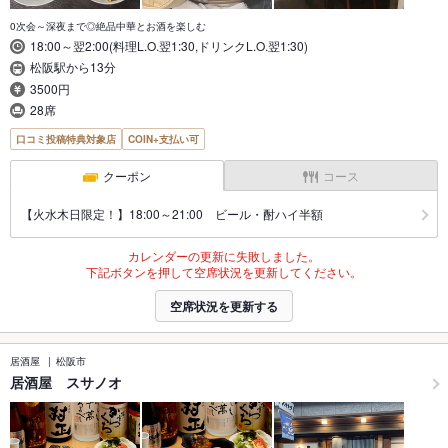
0次会～深夜まで◎絶品中華とお酒を楽しむ
18:00～翌2:00(料理L.O.翌1:30,ドリンクL.O.翌1:30)
松阪駅から13分
3500円
28席
口コミ投稿特典対象店
COIN+支払い可
クーポン
コース
【火水木日限定！】18:00～21:00 ビール・酎ハイ半額
カレンダーの更新に失敗しました。
下記ボタンを押して空席状況を更新してください。
空席状況を更新する
居酒屋
松阪市
居酒屋 スサノオ