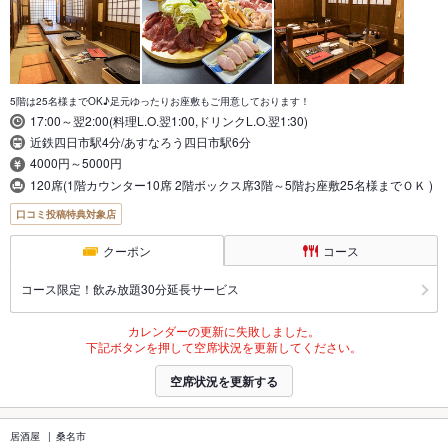
5階は25名様までOK♪足元ゆったりお座敷もご用意しております！
17:00～翌2:00(料理L.O.翌1:00,ドリンクL.O.翌1:30)
近鉄四日市駅4分/あすなろう四日市駅6分
4000円～5000円
120席(1階カウンター10席 2階ボックス席3階～5階お座敷25名様までＯＫ )
口コミ投稿特典対象店
クーポン
コース
コース限定！飲み放題30分延長サービス
カレンダーの更新に失敗しました。
下記ボタンを押して空席状況を更新してください。
空席状況を更新する
居酒屋
桑名市