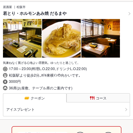
居酒屋
松阪市
若とり・ホルモンあみ焼 だるまや
気兼ねなく寛げる心地よい雰囲気。ゆったりと過ごして。
17:00～23:00(料理L.O.22:00,ドリンクL.O.22:00)
松阪駅より徒歩2分｡ﾎﾃﾙ東横ｲﾝの向かいです｡
3000円
36席(お座敷、テーブル席のご案内です)
クーポン
コース
アイスプレゼント