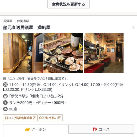
空席状況を更新する
居酒屋
伊勢市駅
船元直送居酒屋 満船屋
掘りごたつ完備！宴会等でのご利用に最適です。
11:00～14:30(料理L.O.14:00,ドリンクL.O.14:00),17:00～翌0:00(料理
L.O.23:30,ドリンクL.O.23:30)
｢伊勢市駅｣JR側出口より徒歩2分
ランチ2000円～/ディナー4000円～
30席
口コミ投稿特典対象店
COIN+支払い可
クーポン
コース