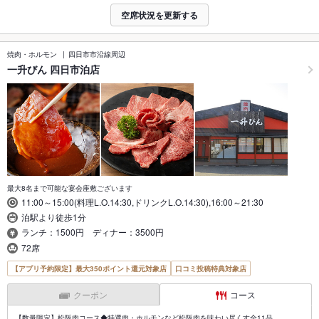
空席状況を更新する
焼肉・ホルモン
四日市市沿線周辺
一升びん 四日市泊店
最大8名まで可能な宴会座敷ございます
11:00～15:00(料理L.O.14:30,ドリンクL.O.14:30),16:00～21:30
泊駅より徒歩1分
ランチ：1500円 ディナー：3500円
72席
【アプリ予約限定】最大350ポイント還元対象店
口コミ投稿特典対象店
クーポン
コース
【数量限定】松阪肉コース◆特選肉・ホルモンなど松阪肉を味わい尽くす全11品