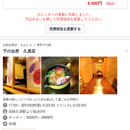
6,300円
（税込）
カレンダーの更新に失敗しました。
下記ボタンを押して空席状況を更新してください。
空席状況を更新する
お好み焼き・もんじゃ
津市その他
千の台所 久居店
座敷や掘りごたつでゆったり足を延ばして過ごせる空間◎
17:00～翌0:00(料理L.O.23:30,ドリンクL.O.23:30)
近鉄久居駅より徒歩3分
ディナー：3000円～3999円
50席