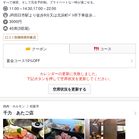
すべて個室、そして完全予約制。プライベートな一時が過ごせる。
11:00～14:30,17:00～22:00
JR四日市駅より徒歩9分又は北浜町ﾊﾞｽ停下車徒歩…
3000円
40席(3部屋)
口コミ投稿特典対象店
クーポン
コース
宴会コース10%OFF
カレンダーの更新に失敗しました。
下記ボタンを押して空席状況を更新してください。
空席状況を更新する
焼肉・ホルモン
松阪市
千力 あたご店