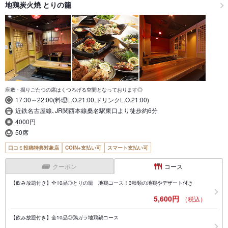
地鶏炭火焼 とりの籠
座敷・掘りごたつの席はくつろげる空間となっております◎
17:30～22:00(料理L.O.21:00,ドリンクL.O.21:00)
近鉄名古屋線､JR関西本線桑名駅東口より徒歩約6分
4000円
50席
口コミ投稿特典対象店
COIN+支払い可
スマート支払い可
クーポン
コース
【飲み放題付き】全10品◎とりの籠 地鶏コース！3種類の地鶏やデザート付き
5,600円
（税込）
【飲み放題付き】全10品◎鶏ガラ地鶏鍋コース