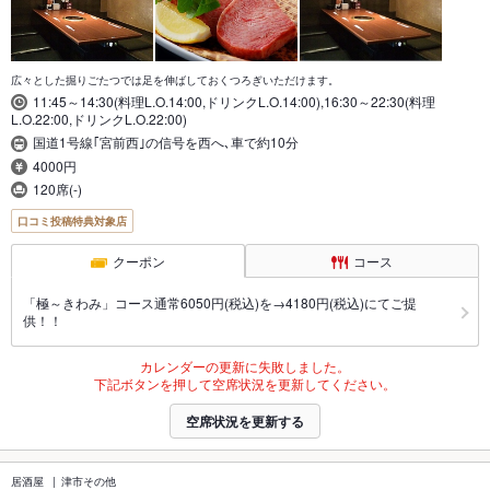
広々とした掘りごたつでは足を伸ばしておくつろぎいただけます。
11:45～14:30(料理L.O.14:00,ドリンクL.O.14:00),16:30～22:30(料理
L.O.22:00,ドリンクL.O.22:00)
国道1号線｢宮前西｣の信号を西へ､車で約10分
4000円
120席(-)
口コミ投稿特典対象店
クーポン
コース
「極～きわみ」コース通常6050円(税込)を→4180円(税込)にてご提
供！！
カレンダーの更新に失敗しました。
下記ボタンを押して空席状況を更新してください。
空席状況を更新する
居酒屋
津市その他