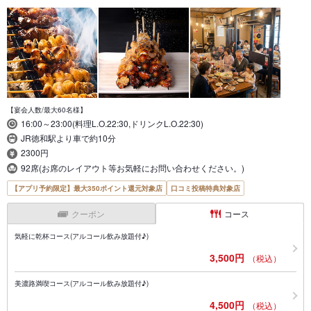
【宴会人数/最大60名様】
16:00～23:00(料理L.O.22:30,ドリンクL.O.22:30)
JR徳和駅より車で約10分
2300円
92席(お席のレイアウト等お気軽にお問い合わせください。)
【アプリ予約限定】最大350ポイント還元対象店
口コミ投稿特典対象店
クーポン
コース
気軽に乾杯コース(アルコール飲み放題付♪)
3,500円
（税込）
美濃路満喫コース(アルコール飲み放題付♪)
4,500円
（税込）