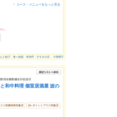
コース・メニューをもっと見る
さい。
でんと餃子 食べ放題 卑弥呼 すすきの店 ※喫煙可
個室/完全個室/誕生日/記念日
と和牛料理 個室居酒屋 波の
コミ投稿特典対象店
ポイントプラス対象店