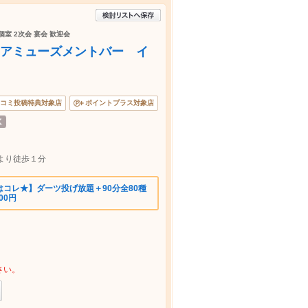
個室 2次会 宴会 歓迎会
ACT アミューズメントバー イ
コミ投稿特典対象店
ポイントプラス対象店
より徒歩１分
コレ★】ダーツ投げ放題＋90分全80種
00円
さい。