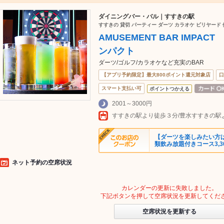
ダイニングバー・バル｜すすきの駅
すすきの 貸切 パーティー ダーツ カラオケ ビリヤード 
AMUSEMENT BAR IMP
ンパクト
ダーツ/ゴルフ/カラオケなど充実のBAR
【アプリ予約限定】最大800ポイント還元対象店
口
スマート支払い可
ポイントつかえる
2001～3000円
すすきの駅より徒歩３分/豊水すすきの駅
【ダーツを楽しみたい方は
類飲み放題付きコース3,3
ネット予約の空席状況
カレンダーの更新に失敗しました。
下記ボタンを押して空席状況を更新してくだ
空席状況を更新する