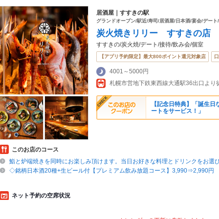
居酒屋｜すすきの駅
グランドオープン/駅近/寿司/居酒屋/日本酒/宴会/デート
炭火焼きリリー すすきの店
すすきの/炭火焼/デート/接待/飲み会/個室
【アプリ予約限定】最大800ポイント還元対象店
口
4001～5000円
札幌市営地下鉄東西線大通駅36出口より
【記念日特典】「誕生日
ートをサービス！」
このお店のコース
鮨と炉端焼きを同時にお楽しみ頂けます。当日お好きな料理とドリンクをお選
◇銘柄日本酒20種+生ビール付【プレミアム飲み放題コース】3,990⇒2,990円
ネット予約の空席状況