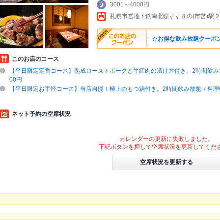
3001～4000円
☆お得な飲み放題クーポン☆
このお店のコース
【平日限定定番コース】熟成ローストポークと牛紅肉の漬け丼付き。2時間飲み放
00円
【平日限定お手軽コース】当店自慢！極上のもつ鍋付き。2時間飲み放題＋料理6
ネット予約の空席状況
カレンダーの更新に失敗しました。
下記ボタンを押して空席状況を更新してくだ
空席状況を更新する