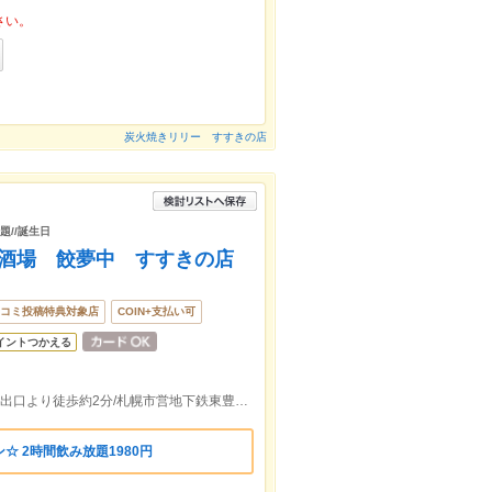
さい。
炭火焼きリリー すすきの店
題//誕生日
衆酒場 餃夢中 すすきの店
コミ投稿特典対象店
COIN+支払い可
イントつかえる
札幌市営地下鉄南北線すすきの(市営)駅３出口より徒歩約2分/札幌市営地下鉄東豊線豊水すすきの駅３出口より徒歩約3分
 2時間飲み放題1980円