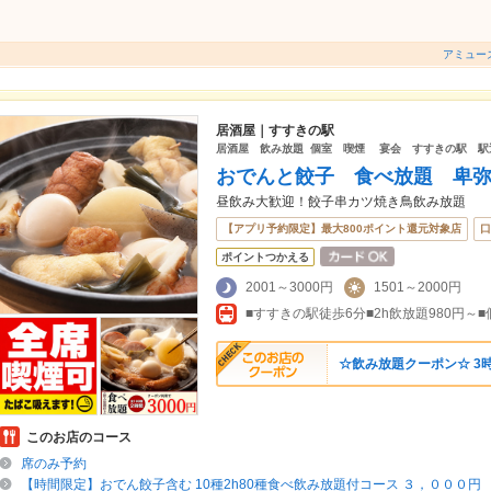
アミューズ
居酒屋｜すすきの駅
居酒屋 飲み放題 個室 喫煙 宴会 すすきの駅 駅
おでんと餃子 食べ放題 卑
昼飲み大歓迎！餃子串カツ焼き鳥飲み放題
【アプリ予約限定】最大800ポイント還元対象店
口
ポイントつかえる
2001～3000円
1501～2000円
■すすきの駅徒歩6分■2h飲放題980円～
☆飲み放題クーポン☆ 3時
このお店のコース
席のみ予約
【時間限定】おでん餃子含む 10種2h80種食べ飲み放題付コース ３，０００円