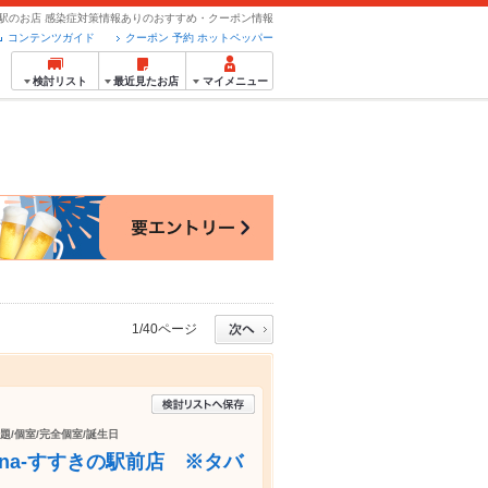
駅のお店 感染症対策情報ありのおすすめ・クーポン情報
コンテンツガイド
クーポン 予約 ホットペッパー
検討リスト
最近見たお店
マイメニュー
1/40ページ
放題/個室/完全個室/誕生日
bana-すすきの駅前店 ※タバ