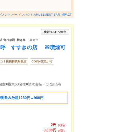
メント バー インパクト AMUSEMENT BAR IMPACT
近 食べ放題 焼き鳥 串カツ
弥呼 すすきの店 ※喫煙可
コミ投稿特典対象店
COIN+支払い可
■個室■最大60名様■請求書払・QR決済有
間飲み放題1280円→980円
0円
（税込）
3,000円
（税込）