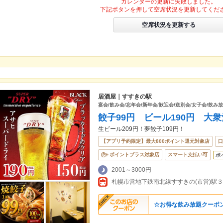
カレンダーの更新に失敗しました。
下記ボタンを押して空席状況を更新してくだ
空席状況を更新する
居酒屋｜すすきの駅
宴会/飲み会/忘年会/新年会/歓迎会/送別会/女子会/飲み放
餃子99円 ビール190円 大
生ビール209円！夢餃子109円！
【アプリ予約限定】最大800ポイント還元対象店
口
ポイントプラス対象店
スマート支払い可
ポ
2001～3000円
☆お得な飲み放題クーポン☆