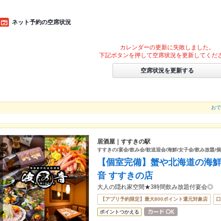
ネット予約の空席状況
カレンダーの更新に失敗しました。
下記ボタンを押して空席状況を更新してくだ
空席状況を更新する
お
居酒屋｜すすきの駅
すすきの/宴会/飲み会/歓送迎会/海鮮/女子会/飲み放題/
【個室完備】蟹や北海道の海鮮
音 すすきの店
大人の隠れ家空間★3時間飲み放題付宴会◎
【アプリ予約限定】最大800ポイント還元対象店
口
ポイントつかえる