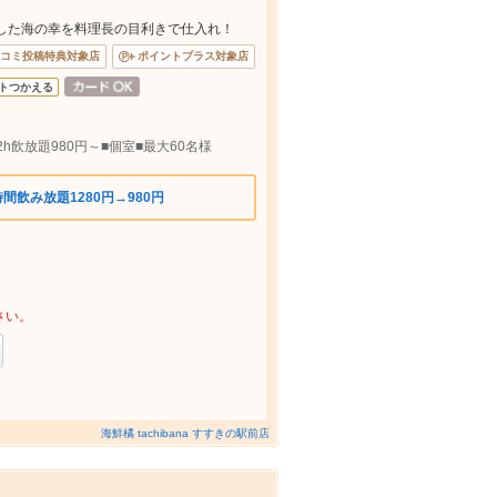
した海の幸を料理長の目利きで仕入れ！
コミ投稿特典対象店
ポイントプラス対象店
トつかえる
h飲放題980円～■個室■最大60名様
間飲み放題1280円→980円
さい。
海鮮橘 tachibana すすきの駅前店