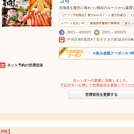
コ可
北海道を贅沢に味わう♪独自のルートから厳選
【アプリ予約限定】最大800ポイント還元対象店
口
スマート支払い可
適格請求書発行事業者
ポイン
3001～4000円
2001～3000円
中央区南6条西4丁目すすきの駅徒歩6分■2
☆飲み放題クーポン☆ 3時
ネット予約の空席状況
カレンダーの更新に失敗しました。
下記ボタンを押して空席状況を更新してくだ
空席状況を更新する
【PR】