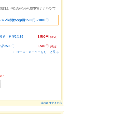
札幌市営地下鉄南北線すすきの(市営)駅２出口より徒歩約0分/札幌市電すすきの(市電)駅出口より徒歩約2分
 2時間飲み放題1500円→1000円
題＋料理6品35
3,500円
（税込）
品3500円
3,500円
（税込）
コース・メニューをもっと見る
さい。
波の音 すすきの店