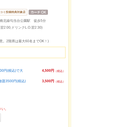
コミ投稿特典対象店
南北線勾当台公園駅 徒歩5分
2:00,ドリンクL.O.翌2:30)
意。2階席は最大60名までOK！)
0円(税込)で大
4,500円
（税込）
3500円(税込)
3,500円
（税込）
さい。