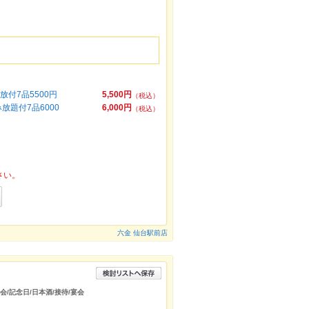
付7品5500円
5,500円
（税込）
題付7品6000
6,000円
（税込）
さい。
六金 仙台駅前店
会/記念日/日本酒/接待/宴会