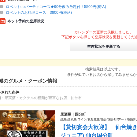
ロベルトdeパーティコース★90分飲み放題付！5500円(税込)
ロベルトのお料理コース！3800円(税込)
ネット予約の空席状況
カレンダーの更新に失敗しました。
下記ボタンを押して空席状況を更新してくだ
空席状況を更新する
検索結果は以上です。
条件が似ているお店から探してみませんか
城のグルメ・クーポン情報
外された条件
酒・果実酒・カクテルの種類が豊富なお店、仙台市
居酒屋｜国分町
焼鳥/焼き鳥/ワイン/飲み放題/仙台/国分町/デート/個室/
【貸切宴会大歓迎】 仙台焼き鳥
ジュニア) 仙台国分町