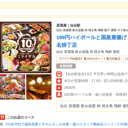
居酒屋｜仙台駅
仙台 居酒屋 飲み放題 肉 焼き鳥 海鮮 餃子 個室 サク飲み
199円ハイボールと国産唐揚
名掛丁店
仙台 居酒屋 飲み放題 肉 焼き鳥 海鮮 個室
【アプリ予約限定】最大800ポイント還元対象店
口
本日の営業時間：17:00～翌1:00(料理L.O.翌
2600円
165席(テーブル席・掘り炬燵席・禁煙席)
仙台 居酒屋 飲み放題 肉 焼き鳥 海鮮 個
このお店のコース
3日前予約で霧島黒豚と牛ホルモンが倍量◇夏のスタミナ陶板焼コース◇2.5H飲放