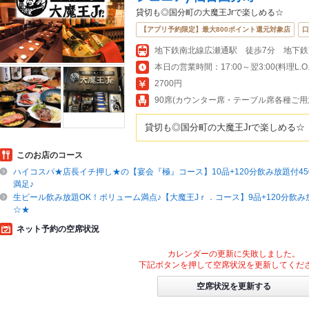
貸切も◎国分町の大魔王Jrで楽しめる☆
【アプリ予約限定】最大800ポイント還元対象店
口
地下鉄南北線広瀬通駅 徒歩7分 地下鉄
本日の営業時間：17:00～翌3:00(料理L.O.翌
2700円
90席(カウンター席・テーブル席各種ご用
貸切も◎国分町の大魔王Jrで楽しめる☆
このお店のコース
ハイコスパ★店長イチ押し★の【宴会『極』コース】10品+120分飲み放題付450
満足♪
生ビール飲み放題OK！ボリューム満点♪【大魔王Jｒ．コース】9品+120分飲み放題
☆★
ネット予約の空席状況
カレンダーの更新に失敗しました。
下記ボタンを押して空席状況を更新してくだ
空席状況を更新する