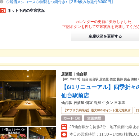
◇居酒メシコース◇特製もつ鍋付き♪【2.5H飲み放題付/4000円】
ネット予約の空席状況
カレンダーの更新に失敗しました。
下記ボタンを押して空席状況を更新してくだ
空席状況を更新する
居酒屋｜仙台駅
【6/1 OPEN】仙台 仙台駅 居酒屋 個室 接待 宴会 海鮮
【6/1リニューアル】四季折々
仙台駅前店
仙台駅 居酒屋 個室 海鮮 牛タン 日本酒
【アプリ予約限定】最大800ポイント還元対象店
口
JR仙台駅から徒歩3分、地下鉄南北線 あ