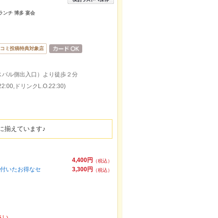
ランチ 博多 宴会
コミ投稿特典対象店
スパル側出入口）より徒歩２分
:00,ドリンクL.O.22:30)
に揃えています♪
4,400円
（税込）
が付いたお得なセ
3,300円
（税込）
さい。