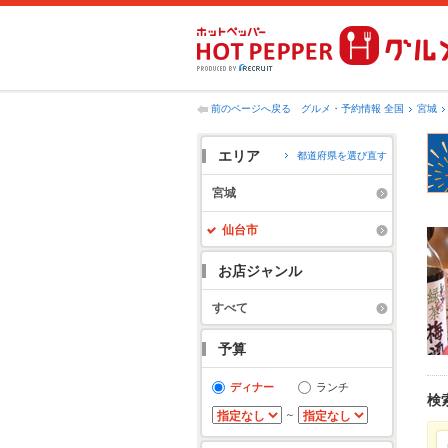
前のページへ戻る
グルメ・予約情報 全国
宮城
エリア
都道府県を選び直す
宮城
仙台市
お店ジャンル
すべて
予算
ディナー
ランチ
検
～