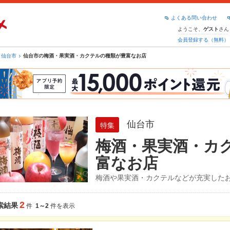
よくある問い合わせ
ようこそ、
さん
ゲスト
会員登録する（無料）
仙台市
仙台市の梅酒・果実酒・カクテルの種類が豊富なお店
仙台市
特集
梅酒・果実酒・カ
富なお店
梅酒や果実酒・カクテルなどが充実した
2
索結果
件
1～2
件を表示