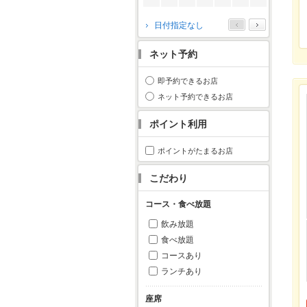
2026年10月
日付指定なし
月
火
水
木
金
土
日
ネット予約
1
2
3
4
5
6
7
8
9
10
11
即予約できるお店
12
13
14
15
16
17
18
ネット予約できるお店
19
20
21
22
23
24
25
ポイント利用
26
27
28
29
30
31
ポイントがたまるお店
こだわり
コース・食べ放題
飲み放題
食べ放題
コースあり
ランチあり
座席