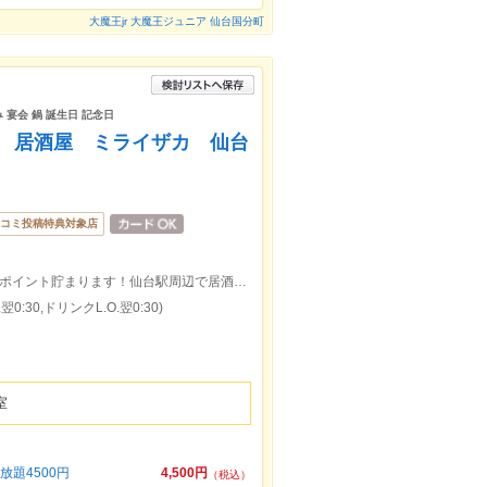
大魔王jr 大魔王ジュニア 仙台国分町
 宴会 鍋 誕生日 記念日
げ 居酒屋 ミライザカ 仙台
コミ投稿特典対象店
【仙台駅徒歩1分】平日早い時間は追加でポイント貯まります！仙台駅周辺で居酒屋をお探しなら、ぜひ当店へ！
0:30,ドリンクL.O.翌0:30)
室
題4500円
4,500円
（税込）