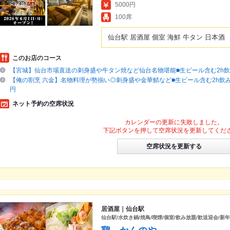
5000円
100席
仙台駅 居酒屋 個室 海鮮 牛タン 日本酒
このお店のコース
【宮城】仙台市場直送の刺身盛や牛タン焼など仙台名物堪能■生ビール含む2h飲放
【俺の割烹 六金】名物料理が勢揃い◎刺身盛や金華鯖など■生ビール含む2h飲み放
円
ネット予約の空席状況
カレンダーの更新に失敗しました。
下記ボタンを押して空席状況を更新してくだ
空席状況を更新する
居酒屋｜仙台駅
仙台駅/水炊き鍋/焼鳥/喫煙/個室/飲み放題/歓送迎会/新年