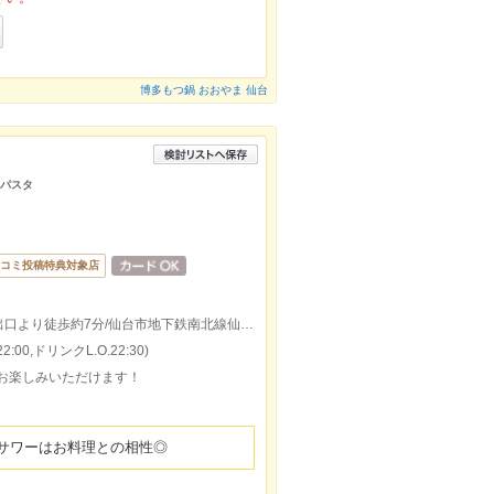
博多もつ鍋 おおやま 仙台
/パスタ
コミ投稿特典対象店
仙台市地下鉄東西線青葉通一番町駅南１出口より徒歩約7分/仙台市地下鉄南北線仙台駅西１出口より徒歩約13分
:00,ドリンクL.O.22:30)
でお楽しみいただけます！
サワーはお料理との相性◎