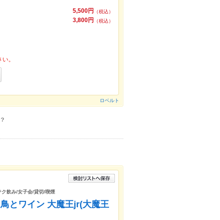
5,500円
（税込）
3,800円
（税込）
さい。
ロベルト
？
サク飲み/女子会/貸切/喫煙
とワイン 大魔王jr(大魔王