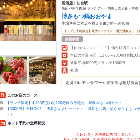
居酒屋｜仙台駅
仙台 パルコ 肉 鍋 ランチ デート 馬刺し 女子会 日本酒 
博多もつ鍋おおやま
本場博多に本店を構える東北唯一の店舗
【アプリ予約限定】最大800ポイント還元対象店
口
【仙台パルコ２ １Ｆ】仙台駅西口（エ
本日の営業時間：11:00～23:00(料理L.O.22
通常平均4000円／ランチ1800円
40席
定番のレモンサワーや果実酒は種類豊富
このお店のコース
【ランチ限定】4,400円(税込)120分飲み放題付 昼飲みもつ鍋セット
【3300円】当日OK！『博多ざんまいセット』 博多もつ鍋・柔らか牛すもつ
ット
ネット予約の空席状況
カレンダーの更新に失敗しました。
下記ボタンを押して空席状況を更新してくだ