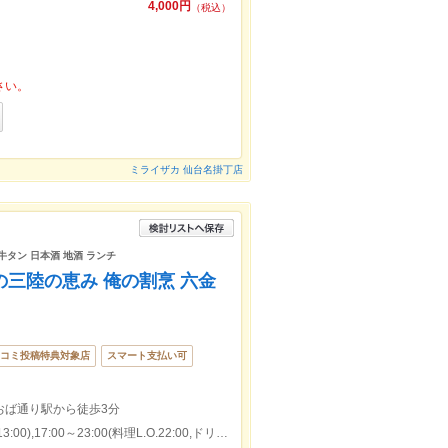
4,000円
（税込）
さい。
ミライザカ 仙台名掛丁店
 牛タン 日本酒 地酒 ランチ
の三陸の恵み 俺の割烹 六金
コミ投稿特典対象店
スマート支払い可
おば通り駅から徒歩3分
本日の営業時間：11:30～14:00(料理L.O.13:00),17:00～23:00(料理L.O.22:00,ドリンクL.O.22:00)