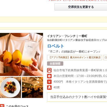
空席状況を更新する
イタリアン・フレンチ｜一番町
仙台駅/国分町/イタリアン/宴会/女子会/記念日/カップル
ロベルト
『不二子』の姉妹店が一番町にオープン♪
【アプリ予約限定】最大800ポイント還元対象店
口
本日の営業時間：17:00～23:00(料理L.O.22
4000円 本格イタリアンを居酒屋価格
40席
当店手仕込みのクラフト酎ハイや自家製
このお店のコース