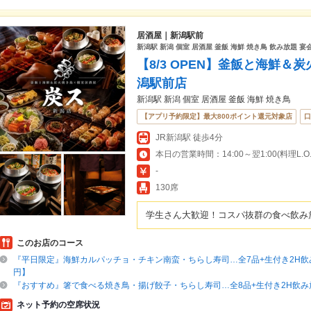
居酒屋｜新潟駅前
新潟駅 新潟 個室 居酒屋 釜飯 海鮮 焼き鳥 飲み放題 宴
【8/3 OPEN】釜飯と海鮮＆
潟駅前店
新潟駅 新潟 個室 居酒屋 釜飯 海鮮 焼き鳥
【アプリ予約限定】最大800ポイント還元対象店
口
JR新潟駅 徒歩4分
本日の営業時間：14:00～翌1:00(料理L.O.翌
-
130席
学生さん大歓迎！コスパ抜群の食べ飲み放
このお店のコース
『平日限定』海鮮カルパッチョ・チキン南蛮・ちらし寿司…全7品+生付き2H飲み
円】
『おすすめ』箸で食べる焼き鳥・揚げ餃子・ちらし寿司…全8品+生付き2H飲み放
ネット予約の空席状況