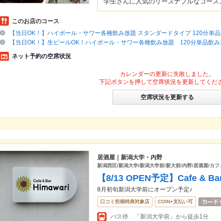
学生さんに人気のリーズナブルなコース
このお店のコース
【当日OK！】ハイボール・サワー各種飲み放題 スタンダードタイプ 120分単
【当日OK！】生ビールOK！ハイボール・サワー各種飲み放題 120分単品飲み
ネット予約の空席状況
カレンダーの更新に失敗しました。
下記ボタンを押して空席状況を更新してくだ
空席状況を更新する
居酒屋｜新潟大学・内野
新潟西区/新潟大学/新潟大学前/新大前/内野/居酒屋/カフ
【8/13 OPEN予定】Cafe & Bar
8月初旬新潟大学前にオープン予定♪
口コミ投稿特典対象店
COIN+支払い可
バス停 「新潟大学前」から徒歩1分