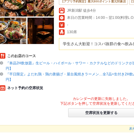
【アプリ予約限定】最大800ポイント還元対象店
口
JR新潟駅 徒歩4分
本日の営業時間：14:00～翌1:00(料理L.O.翌
-
130席
学生さん大歓迎！コスパ抜群の食べ飲み放
このお店のコース
『単品2H飲放題』生ビール・ハイボール・サワー・カクテルなどのドリンクが楽
円】
『平日限定』よだれ鶏・鶏の唐揚げ・屋台風焼きラーメン…全7品+生付き2H飲み
円】
ネット予約の空席状況
カレンダーの更新に失敗しました。
下記ボタンを押して空席状況を更新してくだ
空席状況を更新する
炭