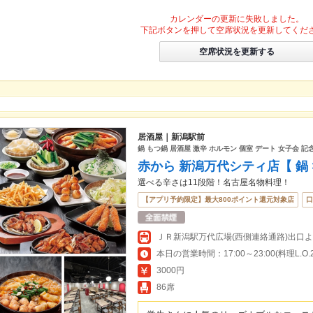
カレンダーの更新に失敗しました。
下記ボタンを押して空席状況を更新してくだ
空席状況を更新する
居酒屋｜新潟駅前
鍋 もつ鍋 居酒屋 激辛 ホルモン 個室 デート 女子会 記
赤から 新潟万代シティ店【 鍋 ×
選べる辛さは11段階！名古屋名物料理！
【アプリ予約限定】最大800ポイント還元対象店
口
本日の営業時間：17:00～23:00(料理L.O.22
3000円
86席