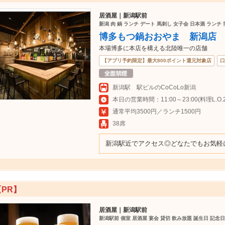
居酒屋｜新潟駅前
新潟 肉 鍋 ランチ デート 馬刺し 女子会 日本酒 ランチ 
博多もつ鍋おおやま 新潟店
本場博多に本店を構える北陸唯一の店舗
【アプリ予約限定】最大800ポイント還元対象店
口
新潟駅 駅ビルのCoCoLo新潟
本日の営業時間：11:00～23:00(料理L.O.22
通常平均3500円／ランチ1500円
38席
新潟駅近でアクセス◎どなたでもお気軽
【PR】
居酒屋｜新潟駅前
新潟駅前 個室 居酒屋 宴会 貸切 飲み放題 誕生日 記念日