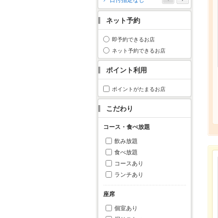
日付指定なし
月
火
水
木
金
土
日
ネット予約
1
2
3
4
5
6
7
8
9
10
11
即予約できるお店
12
13
14
15
16
17
18
ネット予約できるお店
19
20
21
22
23
24
25
ポイント利用
26
27
28
29
30
31
ポイントがたまるお店
こだわり
コース・食べ放題
飲み放題
食べ放題
コースあり
ランチあり
座席
個室あり