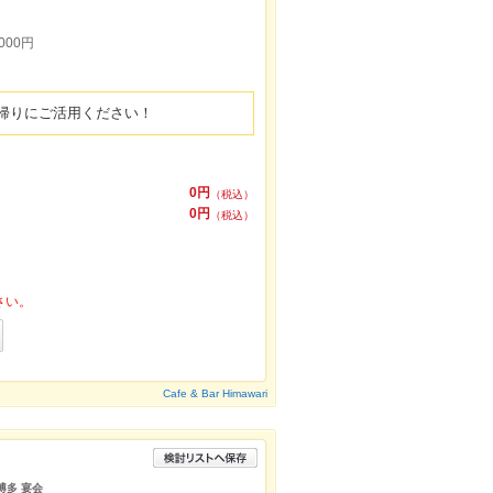
000円
帰りにご活用ください！
0円
（税込）
0円
（税込）
さい。
Cafe & Bar Himawari
博多 宴会