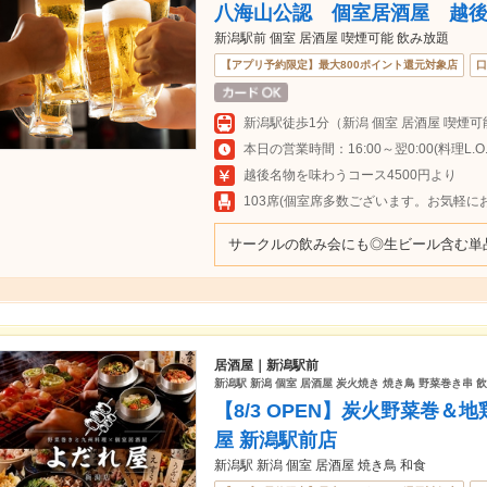
八海山公認 個室居酒屋 越
新潟駅前 個室 居酒屋 喫煙可能 飲み放題
【アプリ予約限定】最大800ポイント還元対象店
口
新潟駅徒歩1分（新潟 個室 居酒屋 喫煙可
本日の営業時間：16:00～翌0:00(料理L.O.23
越後名物を味わうコース4500円より
103席(個室席多数ございます。お気軽に
サークルの飲み会にも◎生ビール含む単
居酒屋｜新潟駅前
新潟駅 新潟 個室 居酒屋 炭火焼き 焼き鳥 野菜巻き串 
【8/3 OPEN】炭火野菜巻＆
屋 新潟駅前店
新潟駅 新潟 個室 居酒屋 焼き鳥 和食