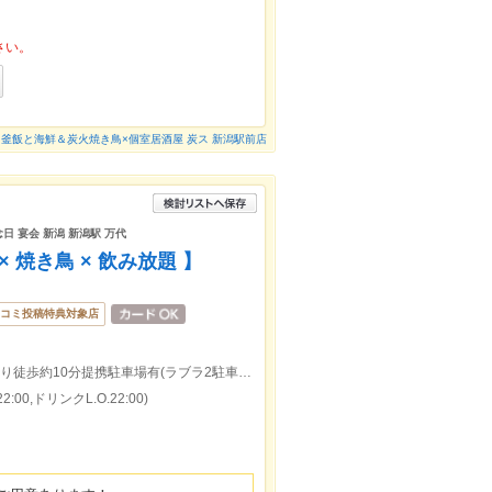
さい。
釜飯と海鮮＆炭火焼き鳥×個室居酒屋 炭ス 新潟駅前店
念日 宴会 新潟 新潟駅 万代
 焼き鳥 × 飲み放題 】
コミ投稿特典対象店
ＪＲ新潟駅万代広場(西側連絡通路)出口より徒歩約10分提携駐車場有(ラブラ2駐車場/万代シティ第一駐車場・第二駐車場)
:00,ドリンクL.O.22:00)