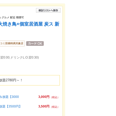
会 グルメ 駅近 喫煙可
炭火焼き鳥×個室居酒屋 炭ス 新
コミ投稿特典対象店
0:00,ドリンクL.O.翌0:30)
題2780円～！
放題【3000
3,000円
（税込）
題【3500円】
3,500円
（税込）