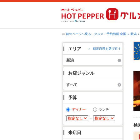
前のページへ戻る
グルメ・予約情報 全国
新潟
エリア
都道府県を選び直す
新潟
お店ジャンル
すべて
予算
ディナー
ランチ
～
検
来店日