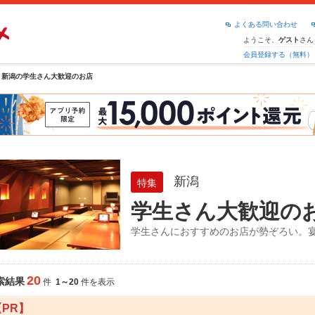
よくある問い合わせ
ようこそ、
さん
ゲスト
会員登録する（無料）
新潟の学生さん大歓迎のお店
新潟
特集
学生さん大歓迎の
学生さんにおすすめのお店が勢ぞろい。
20
索結果
件
1～20
件を表示
【PR】