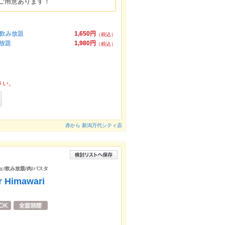
ご用意あります！
品飲み放題
1,650円
（税込）
放題
1,980円
（税込）
さい。
赤から 新潟万代シティ店
ェ/飲み放題/肉/パスタ
 Himawari