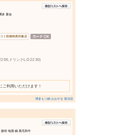
博多 宴会
コミ投稿特典対象店
:00,ドリンクL.O.22:30)
にご利用いただけます！
博多もつ鍋 おおやま 新潟店
 接待 地酒 鍋 黒毛和牛