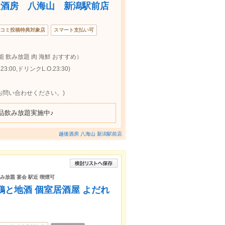
後酒房 八海山 新潟駅前店
コミ投稿特典対象店
スマート支払い可
能 飲み放題 肉 海鮮 おすすめ）
:00,ドリンクL.O.23:30)
お問い合わせください。)
品飲み放題実施中♪
越後酒房 八海山 新潟駅前店
飲み放題 宴会 駅近 喫煙可
地鶏と地酒 個室居酒屋 よだれ