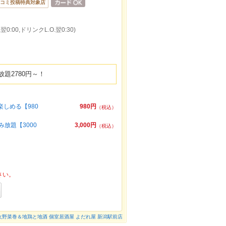
コミ投稿特典対象店
0:00,ドリンクL.O.翌0:30)
題2780円～！
しめる【980
980円
（税込）
放題【3000
3,000円
（税込）
さい。
火野菜巻＆地鶏と地酒 個室居酒屋 よだれ屋 新潟駅前店