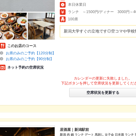
本日休業日
ランチ ～1500円/ディナー 3000円～4
100席
新潟大学すぐの立地です◎空コマや学校
このお店のコース
お席のみのご予約【120分制】
お席のみのご予約【90分制】
ネット予約の空席状況
カレンダーの更新に失敗しました。
下記ボタンを押して空席状況を更新してくだ
空席状況を更新する
居酒屋｜新潟駅前
新潟 肉 鍋 ランチ デート 馬刺し 女子会 日本酒 ランチ 