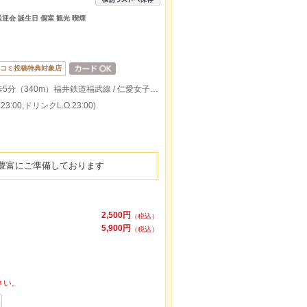
送迎会 誕生日 個室 観光 喫煙
コミ投稿特典対象店
福井鉄道福武線 / 市役所前（福井）駅 徒歩5分（340m）福井鉄道福武線 / 仁愛女子高校駅 徒歩8分（570m）
:00,ドリンクL.O.23:00)
豊富にご準備しております
2,500円
（税込）
5,900円
（税込）
さい。