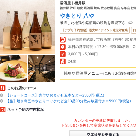
居酒屋｜福井駅
福井駅 片町 順化 居酒屋 焼鳥 飲み放題 宴会 忘年会 歓
やきとり 八や
厳選した地鶏や銘柄鶏の焼鳥を堪能下さい◎
【アプリ予約限定】最大800ポイント還元対象店
口
本日の営業時間：17:30～翌0:00(料理L.O.23
3,000円～5,000円
24席
焼鳥や居酒屋メニューにあうお酒を種類
このお店のコース
【ショートコース】先付やおまかせ五本など⇒2500円(税込)
【雅】焼き鳥五本やとりユッケなど全13品90分飲み放題付き⇒5900円(税込)
ネット予約の空席状況
カレンダーの更新に失敗しました。
下記ボタンを押して空席状況を更新してくだ
空席状況を更新する