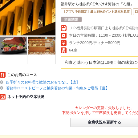
福井駅から徒歩約0分!いけす海鮮の『ろ組』
【アプリ予約限定】最大350ポイント還元対象店
口
ＪＲ福井(福井)駅西口より徒歩約0分/福
本日の営業時間：11:00～23:00(料理L.O.22
ランチ2000円/ディナー5000円
64席
和食と味わう日本酒は10種！旬の味覚
このお店のコース
四季折々のお料理で歓談のおもてなし【凛】
若狭牛ローストビーフと越前若狭の旬菜・旬魚をご堪能【慶】
ネット予約の空席状況
カレンダーの更新に失敗しました。
下記ボタンを押して空席状況を更新してくだ
空席状況を更新する