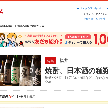
よくある問い合わせ
ようこそ、
さん
ゲスト
会員登録する（無料）
福井の焼酎、日本酒の種類が豊富なお店
福井
特集
焼酎、日本酒の種
地酒や銘酒、限定ものの酒など、なかな
る店
9
索結果
件
1～9
件を表示