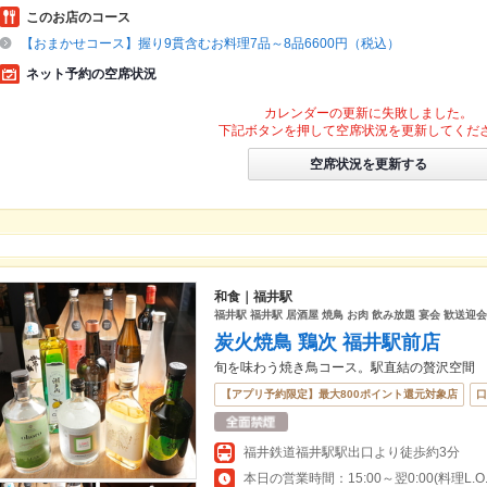
このお店のコース
【おまかせコース】握り9貫含むお料理7品～8品6600円（税込）
ネット予約の空席状況
カレンダーの更新に失敗しました。
下記ボタンを押して空席状況を更新してくだ
空席状況を更新する
和食｜福井駅
福井駅 福井駅 居酒屋 焼鳥 お肉 飲み放題 宴会 歓送迎会
炭火焼鳥 鶏次 福井駅前店
旬を味わう焼き鳥コース。駅直結の贅沢空間
【アプリ予約限定】最大800ポイント還元対象店
口
福井鉄道福井駅駅出口より徒歩約3分
本日の営業時間：15:00～翌0:00(料理L.O.22