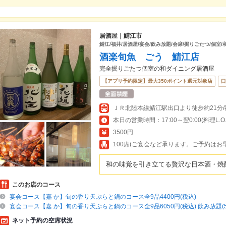
居酒屋｜鯖江市
鯖江/福井/居酒屋/宴会/飲み放題/会席/掘りごたつ/個室/
酒楽旬魚 ごう 鯖江店
完全掘りごたつ個室の和ダイニング居酒屋
【アプリ予約限定】最大350ポイント還元対象店
口
本日の営業時間：17:00～翌0:00(料理L.O.23
3500円
100席(ご宴会など承ります。ご予約はお
和の味覚を引き立てる贅沢な日本酒・焼
このお店のコース
宴会コース【嘉 か】旬の香り天ぷらと鍋のコース全9品4400円(税込)
宴会コース【嘉 か】旬の香り天ぷらと鍋のコース全9品6050円(税込) 飲み放題(5
ネット予約の空席状況