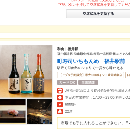
カレンダーの更新に失敗しました。
下記ボタンを押して空席状況を更新してくだ
空席状況を更新する
和食｜福井駅
福井/福井駅/片町/順化/海鮮/寿司/一品料理/蟹/のどぐろ
町寿司いちもんめ 福井駅前
駅近く◎赤酢のシャリで一貫から味わえる
【アプリ予約限定】最大800ポイント還元対象店
口
本日の営業時間：17:00～23:00(料理L.O.22
6000円
22席
市場でも手に入れることができない、日