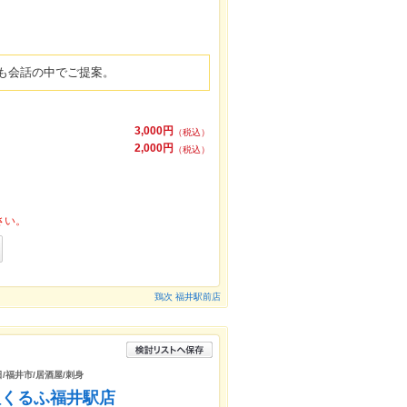
も会話の中でご提案。
3,000円
（税込）
2,000円
（税込）
さい。
鶏次 福井駅前店
日/福井市/居酒屋/刺身
組くるふ福井駅店