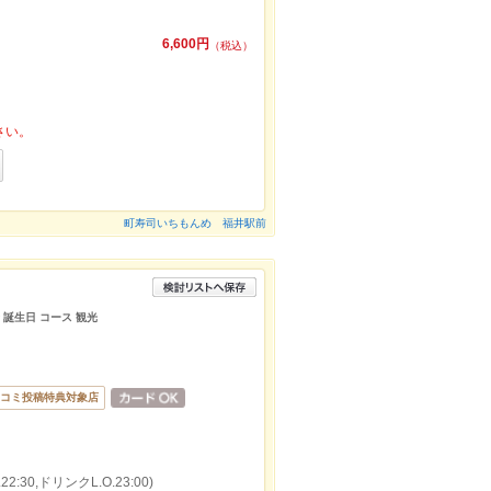
6,600円
（税込）
さい。
町寿司いちもんめ 福井駅前
 誕生日 コース 観光
コミ投稿特典対象店
:30,ドリンクL.O.23:00)