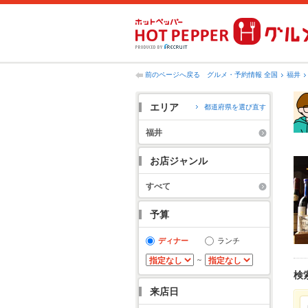
前のページへ戻る
グルメ・予約情報 全国
福井
エリア
都道府県を選び直す
福井
お店ジャンル
すべて
予算
ディナー
ランチ
～
検
来店日