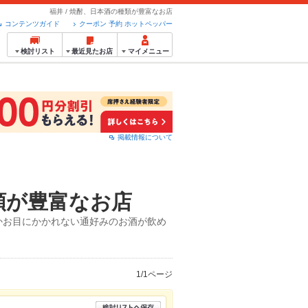
福井 / 焼酎、日本酒の種類が豊富なお店
コンテンツガイド
クーポン 予約 ホットペッパー
検討リスト
最近見たお店
マイメニュー
掲載情報について
類が豊富なお店
かお目にかかれない通好みのお酒が飲め
1/1ページ