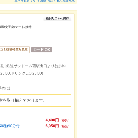
魚河岸直営 いけす海鮮 ろ組くるふ福井駅店
和風/女子会/デート/接待
コミ投稿特典対象店
ＪＲ北陸本線鯖江駅出口より徒歩約21分/福井鉄道サンドーム西駅出口より徒歩約17分
:00,ドリンクL.O.23:00)
早めに)
酎を取り揃えております。
4,400円
（税込）
0種)90分付
6,050円
（税込）