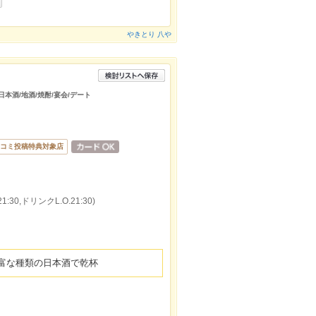
やきとり 八や
日本酒/地酒/焼酎/宴会/デート
コミ投稿特典対象店
:30,ドリンクL.O.21:30)
富な種類の日本酒で乾杯