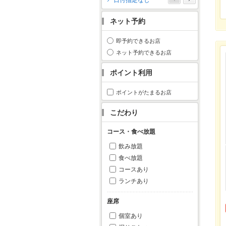
日付指定なし
月
火
水
木
金
土
日
ネット予約
1
2
3
4
5
6
7
8
9
10
11
即予約できるお店
12
13
14
15
16
17
18
ネット予約できるお店
19
20
21
22
23
24
25
ポイント利用
26
27
28
29
30
31
ポイントがたまるお店
こだわり
コース・食べ放題
飲み放題
食べ放題
コースあり
ランチあり
座席
個室あり