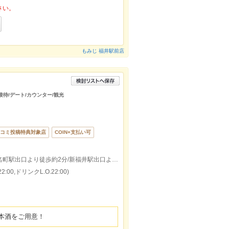
さい。
もみじ 福井駅前店
/接待/デート/カウンター/観光
コミ投稿特典対象店
COIN+支払い可
JR福井駅西口より徒歩約5分/福井城址大名町駅出口より徒歩約2分/新福井駅出口より徒歩約7分
:00,ドリンクL.O.22:00)
本酒をご用意！