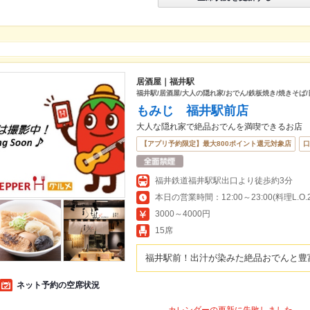
居酒屋｜福井駅
福井駅/居酒屋/大人の隠れ家/おでん/鉄板焼き/焼きそば/
もみじ 福井駅前店
大人な隠れ家で絶品おでんを満喫できるお店
【アプリ予約限定】最大800ポイント還元対象店
口
福井鉄道福井駅駅出口より徒歩約3分
本日の営業時間：12:00～23:00(料理L.O.21
3000～4000円
15席
福井駅前！出汁が染みた絶品おでんと豊
ネット予約の空席状況