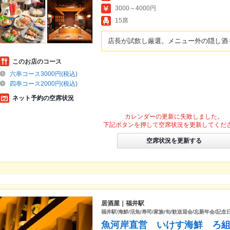
3000～4000円
15席
店長が試飲し厳選。メニュー外の隠し酒
このお店のコース
六串コース3000円(税込)
四串コース2000円(税込)
ネット予約の空席状況
カレンダーの更新に失敗しました。
下記ボタンを押して空席状況を更新してくだ
空席状況を更新する
居酒屋｜福井駅
福井駅/海鮮/活魚/寿司/家族/旬/歓送迎会/忘新年会/記念
魚河岸直営 いけす海鮮 ろ