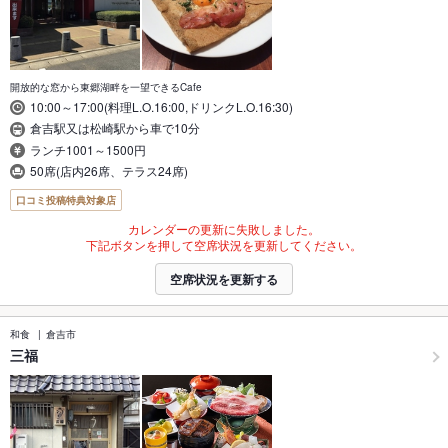
開放的な窓から東郷湖畔を一望できるCafe
10:00～17:00(料理L.O.16:00,ドリンクL.O.16:30)
倉吉駅又は松崎駅から車で10分
ランチ1001～1500円
50席(店内26席、テラス24席)
口コミ投稿特典対象店
カレンダーの更新に失敗しました。
下記ボタンを押して空席状況を更新してください。
空席状況を更新する
和食
倉吉市
三福