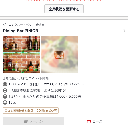
空席状況を更新する
ダイニングバー・バル
倉吉市
Dining Bar PINION
山陰の豊かな食材とワイン・日本酒！
18:00～23:00(料理L.O.22:00,ドリンクL.O.22:30)
JR山陰本線倉吉駅南口より徒歩約4分
おひとり様あたりのご予算感は4,000～5,000円
15席
口コミ投稿特典対象店
COIN+支払い可
クーポン
コース