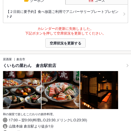
クーポン
コース
【２日前に要予約】食べ放題ご利用でアニバーサリープレートプレゼン
ト♪
カレンダーの更新に失敗しました。
下記ボタンを押して空席状況を更新してください。
空席状況を更新する
居酒屋
倉吉市
くいもの屋わん 倉吉駅前店
和の個室で楽しむこだわりの創作料理。
17:00～翌0:00(料理L.O.23:30,ドリンクL.O.23:30)
山陰本線 倉吉駅より徒歩1分