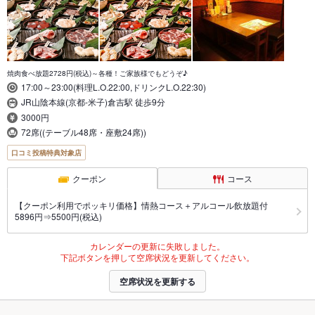
焼肉食べ放題2728円(税込)～各種！ご家族様でもどうぞ♪
17:00～23:00(料理L.O.22:00,ドリンクL.O.22:30)
JR山陰本線(京都-米子)倉吉駅 徒歩9分
3000円
72席((テーブル48席・座敷24席))
口コミ投稿特典対象店
クーポン
コース
【クーポン利用でポッキリ価格】情熱コース＋アルコール飲放題付
5896円⇒5500円(税込)
カレンダーの更新に失敗しました。
下記ボタンを押して空席状況を更新してください。
空席状況を更新する