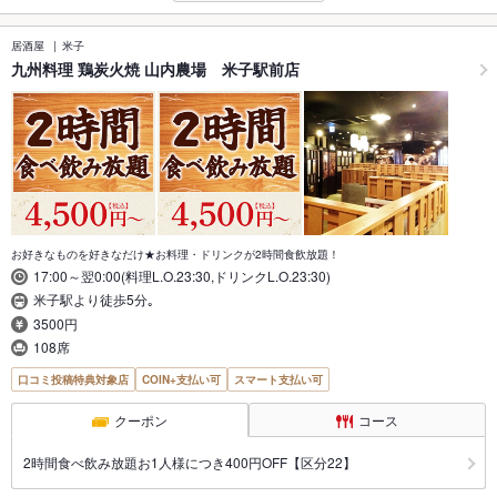
居酒屋
米子
九州料理 鶏炭火焼 山内農場 米子駅前店
お好きなものを好きなだけ★お料理・ドリンクが2時間食飲放題！
17:00～翌0:00(料理L.O.23:30,ドリンクL.O.23:30)
米子駅より徒歩5分｡
3500円
108席
口コミ投稿特典対象店
COIN+支払い可
スマート支払い可
クーポン
コース
2時間食べ飲み放題お1人様につき400円OFF【区分22】