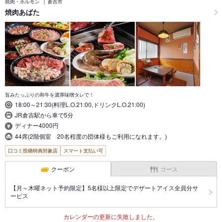
焼肉・ホルモン
倉吉市
焼肉あばた
旨みたっぷりの和牛を濃厚味噌タレで！
18:00～21:30(料理L.O.21:00,ドリンクL.O.21:00)
JR倉吉駅から車で5分
ディナー4000円
44席(2階個室 20名程度の団体様もご利用になれます。)
口コミ投稿特典対象店
スマート支払い可
クーポン
コース
【月～木曜ネット予約限定】5名様以上限定でデザートアイス全員分サ
ービス
カレンダーの更新に失敗しました。