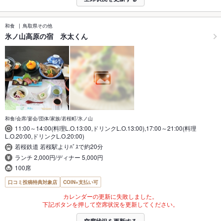
和食
鳥取県その他
氷ノ山高原の宿 氷太くん
和食/会席/宴会/団体/家族/若桜町/氷ノ山
11:00～14:00(料理L.O.13:00,ドリンクL.O.13:00),17:00～21:00(料理
L.O.20:00,ドリンクL.O.20:00)
若桜鉄道 若桜駅よりﾊﾞｽで約20分
ランチ 2,000円/ディナー 5,000円
100席
口コミ投稿特典対象店
COIN+支払い可
カレンダーの更新に失敗しました。
下記ボタンを押して空席状況を更新してください。