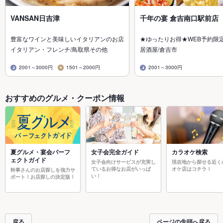
VANSAN日吉津
千年の宴 倉吉南口駅前店
豊富なワインと美味しいイタリアンのお店
★ゆったりお得★WEB予約限
イタリアン・フレンチ/鳥取県その他
居酒屋/倉吉市
2001～3000円
1501～2000円
2001～3000円
おすすめのグルメ・クーポン情報
夏グルメ・宴会パーフ
女子会完全ガイド
カラオケ検索
ェクトガイド
女子会向けサービスが充実し
現在地から探せる近く
ているお得なお店がいっぱ
オケ店はコチラ！
幹事さんのお店探しを強力サ
い！
ポート！お店探しの決定版！
戻る
ページの先頭へ戻る