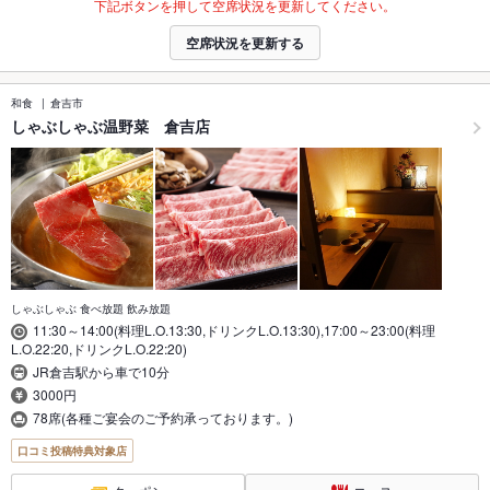
下記ボタンを押して空席状況を更新してください。
空席状況を更新する
和食
倉吉市
しゃぶしゃぶ温野菜 倉吉店
しゃぶしゃぶ 食べ放題 飲み放題
11:30～14:00(料理L.O.13:30,ドリンクL.O.13:30),17:00～23:00(料理
L.O.22:20,ドリンクL.O.22:20)
JR倉吉駅から車で10分
3000円
78席(各種ご宴会のご予約承っております。)
口コミ投稿特典対象店