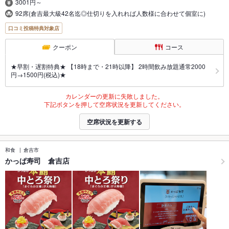
3001円～
92席(倉吉最大級42名迄◎仕切りを入れれば人数様に合わせて個室に)
口コミ投稿特典対象店
クーポン
コース
★早割・遅割特典★ 【18時まで・21時以降】 2時間飲み放題通常2000
円→1500円(税込)★
カレンダーの更新に失敗しました。
下記ボタンを押して空席状況を更新してください。
空席状況を更新する
和食
倉吉市
かっぱ寿司 倉吉店