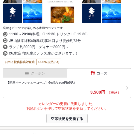
窯焼きピッツァが楽しめる水辺のカフェです
11:00～20:00(料理L.O.19:30,ドリンクL.O.19:30)
JR山陰本線松崎(鳥取)駅出口より徒歩約72分
ランチ約2000円 ディナー2000円～
26席(店内26席とテラス席がございます。)
口コミ投稿特典対象店
COIN+支払い可
クーポン
コース
【湖屋ビーフシチューコース】全5品/3500円(税込)
3,500円
（税込）
カレンダーの更新に失敗しました。
下記ボタンを押して空席状況を更新してください。
空席状況を更新する