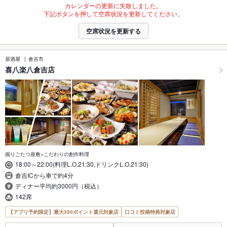
カレンダーの更新に失敗しました。
下記ボタンを押して空席状況を更新してください。
空席状況を更新する
居酒屋
倉吉市
喜八楽八倉吉店
掘りごたつ座敷×こだわりの創作料理
18:00～22:00(料理L.O.21:30,ドリンクL.O.21:30)
倉吉ICから車で約4分
ディナー平均約3000円（税込）
142席
【アプリ予約限定】最大350ポイント還元対象店
口コミ投稿特典対象店