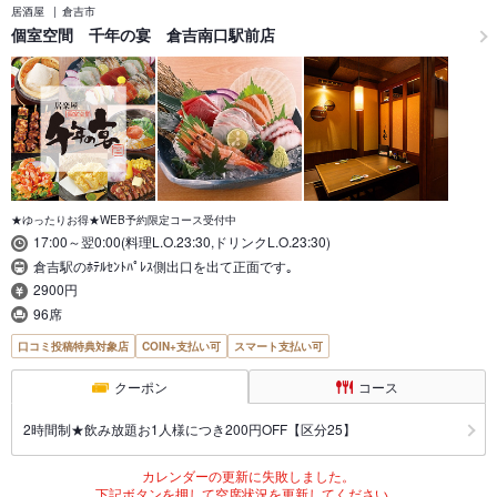
居酒屋
倉吉市
個室空間 千年の宴 倉吉南口駅前店
★ゆったりお得★WEB予約限定コース受付中
17:00～翌0:00(料理L.O.23:30,ドリンクL.O.23:30)
倉吉駅のﾎﾃﾙｾﾝﾄﾊﾟﾚｽ側出口を出て正面です｡
2900円
96席
口コミ投稿特典対象店
COIN+支払い可
スマート支払い可
クーポン
コース
2時間制★飲み放題お1人様につき200円OFF【区分25】
カレンダーの更新に失敗しました。
下記ボタンを押して空席状況を更新してください。