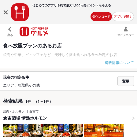
はじめてのアプリ予約で最大
1,000円分ポイントもらえる
ダウンロード
アプリで開く
戻る
マイメニュー
食べ放題プランのあるお店
焼肉や中華、ビュッフェなど、美味しく沢山食べれる食べ放題のお店
掲載情報について
現在の指定条件
変更
エリア：鳥取県その他
検索結果
1件
（1～1件）
焼肉・ホルモン
倉吉市
倉吉酒場 情熱ホルモン