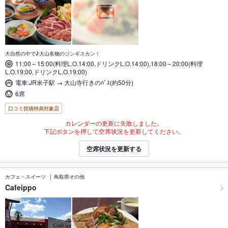
大自然の中で♪大山名物のジンギスカン！
11:00～15:00(料理L.O.14:00,ドリンクL.O.14:00),18:00～20:00(料理
L.O.19:00,ドリンクL.O.19:00)
電車:JR米子駅 → 大山寺行きのﾊﾞｽ(約50分)
6席
口コミ投稿特典対象店
カレンダーの更新に失敗しました。
下記ボタンを押して空席状況を更新してください。
空席状況を更新する
カフェ・スイーツ
鳥取県その他
Cafeippo