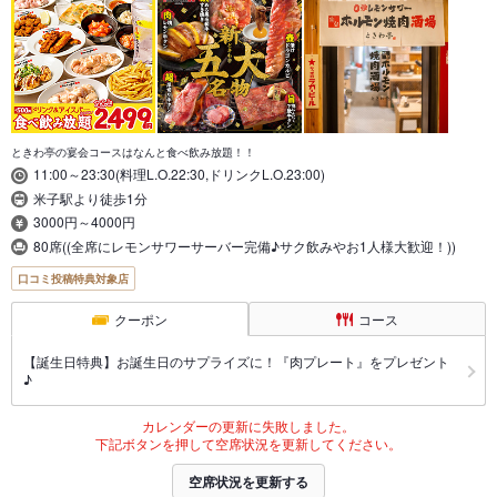
ときわ亭の宴会コースはなんと食べ飲み放題！！
11:00～23:30(料理L.O.22:30,ドリンクL.O.23:00)
米子駅より徒歩1分
3000円～4000円
80席((全席にレモンサワーサーバー完備♪サク飲みやお1人様大歓迎！))
口コミ投稿特典対象店
クーポン
コース
【誕生日特典】お誕生日のサプライズに！『肉プレート』をプレゼント
♪
カレンダーの更新に失敗しました。
下記ボタンを押して空席状況を更新してください。
空席状況を更新する