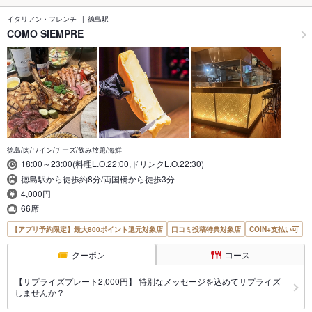
イタリアン・フレンチ
徳島駅
COMO SIEMPRE
徳島/肉/ワイン/チーズ/飲み放題/海鮮
18:00～23:00(料理L.O.22:00,ドリンクL.O.22:30)
徳島駅から徒歩約8分/両国橋から徒歩3分
4,000円
66席
【アプリ予約限定】最大800ポイント還元対象店
口コミ投稿特典対象店
COIN+支払い可
クーポン
コース
【サプライズプレート2,000円】 特別なメッセージを込めてサプライズ
しませんか？