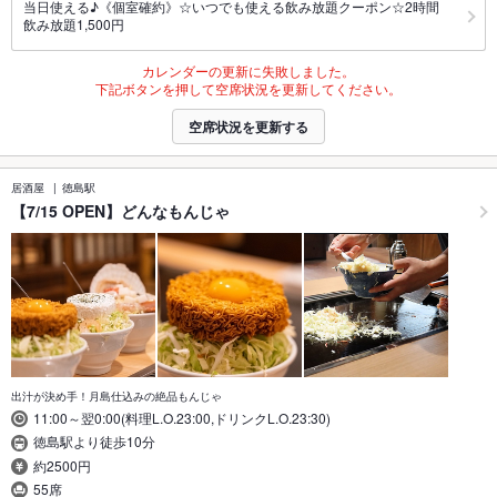
当日使える♪《個室確約》☆いつでも使える飲み放題クーポン☆2時間
飲み放題1,500円
カレンダーの更新に失敗しました。
下記ボタンを押して空席状況を更新してください。
空席状況を更新する
居酒屋
徳島駅
【7/15 OPEN】どんなもんじゃ
出汁が決め手！月島仕込みの絶品もんじゃ
11:00～翌0:00(料理L.O.23:00,ドリンクL.O.23:30)
徳島駅より徒歩10分
約2500円
55席