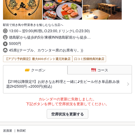
駅前で焼き鳥や野菜巻きを愉しむなら当店へ
13:00～翌0:00(料理L.O.23:00,ドリンクL.O.23:30)
徳島駅から徒歩約5分/東横INN徳島駅前から徒歩…
5000円
45席((テーブル、カウンター席のお席有り。))
【アプリ予約限定】最大800ポイント還元対象店
口コミ投稿特典対象店
クーポン
コース
【21時以降限定!!】お好きなお料理と一緒に♪生ビール付き単品飲み放
題2H2500円→2000円(税込)
カレンダーの更新に失敗しました。
下記ボタンを押して空席状況を更新してください。
空席状況を更新する
居酒屋
秋田町