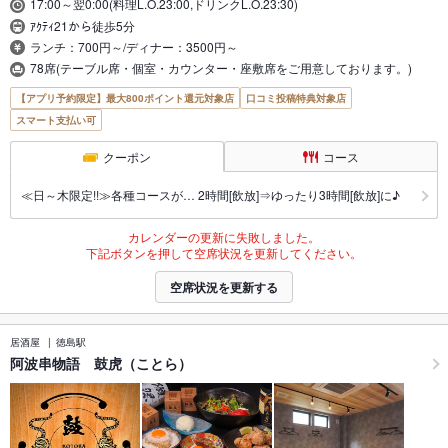
17:00～翌0:00(料理L.O.23:00,ドリンクL.O.23:30)
ｱｸﾃｨ21から徒歩5分
ランチ：700円～/ディナー：3500円～
78席(テーブル席・個室・カウンター・座敷席をご用意しております。)
【アプリ予約限定】最大800ポイント還元対象店
口コミ投稿特典対象店
スマート支払い可
クーポン
コース
≪日～木限定!!≫各種コースが… 2時間[飲放]⇒ゆったり3時間[飲放]に♪
カレンダーの更新に失敗しました。
下記ボタンを押して空席状況を更新してください。
空席状況を更新する
居酒屋
徳島駅
阿波串物語 鼓虎（ことら）