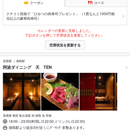
クーポン
コース
クチコミ投稿で「ひみつの肉寿司プレゼント」 （1貫なんと1000円相
当以上の豪華肉寿司）
カレンダーの更新に失敗しました。
下記ボタンを押して空席状況を更新してください。
空席状況を更新する
居酒屋
徳島駅
阿波ダイニング 天 TEN
居酒屋 個室 飲み放題 肉 徳島 魚 和食
18:00～23:00(料理L.O.22:00,ドリンクL.O.22:30)
徳島駅より徒歩3分!近くにﾊﾟｰｷﾝｸﾞ多数あります｡