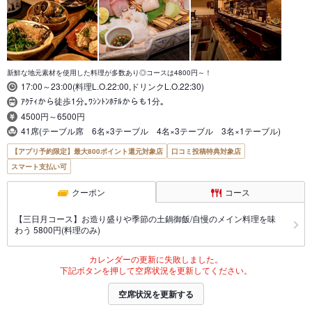
新鮮な地元素材を使用した料理が多数あり◎コースは4800円～！
17:00～23:00(料理L.O.22:00,ドリンクL.O.22:30)
ｱｸﾃｨから徒歩1分｡ﾜｼﾝﾄﾝﾎﾃﾙからも1分｡
4500円～6500円
41席(テーブル席 6名×3テーブル 4名×3テーブル 3名×1テーブル)
【アプリ予約限定】最大800ポイント還元対象店
口コミ投稿特典対象店
スマート支払い可
クーポン
コース
【三日月コース】お造り盛りや季節の土鍋御飯/自慢のメイン料理を味
わう 5800円(料理のみ)
カレンダーの更新に失敗しました。
下記ボタンを押して空席状況を更新してください。
空席状況を更新する