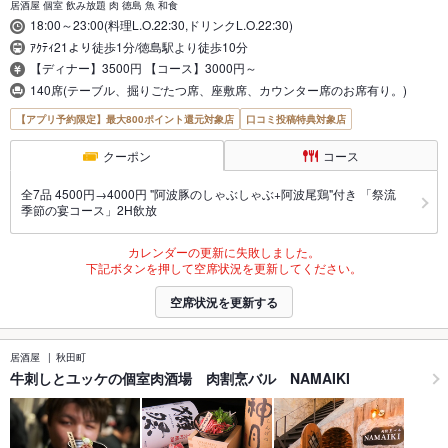
居酒屋 個室 飲み放題 肉 徳島 魚 和食
18:00～23:00(料理L.O.22:30,ドリンクL.O.22:30)
ｱｸﾃｨ21より徒歩1分/徳島駅より徒歩10分
【ディナー】3500円 【コース】3000円～
140席(テーブル、掘りごたつ席、座敷席、カウンター席のお席有り。)
【アプリ予約限定】最大800ポイント還元対象店
口コミ投稿特典対象店
クーポン
コース
全7品 4500円→4000円 "阿波豚のしゃぶしゃぶ+阿波尾鶏"付き 「祭流
季節の宴コース」2H飲放
カレンダーの更新に失敗しました。
下記ボタンを押して空席状況を更新してください。
空席状況を更新する
居酒屋
秋田町
牛刺しとユッケの個室肉酒場 肉割烹バル NAMAIKI