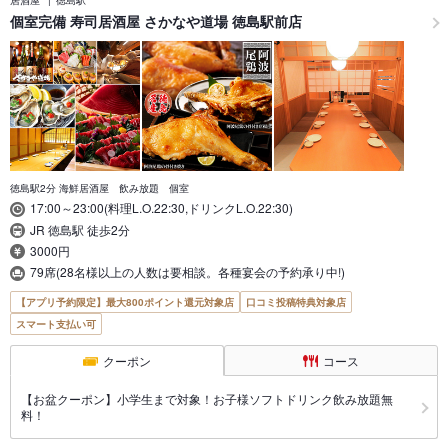
居酒屋
徳島駅
個室完備 寿司居酒屋 さかなや道場 徳島駅前店
徳島駅2分 海鮮居酒屋 飲み放題 個室
17:00～23:00(料理L.O.22:30,ドリンクL.O.22:30)
JR 徳島駅 徒歩2分
3000円
79席(28名様以上の人数は要相談。各種宴会の予約承り中!)
【アプリ予約限定】最大800ポイント還元対象店
口コミ投稿特典対象店
スマート支払い可
クーポン
コース
【お盆クーポン】小学生まで対象！お子様ソフトドリンク飲み放題無
料！