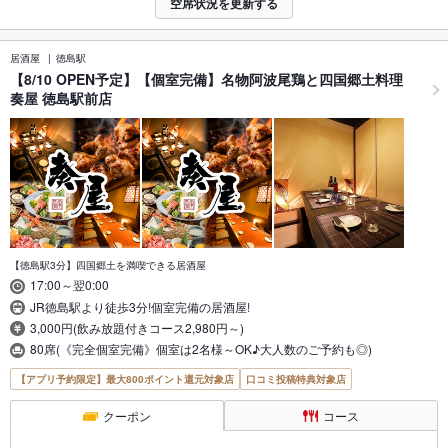
空席状況を更新する
居酒屋
徳島駅
【8/10 OPEN予定】【個室完備】名物阿波尾鶏と四国郷土料理
奏屋 徳島駅前店
【徳島駅3分】四国郷土を満喫できる居酒屋
17:00～翌0:00
JR徳島駅より徒歩3分!個室完備の居酒屋!
3,000円(飲み放題付きコース2,980円～)
80席(《完全個室完備》個室は2名様～OK♪大人数のご予約も◎)
【アプリ予約限定】最大800ポイント還元対象店
口コミ投稿特典対象店
クーポン
コース