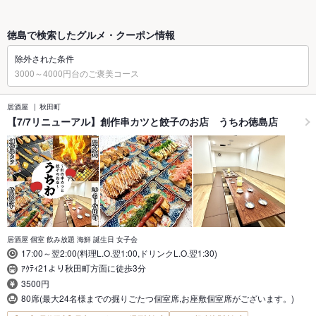
徳島で検索したグルメ・クーポン情報
除外された条件
3000～4000円台のご褒美コース
居酒屋
秋田町
【7/7リニューアル】創作串カツと餃子のお店 うちわ徳島店
居酒屋 個室 飲み放題 海鮮 誕生日 女子会
17:00～翌2:00(料理L.O.翌1:00,ドリンクL.O.翌1:30)
ｱｸﾃｨ21より秋田町方面に徒歩3分
3500円
80席(最大24名様までの掘りごたつ個室席,お座敷個室席がございます。)