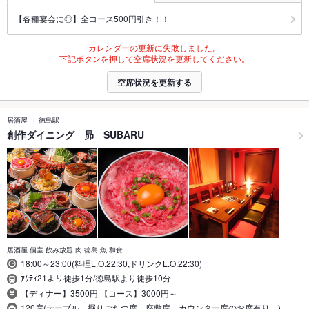
【各種宴会に◎】全コース500円引き！！
カレンダーの更新に失敗しました。
下記ボタンを押して空席状況を更新してください。
空席状況を更新する
居酒屋
徳島駅
創作ダイニング 昴 SUBARU
居酒屋 個室 飲み放題 肉 徳島 魚 和食
18:00～23:00(料理L.O.22:30,ドリンクL.O.22:30)
ｱｸﾃｨ21より徒歩1分/徳島駅より徒歩10分
【ディナー】3500円 【コース】3000円～
120席(テーブル、掘りごたつ席、座敷席、カウンター席のお席有り。)