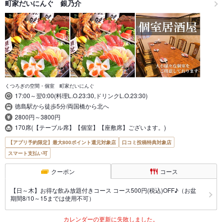
町家だいにんぐ 銀乃介
くつろぎの空間・個室 町家だいにんぐ
17:00～翌0:00(料理L.O.23:30,ドリンクL.O.23:30)
徳島駅から徒歩5分/両国橋から北へ
2800円～3800円
170席(【テーブル席】【個室】【座敷席】ございます。)
【アプリ予約限定】最大800ポイント還元対象店
口コミ投稿特典対象店
スマート支払い可
クーポン
コース
【日～木】お得な飲み放題付きコース コース500円(税込)OFF♪（お盆
期間8/10～15までは使用不可）
カレンダーの更新に失敗しました。