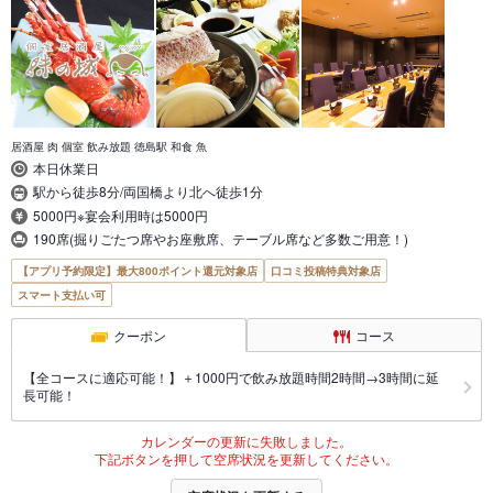
居酒屋 肉 個室 飲み放題 徳島駅 和食 魚
本日休業日
駅から徒歩8分/両国橋より北へ徒歩1分
5000円※宴会利用時は5000円
190席(掘りごたつ席やお座敷席、テーブル席など多数ご用意！)
【アプリ予約限定】最大800ポイント還元対象店
口コミ投稿特典対象店
スマート支払い可
クーポン
コース
【全コースに適応可能！】＋1000円で飲み放題時間2時間→3時間に延
長可能！
カレンダーの更新に失敗しました。
下記ボタンを押して空席状況を更新してください。