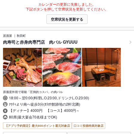
カレンダーの更新に失敗しました。
下記ボタンを押して空席状況を更新してください。
空席状況を更新する
居酒屋
秋田町
肉寿司と赤身肉専門店 肉バル GYUUU
原価度外視で堪能「圧倒的コスパ」の肉バル
18:00～翌0:00(料理L.O.23:00,ドリンクL.O.23:00)
ｱｸﾃｨより南へ徒歩3分(ｶﾗｵｹ館跡地の2軒北隣)
【ディナー】4000円 【コース】4000円～
80席(最大宴会70名様までOK)
【アプリ予約限定】最大800ポイント還元対象店
口コミ投稿特典対象店