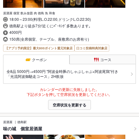
居酒屋 個室 飲み放題 肉 徳島 魚 和食
18:00～23:00(料理L.O.22:00,ドリンクL.O.22:30)
徳島駅より徒歩7分!近くにﾊﾟｰｷﾝｸﾞ多数あります｡
4000円
150席(全席個室、テーブル、座敷席のお席有り)
【アプリ予約限定】最大800ポイント還元対象店
口コミ投稿特典対象店
クーポン
コース
全8品 5000円→4500円 "阿波金時豚のしゃぶしゃぶ+阿波尾鶏"付き
「光流阿波御馳走コース」2H飲放
カレンダーの更新に失敗しました。
下記ボタンを押して空席状況を更新してください。
空席状況を更新する
居酒屋
徳島駅
味の城 個室居酒屋