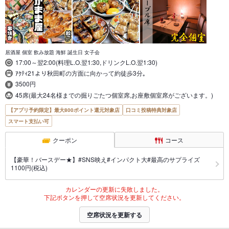
居酒屋 個室 飲み放題 海鮮 誕生日 女子会
17:00～翌2:00(料理L.O.翌1:30,ドリンクL.O.翌1:30)
ｱｸﾃｨ21より秋田町の方面に向かって約徒歩3分｡
3500円
45席(最大24名様までの掘りごたつ個室席,お座敷個室席がございます。)
【アプリ予約限定】最大800ポイント還元対象店
口コミ投稿特典対象店
スマート支払い可
クーポン
コース
【豪華！バースデー★】#SNS映え#インパクト大#最高のサプライズ
1100円(税込)
カレンダーの更新に失敗しました。
下記ボタンを押して空席状況を更新してください。
空席状況を更新する