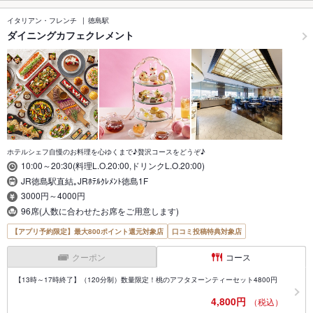
イタリアン・フレンチ
徳島駅
ダイニングカフェクレメント
ホテルシェフ自慢のお料理を心ゆくまで♪贅沢コースをどうぞ♪
10:00～20:30(料理L.O.20:00,ドリンクL.O.20:00)
JR徳島駅直結｡JRﾎﾃﾙｸﾚﾒﾝﾄ徳島1F
3000円～4000円
96席(人数に合わせたお席をご用意します)
【アプリ予約限定】最大800ポイント還元対象店
口コミ投稿特典対象店
クーポン
コース
【13時～17時終了】（120分制）数量限定！桃のアフタヌーンティーセット4800円
4,800円
（税込）