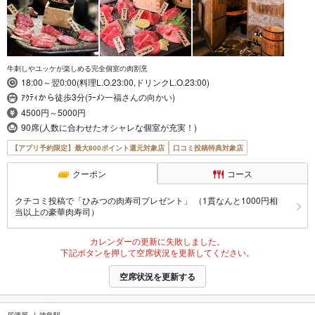
牛刺しやユッケが楽しめる完全個室の肉割烹
18:00～翌0:00(料理L.O.23:00,ドリンクL.O.23:00)
ｱｸﾃｨから徒歩3分(ﾗｰﾒﾝ一福さんの向かい)
4500円～5000円
90席(人数に合わせたオシャレな個室が充実！)
【アプリ予約限定】最大800ポイント還元対象店
口コミ投稿特典対象店
クーポン
コース
クチコミ投稿で「ひみつの肉寿司プレゼント」 （1貫なんと1000円相
当以上の豪華肉寿司）
カレンダーの更新に失敗しました。
下記ボタンを押して空席状況を更新してください。
空席状況を更新する