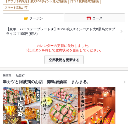
【アプリ予約限定】最大800ポイント還元対象店
口コミ投稿特典対象店
スマート支払い可
クーポン
コース
【豪華！バースデープレート★】#SNS映え#インパクト大#最高のサプ
ライズ 1100円(税込)
カレンダーの更新に失敗しました。
下記ボタンを押して空席状況を更新してください。
空席状況を更新する
居酒屋
秋田町
串カツと阿波鶏のお店 徳島居酒屋 まんまる。