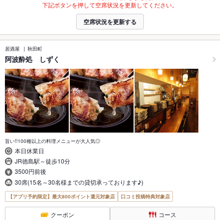
下記ボタンを押して空席状況を更新してください。
空席状況を更新する
居酒屋
秋田町
阿波酔処 しずく
旨い!!100種以上の料理メニューが大人気◎
本日休業日
JR徳島駅～徒歩10分
3500円前後
30席(15名～30名様までの貸切承っております♪)
【アプリ予約限定】最大800ポイント還元対象店
口コミ投稿特典対象店
クーポン
コース