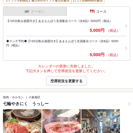
【アプリ予約限定】最大800ポイント還元対象店
口コミ投稿特典対象店
クーポン
コース
【120分飲み放題付き】あまえんぼう全員集合コース《全8品》5000円（税込）
5,000円
（税込）
◆ランチ予約◆【120分飲み放題付き】あまえんぼう全員集合コース《全8品》5000
円（税込）
5,000円
（税込）
カレンダーの更新に失敗しました。
下記ボタンを押して空席状況を更新してください。
空席状況を更新する
焼肉・ホルモン
小倉南区
七輪やきにく うっしー