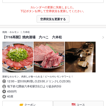
カレンダーの更新に失敗しました。
下記ボタンを押して空席状況を更新してください。
空席状況を更新する
焼肉・ホルモン
六本松
【7/18再開】焼肉酒場 六べこ 六本松
新鮮なホルモン、肉刺しが食べられる！ビールやレモンサワーと！
12:00～翌0:00(料理L.O.23:00,ドリンクL.O.23:30)
地下鉄七隈線六本松駅2出口より徒歩約3分
4500円
40席
クーポン
コース