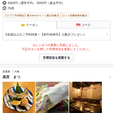
4500円（通常平均） 5000円（宴会平均）
76席
【アプリ予約限定】最大800ポイント還元対象店
口コミ投稿特典対象店
クーポン
コース
3名様以上のご予約特典！【和牛肉寿司】人数分プレゼント
カレンダーの更新に失敗しました。
下記ボタンを押して空席状況を更新してください。
空席状況を更新する
居酒屋
大橋
高宮 まつ