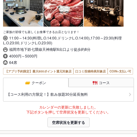
ご家族の皆様でも楽しくお食事できるお店となります！
11:00～14:30(料理L.O.14:00,ドリンクL.O.14:00),17:00～23:30(料理
L.O.23:00,ドリンクL.O.23:00)
福岡市地下鉄七隈線天神南駅6出口より徒歩約8分
4000円～5000円
64席
【アプリ予約限定】最大800ポイント還元対象店
口コミ投稿特典対象店
COIN+支払い可
クーポン
コース
【コース利用の方限定！】飲み放題30分延長無料
カレンダーの更新に失敗しました。
下記ボタンを押して空席状況を更新してください。
空席状況を更新する