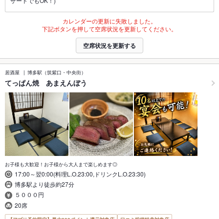
ザートでもOK！)
カレンダーの更新に失敗しました。
下記ボタンを押して空席状況を更新してください。
空席状況を更新する
居酒屋
博多駅（筑紫口・中央街）
てっぱん焼 あまえんぼう
お子様も大歓迎！お子様から大人まで楽しめます◎
17:00～翌0:00(料理L.O.23:00,ドリンクL.O.23:30)
博多駅より徒歩約27分
５０００円
20席