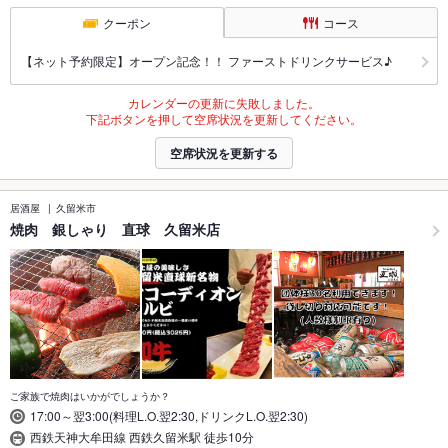
クーポン
コース
【ネット予約限定】オープン記念！！ ファーストドリンクサービス♪
カレンダーの更新に失敗しました。
下記ボタンを押して空席状況を更新してください。
空席状況を更新する
居酒屋
久留米市
焼肉 銀しゃり 直球 久留米店
ご家族で焼肉はいかがでしょうか？
17:00～翌3:00(料理L.O.翌2:30,ドリンクL.O.翌2:30)
西鉄天神大牟田線 西鉄久留米駅 徒歩10分