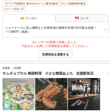
【アプリ予約限定】最大800ポイント還元対象店
口コミ投稿特典対象店
スマート支払い可
クーポン
コース
ショーケースに並ぶ獺祭など全国各地の銘柄日本酒120分飲み放題！
⇒1,980円（税抜）
カレンダーの更新に失敗しました。
下記ボタンを押して空席状況を更新してください。
空席状況を更新する
居酒屋
佐賀駅
サムギョプサル 韓国料理 小さな韓国あぷろ 佐賀駅前店