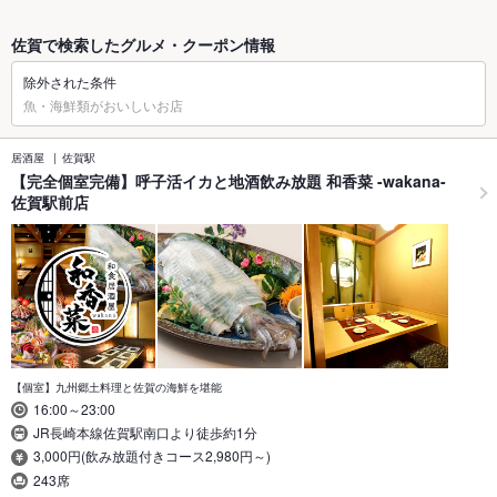
佐賀で検索したグルメ・クーポン情報
除外された条件
魚・海鮮類がおいしいお店
居酒屋
佐賀駅
【完全個室完備】呼子活イカと地酒飲み放題 和香菜 -wakana-
佐賀駅前店
【個室】九州郷土料理と佐賀の海鮮を堪能
16:00～23:00
JR長崎本線佐賀駅南口より徒歩約1分
3,000円(飲み放題付きコース2,980円～)
243席