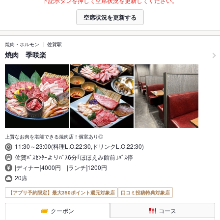
下記ボタンを押して空席状況を更新してください。
空席状況を更新する
焼肉・ホルモン
佐賀駅
焼肉 季咲楽
上質なお肉を堪能できる焼肉店！個室あり◎
11:30～23:00(料理L.O.22:30,ドリンクL.O.22:30)
佐賀ﾊﾞｽｾﾝﾀｰよりﾊﾞｽ6分｢ほほえみ館前｣ﾊﾞｽ停
[ディナー]4000円 [ランチ]1200円
20席
【アプリ予約限定】最大350ポイント還元対象店
口コミ投稿特典対象店
クーポン
コース