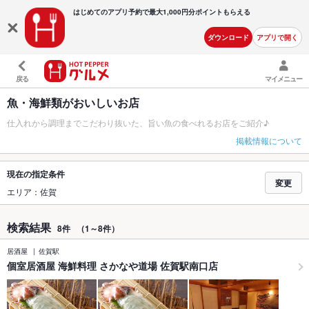
はじめてのアプリ予約で最大
1,000円分ポイントもらえる
ダウンロード
アプリで開く
戻る
マイメニュー
魚・海鮮類がおいしいお店
仕入れから調理までこだわり抜いた、旨い魚の食べれるお店をご紹介♪
掲載情報について
現在の指定条件
変更
エリア：佐賀
検索結果
8件
（1～8件）
居酒屋
佐賀駅
個室居酒屋 海鮮料理 さかなや道場 佐賀駅南口店