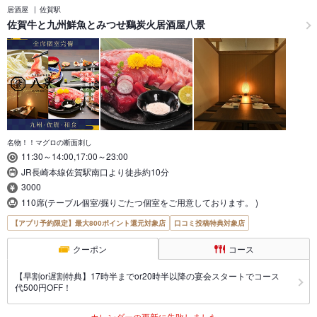
居酒屋
佐賀駅
佐賀牛と九州鮮魚とみつせ鷄炭火居酒屋八景
名物！！マグロの断面刺し
11:30～14:00,17:00～23:00
JR長崎本線佐賀駅南口より徒歩約10分
3000
110席(テーブル個室/掘りごたつ個室をご用意しております。 )
【アプリ予約限定】最大800ポイント還元対象店
口コミ投稿特典対象店
クーポン
コース
【早割or遅割特典】17時半までor20時半以降の宴会スタートでコース
代500円OFF！
カレンダーの更新に失敗しました。