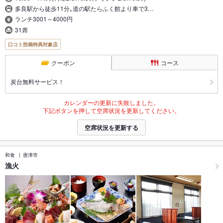
多良駅から徒歩11分｡道の駅たらふく館より車で3…
ランチ3001～4000円
31席
口コミ投稿特典対象店
クーポン
コース
炭台無料サービス！
カレンダーの更新に失敗しました。
下記ボタンを押して空席状況を更新してください。
空席状況を更新する
和食
唐津市
漁火