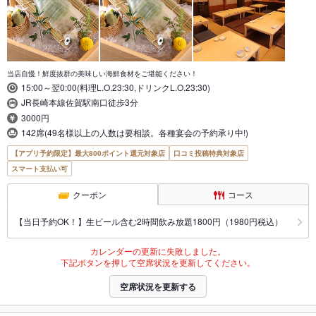
当店自慢！鮮度抜群の美味しい海鮮食材をご堪能ください！
15:00～翌0:00(料理L.O.23:30,ドリンクL.O.23:30)
JR長崎本線佐賀駅南口徒歩3分
3000円
142席(49名様以上の人数は要相談。各種宴会の予約承り中!)
【アプリ予約限定】最大800ポイント還元対象店
口コミ投稿特典対象店
スマート支払い可
クーポン
コース
【当日予約OK！】生ビール含む2時間飲み放題1800円（1980円税込）
カレンダーの更新に失敗しました。
下記ボタンを押して空席状況を更新してください。
空席状況を更新する