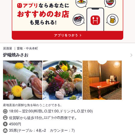
居酒屋
愛敬・中央本町
炉端焼みさお
産地直送の新鮮な魚を味わうことができる。
18:00～翌2:00(料理L.O.翌1:00,ドリンクL.O.翌1:00)
佐賀駅から徒歩15分｡ｴｽﾌﾟﾗｯﾂの西側です｡
4500円
35席(テーブル：4名×2 カウンター：7)