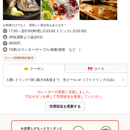
お刺身だけでなく、美味しい焼き魚もあります！
17:00～翌0:00(料理L.O.23:00,ドリンクL.O.23:30)
JR佐賀駅より徒歩5分
3500円
74席(カウンター/テーブル/座敷/個室 など )
口コミ投稿特典対象店
クーポン
コース
人数×ドリンク1杯 (最大4名様まで、生ビール or ソフトドリンクのみ)
カレンダーの更新に失敗しました。
下記ボタンを押して空席状況を更新してください。
空席状況を更新する