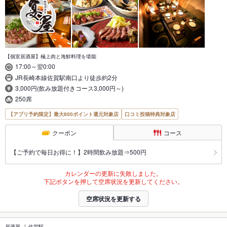
【個室居酒屋】極上肉と海鮮料理を堪能
17:00～翌0:00
JR長崎本線佐賀駅南口より徒歩約2分
3,000円(飲み放題付きコース3,000円～)
250席
【アプリ予約限定】最大800ポイント還元対象店
口コミ投稿特典対象店
クーポン
コース
【ご予約で毎日お得に！】2時間飲み放題⇒500円
カレンダーの更新に失敗しました。
下記ボタンを押して空席状況を更新してください。
空席状況を更新する
居酒屋
佐賀駅