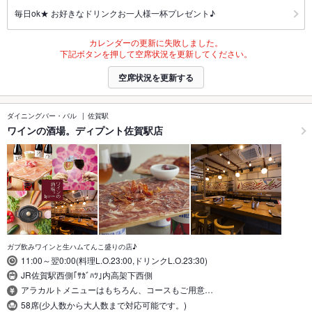
毎日ok★ お好きなドリンクお一人様一杯プレゼント♪
カレンダーの更新に失敗しました。
下記ボタンを押して空席状況を更新してください。
空席状況を更新する
ダイニングバー・バル
佐賀駅
ワインの酒場。ディプント佐賀駅店
ガブ飲みワインと生ハムてんこ盛りの店♪
11:00～翌0:00(料理L.O.23:00,ドリンクL.O.23:30)
JR佐賀駅西側｢ｻｶﾞﾊﾂ｣内高架下西側
アラカルトメニューはもちろん、コースもご用意…
58席(少人数から大人数まで対応可能です。)