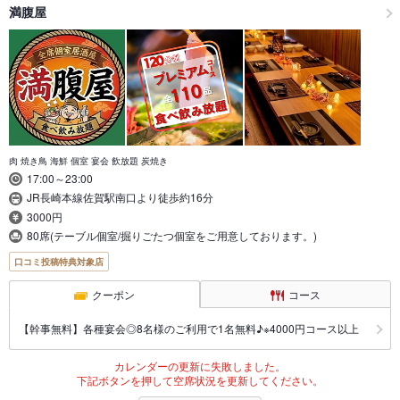
満腹屋
肉 焼き鳥 海鮮 個室 宴会 飲放題 炭焼き
17:00～23:00
JR長崎本線佐賀駅南口より徒歩約16分
3000円
80席(テーブル個室/掘りごたつ個室をご用意しております。)
口コミ投稿特典対象店
クーポン
コース
【幹事無料】各種宴会◎8名様のご利用で1名無料♪※4000円コース以上
カレンダーの更新に失敗しました。
下記ボタンを押して空席状況を更新してください。