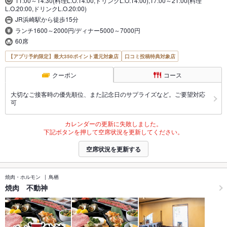
11:00～14:30(料理L.O.14:00,ドリンクL.O.14:00),17:00～21:00(料理
L.O.20:00,ドリンクL.O.20:00)
JR浜崎駅から徒歩15分
ランチ1600～2000円/ディナー5000～7000円
60席
【アプリ予約限定】最大350ポイント還元対象店
口コミ投稿特典対象店
クーポン
コース
大切なご接客時の優先順位、また記念日のサプライズなど。ご要望対応
可
カレンダーの更新に失敗しました。
下記ボタンを押して空席状況を更新してください。
空席状況を更新する
焼肉・ホルモン
鳥栖
焼肉 不動神