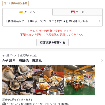
口コミ投稿特典対象店
クーポン
コース
【各種宴会時に！】8名以上でコースご予約で★お席時間30分延長
カレンダーの更新に失敗しました。
下記ボタンを押して空席状況を更新してください。
空席状況を更新する
その他グルメ
佐賀県内その他
かき焼き 海鮮焼 海道丸
新鮮な牡蠣などが食べれます
10:00～17:00(料理L.O.16:30,ドリンクL.O.16:30)