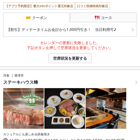
【アプリ予約限定】最大350ポイント還元対象店
口コミ投稿特典対象店
クーポン
コース
【割引】ディナータイムお会計から1,000円引き！ 当日利用可♪
カレンダーの更新に失敗しました。
下記ボタンを押して空席状況を更新してください。
空席状況を更新する
洋食
唐津市
ステーキハウス蜂
カジュアルにも楽しめる鉄板焼き