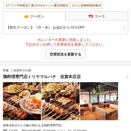
【アプリ予約限定】最大350ポイント還元対象店
口コミ投稿特典対象店
クーポン
コース
【割引クーポン】《月～木》 お会計から10％OFF
カレンダーの更新に失敗しました。
下記ボタンを押して空席状況を更新してください。
空席状況を更新する
和食
佐賀市その他
鶏料理専門店トリヤマルハチ 佐賀本庄店
焼鳥水炊きかしわ飯が味わえる鶏料理専門店
17:00～翌0:00(料理L.O.23:30,ドリンクL.O.23:30)