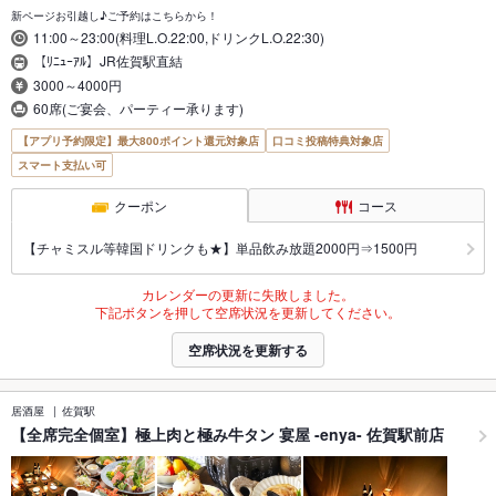
新ページお引越し♪ご予約はこちらから！
11:00～23:00(料理L.O.22:00,ドリンクL.O.22:30)
【ﾘﾆｭｰｱﾙ】JR佐賀駅直結
3000～4000円
60席(ご宴会、パーティー承ります)
【アプリ予約限定】最大800ポイント還元対象店
口コミ投稿特典対象店
スマート支払い可
クーポン
コース
【チャミスル等韓国ドリンクも★】単品飲み放題2000円⇒1500円
カレンダーの更新に失敗しました。
下記ボタンを押して空席状況を更新してください。
空席状況を更新する
居酒屋
佐賀駅
【全席完全個室】極上肉と極み牛タン 宴屋 -enya- 佐賀駅前店