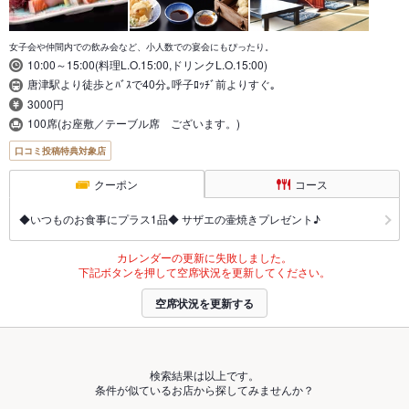
女子会や仲間内での飲み会など、小人数での宴会にもぴったり。
10:00～15:00(料理L.O.15:00,ドリンクL.O.15:00)
唐津駅より徒歩とﾊﾞｽで40分｡呼子ﾛｯﾁﾞ前よりすぐ｡
3000円
100席(お座敷／テーブル席 ございます。)
口コミ投稿特典対象店
クーポン
コース
◆いつものお食事にプラス1品◆ サザエの壷焼きプレゼント♪
カレンダーの更新に失敗しました。
下記ボタンを押して空席状況を更新してください。
空席状況を更新する
検索結果は以上です。
条件が似ているお店から探してみませんか？