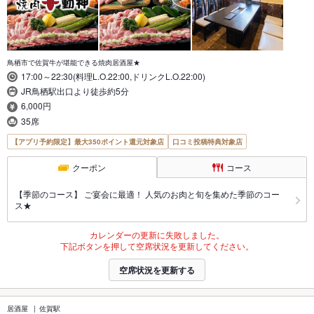
鳥栖市で佐賀牛が堪能できる焼肉居酒屋★
17:00～22:30(料理L.O.22:00,ドリンクL.O.22:00)
JR鳥栖駅出口より徒歩約5分
6,000円
35席
【アプリ予約限定】最大350ポイント還元対象店
口コミ投稿特典対象店
クーポン
コース
【季節のコース】 ご宴会に最適！ 人気のお肉と旬を集めた季節のコー
ス★
カレンダーの更新に失敗しました。
下記ボタンを押して空席状況を更新してください。
空席状況を更新する
居酒屋
佐賀駅