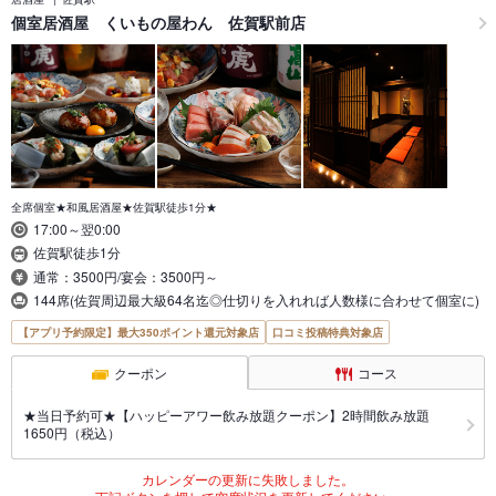
個室居酒屋 くいもの屋わん 佐賀駅前店
全席個室★和風居酒屋★佐賀駅徒歩1分★
17:00～翌0:00
佐賀駅徒歩1分
通常：3500円/宴会：3500円～
144席(佐賀周辺最大級64名迄◎仕切りを入れれば人数様に合わせて個室に)
【アプリ予約限定】最大350ポイント還元対象店
口コミ投稿特典対象店
クーポン
コース
★当日予約可★【ハッピーアワー飲み放題クーポン】2時間飲み放題
1650円（税込）
カレンダーの更新に失敗しました。