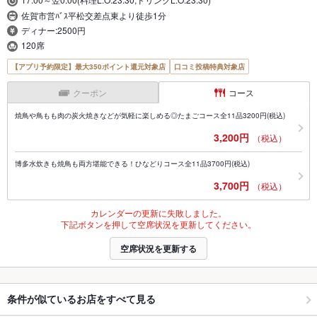
佐賀市営ﾊﾞｽ平松交差点東より徒歩1分
ディナー:2500円
120席
【アプリ予約限定】最大350ポイント還元対象店
口コミ投稿特典対象店
クーポン
コース
焼鳥や鳥もも肉の炭火焼きなどが気軽に楽しめる◎たまごコース全11品3200円(税込)
3,200円
（税込）
博多水炊きも焼鳥も両方堪能できる！ひなどりコース全11品3700円(税込)
3,700円
（税込）
カレンダーの更新に失敗しました。
下記ボタンを押して空席状況を更新してください。
空席状況を更新する
条件が似ているお店をすべて見る