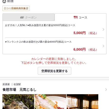
80席
口コミ投稿特典対象店
クーポン
コース
おすすめ！人気No.1●飲み放題付き夏の宴会5000円(税込)コース
5,000円
（税込）
●ワンランク上の飲み放題付き♪夏の宴会6000円(税込)コース
6,000円
（税込）
カレンダーの更新に失敗しました。
下記ボタンを押して空席状況を更新してください。
空席状況を更新する
居酒屋
佐賀駅
食想市場 元気じるし