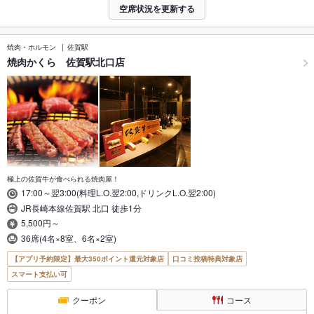
空席状況を更新する
焼肉・ホルモン
佐賀駅
焼肉かくら 佐賀駅北口店
極上の佐賀牛が食べられる焼肉屋！
17:00～翌3:00(料理L.O.翌2:00,ドリンクL.O.翌2:00)
JR長崎本線佐賀駅 北口 徒歩1分
5,500円～
36席(4名×8室、6名×2室)
【アプリ予約限定】最大350ポイント還元対象店
口コミ投稿特典対象店
スマート支払い可
クーポン
コース