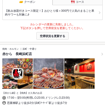
クーポン
コース
【飲み放題付きコース限定！】おひとり様＋300円で人気のまるごと果
肉サワーも対象に♪
カレンダーの更新に失敗しました。
下記ボタンを押して空席状況を更新してください。
空席状況を更新する
焼肉・ホルモン
浜町・中通り
赤から 長崎浜町店
【赤から鍋】と【焼肉】が人気のお店
17:00～翌0:00(料理L.O.23:00,ドリンクL.O.23:00)
思案橋駅より徒歩2分/浜町ｱｰｹｰﾄﾞ駅より徒歩7分