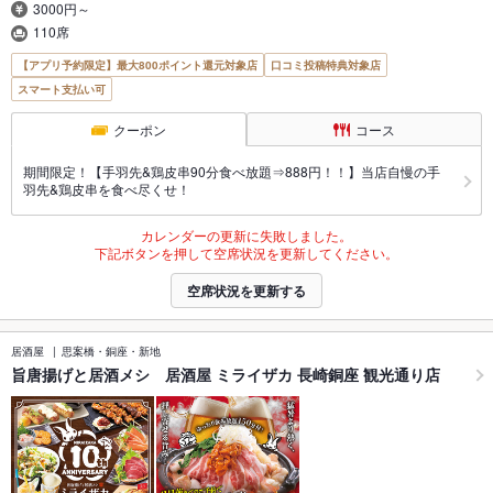
3000円～
110席
【アプリ予約限定】最大800ポイント還元対象店
口コミ投稿特典対象店
スマート支払い可
クーポン
コース
期間限定！【手羽先&鶏皮串90分食べ放題⇒888円！！】当店自慢の手
羽先&鶏皮串を食べ尽くせ！
カレンダーの更新に失敗しました。
下記ボタンを押して空席状況を更新してください。
空席状況を更新する
居酒屋
思案橋・銅座・新地
旨唐揚げと居酒メシ 居酒屋 ミライザカ 長崎銅座 観光通り店