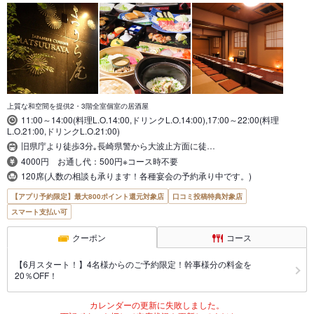
上質な和空間を提供2・3階全室個室の居酒屋
11:00～14:00(料理L.O.14:00,ドリンクL.O.14:00),17:00～22:00(料理
L.O.21:00,ドリンクL.O.21:00)
旧県庁より徒歩3分｡長崎県警から大波止方面に徒…
4000円 お通し代：500円※コース時不要
120席(人数の相談も承ります！各種宴会の予約承り中です。)
【アプリ予約限定】最大800ポイント還元対象店
口コミ投稿特典対象店
スマート支払い可
クーポン
コース
【6月スタート！】4名様からのご予約限定！幹事様分の料金を
20％OFF！
カレンダーの更新に失敗しました。