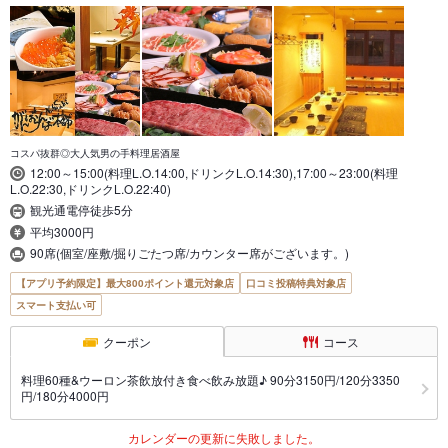
コスパ抜群◎大人気男の手料理居酒屋
12:00～15:00(料理L.O.14:00,ドリンクL.O.14:30),17:00～23:00(料理
L.O.22:30,ドリンクL.O.22:40)
観光通電停徒歩5分
平均3000円
90席(個室/座敷/掘りごたつ席/カウンター席がございます。)
【アプリ予約限定】最大800ポイント還元対象店
口コミ投稿特典対象店
スマート支払い可
クーポン
コース
料理60種&ウーロン茶飲放付き食べ飲み放題♪ 90分3150円/120分3350
円/180分4000円
カレンダーの更新に失敗しました。