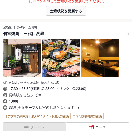
下記ボタンを押して空席状況を更新してください。
空席状況を更新する
居酒屋
長崎駅・五島町
個室焼鳥 三代目炭蔵
朝引き朝〆の本格炭火焼鳥が味わえるお店
17:30～23:30(料理L.O.23:00,ドリンクL.O.23:00)
長崎駅から徒歩3分!!
4000円
33席(全席テーブル個室のお席となります。)
【アプリ予約限定】最大800ポイント還元対象店
口コミ投稿特典対象店
クーポン
コース