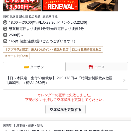
個室 記念日 誕生日 飲み放題 居酒屋 学生
18:00～翌0:00(料理L.O.23:30,ドリンクL.O.23:30)
思案橋電停より徒歩1分/観光通電停より徒歩4分
2500円～
145席(個室/座敷/掘りごたつございます！)
【アプリ予約限定】最大800ポイント還元対象店
口コミ投稿特典対象店
スマート支払い可
クーポン
コース
【日～木限定！生付60種飲放】 2H2,178円→『時間無制限飲み放題
1,800円』（税込1,980円）
カレンダーの更新に失敗しました。
下記ボタンを押して空席状況を更新してください。
空席状況を更新する
居酒屋
思案橋・銅座・新地