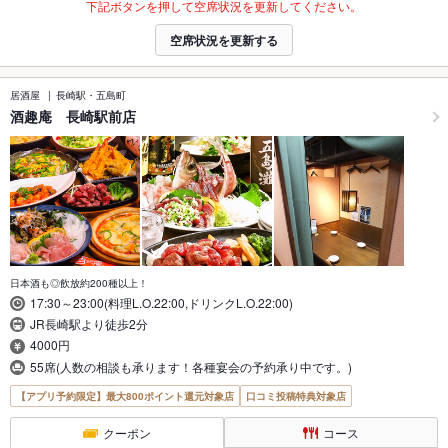
下記ボタンを押して空席状況を更新してください。
空席状況を更新する
居酒屋
長崎駅・五島町
酒趣庵 長崎駅前店
日本酒も◎飲放約200種以上！
17:30～23:00(料理L.O.22:00,ドリンクL.O.22:00)
JR長崎駅より徒歩2分
4000円
55席(人数の相談も承ります！各種宴会の予約承り中です。)
【アプリ予約限定】最大800ポイント還元対象店
口コミ投稿特典対象店
クーポン
コース