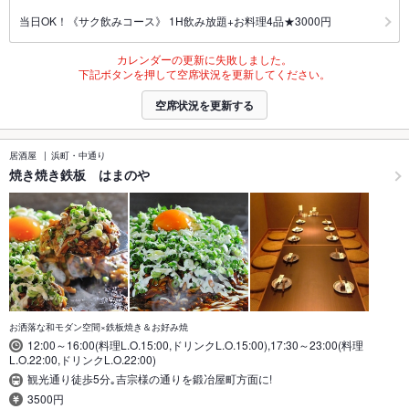
当日OK！《サク飲みコース》 1H飲み放題+お料理4品★3000円
カレンダーの更新に失敗しました。
下記ボタンを押して空席状況を更新してください。
空席状況を更新する
居酒屋
浜町・中通り
焼き焼き鉄板 はまのや
お洒落な和モダン空間×鉄板焼き＆お好み焼
12:00～16:00(料理L.O.15:00,ドリンクL.O.15:00),17:30～23:00(料理
L.O.22:00,ドリンクL.O.22:00)
観光通り徒歩5分｡吉宗様の通りを鍛冶屋町方面に!
3500円