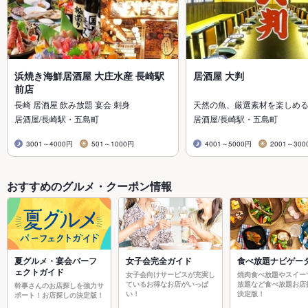
浜焼き海鮮居酒屋 大庄水産 長崎駅
居酒屋 大判
前店
長崎 居酒屋 飲み放題 宴会 刺身
天然の魚、厳選素材を楽しめ
居酒屋/長崎駅・五島町
居酒屋/長崎駅・五島町
3001～4000円
501～1000円
4001～5000円
2001～300
おすすめのグルメ・クーポン情報
夏グルメ・宴会パーフ
女子会完全ガイド
食べ放題ナビゲー
ェクトガイド
女子会向けサービスが充実し
焼肉食べ放題やスイー
ているお得なお店がいっぱ
放題など食べ放題お店
幹事さんのお店探しを強力サ
い！
決定版！
ポート！お店探しの決定版！