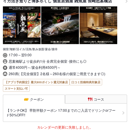
イカ活き造りと博多尽くし 個室居酒屋 雑魚屋 長崎思案橋店
個室/海鮮/活イカ/活魚/飲み放題/宴会/接待
17:00～翌0:00
思案橋駅より徒歩約1分 全席完全個室･接待にも◎
通常4000円～/宴会利用4500円～
260席(【完全個室】2名様～260名様の個室ご用意できます◎)
【アプリ予約限定】最大800ポイント還元対象店
口コミ投稿特典対象店
スマート支払い可
クーポン
コース
【ランチOK】 早割半額クーポン 17:00までのご入店でドリンクorフー
ド50%OFF!!
カレンダーの更新に失敗しました。