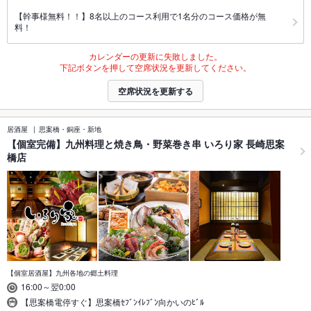
【幹事様無料！！】8名以上のコース利用で1名分のコース価格が無
料！
カレンダーの更新に失敗しました。
下記ボタンを押して空席状況を更新してください。
空席状況を更新する
居酒屋
思案橋・銅座・新地
【個室完備】九州料理と焼き鳥・野菜巻き串 いろり家 長崎思案
橋店
【個室居酒屋】九州各地の郷土料理
16:00～翌0:00
【思案橋電停すぐ】思案橋ｾﾌﾞﾝｲﾚﾌﾞﾝ向かいのﾋﾞﾙ