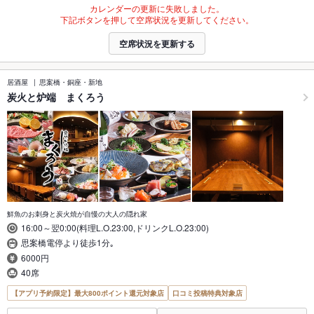
カレンダーの更新に失敗しました。
下記ボタンを押して空席状況を更新してください。
空席状況を更新する
居酒屋
思案橋・銅座・新地
炭火と炉端 まくろう
鮮魚のお刺身と炭火焼が自慢の大人の隠れ家
16:00～翌0:00(料理L.O.23:00,ドリンクL.O.23:00)
思案橋電停より徒歩1分｡
6000円
40席
【アプリ予約限定】最大800ポイント還元対象店
口コミ投稿特典対象店