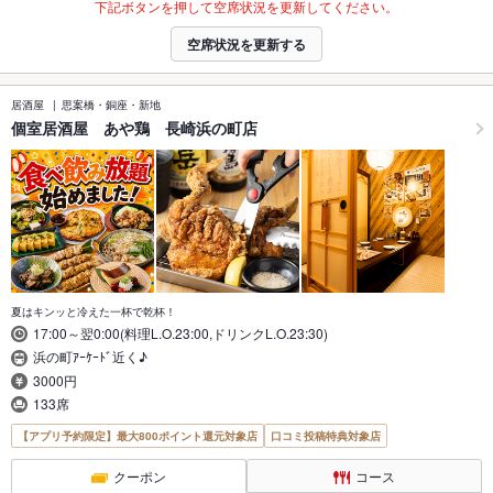
下記ボタンを押して空席状況を更新してください。
空席状況を更新する
居酒屋
思案橋・銅座・新地
個室居酒屋 あや鶏 長崎浜の町店
夏はキンッと冷えた一杯で乾杯！
17:00～翌0:00(料理L.O.23:00,ドリンクL.O.23:30)
浜の町ｱｰｹｰﾄﾞ近く♪
3000円
133席
【アプリ予約限定】最大800ポイント還元対象店
口コミ投稿特典対象店
クーポン
コース