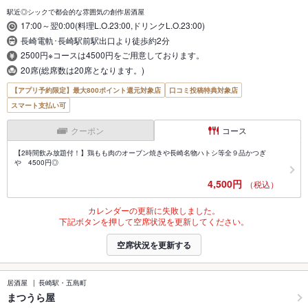
駅近◎シックで都会的な雰囲気の創作居酒屋
17:00～翌0:00(料理L.O.23:00,ドリンクL.O.23:00)
長崎電軌･長崎駅前駅出口より徒歩約2分
2500円※コースは4500円をご用意しております。
20席(総席数は20席となります。)
【アプリ予約限定】最大800ポイント還元対象店
口コミ投稿特典対象店
スマート支払い可
クーポン
コース
【2時間飲み放題付！】鶏もも肉のオーブン焼きや長崎名物ハトシ等全９品かつぎ
や 4500円◎
4,500円
（税込）
カレンダーの更新に失敗しました。
下記ボタンを押して空席状況を更新してください。
空席状況を更新する
居酒屋
長崎駅・五島町
まつうら屋