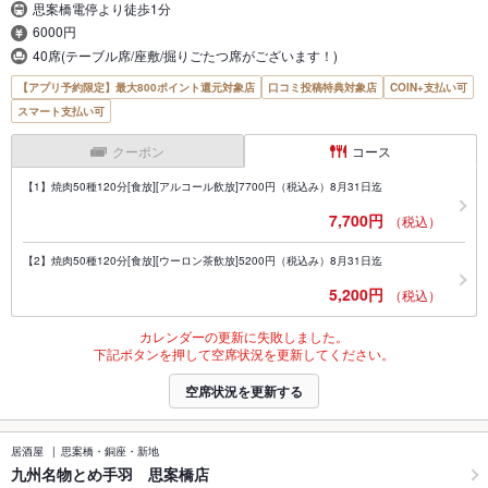
思案橋電停より徒歩1分
6000円
40席(テーブル席/座敷/掘りごたつ席がございます！)
【アプリ予約限定】最大800ポイント還元対象店
口コミ投稿特典対象店
COIN+支払い可
スマート支払い可
クーポン
コース
【1】焼肉50種120分[食放][アルコール飲放]7700円（税込み）8月31日迄
7,700円
（税込）
【2】焼肉50種120分[食放][ウーロン茶飲放]5200円（税込み）8月31日迄
5,200円
（税込）
カレンダーの更新に失敗しました。
下記ボタンを押して空席状況を更新してください。
空席状況を更新する
居酒屋
思案橋・銅座・新地
九州名物とめ手羽 思案橋店