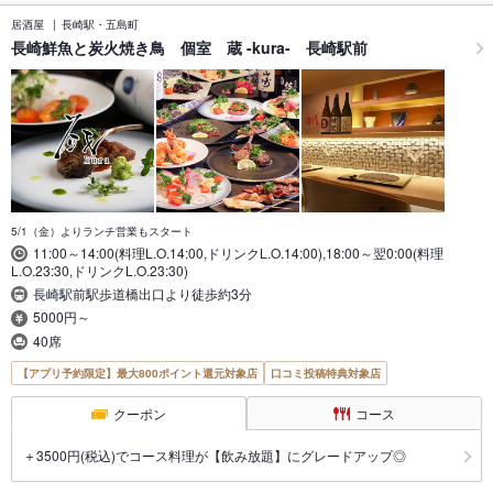
居酒屋
長崎駅・五島町
長崎鮮魚と炭火焼き鳥 個室 蔵 -kura- 長崎駅前
5/1（金）よりランチ営業もスタート
11:00～14:00(料理L.O.14:00,ドリンクL.O.14:00),18:00～翌0:00(料理
L.O.23:30,ドリンクL.O.23:30)
長崎駅前駅歩道橋出口より徒歩約3分
5000円～
40席
【アプリ予約限定】最大800ポイント還元対象店
口コミ投稿特典対象店
クーポン
コース
＋3500円(税込)でコース料理が【飲み放題】にグレードアップ◎