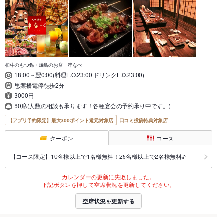
和牛のもつ鍋・焼鳥のお店 串なべ
18:00～翌0:00(料理L.O.23:00,ドリンクL.O.23:00)
思案橋電停徒歩2分
3000円
60席(人数の相談も承ります！各種宴会の予約承り中です。)
【アプリ予約限定】最大800ポイント還元対象店
口コミ投稿特典対象店
クーポン
コース
【コース限定】10名様以上で1名様無料！25名様以上で2名様無料♪
カレンダーの更新に失敗しました。
下記ボタンを押して空席状況を更新してください。
空席状況を更新する