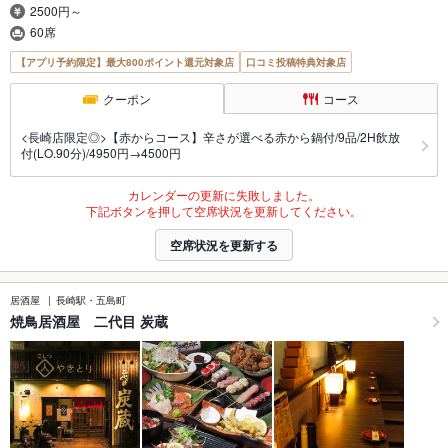
2500円～
60席
【アプリ予約限定】最大800ポイント還元対象店
口コミ投稿特典対象店
クーポン
コース
<長崎店限定◎>【赤からコース】辛さが選べる赤から鍋付/9品/2H飲放
付(LO.90分)/4950円→4500円
カレンダーの更新に失敗しました。
下記ボタンを押して空席状況を更新してください。
空席状況を更新する
居酒屋
長崎駅・五島町
焼鳥居酒屋 二代目 炭蔵