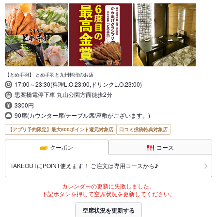
【とめ手羽】 とめ手羽と九州料理のお店
17:00～23:30(料理L.O.23:00,ドリンクL.O.23:00)
思案橋電停下車 丸山公園方面徒歩2分
3300円
90席(カウンター席/テーブル席/座敷がございます。)
【アプリ予約限定】最大800ポイント還元対象店
口コミ投稿特典対象店
クーポン
コース
TAKEOUTにPOINT使えます！ ご注文は専用コースから♪
カレンダーの更新に失敗しました。
下記ボタンを押して空席状況を更新してください。
空席状況を更新する