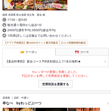
銅座 居酒屋 飲み放題 焼き鳥 宴会 鍋
17:00～翌3:00
観光通り電停から徒歩1分
2400円(通常平均) 3500円(宴会平均)
135席(詳しくは店舗までお問い合わせください)
【アプリ予約限定】最大800ポイント還元対象店
口コミ投稿特典対象店
クーポン
コース
【宴会幹事割】 宴会コース予約8名様以上で1名分無料★
カレンダーの更新に失敗しました。
下記ボタンを押して空席状況を更新してください。
空席状況を更新する
居酒屋
浜町・中通り
串なべ byれっどぶーつ