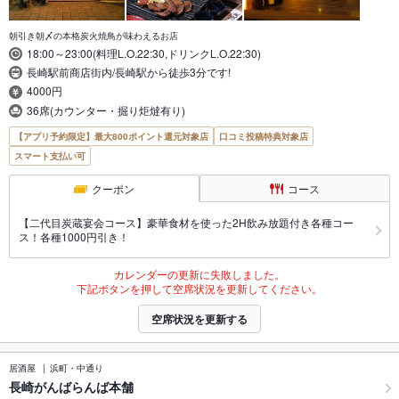
朝引き朝〆の本格炭火焼鳥が味わえるお店
18:00～23:00(料理L.O.22:30,ドリンクL.O.22:30)
長崎駅前商店街内/長崎駅から徒歩3分です!
4000円
36席(カウンター・掘り炬燵有り)
【アプリ予約限定】最大800ポイント還元対象店
口コミ投稿特典対象店
スマート支払い可
クーポン
コース
【二代目炭蔵宴会コース】豪華食材を使った2H飲み放題付き各種コー
ス！各種1000円引き！
カレンダーの更新に失敗しました。
下記ボタンを押して空席状況を更新してください。
空席状況を更新する
居酒屋
浜町・中通り
長崎がんばらんば本舗