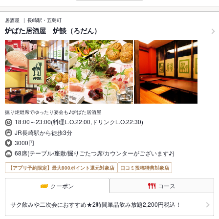
居酒屋
長崎駅・五島町
炉ばた居酒屋 炉談（ろだん）
掘り炬燵席でゆったり宴会も♪炉ばた居酒屋
18:00～23:00(料理L.O.22:00,ドリンクL.O.22:30)
JR長崎駅から徒歩3分
3000円
68席(テーブル/座敷/掘りごたつ席/カウンターがございます♪)
【アプリ予約限定】最大800ポイント還元対象店
口コミ投稿特典対象店
クーポン
コース
サク飲みや二次会におすすめ★2時間単品飲み放題2,200円税込！