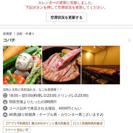
カレンダーの更新に失敗しました。
下記ボタンを押して空席状況を更新してください。
空席状況を更新する
居酒屋
浜町・中通り
コバチ
活気と元気と笑顔溢れる、なごみ居酒屋！！
18:00～翌0:00(料理L.O.23:00,ドリンクL.O.23:00)
羽田空港よりたったの3時間!!!
コース以外で来店される場合、4000円くらい
40席(掘り炬燵席・テーブル席・カウンター席ございます♪)
【アプリ予約限定】最大800ポイント還元対象店
口コミ投稿特典対象店
スマート支払い可