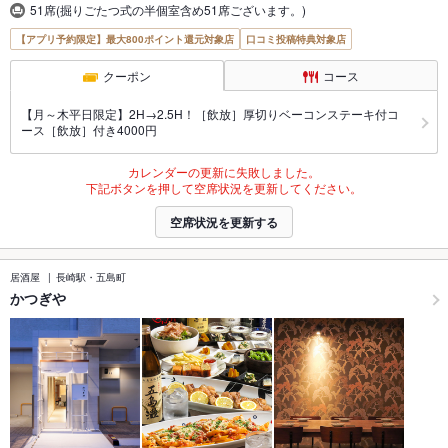
51席(掘りごたつ式の半個室含め51席ございます。)
【アプリ予約限定】最大800ポイント還元対象店
口コミ投稿特典対象店
クーポン
コース
【月～木平日限定】2H→2.5H！［飲放］厚切りベーコンステーキ付コ
ース［飲放］付き4000円
カレンダーの更新に失敗しました。
下記ボタンを押して空席状況を更新してください。
空席状況を更新する
居酒屋
長崎駅・五島町
かつぎや