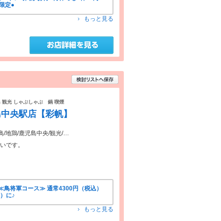
限定●
もっと見る
島 観光 しゃぶしゃぶ 鍋 喫煙
島中央駅店【彩帆】
鳥/地鶏/鹿児島中央/観光/…
かいです。
鳥将軍コース≫ 通常4300円（税込）
）に♪
もっと見る