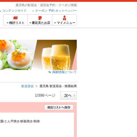
鹿児島の歓迎会・送別会予約・クーポン情報
コンテンツガイド
クーポン 予約 ホットペッパー
検討リスト
最近見たお店
マイメニュー
掲載情報について
歓送迎会
鹿児島 歓送迎会 - 検索結果
1/396ページ
放題/とん平焼き/鉄板焼き/刺身