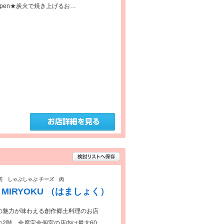
Open★炭火で焼き上げるお…
貸切 しゃぶしゃぶ チーズ 肉
O MIRYOKU （はましょく）
の魅力が味わえる創作郷土料理のお店
2階。全席完全個室の店内は最大60…