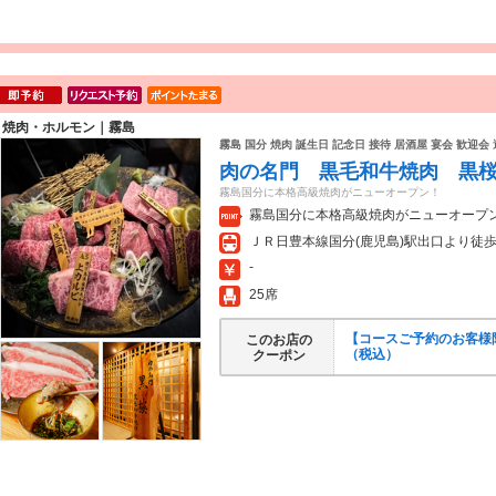
焼肉・ホルモン｜霧島
霧島 国分 焼肉 誕生日 記念日 接待 居酒屋 宴会 歓迎会
肉の名門 黒毛和牛焼肉 黒
霧島国分に本格高級焼肉がニューオープン！
霧島国分に本格高級焼肉がニューオープ
ＪＲ日豊本線国分(鹿児島)駅出口より徒歩
-
25席
【コースご予約のお客様限
このお店の
（税込）
クーポン