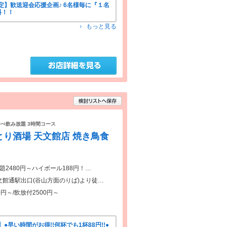
定】歓送迎会応援企画♪ 6名様毎に『１名
料！！
もっと見る
食べ飲み放題 3時間コース
り酒場 天文館店 焼き鳥食
2480円～ハイボール188円！…
館通駅出口(谷山方面のりば)より徒…
円～/飲放付2500円～
早い時間がお得!!何杯でも1杯88円!!●