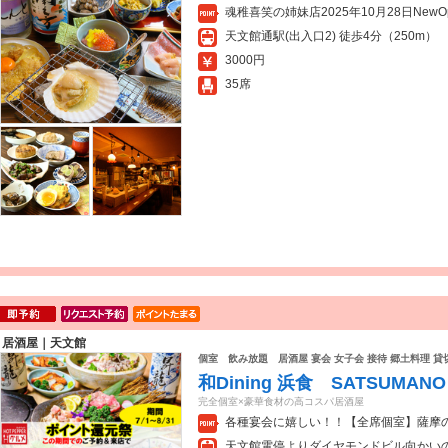
魂稚喜笑の姉妹店2025年10月28日New
天文館通駅(出入口2) 徒歩4分（250m）
3000円
35席
居酒屋｜天文館
個室 飲み放題 居酒屋 宴会 女子会 接待 郷土料理 
和Dining 浜食 SATSUMAN
完全個室×豪華食材の高コスパ居酒屋
各種宴会に嬉しい！！【全席個室】薩摩
天文館電停よりダイヤモンドビル向かいの