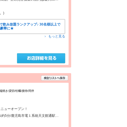
。)
で飲み放題ランクアップ♪ 30名様以上で
が豪華に★
もっと見る
端焼き/貸切/牡蠣/接待/同伴
）
にニューオープン！
約5分/鹿児島市電１系統天文館通駅…