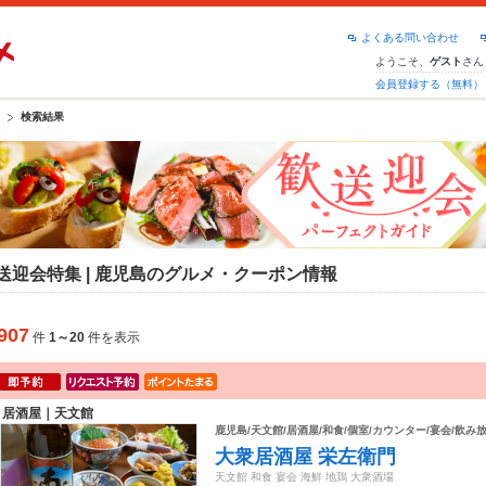
よくある問い合わせ
ようこそ、
さん
ゲスト
会員登録する（無料）
検索結果
送迎会特集 | 鹿児島のグルメ・クーポン情報
907
件
1～20
件を表示
居酒屋｜天文館
鹿児島/天文館/居酒屋/和食/個室/カウンター/宴会/飲み
大衆居酒屋 栄左衛門
天文館 和食 宴会 海鮮 地鶏 大衆酒場