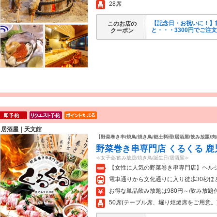
28席
【記念日・お祝いに！】
このお店の
と・・・3300円でご注
クーポン
居酒屋｜天文館
【野菜巻き串/焼鳥/焼き鳥/郷土料理/居酒屋/飲み放題/肉
野菜巻き串専門店 くるくる 
≪女子会/飲み放題/焼き鳥/誕生日/居酒屋≫
【女性に人気の野菜巻き串専門店】ヘル
電車通りから文化通りに入り徒歩30秒ほ
お得な単品飲み放題は980円～/飲み放題
50席(テーブル席、堀り炬燵席をご用意。