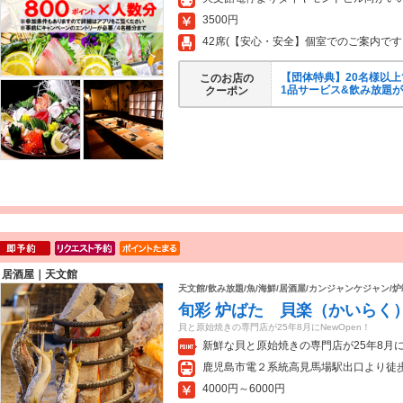
3500円
42席(【安心・安全】個室でのご案内です
【団体特典】20名様以上
このお店の
1品サービス&飲み放題
クーポン
居酒屋｜天文館
天文館/飲み放題/魚/海鮮/居酒屋/カンジャンケジャン/炉
旬彩 炉ばた 貝楽（かいらく
貝と原始焼きの専門店が25年8月にNewOpen！
新鮮な貝と原始焼きの専門店が25年8月
鹿児島市電２系統高見馬場駅出口より徒歩
4000円～6000円