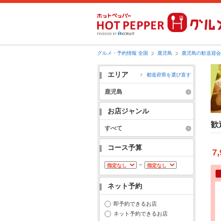
グルメ・予約情報 全国
鹿児島
鹿児島の歓送迎会
エリア
都道府県を選び直す
鹿児島
お店ジャンル
歓
すべて
コース予算
7,
～
ネット予約
即予約できるお店
ネット予約できるお店