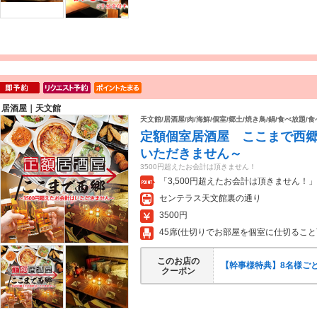
居酒屋｜天文館
天文館/居酒屋/肉/海鮮/個室/郷土/焼き鳥/鍋/食べ放題/
定額個室居酒屋 ここまで西郷
いただきません～
3500円超えたお会計は頂きません！
「3,500円超えたお会計は頂きません！
センテラス天文館裏の通り
3500円
45席(仕切りでお部屋を個室に仕切るこ
このお店の
【幹事様特典】8名様ごと
クーポン