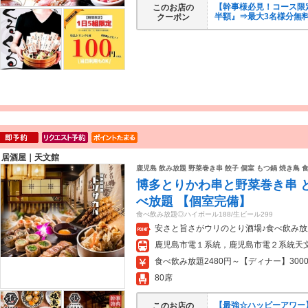
【幹事様必見！コース限
このお店の
半額』⇒最大3名様分無
クーポン
居酒屋｜天文館
鹿児島 飲み放題 野菜巻き串 餃子 個室 もつ鍋 焼き鳥 
博多とりかわ串と野菜巻き串 と
べ放題 【個室完備】
食べ飲み放題◎ハイボール188/生ビール299
安さと旨さがウリのとり酒場♪食べ飲み放題
鹿児島市電１系統，鹿児島市電２系統天文
食べ飲み放題2480円～【ディナー】3000
80席
【最強☆ハッピーアワー】●
このお店の