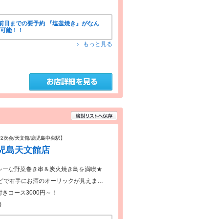
前日までの要予約 『塩釜焼き』がなん
文可能！！
もっと見る
/2次会/天文館/鹿児島中央駅】
鹿児島天文館店
シーな野菜巻き串＆炭火焼き鳥を満喫★
どで右手にお酒のオーリックが見えま…
付きコース3000円～！
)