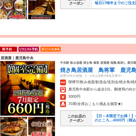
毎日17時半までのご注文
クーポン
居酒屋｜鹿児島中央
中央駅 飲み放題 焼き鳥 個室 居酒屋 地鶏 鳥刺し 鹿児
焼き鳥居酒屋 鳥将軍 鹿児
創業30年の老舗。3・4月は深夜3時迄営業中!
喫煙可/飲み放題/歓迎会/送別会/焼き鳥/焼
鹿児島中央駅から徒歩2分。郵便局の向
3000円
70席(全席おこもり感ある個室★)
【日～木限定でお得！】≪
このお店の
のところ…4000円（税込
クーポン