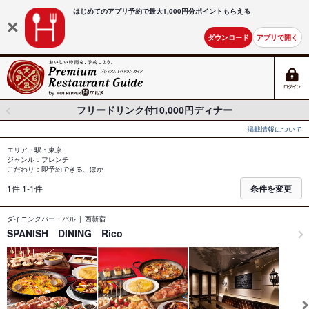
はじめてのアプリ予約で最大
1,000円分ポイントもらえる
ダウンロード
アプリで開く
フリードリンク付10,000円ディナー
掲載情報について
エリア・駅：東京
ジャンル：フレンチ
こだわり：即予約できる、ほか
1件 1-1件
条件を変更
ダイニングバー・バル
西新宿
SPANISH DINING Rico