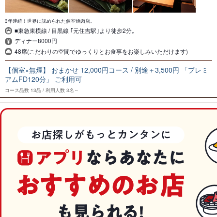
3年連続！世界に認められた個室焼肉店。
■東急東横線 / 目黒線 ｢元住吉駅｣より徒歩2分｡
ディナー8000円
48席(こだわりの空間でゆっくりとお食事をお楽しみいただけます)
【個室×無煙】 おまかせ 12,000円コース / 別途＋3,500円 「プレミ
アムFD120分」 ご利用可
コース品数
13品
利用人数
3名～