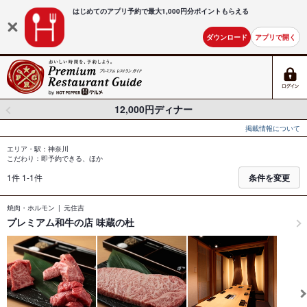
はじめてのアプリ予約で最大
1,000円分ポイントもらえる
ダウンロード
アプリで開く
12,000円ディナー
掲載情報について
エリア・駅：神奈川
こだわり：即予約できる、ほか
1件 1-1件
条件を変更
焼肉・ホルモン
元住吉
プレミアム和牛の店 味蔵の杜