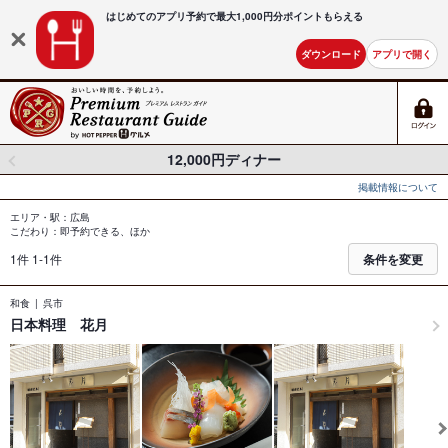
はじめてのアプリ予約で最大
1,000円分ポイントもらえる
ダウンロード
アプリで開く
12,000円ディナー
掲載情報について
エリア・駅：広島
こだわり：即予約できる、ほか
1件 1-1件
条件を変更
和食
呉市
日本料理 花月