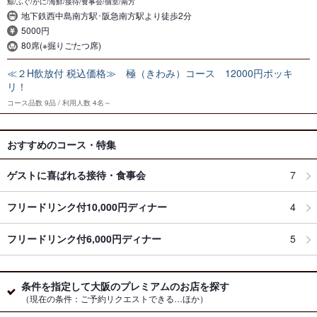
鯨/ふぐ/かに/海鮮/接待/食事会/個室/南方
地下鉄西中島南方駅･阪急南方駅より徒歩2分
5000円
80席(※掘りごたつ席)
≪２H飲放付 税込価格≫ 極（きわみ）コース 12000円ポッキ
リ！
コース品数
9品
利用人数
4名～
おすすめのコース・特集
ゲストに喜ばれる接待・食事会
7
フリードリンク付10,000円ディナー
4
フリードリンク付6,000円ディナー
5
条件を指定して大阪のプレミアムのお店を探す
（現在の条件：ご予約リクエストできる…ほか）