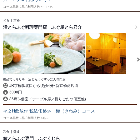
コース品数
9品
利用人数
4～14名
和食
京橋
活とらふぐ料理専門店 ふぐ屋とら乃介
絶品てっちりを…活とらふぐすっぽん専門店
JR京橋駅北口から徒歩4分･新京橋商店街
5000円
86席(※個室／テーブル席／掘りごたつ個室他)
≪２H飲放付 税込価格≫ 極（きわみ）コース
コース品数
9品
利用人数
4名～
和食
難波
鯨とらふぐ専門 ふぐくじら