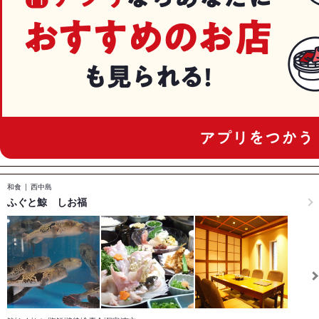
和食
西中島
ふぐと鯨 しお福