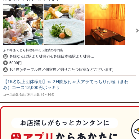
ふぐ料理/くじら料理を味わう難波の専門店
各線なんば駅より徒歩7分/各線日本橋駅より徒歩…
5000円
104席(※テーブル席／個室席／掘りごたつ個室などございます)
【15名以上団体様用】≪２H飲放付≫大アラてっちり付極（きわ
み）コース12,000円ポッキリ
コース品数
9品
利用人数
15～36名