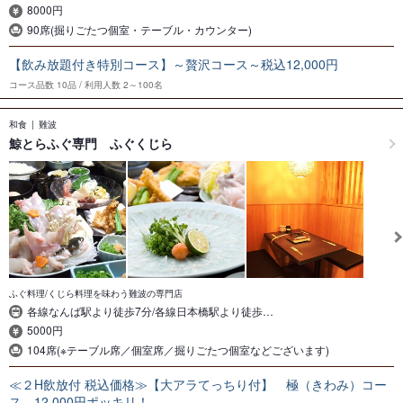
8000円
90席(掘りごたつ個室・テーブル・カウンター)
【飲み放題付き特別コース】～贅沢コース～税込12,000円
コース品数
10品
利用人数
2～100名
和食
難波
鯨とらふぐ専門 ふぐくじら
ふぐ料理/くじら料理を味わう難波の専門店
各線なんば駅より徒歩7分/各線日本橋駅より徒歩…
5000円
104席(※テーブル席／個室席／掘りごたつ個室などございます)
≪２H飲放付 税込価格≫【大アラてっちり付】 極（きわみ）コー
ス 12,000円ポッキリ！