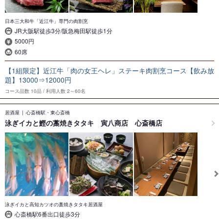
日本三大和牛「近江牛」専門の肉割烹
JR大阪駅徒歩3分/阪急梅田駅徒歩1分
5000円
60席
【1組限定】近江牛「肉の女王ヘレ」ステーキ肉割烹コース【飲み放
題】13000⇒12000円
コース品数
10品
利用人数
2～60名
居酒屋
心斎橋駅・東心斎橋
泳ぎイカと鰹の藁焼きタタキ 寅八商店 心斎橋店
泳ぎイカと高知カツオの藁焼きタタキ居酒屋
心斎橋駅6番出口徒歩3分