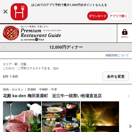
はじめてのアプリ予約で最大
1,000円分ポイントもらえる
ダウンロード
アプリで開く
12,000円ディナー
掲載情報について
エリア・駅：大阪
こだわり：ご予約リクエストできる、ほか
6件 1-6件
条件を変更
焼肉・ホルモン
茶屋町・中崎町・中津
花殿 ka-den 梅田茶屋町 近江牛一頭買い牧場直送店