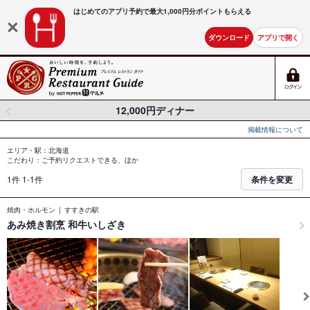
はじめてのアプリ予約で最大
1,000円分ポイントもらえる
ダウンロード
アプリで開く
12,000円ディナー
掲載情報について
エリア・駅：北海道
こだわり：ご予約リクエストできる、ほか
1件 1-1件
条件を変更
焼肉・ホルモン
すすきの駅
あみ焼き割烹 和牛いしざき