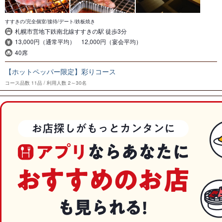
すすきの/完全個室/接待/デート/鉄板焼き
札幌市営地下鉄南北線すすきの駅 徒歩3分
13,000円（通常平均） 12,000円（宴会平均）
40席
【ホットペッパー限定】彩りコース
コース品数
11品
利用人数
2～30名