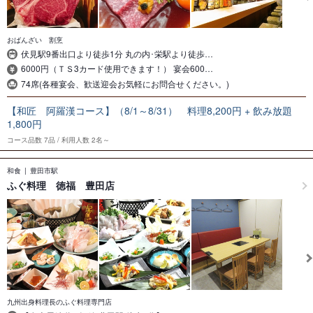
おばんざい 割烹
伏見駅9番出口より徒歩1分 丸の内･栄駅より徒歩…
6000円（ＴＳ3カード使用できます！） 宴会600…
74席(各種宴会、歓送迎会お気軽にお問合せください。)
【和匠 阿羅漢コース】（8/1～8/31） 料理8,200円 + 飲み放題
1,800円
コース品数
7品
利用人数
2名～
和食
豊田市駅
ふぐ料理 徳福 豊田店
九州出身料理長のふぐ料理専門店