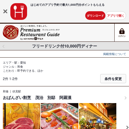
はじめてのアプリ予約で最大
1,000円分ポイントもらえる
ダウンロード
アプリで開く
フリードリンク付10,000円ディナー
掲載情報について
エリア・駅：愛知
ジャンル：和食
こだわり：即予約できる、ほか
2件 1-2件
条件を変更
和食
伏見駅
おばんざい割烹 茂治 別邸 阿羅漢