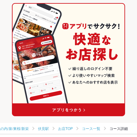
八海山越後屋 名古屋店
栄ｷﾀ錦/伏見丸の内/泉/東桜/新栄 × 和食全般
伏見駅 × 日本料理・懐石・割烹
丸の内駅
愛知のグルメランキング
九州料理 博多赤虎 名古屋店
栄ｷﾀ錦/伏見丸の内/泉/東桜/新栄 × 日本料理・懐石・割烹
愛知
愛知の和食ランキング
BASARA 名古屋店
伏見駅 × 和食
愛知 × 和食
栄ｷﾀ錦/伏見丸の内/泉/東桜/新栄のグルメランキング
十勝精肉 名古屋店
伏見駅 × 和食全般
愛知 × 和食全般
栄ｷﾀ錦/伏見丸の内/泉/東桜/新栄の和食ランキング
おばんざい割烹 茂治 名古屋店
伏見駅 × 日本料理・懐石・割烹
愛知 × 日本料理・懐石・割烹
伏見駅のグルメランキング
伏見駅の和食ランキング
丸の内/泉/東桜/新栄
伏見駅
お店TOP
コース一覧
コース詳細