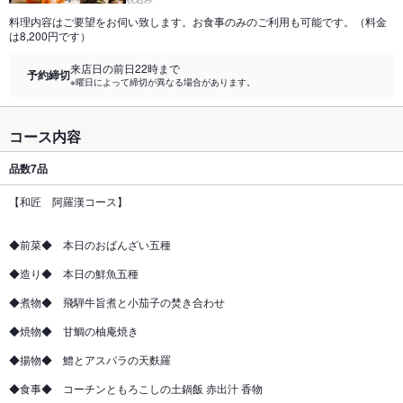
料理内容はご要望をお伺い致します。お食事のみのご利用も可能です。（料金
は8,200円です）
来店日の前日22時まで
予約締切
※曜日によって締切が異なる場合があります。
コース内容
品数
7品
【和匠 阿羅漢コース】
◆前菜◆ 本日のおばんざい五種
◆造り◆ 本日の鮮魚五種
◆煮物◆ 飛騨牛旨煮と小茄子の焚き合わせ
◆焼物◆ 甘鯛の柚庵焼き
◆揚物◆ 鱧とアスパラの天麩羅
◆食事◆ コーチンともろこしの土鍋飯 赤出汁 香物