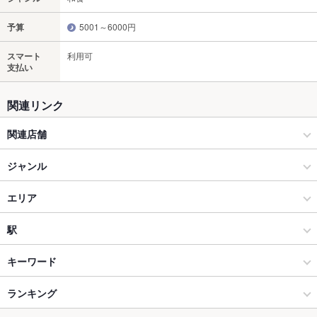
予算
5001～6000円
スマート
利用可
支払い
関連リンク
関連店舗
韓国美料理 チェゴチキン栄店
ジャンル
串の鬼ひげ 伏見店
和食
エリア
九州料理 博多虎次郎 伏見店
和食全般
伏見駅
駅
炭いぶし極上サムギョプサル テジワン
日本料理・懐石・割烹
伏見駅 × 和食
栄駅
キーワード
メイサンロマンス
栄ｷﾀ錦/伏見丸の内/泉/東桜/新栄 × 和食
伏見駅 × 和食全般
伏見駅
ランキング
からあげ
刺身
割烹
おばんざい
鴨肉