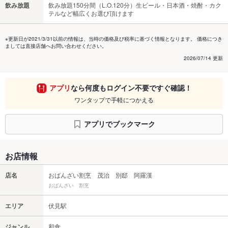
飲み放題
飲み放題150分間（L.O.120分）生ビール・日本酒・焼酎・カク
テルなど幅広くお選び頂けます
※更新日が2021/3/31以前の情報は、当時の価格及び税率に基づく情報となります。 価格につき
ましては直接店舗へお問い合わせください。
2026/07/14 更新
アプリ
なら何度もログイン不要ですぐ確認！
ワンタップで手軽につかえる
アプリでブックマーク
お店情報
店名
おばんざい割烹 茂治 別邸 阿羅漢
おばんざい 割烹
エリア
伏見駅
ジャンル
和食