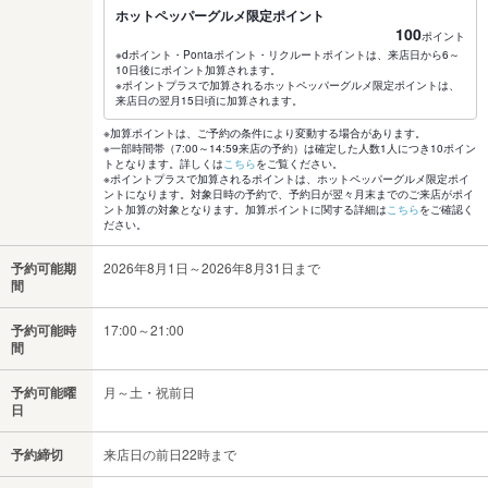
ホットペッパーグルメ限定ポイント
100
ポイント
※dポイント・Pontaポイント・リクルートポイントは、来店日から6～
10日後にポイント加算されます。
※ポイントプラスで加算されるホットペッパーグルメ限定ポイントは、
来店日の翌月15日頃に加算されます。
※加算ポイントは、ご予約の条件により変動する場合があります。
※一部時間帯（7:00～14:59来店の予約）は確定した人数1人につき10ポイン
トとなります。詳しくは
こちら
をご覧ください。
※ポイントプラスで加算されるポイントは、ホットペッパーグルメ限定ポイ
ントになります。対象日時の予約で、予約日が翌々月末までのご来店がポイ
ント加算の対象となります。加算ポイントに関する詳細は
こちら
をご確認く
ださい。
予約可能期
2026年8月1日～2026年8月31日まで
間
予約可能時
17:00～21:00
間
予約可能曜
月～土・祝前日
日
予約締切
来店日の前日22時まで