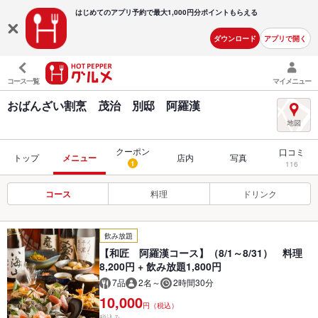
はじめてのアプリ予約で最大
1,000円分ポイントもらえる
ダウンロード
アプリで開く
コース一覧
マイメニュー
おばんざい割烹 茂治 別邸 阿羅漢
クーポン
口コミ
トップ
メニュー
店内
写真
1
116
コース
料理
ドリンク
飲み放題
【和匠 阿羅漢コース】（8/1～8/31） 料理
8,200円 + 飲み放題1,800円
7品
2名～
2時間30分
10,000
円（税込）
税込み