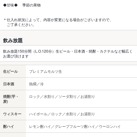
◆甘味◆ 季節の果物
＊仕入れ状況によって、内容が変更になる場合がございますので、
ご了承ください。
飲み放題
飲み放題150分間（L.O.120分）生ビール・日本酒・焼酎・カクテルなど幅広く
お選び頂けます
生ビール
プレミアムモルツ生
日本酒
熱燗／冷
焼酎(芋・
ロック／水割り／ソーダ割り／お湯割り
麦)
ウィスキー
ハイボール／ロック／水割り／お湯割り
酎ハイ
レモン酎ハイ／グレープフルーツ酎ハイ／ウーロンハイ