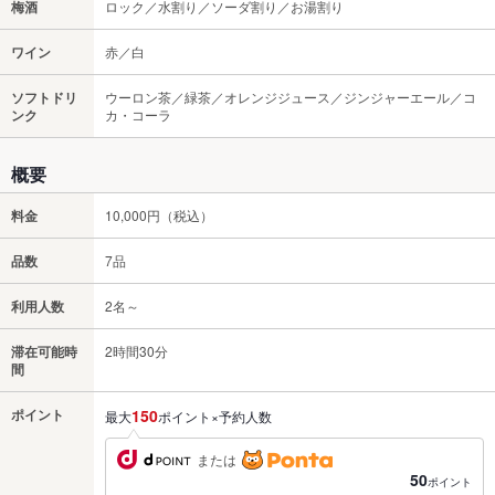
梅酒
ロック／水割り／ソーダ割り／お湯割り
ワイン
赤／白
ソフトドリ
ウーロン茶／緑茶／オレンジジュース／ジンジャーエール／コ
ンク
カ・コーラ
概要
料金
10,000円（税込）
品数
7品
利用人数
2名～
滞在可能時
2時間30分
間
ポイント
150
最大
ポイント×予約人数
または
50
ポイント