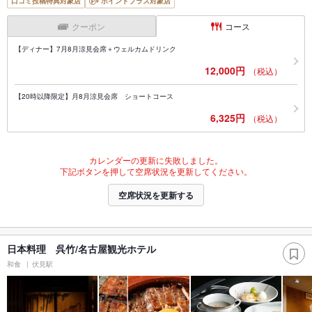
口コミ投稿特典対象店
ポイントプラス対象店
クーポン
コース
【ディナー】7月8月涼見会席＋ウェルカムドリンク
12,000円
（税込）
【20時以降限定】月8月涼見会席 ショートコース
6,325円
（税込）
カレンダーの更新に失敗しました。
下記ボタンを押して空席状況を更新してください。
空席状況を更新する
日本料理 呉竹/名古屋観光ホテル
和食
伏見駅