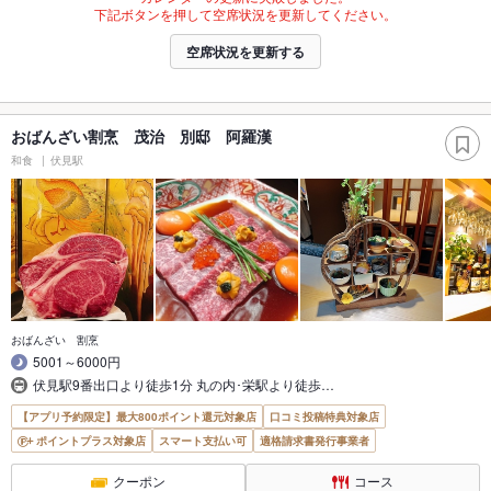
下記ボタンを押して空席状況を更新してください。
空席状況を更新する
おばんざい割烹 茂治 別邸 阿羅漢
和食
伏見駅
おばんざい 割烹
5001～6000円
伏見駅9番出口より徒歩1分 丸の内･栄駅より徒歩…
【アプリ予約限定】最大800ポイント還元対象店
口コミ投稿特典対象店
ポイントプラス対象店
スマート支払い可
適格請求書発行事業者
クーポン
コース