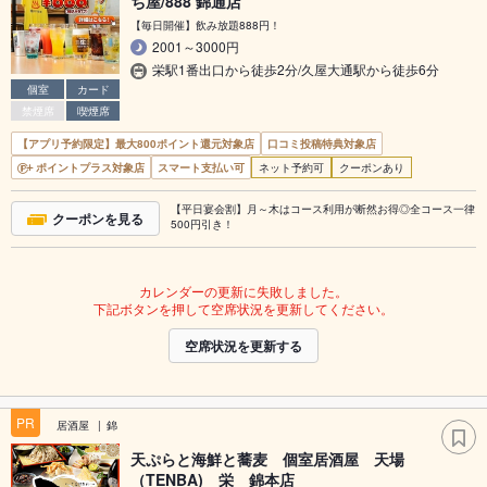
ち屋/888 錦通店
【毎日開催】飲み放題888円！
2001～3000円
栄駅1番出口から徒歩2分/久屋大通駅から徒歩6分
個室
カード
禁煙席
喫煙席
【アプリ予約限定】最大800ポイント還元対象店
口コミ投稿特典対象店
ポイントプラス対象店
スマート支払い可
ネット予約可
クーポンあり
【平日宴会割】月～木はコース利用が断然お得◎全コース一律
クーポンを見る
500円引き！
カレンダーの更新に失敗しました。
下記ボタンを押して空席状況を更新してください。
空席状況を更新する
PR
居酒屋
錦
天ぷらと海鮮と蕎麦 個室居酒屋 天場
（TENBA) 栄 錦本店