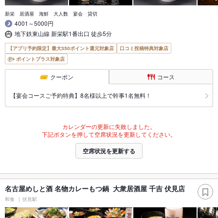
新栄 居酒屋 海鮮 大人数 宴会 貸切
4001～5000円
地下鉄東山線 新栄駅1番出口 徒歩5分
【アプリ予約限定】最大350ポイント還元対象店
口コミ投稿特典対象店
ポイントプラス対象店
クーポン
コース
【宴会コースご予約特典】8名様以上で幹事1名無料！
カレンダーの更新に失敗しました。
下記ボタンを押して空席状況を更新してください。
空席状況を更新する
名古屋めしと酒 名物カレーもつ鍋 大衆居酒屋 千吉 伏見店
和食
伏見駅