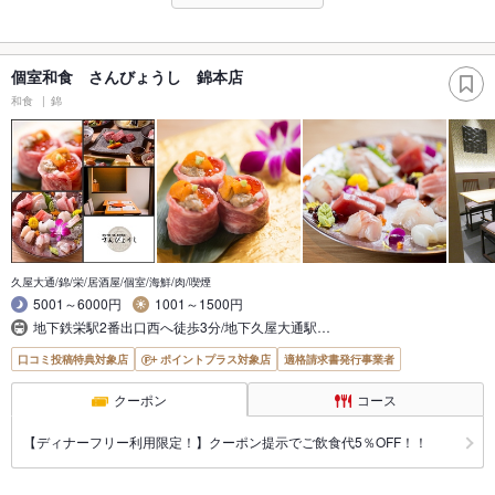
個室和食 さんびょうし 錦本店
和食
錦
久屋大通/錦/栄/居酒屋/個室/海鮮/肉/喫煙
5001～6000円
1001～1500円
地下鉄栄駅2番出口西へ徒歩3分/地下久屋大通駅…
口コミ投稿特典対象店
ポイントプラス対象店
適格請求書発行事業者
クーポン
コース
【ディナーフリー利用限定！】クーポン提示でご飲食代5％OFF！！