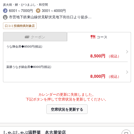
炭火焼・鰻・ひつまぶし・和空間
6001～7000円
3001～4000円
市営地下鉄東山線伏見駅伏見地下街出口より徒歩…
口コミ投稿特典対象店
クーポン
コース
うな輝会席◆8500円(税込)
8,500円
（税込）
薬膳うなぎ鍋会席◆8000円(税込)
8,000円
（税込）
カレンダーの更新に失敗しました。
下記ボタンを押して空席状況を更新してください。
空席状況を更新する
しゃぶしゃぶ温野菜 名古屋栄店