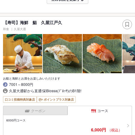
【寿司】海鮮 鮨 久屋江戸久
和食
久屋大通
お鮨と海鮮とお酒をお楽しみいただけます
7001～8000円
久屋大通駅から直通!栄Blossa(ﾌﾞﾛｯｻ)のB1階!
口コミ投稿特典対象店
ポイントプラス対象店
クーポン
コース
6000円コース
6,000円
（税込）