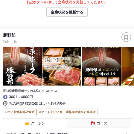
下記ボタンを押して空席状況を更新してください。
空席状況を更新する
豚野郎
和食
錦
愛知県産田原ポークの本格しゃぶしゃぶ
3001～4000円
丸の内(愛知)駅5出口より徒歩約6分
口コミ投稿特典対象店
スマート支払い可
適格請求書発行事業者
クーポン
コース