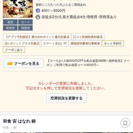
素材にこだわった天ぷらをご堪能あれ
4001～5000円
栄徒歩2分/久屋大通徒歩4分 喫煙席･禁煙席あり
個室
カード
禁煙席
喫煙席
【アプリ予約限定】最大800ポイント還元対象店
口コミ投稿特典対象店
ポイントプラス対象店
スマート支払い可
適格請求書発行事業者
ネット予約可
クーポンあり
【コースお1人様500円OFF＆飲み放題3時間へ無料延長】クー
クーポンを見る
ポン ご利用で飲み放題コース4000円～
カレンダーの更新に失敗しました。
下記ボタンを押して空席状況を更新してください。
空席状況を更新する
和食 宙 はなれ 錦
和食
錦