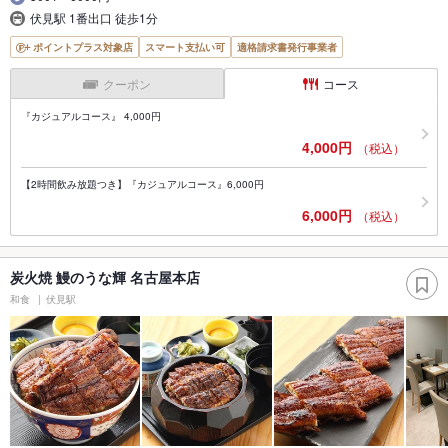
伏見駅 1番出口 徒歩1分
ポイントプラス対象店
スマート支払い可
適格請求書発行事業者
クーポン
コース
『カジュアルコース』 4,000円
4,000円
（税込）
【2時間飲み放題つき】『カジュアルコース』6,000円
6,000円
（税込）
炭火焼 鰻のうな輝 名古屋本店
和食
伏見駅