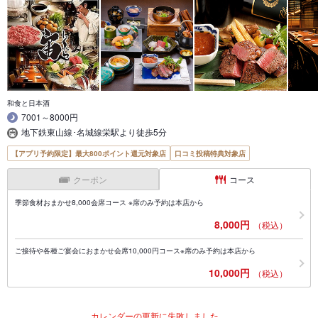
和食と日本酒
7001～8000円
地下鉄東山線･名城線栄駅より徒歩5分
【アプリ予約限定】最大800ポイント還元対象店
口コミ投稿特典対象店
クーポン
コース
季節食材おまかせ8,000会席コース ※席のみ予約は本店から
8,000円
（税込）
ご接待や各種ご宴会におまかせ会席10,000円コース※席のみ予約は本店から
10,000円
（税込）
カレンダーの更新に失敗しました。