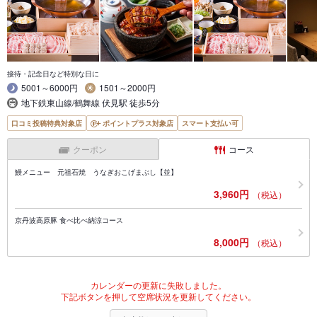
接待・記念日など特別な日に
5001～6000円
1501～2000円
地下鉄東山線/鶴舞線 伏見駅 徒歩5分
口コミ投稿特典対象店
ポイントプラス対象店
スマート支払い可
クーポン
コース
鰻メニュー 元祖石焼 うなぎおこげまぶし【並】
3,960円
（税込）
京丹波高原豚 食べ比べ納涼コース
8,000円
（税込）
カレンダーの更新に失敗しました。
下記ボタンを押して空席状況を更新してください。