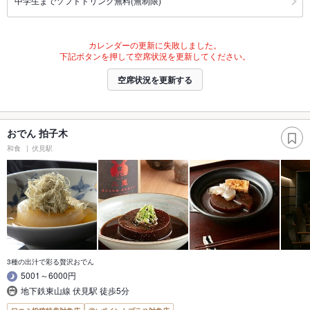
中学生までソフトドリンク無料(無制限)
カレンダーの更新に失敗しました。
下記ボタンを押して空席状況を更新してください。
空席状況を更新する
おでん 拍子木
和食
伏見駅
3種の出汁で彩る贅沢おでん
5001～6000円
地下鉄東山線 伏見駅 徒歩5分