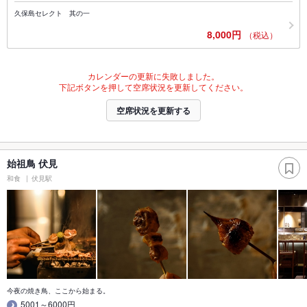
久保島セレクト 其の一
8,000円
（税込）
カレンダーの更新に失敗しました。
下記ボタンを押して空席状況を更新してください。
空席状況を更新する
始祖鳥 伏見
和食
伏見駅
今夜の焼き鳥、ここから始まる。
5001～6000円