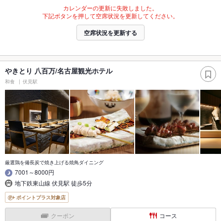
カレンダーの更新に失敗しました。
下記ボタンを押して空席状況を更新してください。
空席状況を更新する
やきとり 八百万/名古屋観光ホテル
和食
伏見駅
厳選鶏を備長炭で焼き上げる焼鳥ダイニング
7001～8000円
地下鉄東山線 伏見駅 徒歩5分
ポイントプラス対象店
クーポン
コース