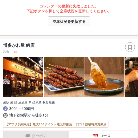
カレンダーの更新に失敗しました。
下記ボタンを押して空席状況を更新してください。
空席状況を更新する
博多かわ屋 錦店
和食
錦
栄駅 栄 錦 居酒屋 串 焼き鳥 飲み放題
3001～4000円
地下鉄栄駅から徒歩1分
【アプリ予約限定】最大800ポイント還元対象店
口コミ投稿特典対象店
クーポン
コース