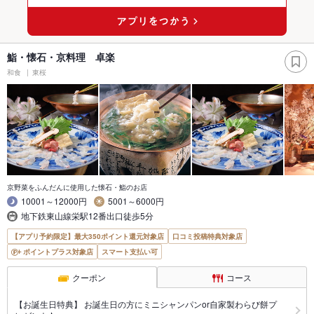
鮨・懐石・京料理 卓楽
和食
東桜
京野菜をふんだんに使用した懐石・鮨のお店
10001～12000円
5001～6000円
地下鉄東山線栄駅12番出口徒歩5分
【アプリ予約限定】最大350ポイント還元対象店
口コミ投稿特典対象店
ポイントプラス対象店
スマート支払い可
クーポン
コース
【お誕生日特典】 お誕生日の方にミニシャンパンor自家製わらび餅プ