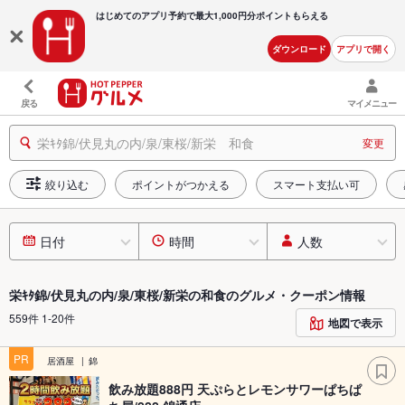
はじめてのアプリ予約で最大
1,000円分ポイントもらえる
ダウンロード
アプリで開く
戻る
マイメニュー
栄ｷﾀ錦/伏見丸の内/泉/東桜/新栄 和食
変更
絞り込む
ポイントがつかえる
スマート支払い可
日付
時間
人数
栄ｷﾀ錦/伏見丸の内/泉/東桜/新栄の和食のグルメ・クーポン情報
559件 1-20件
地図で表示
PR
居酒屋
錦
飲み放題888円 天ぷらとレモンサワーぱちぱ