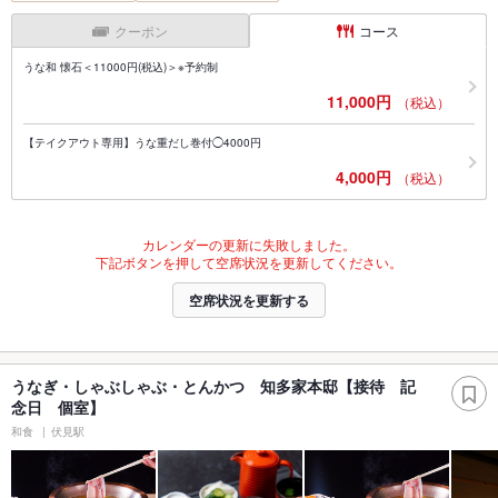
クーポン
コース
うな和 懐石＜11000円(税込)＞※予約制
11,000円
（税込）
【テイクアウト専用】うな重だし巻付◯4000円
4,000円
（税込）
カレンダーの更新に失敗しました。
下記ボタンを押して空席状況を更新してください。
空席状況を更新する
うなぎ・しゃぶしゃぶ・とんかつ 知多家本邸【接待 記
念日 個室】
和食
伏見駅