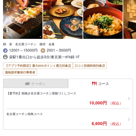
錦 栄 名古屋コーチン 接待 会食
12001～15000円
2001～3000円
栄駅1番出口から徒歩3分/東京第一ﾎﾃﾙ錦 1F
【アプリ予約限定】最大800ポイント還元対象店
口コミ投稿特典対象店
適格請求書発行事業者
クーポン
コース
【要予約】朝挽き名古屋コーチン堪能づくしコース
10,000円
（税込）
名古屋コーチン焼鳥コース
6,600円
（税込）