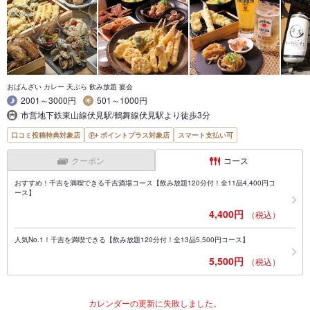
おばんざい カレー 天ぷら 飲み放題 宴会
2001～3000円
501～1000円
市営地下鉄東山線伏見駅/鶴舞線伏見駅より徒歩3分
口コミ投稿特典対象店
ポイントプラス対象店
スマート支払い可
クーポン
コース
おすすめ！千吉を満喫できる千吉酒場コース【飲み放題120分付！全11品4,400円コ
ース】
4,400円
（税込）
人気No.1！千吉を満喫できる【飲み放題120分付！全13品5,500円コース】
5,500円
（税込）
カレンダーの更新に失敗しました。