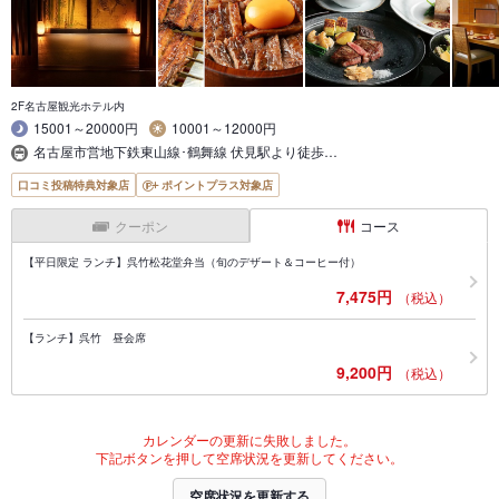
2F名古屋観光ホテル内
15001～20000円
10001～12000円
名古屋市営地下鉄東山線･鶴舞線 伏見駅より徒歩…
口コミ投稿特典対象店
ポイントプラス対象店
クーポン
コース
【平日限定 ランチ】呉竹松花堂弁当（旬のデザート＆コーヒー付）
7,475円
（税込）
【ランチ】呉竹 昼会席
9,200円
（税込）
カレンダーの更新に失敗しました。
下記ボタンを押して空席状況を更新してください。
空席状況を更新する