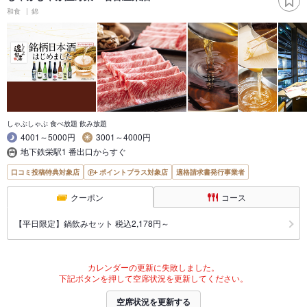
和食
錦
しゃぶしゃぶ 食べ放題 飲み放題
4001～5000円
3001～4000円
地下鉄栄駅1 番出口からすぐ
口コミ投稿特典対象店
ポイントプラス対象店
適格請求書発行事業者
クーポン
コース
【平日限定】鍋飲みセット 税込2,178円～
カレンダーの更新に失敗しました。
下記ボタンを押して空席状況を更新してください。
空席状況を更新する