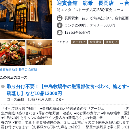
迎賓會館 紡希 長岡店 ～
朔 エスタゴストーザ 六花 BBQ 宴会 コース
長岡駅東口徒歩3分福島江沿い。店舗正面
ランチ2500円、ディナー5000円
128席(全席個室)
こだわり
カードOK
全面禁煙
個室あり
迎賓會館 紡希 長岡店 台町朔
このお店のコース
取り分け不要！【中島牧場牛の厳選部位食べ比べ、鮑とす
碗蒸し】など10品12000円
コース品数：10品 / 利用人数： 2名～
「すべて銘々盛で対応」 ●長岡の秘蔵酒と特選酒肴のマリアージュ （内容
魚の御造り盛り合わせ ●季節の地野菜 箱盛り ●のど黒の煮付け ●中島牧場牛 厳
●中島牧場牛と牛タンの味噌ワイン煮込み ●新潟尽くしの土鍋ご飯 ～塩引き
香の物 ●甘味、水菓子 ※食材確保の為、２日以上前からのご予約をお願い致します。（
題お付けできます 【お客様から頂いた声をご紹介】 ・部屋の換気扇は常に回って