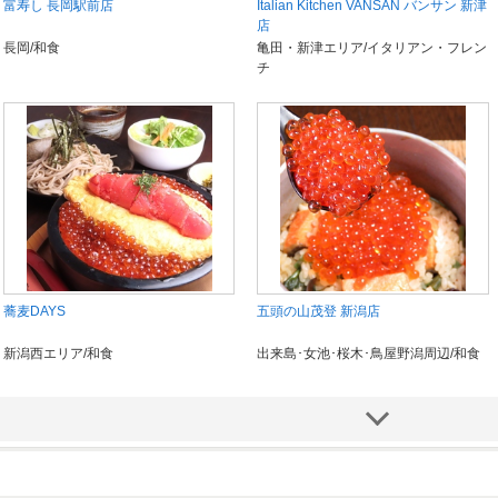
富寿し 長岡駅前店
Italian Kitchen VANSAN バンサン 新津
店
長岡/和食
亀田・新津エリア/イタリアン・フレン
チ
蕎麦DAYS
五頭の山茂登 新潟店
新潟西エリア/和食
出来島･女池･桜木･鳥屋野潟周辺/和食