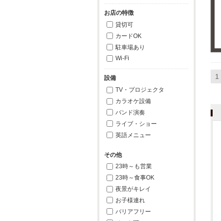
お店の特徴
貸切可
カードOK
駐車場あり
Wi-Fi
1
設備
TV・プロジェクタ
カラオケ設備
バンド演奏
ライブ・ショー
英語メニュー
その他
23時～も営業
23時～食事OK
夜景がキレイ
お子様連れ
バリアフリー