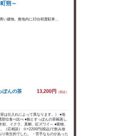
台町朔～
青い建物。敷地内に10台程度駐車…
っぽんの茶
13,200円
（税込）
は仕入れによって異なります。） ●地
選部位食べ比べ ●鮑とすっぽんの茶碗蒸し
鮭、イクラ、真鯛、紅ズワイ～ ●吸物、
応相談） ※+2200円(税込)で飲み放
おり衛生的でした。 ・苦手なものがあった