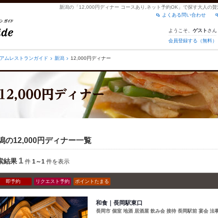
新潟の「12,000円ディナー コースあり,ネット予約OK」で探す大人
よくある問い合わせ
ようこそ、
さん
ゲスト
会員登録する（無料）
アムレストランガイド
新潟
12,000円ディナー
潟の12,000円ディナー一覧
1
索結果
件
1～1
件を表示
即予約
リクエスト予約
ポイントたまる
和食｜長岡駅東口
長岡市 個室 地酒 居酒屋 飲み会 接待 長岡駅前 宴会 