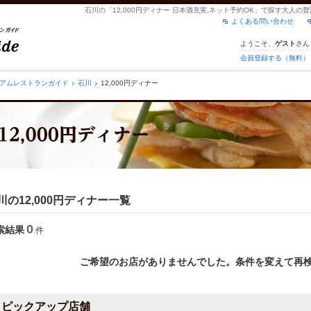
石川の「12,000円ディナー 日本酒充実,ネット予約OK」で探す大人
よくある問い合わせ
ようこそ、
さん
ゲスト
会員登録する（無料）
アムレストランガイド
石川
12,000円ディナー
川の12,000円ディナー一覧
0
索結果
件
ご希望のお店がありませんでした。条件を変えて再
ピックアップ店舗