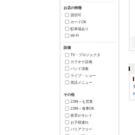
お店の特徴
貸切可
カードOK
駐車場あり
Wi-Fi
設備
TV・プロジェクタ
カラオケ設備
バンド演奏
ライブ・ショー
英語メニュー
その他
23時～も営業
23時～食事OK
夜景がキレイ
お子様連れ
バリアフリー