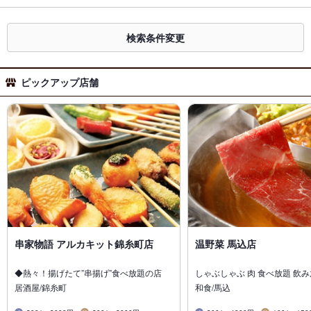
検索条件変更
ピックアップ店舗
串家物語 アルカキット錦糸町店
温野菜 馬込店
◆熱々！揚げたて”串揚げ”食べ放題の店
しゃぶしゃぶ 肉 食べ放題 飲
居酒屋/錦糸町
和食/馬込