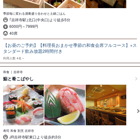
季節毎に変わる酒肴盛り合わせと土鍋ごはん
｢吉祥寺駅｣北口(中央口)より徒歩5分
6000円～7999円
40席
【お昼のご予約】【料理長おまかせ季節の和食会席フルコース】+ス
タンダード飲み放題2時間付き
利用人数
4名～
和食
吉祥寺
鮨と肴こばやし
寿司 和食 割烹 吉祥寺
JR吉祥寺駅東口より徒歩約3分