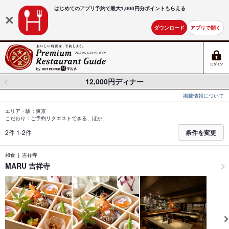
はじめてのアプリ予約で最大
1,000円分ポイントもらえる
ダウンロード
アプリで開く
12,000円ディナー
掲載情報について
エリア・駅：東京
こだわり：ご予約リクエストできる、ほか
2件 1-2件
条件を変更
和食
吉祥寺
MARU 吉祥寺