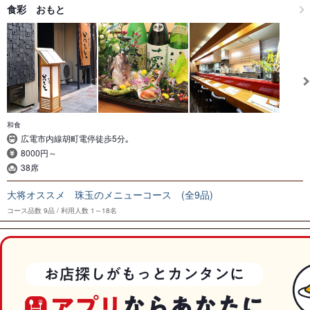
食彩 おもと
和食
広電市内線胡町電停徒歩5分｡
8000円～
38席
大将オススメ 珠玉のメニューコース (全9品)
コース品数
9品
利用人数
1～18名