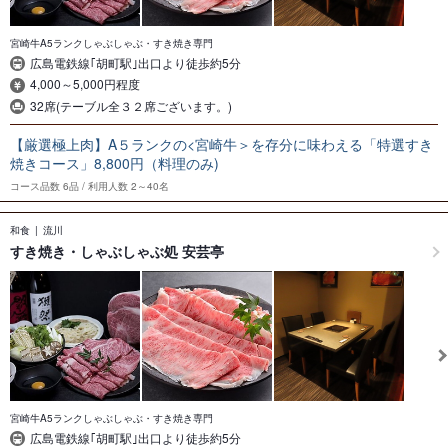
宮崎牛A5ランクしゃぶしゃぶ・すき焼き専門
広島電鉄線｢胡町駅｣出口より徒歩約5分
4,000～5,000円程度
32席(テーブル全３２席ございます。)
【厳選極上肉】A５ランクの<宮崎牛＞を存分に味わえる「特選すき
焼きコース」8,800円（料理のみ)
コース品数
6品
利用人数
2～40名
和食
流川
すき焼き・しゃぶしゃぶ処 安芸亭
宮崎牛A5ランクしゃぶしゃぶ・すき焼き専門
広島電鉄線｢胡町駅｣出口より徒歩約5分