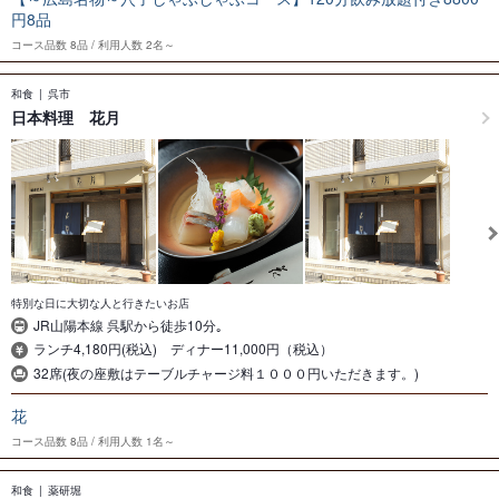
円8品
コース品数
8品
利用人数
2名～
和食
呉市
日本料理 花月
特別な日に大切な人と行きたいお店
JR山陽本線 呉駅から徒歩10分｡
ランチ4,180円(税込) ディナー11,000円（税込）
32席(夜の座敷はテーブルチャージ料１０００円いただきます。)
花
コース品数
8品
利用人数
1名～
和食
薬研堀