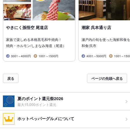
やきにく孫悟空 尾道店
潮家 呉本通り店
家族で楽しめる本格黒毛和牛焼肉！
瀬戸内の旬を使った海鮮和食
焼肉・ホルモン/しまなみ海道（尾道）
和食/呉市
3001～4000円
1001～1500円
4001～5000円
1001～150
戻る
ページの先頭へ戻る
夏のポイント還元祭2026
最大15,000ポイント還元
ホットペッパーグルメについて