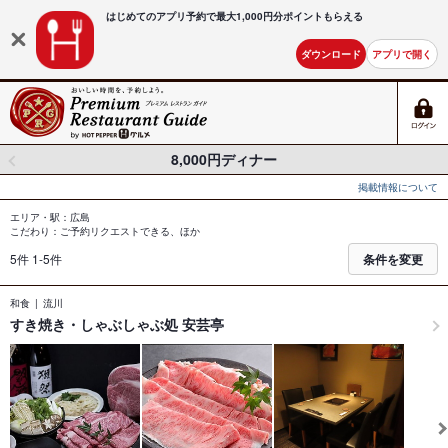
はじめてのアプリ予約で最大
1,000円分ポイントもらえる
ダウンロード
アプリで開く
8,000円ディナー
掲載情報について
エリア・駅：広島
こだわり：ご予約リクエストできる、ほか
5件 1-5件
条件を変更
和食
流川
すき焼き・しゃぶしゃぶ処 安芸亭