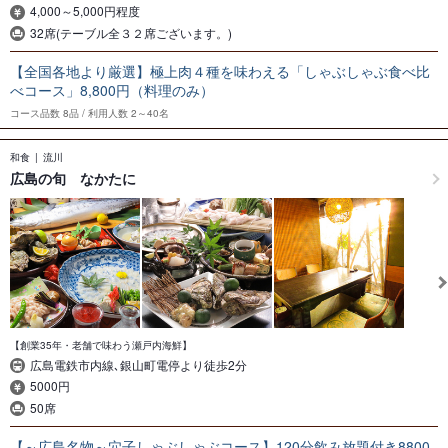
4,000～5,000円程度
32席(テーブル全３２席ございます。)
【全国各地より厳選】極上肉４種を味わえる「しゃぶしゃぶ食べ比
べコース」8,800円（料理のみ）
コース品数
8品
利用人数
2～40名
和食
流川
広島の旬 なかたに
【創業35年・老舗で味わう瀬戸内海鮮】
広島電鉄市内線､銀山町電停より徒歩2分
5000円
50席
【～広島名物～穴子しゃぶしゃぶコース】120分飲み放題付き8800